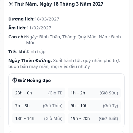
☀️ Thứ Năm, Ngày 18 Tháng 3 Năm 2027
Dương lịch:
18/03/2027
Âm lịch:
11/02/2027
Can chi:
Ngày: Bính Thân, Tháng: Quý Mão, Năm: Đinh
Mùi
Tiết khí:
Kinh trập
Ngày Thiên Đường:
Xuất hành tốt, quý nhân phù trợ,
buôn bán may mắn, mọi việc đều như ý
⏱️ Giờ Hoàng đạo
23h – 0h
(Giờ Tí)
1h – 2h
(Giờ Sửu)
7h – 8h
(Giờ Thìn)
9h – 10h
(Giờ Tỵ)
13h – 14h
(Giờ Mùi)
19h – 20h
(Giờ Tuất)