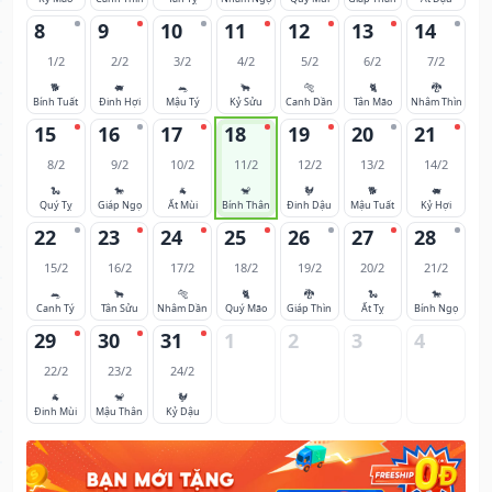
8
9
10
11
12
13
14
1/2
2/2
3/2
4/2
5/2
6/2
7/2
🐕
🐖
🐀
🐂
🐅
🐈
🐉
Bính Tuất
Đinh Hợi
Mậu Tý
Kỷ Sửu
Canh Dần
Tân Mão
Nhâm Thìn
15
16
17
18
19
20
21
8/2
9/2
10/2
11/2
12/2
13/2
14/2
🐍
🐎
🐐
🐒
🐓
🐕
🐖
Quý Tỵ
Giáp Ngọ
Ất Mùi
Bính Thân
Đinh Dậu
Mậu Tuất
Kỷ Hợi
22
23
24
25
26
27
28
15/2
16/2
17/2
18/2
19/2
20/2
21/2
🐀
🐂
🐅
🐈
🐉
🐍
🐎
Canh Tý
Tân Sửu
Nhâm Dần
Quý Mão
Giáp Thìn
Ất Tỵ
Bính Ngọ
29
30
31
1
2
3
4
22/2
23/2
24/2
🐐
🐒
🐓
Đinh Mùi
Mậu Thân
Kỷ Dậu