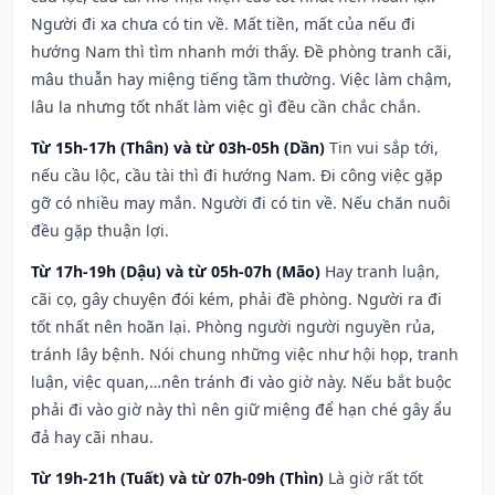
Người đi xa chưa có tin về. Mất tiền, mất của nếu đi
hướng Nam thì tìm nhanh mới thấy. Đề phòng tranh cãi,
mâu thuẫn hay miệng tiếng tầm thường. Việc làm chậm,
lâu la nhưng tốt nhất làm việc gì đều cần chắc chắn.
Từ 15h-17h (Thân) và từ 03h-05h (Dần)
Tin vui sắp tới,
nếu cầu lộc, cầu tài thì đi hướng Nam. Đi công việc gặp
gỡ có nhiều may mắn. Người đi có tin về. Nếu chăn nuôi
đều gặp thuận lợi.
Từ 17h-19h (Dậu) và từ 05h-07h (Mão)
Hay tranh luận,
cãi cọ, gây chuyện đói kém, phải đề phòng. Người ra đi
tốt nhất nên hoãn lại. Phòng người người nguyền rủa,
tránh lây bệnh. Nói chung những việc như hội họp, tranh
luận, việc quan,…nên tránh đi vào giờ này. Nếu bắt buộc
phải đi vào giờ này thì nên giữ miệng để hạn ché gây ẩu
đả hay cãi nhau.
Từ 19h-21h (Tuất) và từ 07h-09h (Thìn)
Là giờ rất tốt