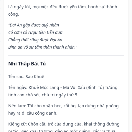
Là ngày tốt, mọi việc đều được yên tâm, hành sự thành
công.
“Đại An gặp được quý nhân
Có cơm có rượu tiền tiễn đưa
Chẳng thời cũng được Đại An
Bình an vô sự tấm thân thanh nhàn.”
Nhị Thập Bát Tú
Tên sao
: Sao Khuê
Tên ngày
: Khuê Mộc Lang - Mã Vũ: Xấu (Bình Tú) Tướng
tinh con chó sói, chủ trị ngày thứ 5.
Nên làm
: Tốt cho nhập học, cắt áo, tạo dựng nhà phòng
hay ra đi cầu công danh.
Kiêng cữ
: Chôn cất, trổ cửa dựng cửa, khai thông đường
nước, việc khai trương, đào ao móc giếng, các vụ thưa