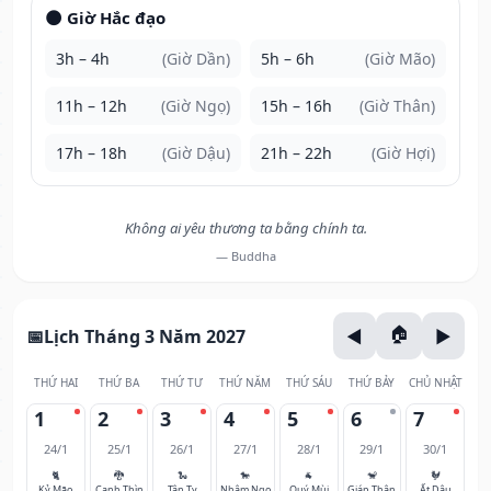
🌑 Giờ Hắc đạo
3h – 4h
(Giờ Dần)
5h – 6h
(Giờ Mão)
11h – 12h
(Giờ Ngọ)
15h – 16h
(Giờ Thân)
17h – 18h
(Giờ Dậu)
21h – 22h
(Giờ Hợi)
Không ai yêu thương ta bằng chính ta.
— Buddha
Lịch Tháng 3 Năm 2027
THỨ HAI
THỨ BA
THỨ TƯ
THỨ NĂM
THỨ SÁU
THỨ BẢY
CHỦ NHẬT
1
2
3
4
5
6
7
24/1
25/1
26/1
27/1
28/1
29/1
30/1
🐈
🐉
🐍
🐎
🐐
🐒
🐓
Kỷ Mão
Canh Thìn
Tân Tỵ
Nhâm Ngọ
Quý Mùi
Giáp Thân
Ất Dậu