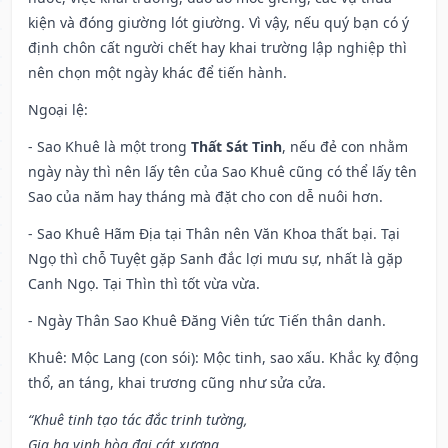
kiện và đóng giường lót giường. Vì vậy, nếu quý bạn có ý
định chôn cất người chết hay khai trường lập nghiệp thì
nên chọn một ngày khác để tiến hành.
Ngoại lệ
:
- Sao Khuê là một trong
Thất Sát Tinh
, nếu đẻ con nhằm
ngày này thì nên lấy tên của Sao Khuê cũng có thể lấy tên
Sao của năm hay tháng mà đặt cho con dễ nuôi hơn.
- Sao Khuê Hãm Địa tại Thân nên Văn Khoa thất bại. Tại
Ngọ thì chỗ Tuyệt gặp Sanh đắc lợi mưu sự, nhất là gặp
Canh Ngọ. Tại Thìn thì tốt vừa vừa.
- Ngày Thân Sao Khuê Đăng Viên tức Tiến thân danh.
Khuê: Mộc Lang (con sói): Mộc tinh, sao xấu. Khắc kỵ động
thổ, an táng, khai trương cũng như sửa cửa.
“Khuê tinh tạo tác đắc trinh tường,
Gia hạ vinh hòa đại cát xương,