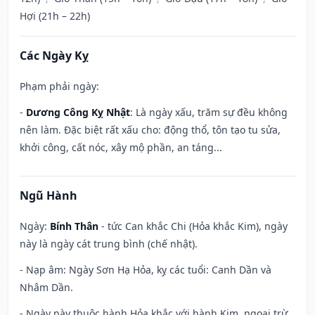
Hợi (21h – 22h)
Các Ngày Kỵ
Phạm phải ngày:
-
Dương Công Kỵ Nhật
: Là ngày xấu, trăm sự đều không
nên làm. Đặc biệt rất xấu cho: động thổ, tôn tạo tu sửa,
khởi công, cất nóc, xây mộ phần, an táng...
Ngũ Hành
Ngày:
Bính Thân
- tức Can khắc Chi (Hỏa khắc Kim), ngày
này là ngày cát trung bình (chế nhật).
- Nạp âm: Ngày Sơn Hạ Hỏa, kỵ các tuổi: Canh Dần và
Nhâm Dần.
- Ngày này thuộc hành Hỏa khắc với hành Kim, ngoại trừ