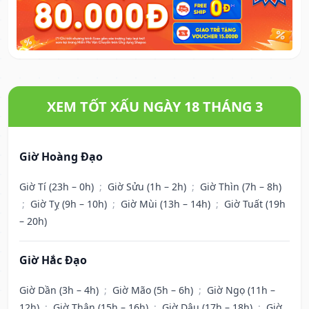
XEM TỐT XẤU NGÀY 18 THÁNG 3
Giờ Hoàng Đạo
Giờ Tí (23h – 0h)
;
Giờ Sửu (1h – 2h)
;
Giờ Thìn (7h – 8h)
;
Giờ Tỵ (9h – 10h)
;
Giờ Mùi (13h – 14h)
;
Giờ Tuất (19h
– 20h)
Giờ Hắc Đạo
Giờ Dần (3h – 4h)
;
Giờ Mão (5h – 6h)
;
Giờ Ngọ (11h –
12h)
;
Giờ Thân (15h – 16h)
;
Giờ Dậu (17h – 18h)
;
Giờ