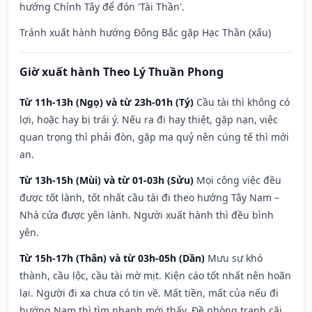
hướng Chính Tây để đón 'Tài Thần'.
Tránh xuất hành hướng Đông Bắc gặp Hạc Thần (xấu)
Giờ xuất hành Theo Lý Thuần Phong
Từ 11h-13h (Ngọ) và từ 23h-01h (Tý)
Cầu tài thì không có
lợi, hoặc hay bị trái ý. Nếu ra đi hay thiệt, gặp nạn, việc
quan trọng thì phải đòn, gặp ma quỷ nên cúng tế thì mới
an.
Từ 13h-15h (Mùi) và từ 01-03h (Sửu)
Mọi công việc đều
được tốt lành, tốt nhất cầu tài đi theo hướng Tây Nam –
Nhà cửa được yên lành. Người xuất hành thì đều bình
yên.
Từ 15h-17h (Thân) và từ 03h-05h (Dần)
Mưu sự khó
thành, cầu lộc, cầu tài mờ mịt. Kiện cáo tốt nhất nên hoãn
lại. Người đi xa chưa có tin về. Mất tiền, mất của nếu đi
hướng Nam thì tìm nhanh mới thấy. Đề phòng tranh cãi,