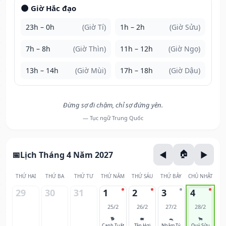
🌑 Giờ Hắc đạo
23h – 0h
(Giờ Tí)
1h – 2h
(Giờ Sửu)
7h – 8h
(Giờ Thìn)
11h – 12h
(Giờ Ngọ)
13h – 14h
(Giờ Mùi)
17h – 18h
(Giờ Dậu)
Đừng sợ đi chậm, chỉ sợ đứng yên.
— Tục ngữ Trung Quốc
Lịch Tháng 4 Năm 2027
THỨ HAI
THỨ BA
THỨ TƯ
THỨ NĂM
THỨ SÁU
THỨ BẢY
CHỦ NHẬT
29
30
31
1
2
3
4
25/2
26/2
27/2
28/2
🐕
🐖
🐀
🐂
Canh Tuất
Tân Hợi
Nhâm Tý
Quý Sửu