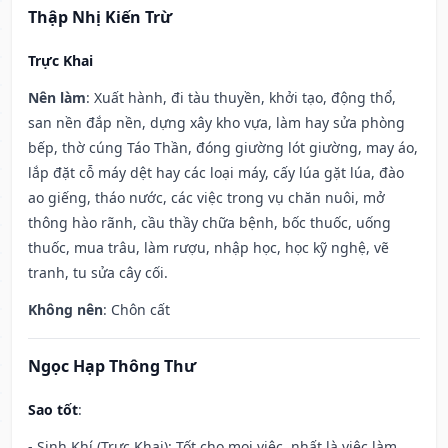
Thập Nhị Kiến Trừ
Trực Khai
Nên làm
: Xuất hành, đi tàu thuyền, khởi tạo, động thổ,
san nền đắp nền, dựng xây kho vựa, làm hay sửa phòng
bếp, thờ cúng Táo Thần, đóng giường lót giường, may áo,
lắp đặt cỗ máy dệt hay các loại máy, cấy lúa gặt lúa, đào
ao giếng, tháo nước, các việc trong vụ chăn nuôi, mở
thông hào rãnh, cầu thầy chữa bệnh, bốc thuốc, uống
thuốc, mua trâu, làm rượu, nhập học, học kỹ nghệ, vẽ
tranh, tu sửa cây cối.
Không nên
: Chôn cất
Ngọc Hạp Thông Thư
Sao tốt
:
- Sinh Khí (Trực Khai): Tốt cho mọi việc, nhất là việc làm