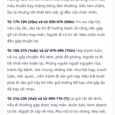
mâu thuẫn hay miệng tiếng tầm thường. Việc làm chậm,
lâu la nhưng tốt nhất làm việc gì đều cần chắc chắn.
Từ 17h-19h (Dậu) và từ 05h-07h (Mão)
Tin vui sắp tới,
nếu cầu lộc, cầu tài thì đi hướng Nam. Đi công việc gặp
gỡ có nhiều may mắn. Người đi có tin về. Nếu chăn nuôi
đều gặp thuận lợi.
Từ 19h-21h (Tuất) và từ 07h-09h (Thìn)
Hay tranh luận,
cãi cọ, gây chuyện đói kém, phải đề phòng. Người ra đi
tốt nhất nên hoãn lại. Phòng người người nguyền rủa,
tránh lây bệnh. Nói chung những việc như hội họp, tranh
luận, việc quan,…nên tránh đi vào giờ này. Nếu bắt buộc
phải đi vào giờ này thì nên giữ miệng để hạn ché gây ẩu
đả hay cãi nhau.
Từ 21h-23h (Hợi) và từ 09h-11h (Tị)
Là giờ rất tốt lành,
nếu đi thường gặp được may mắn. Buôn bán, kinh doanh
có lời. Người đi sắp về nhà. Phụ nữ có tin mừng. Mọi việc