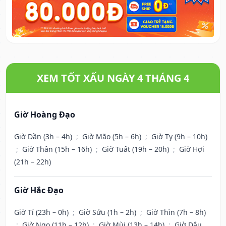
XEM TỐT XẤU NGÀY 4 THÁNG 4
Giờ Hoàng Đạo
Giờ Dần (3h – 4h)
;
Giờ Mão (5h – 6h)
;
Giờ Tỵ (9h – 10h)
;
Giờ Thân (15h – 16h)
;
Giờ Tuất (19h – 20h)
;
Giờ Hợi
(21h – 22h)
Giờ Hắc Đạo
Giờ Tí (23h – 0h)
;
Giờ Sửu (1h – 2h)
;
Giờ Thìn (7h – 8h)
;
Giờ Ngọ (11h – 12h)
;
Giờ Mùi (13h – 14h)
;
Giờ Dậu