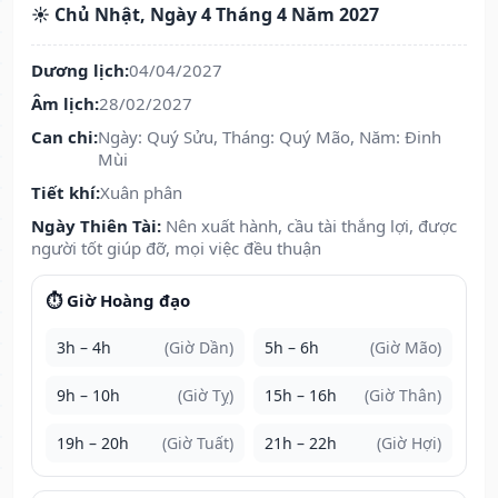
☀️ Chủ Nhật, Ngày 4 Tháng 4 Năm 2027
Dương lịch:
04/04/2027
Âm lịch:
28/02/2027
Can chi:
Ngày: Quý Sửu, Tháng: Quý Mão, Năm: Đinh
Mùi
Tiết khí:
Xuân phân
Ngày Thiên Tài:
Nên xuất hành, cầu tài thắng lợi, được
người tốt giúp đỡ, mọi việc đều thuận
⏱️ Giờ Hoàng đạo
3h – 4h
(Giờ Dần)
5h – 6h
(Giờ Mão)
9h – 10h
(Giờ Tỵ)
15h – 16h
(Giờ Thân)
19h – 20h
(Giờ Tuất)
21h – 22h
(Giờ Hợi)