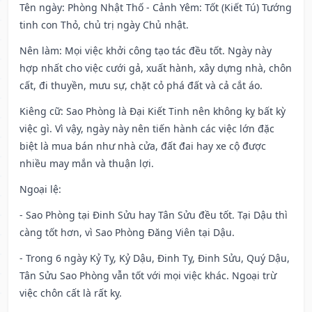
Tên ngày
: Phòng Nhật Thố - Cảnh Yêm: Tốt (Kiết Tú) Tướng
tinh con Thỏ, chủ trị ngày Chủ nhật.
Nên làm
: Mọi việc khởi công tạo tác đều tốt. Ngày này
hợp nhất cho việc cưới gả, xuất hành, xây dựng nhà, chôn
cất, đi thuyền, mưu sự, chặt cỏ phá đất và cả cắt áo.
Kiêng cữ
: Sao Phòng là Đại Kiết Tinh nên không kỵ bất kỳ
việc gì. Vì vậy, ngày này nên tiến hành các việc lớn đặc
biệt là mua bán như nhà cửa, đất đai hay xe cộ được
nhiều may mắn và thuận lợi.
Ngoại lệ
:
- Sao Phòng tại Đinh Sửu hay Tân Sửu đều tốt. Tại Dậu thì
càng tốt hơn, vì Sao Phòng Đăng Viên tại Dậu.
- Trong 6 ngày Kỷ Tỵ, Kỷ Dậu, Đinh Tỵ, Đinh Sửu, Quý Dậu,
Tân Sửu Sao Phòng vẫn tốt với mọi việc khác. Ngoại trừ
việc chôn cất là rất kỵ.