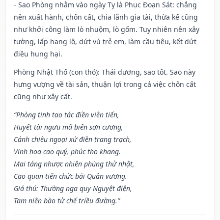
- Sao Phòng nhằm vào ngày Tỵ là Phục Đoạn Sát: chẳng
nên xuất hành, chôn cất, chia lãnh gia tài, thừa kế cũng
như khởi công làm lò nhuộm, lò gốm. Tuy nhiên nên xây
tường, lấp hang lỗ, dứt vú trẻ em, làm cầu tiêu, kết dứt
điều hung hại.
Phòng Nhật Thố (con thỏ): Thái dương, sao tốt. Sao này
hưng vượng về tài sản, thuận lợi trong cả việc chôn cất
cũng như xây cất.
“Phòng tinh tạo tác điền viên tiến,
Huyết tài ngưu mã biến sơn cương,
Cánh chiêu ngoại xứ điền trang trạch,
Vinh hoa cao quý, phúc thọ khang.
Mai táng nhược nhiên phùng thử nhật,
Cao quan tiến chức bái Quân vương.
Giá thú: Thường nga quy Nguyệt điện,
Tam niên bào tử chế triều đường.”