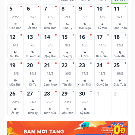
5
6
7
8
9
10
11
29/2
30/2
1/3
2/3
3/3
4/3
5/3
🐅
🐈
🐉
🐍
🐎
🐐
🐒
Giáp Dần
Ất Mão
Bính Thìn
Đinh Tỵ
Mậu Ngọ
Kỷ Mùi
Canh Thân
12
13
14
15
16
17
18
6/3
7/3
8/3
9/3
10/3
11/3
12/3
🐓
🐕
🐖
🐀
🐂
🐅
🐈
Tân Dậu
Nhâm Tuất
Quý Hợi
Giáp Tý
Ất Sửu
Bính Dần
Đinh Mão
19
20
21
22
23
24
25
13/3
14/3
15/3
16/3
17/3
18/3
19/3
🐉
🐍
🐎
🐐
🐒
🐓
🐕
Mậu Thìn
Kỷ Tỵ
Canh Ngọ
Tân Mùi
Nhâm Thân
Quý Dậu
Giáp Tuất
26
27
28
29
30
1
2
20/3
21/3
22/3
23/3
24/3
🐖
🐀
🐂
🐅
🐈
Ất Hợi
Bính Tý
Đinh Sửu
Mậu Dần
Kỷ Mão