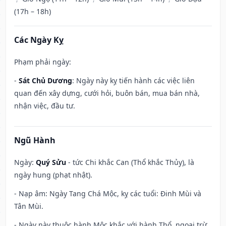
(17h – 18h)
Các Ngày Kỵ
Phạm phải ngày:
-
Sát Chủ Dương
: Ngày này kỵ tiến hành các việc liên
quan đến xây dựng, cưới hỏi, buôn bán, mua bán nhà,
nhận việc, đầu tư.
Ngũ Hành
Ngày:
Quý Sửu
- tức Chi khắc Can (Thổ khắc Thủy), là
ngày hung (phạt nhật).
- Nạp âm: Ngày Tang Chá Mộc, kỵ các tuổi: Đinh Mùi và
Tân Mùi.
- Ngày này thuộc hành Mộc khắc với hành Thổ, ngoại trừ