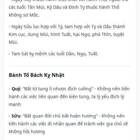
các tuổi: Tân Mùi, Kỷ Dậu và Đinh Tỵ thuộc hành Thổ
không sợ Mộc.
- Ngày Sửu lục hợp với Tý, tam hợp với Tỵ và Dậu thành
Kim cục. Xung Mùi, hình Tuất, hại Ngọ, phá Thìn, tuyệt
Mùi.
- Tam Sát kỵ mệnh các tuổi Dần, Ngọ, Tuất.
Bành Tổ Bách Kỵ Nhật
-
Quý
: “Bất từ tụng lí nhược địch cường” - Không nên tiến
hành các việc liên quan đến kiện tụng, ta lý yếu địch lý
mạnh
-
Sửu
: “Bất quan đới chủ bất hoàn hương” - Không nên
tiến hành các việc đi nhận quan để tránh việc gia chủ sẽ
không hồi hương