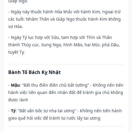
Giáp Ngọ.
- Ngày này thuộc hành Hỏa khắc với hành Kim, ngoại trừ
các tuổi: Nhâm Thân và Giáp Ngọ thuộc hành Kim không
sợ Hỏa.
- Ngày Tý lục hợp với Sửu, tam hợp với Thìn và Thân
thành Thủy cục. Xung Ngọ, hình Mão, hại Mùi, phá Dậu,
tuyệt Tỵ.
Bành Tổ Bách Kỵ Nhật
-
Mậu
: “Bất thụ điền điền chủ bất tường” - Không nên tiến
hành việc liên quan đến nhận đất để tránh gia chủ không
được lành
-
Tý
: “Bất vấn bốc tự nhạ tai ương” - Không nên tiến hành
gieo quẻ hỏi việc để tránh tự rước lấy tai ương