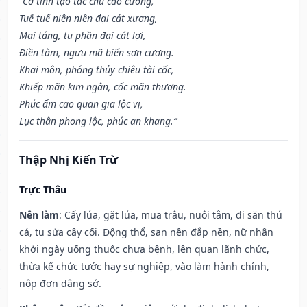
“Cơ tinh tạo tác chủ cao cường,
Tuế tuế niên niên đại cát xương,
Mai táng, tu phần đại cát lợi,
Điền tàm, ngưu mã biến sơn cương.
Khai môn, phóng thủy chiêu tài cốc,
Khiếp mãn kim ngân, cốc mãn thương.
Phúc ấm cao quan gia lộc vị,
Lục thân phong lộc, phúc an khang.”
Thập Nhị Kiến Trừ
Trực Thâu
Nên làm
: Cấy lúa, gặt lúa, mua trâu, nuôi tằm, đi săn thú
cá, tu sửa cây cối. Động thổ, san nền đắp nền, nữ nhân
khởi ngày uống thuốc chưa bệnh, lên quan lãnh chức,
thừa kế chức tước hay sự nghiệp, vào làm hành chính,
nộp đơn dâng sớ.