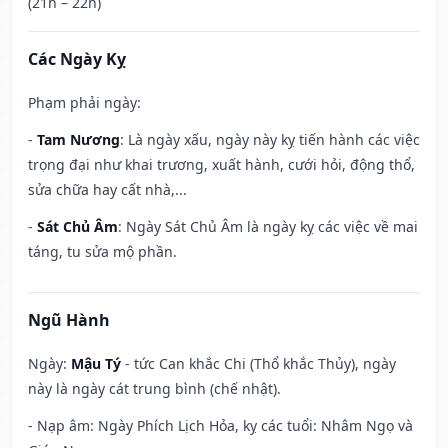
(21h – 22h)
Các Ngày Kỵ
Phạm phải ngày:
-
Tam Nương
: Là ngày xấu, ngày này kỵ tiến hành các việc
trọng đại như khai trương, xuất hành, cưới hỏi, động thổ,
sửa chữa hay cất nhà,...
-
Sát Chủ Âm
: Ngày Sát Chủ Âm là ngày kỵ các việc về mai
táng, tu sửa mộ phần.
Ngũ Hành
Ngày:
Mậu Tý
- tức Can khắc Chi (Thổ khắc Thủy), ngày
này là ngày cát trung bình (chế nhật).
- Nạp âm: Ngày Phích Lịch Hỏa, kỵ các tuổi: Nhâm Ngọ và