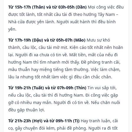
Từ 15h-17h (Thân) và từ 03h-05h (Dần)
Mọi công việc đều
được tốt lành, tốt nhất cầu tài đi theo hướng Tây Nam –
Nhà cửa được yên lành. Người xuất hành thì đều bình
yên.
Từ 17h-19h (Dậu) và từ 05h-07h (Mão)
Mưu sự khó
thành, cầu lộc, cầu tài mờ mịt. Kiện cáo tốt nhất nên hoãn
lại. Người đi xa chưa có tin về. Mất tiền, mất của nếu đi
hướng Nam thì tìm nhanh mới thấy. Đề phòng tranh cãi,
mâu thuẫn hay miệng tiếng tầm thường. Việc làm chậm,
lâu la nhưng tốt nhất làm việc gì đều cần chắc chắn.
Từ 19h-21h (Tuất) và từ 07h-09h (Thìn)
Tin vui sắp tới,
nếu cầu lộc, cầu tài thì đi hướng Nam. Đi công việc gặp
gỡ có nhiều may mắn. Người đi có tin về. Nếu chăn nuôi
đều gặp thuận lợi.
Từ 21h-23h (Hợi) và từ 09h-11h (Tị)
Hay tranh luận, cãi
cọ, gây chuyện đói kém, phải đề phòng. Người ra đi tốt