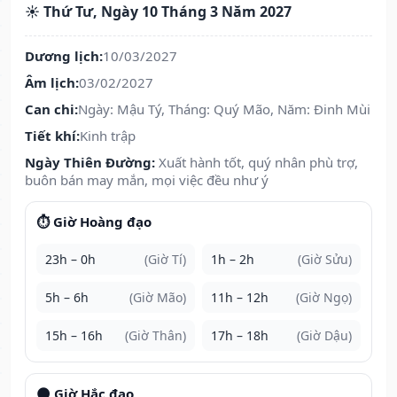
☀️ Thứ Tư, Ngày 10 Tháng 3 Năm 2027
Dương lịch:
10/03/2027
Âm lịch:
03/02/2027
Can chi:
Ngày: Mậu Tý, Tháng: Quý Mão, Năm: Đinh Mùi
Tiết khí:
Kinh trập
Ngày Thiên Đường:
Xuất hành tốt, quý nhân phù trợ,
buôn bán may mắn, mọi việc đều như ý
⏱️ Giờ Hoàng đạo
23h – 0h
(Giờ Tí)
1h – 2h
(Giờ Sửu)
5h – 6h
(Giờ Mão)
11h – 12h
(Giờ Ngọ)
15h – 16h
(Giờ Thân)
17h – 18h
(Giờ Dậu)
🌑 Giờ Hắc đạo