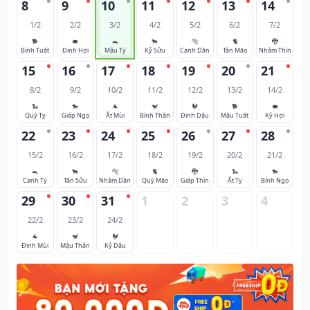
8
9
10
11
12
13
14
1/2
2/2
3/2
4/2
5/2
6/2
7/2
🐕
🐖
🐀
🐂
🐅
🐈
🐉
Bính Tuất
Đinh Hợi
Mậu Tý
Kỷ Sửu
Canh Dần
Tân Mão
Nhâm Thìn
15
16
17
18
19
20
21
8/2
9/2
10/2
11/2
12/2
13/2
14/2
🐍
🐎
🐐
🐒
🐓
🐕
🐖
Quý Tỵ
Giáp Ngọ
Ất Mùi
Bính Thân
Đinh Dậu
Mậu Tuất
Kỷ Hợi
22
23
24
25
26
27
28
15/2
16/2
17/2
18/2
19/2
20/2
21/2
🐀
🐂
🐅
🐈
🐉
🐍
🐎
Canh Tý
Tân Sửu
Nhâm Dần
Quý Mão
Giáp Thìn
Ất Tỵ
Bính Ngọ
29
30
31
1
2
3
4
22/2
23/2
24/2
🐐
🐒
🐓
Đinh Mùi
Mậu Thân
Kỷ Dậu