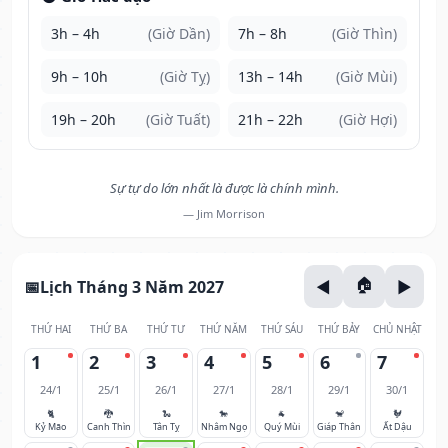
3h – 4h
(Giờ Dần)
7h – 8h
(Giờ Thìn)
9h – 10h
(Giờ Tỵ)
13h – 14h
(Giờ Mùi)
19h – 20h
(Giờ Tuất)
21h – 22h
(Giờ Hợi)
Sự tự do lớn nhất là được là chính mình.
— Jim Morrison
Lịch Tháng 3 Năm 2027
THỨ HAI
THỨ BA
THỨ TƯ
THỨ NĂM
THỨ SÁU
THỨ BẢY
CHỦ NHẬT
1
2
3
4
5
6
7
24/1
25/1
26/1
27/1
28/1
29/1
30/1
🐈
🐉
🐍
🐎
🐐
🐒
🐓
Kỷ Mão
Canh Thìn
Tân Tỵ
Nhâm Ngọ
Quý Mùi
Giáp Thân
Ất Dậu