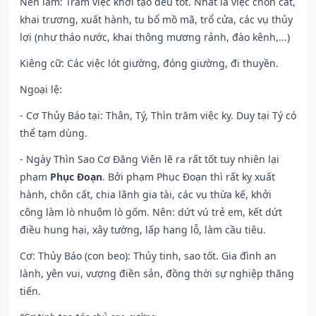
Nên làm
: Trăm việc khởi tạo đều tốt. Nhất là việc chôn cất,
khai trương, xuất hành, tu bổ mồ mã, trổ cửa, các vụ thủy
lợi (như tháo nước, khai thông mương rảnh, đào kênh,...)
Kiêng cữ
: Các việc lót giường, đóng giường, đi thuyền.
Ngoại lệ
:
- Cơ Thủy Báo tại: Thân, Tý, Thìn trăm việc kỵ. Duy tại Tý có
thể tạm dùng.
- Ngày Thìn Sao Cơ Đăng Viên lẽ ra rất tốt tuy nhiên lại
phạm
Phục Đoạn
. Bởi phạm Phục Đoạn thì rất kỵ xuất
hành, chôn cất, chia lãnh gia tài, các vụ thừa kế, khởi
công làm lò nhuộm lò gốm. Nên: dứt vú trẻ em, kết dứt
điều hung hại, xây tường, lấp hang lỗ, làm cầu tiêu.
Cơ: Thủy Báo (con beo): Thủy tinh, sao tốt. Gia đình an
lành, yên vui, vượng điền sản, đồng thời sự nghiệp thăng
tiến.