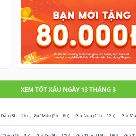
XEM TỐT XẤU NGÀY 13 THÁNG 3
 Dần (3h – 4h)
;
Giờ Mão (5h – 6h)
;
Giờ Ngọ (11h – 12h)
;
Giờ Mù
ờ Thìn (7h – 8h)
;
Giờ Tỵ (9h – 10h)
;
Giờ Thân (15h – 16h)
;
Giờ T