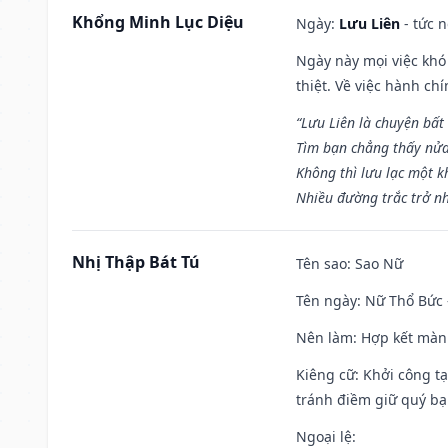
Khổng Minh Lục Diệu
Ngày:
Lưu Liên
- tức 
Ngày này mọi việc khó
thiệt. Về việc hành ch
“Lưu Liên là chuyện bất
Tìm bạn chẳng thấy nử
Không thì lưu lạc một k
Nhiều đường trắc trở nh
Nhị Thập Bát Tú
Tên sao
: Sao Nữ
Tên ngày
: Nữ Thổ Bức 
Nên làm
: Hợp kết màn
Kiêng cữ
: Khởi công t
tránh điềm giữ quý bạ
Ngoại lệ
: