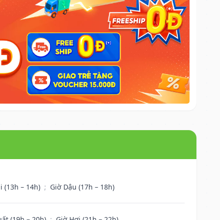
i (13h – 14h)
;
Giờ Dậu (17h – 18h)
uất (19h – 20h)
;
Giờ Hợi (21h – 22h)