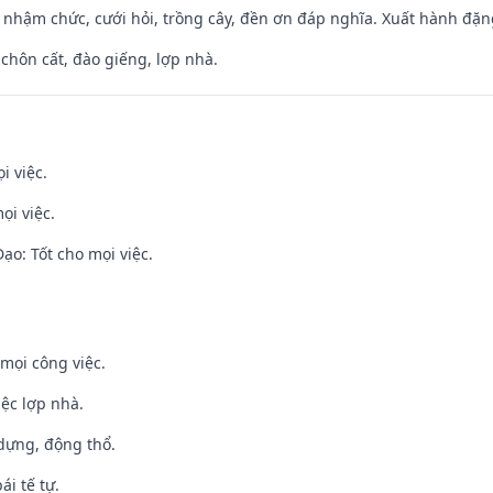
 nhậm chức, cưới hỏi, trồng cây, đền ơn đáp nghĩa. Xuất hành đặng 
 chôn cất, đào giếng, lợp nhà.
i việc.
ọi việc.
o: Tốt cho mọi việc.
mọi công việc.
iệc lợp nhà.
 dựng, động thổ.
ái tế tự.