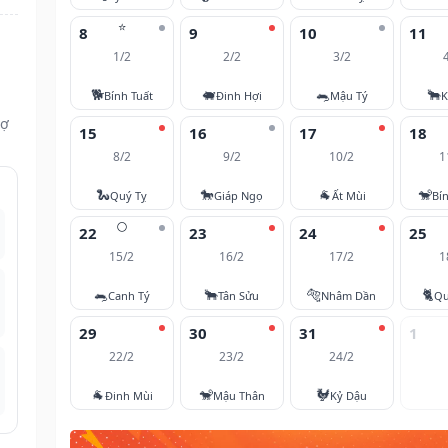
⭐
8
9
10
11
1/2
2/2
3/2
i
🐕
🐖
🐀
🐂
Bính Tuất
Đinh Hợi
Mậu Tý
K
vợ
15
16
17
18
8/2
9/2
10/2
1
🐍
🐎
🐐
🐒
Quý Tỵ
Giáp Ngọ
Ất Mùi
Bí
🌕
22
23
24
25
15/2
16/2
17/2
1
🐀
🐂
🐅
🐈
Canh Tý
Tân Sửu
Nhâm Dần
Qu
29
30
31
1
22/2
23/2
24/2
🐐
🐒
🐓
Đinh Mùi
Mậu Thân
Kỷ Dậu