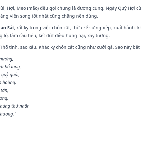
Mùi, Hợi, Mẹo (mão) đều gọi chung là đường cùng. Ngày Quý Hợi cù
Đăng Viên song tốt nhất cũng chẳng nên dùng.
ạn Sát
, rất kỵ trong việc chôn cất, thừa kế sự nghiệp, xuất hành, 
g lỗ, làm cầu tiêu, kết dứt điều hung hại, xây tường.
 Thổ tinh, sao xấu. Khắc kỵ chôn cất cũng như cưới gả. Sao này bất l
 nương,
a hổ lang,
 quỷ quái,
n hoàng.
 tán,
ương.
hùng thử nhật,
 hương.”