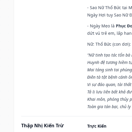
- Sao Nữ Thổ Bức tại 
Ngày Hợi tuy Sao Nữ 
- Ngày Mẹo là
Phục Đo
dứt vú trẻ em, lấp han
Nữ: Thổ Bức (con dơi):
“Nữ tinh tạo tác tổn bà
Huynh đệ tương hiềm tự
Mai táng sinh tai phùng
Điên tà tật bệnh cánh ô
Vi sự đáo quan, tài thất
Tả lị lưu liên bất khả đ
Khai môn, phóng thủy p
Toàn gia tán bại, chủ ly
Thập Nhị Kiến Trừ
Trực Kiến