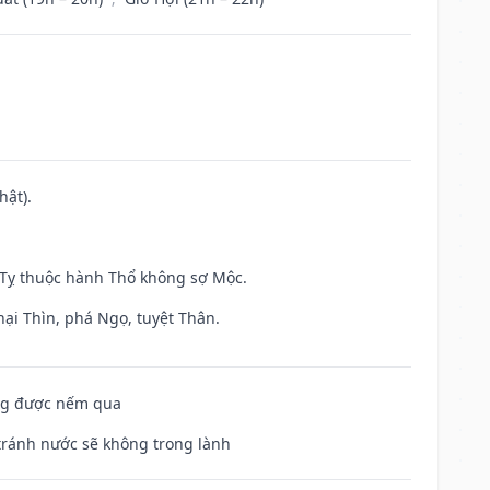
hật).
h Tỵ thuộc hành Thổ không sợ Mộc.
hại Thìn, phá Ngọ, tuyệt Thân.
ông được nếm qua
 tránh nước sẽ không trong lành