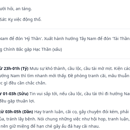
ưới hỏi, an táng.
át: Kỵ việc động thổ.
am để đón 'Hỷ Thần'. Xuất hành hướng Tây Nam để đón 'Tài Thần'
g Chính Bắc gặp Hạc Thần (xấu)
ừ 23h-01h (Tý)
Mưu sự khó thành, cầu lộc, cầu tài mờ mịt. Kiện cáo
hướng Nam thì tìm nhanh mới thấy. Đề phòng tranh cãi, mâu thuẫn
ệc gì đều cần chắc chắn.
ừ 01-03h (Sửu)
Tin vui sắp tới, nếu cầu lộc, cầu tài thì đi hướng 
đều gặp thuận lợi.
từ 03h-05h (Dần)
Hay tranh luận, cãi cọ, gây chuyện đói kém, phải
a, tránh lây bệnh. Nói chung những việc như hội họp, tranh luận,
ì nên giữ miệng để hạn ché gây ẩu đả hay cãi nhau.