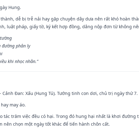
ngày Hung.
 thành, dễ bị trễ nải hay gặp chuyện dây dưa nên rất khó hoàn th
ính, luật pháp, giấy tờ, ký kết hợp đồng, dâng nộp đơn từ không nên
 tường
a đường phân ly
hi
iều khi nhọc nhằn.”
- Cảnh Đan: Xấu (Hung Tú). Tướng tinh con dơi, chủ trị ngày thứ 7.
 hay may áo.
ạo tác trăm việc đều có hại. Trong đó hung hại nhất là khơi đường t
n nên chọn một ngày tốt khác để tiến hành chôn cất.