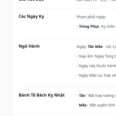
Các Ngày Kỵ
Phạm phải ngày:
-
Trùng Phục
: Kỵ chôn
Ngũ Hành
Ngày:
Tân Mão
- tức C
- Nạp âm: Ngày Tùng B
- Ngày này thuộc hành
- Ngày Mão lục hợp với
Bành Tổ Bách Kỵ Nhật
-
Tân
: “Bất hợp tương
-
Mão
: “Bất xuyên tỉn