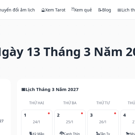
🃏
huyển đổi âm lịch
🔮
Xem Tarot
Xem quẻ
📝
Blog
📅
Lịch t
gày 13 Tháng 3 Năm 2
Lịch Tháng 3 Năm 2027
THỨ HAI
THỨ BA
THỨ TƯ
THỨ
1
2
3
4
27
24/1
25/1
26/1
2
🐈
🐉
🐍
🐎
Kỷ Mão
Canh Thìn
Tân Tỵ
Nh