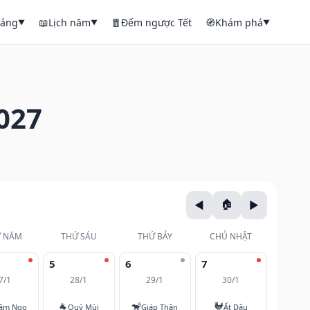
háng
📖
Lịch năm
🧧
Đếm ngược Tết
🧭
Khám phá
▼
▼
▼
027
 NĂM
THỨ SÁU
THỨ BẢY
CHỦ NHẬT
5
6
7
7/1
28/1
29/1
30/1
🐐
🐒
🐓
âm Ngọ
Quý Mùi
Giáp Thân
Ất Dậu