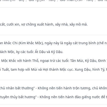
 cất, cưới xin, vợ chồng xuất hành, xây nhà, xây mồ mả.
an khắc Chi (Kim khắc Mộc), ngày này là ngày cát trung bình (chế n
ách Mộc, kỵ các tuổi: Ất Dậu và Kỷ Dậu.
 Mộc khắc với hành Thổ, ngoại trừ các tuổi: Tân Mùi, Kỷ Dậu, Đin
 Tuất, tam hợp với Mùi và Hợi thành Mộc cục. Xung Dậu, hình Tý, 
 chủ nhân bất thường” - Không nên tiến hành trộn tương, chủ kh
h tuyền thủy bất hương” - Không nên tiến hành đào giếng nước để