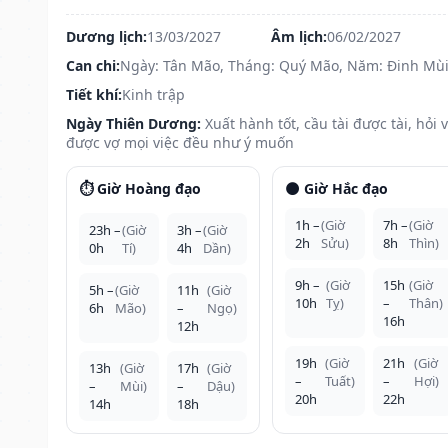
Dương lịch:
13/03/2027
Âm lịch:
06/02/2027
Can chi:
Ngày: Tân Mão, Tháng: Quý Mão, Năm: Đinh Mù
Tiết khí:
Kinh trập
Ngày Thiên Dương:
Xuất hành tốt, cầu tài được tài, hỏi 
được vợ mọi việc đều như ý muốn
⏱️ Giờ Hoàng đạo
🌑 Giờ Hắc đạo
1h –
(Giờ
7h –
(Giờ
23h –
(Giờ
3h –
(Giờ
2h
Sửu)
8h
Thìn)
0h
Tí)
4h
Dần)
9h –
(Giờ
15h
(Giờ
5h –
(Giờ
11h
(Giờ
10h
Tỵ)
–
Thân)
6h
Mão)
–
Ngọ)
16h
12h
19h
(Giờ
21h
(Giờ
13h
(Giờ
17h
(Giờ
–
Tuất)
–
Hợi)
–
Mùi)
–
Dậu)
20h
22h
14h
18h