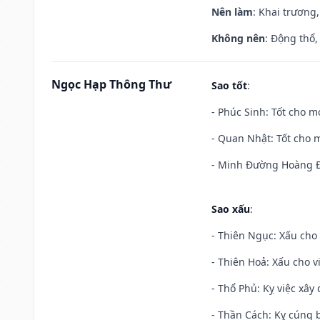
Nên làm
: Khai trương,
Không nên
: Động thổ,
Ngọc Hạp Thông Thư
Sao tốt
:
- Phúc Sinh: Tốt cho mọ
- Quan Nhật: Tốt cho m
- Minh Đường Hoàng Đạ
Sao xấu
:
- Thiên Ngục: Xấu cho 
- Thiên Hoả: Xấu cho v
- Thổ Phủ: Kỵ việc xây
- Thần Cách: Kỵ cúng b