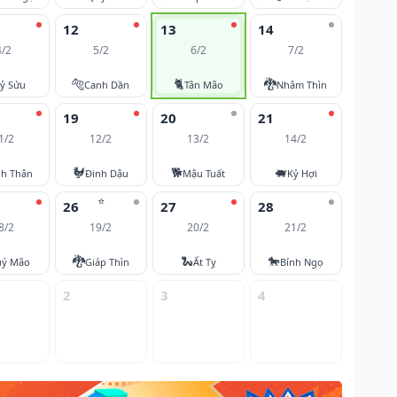
12
13
14
4/2
5/2
6/2
7/2
🐅
🐈
🐉
ỷ Sửu
Canh Dần
Tân Mão
Nhâm Thìn
19
20
21
1/2
12/2
13/2
14/2
🐓
🐕
🐖
nh Thân
Đinh Dậu
Mậu Tuất
Kỷ Hợi
⭐
26
27
28
8/2
19/2
20/2
21/2
🐉
🐍
🐎
ý Mão
Giáp Thìn
Ất Tỵ
Bính Ngọ
2
3
4