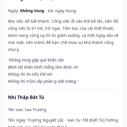
Ngày:
Không Vong
- tức ngày Hung.
Mọi việc dễ bất thành. Công việc đi vào thế bế tắc, tiến độ
công việc bị trì trệ, trở ngại. Tiền bạc của cải thất thoát,
danh vọng cũng uy tín bị giảm xuống. Là một ngày xấu về
mọi mặt, nên tránh để hạn chế mưu sự khó thành công
như ý.
“Không Vong gặp quẻ khẩn cần
Bệnh tật khẩn thiết chẳng làm được chi
Không thì ôn tiểu thê nhi
Không thì trộm cắp phân ly bất tường.”
Nhị Thập Bát Tú
Tên sao
: Sao Trương
Tên ngày
: Trương Nguyệt Lộc - Vạn Tu: Tốt (Kiết Tú) Tướng