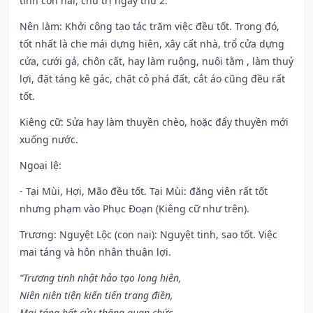
tinh con nai, chủ trị ngày thứ 2.
Nên làm
: Khởi công tạo tác trăm việc đều tốt. Trong đó,
tốt nhất là che mái dựng hiên, xây cất nhà, trổ cửa dựng
cửa, cưới gả, chôn cất, hay làm ruộng, nuôi tằm , làm thuỷ
lợi, đặt táng kê gác, chặt cỏ phá đất, cắt áo cũng đều rất
tốt.
Kiêng cữ
: Sửa hay làm thuyền chèo, hoặc đẩy thuyền mới
xuống nước.
Ngoại lệ
:
- Tại Mùi, Hợi, Mão đều tốt. Tại Mùi: đăng viên rất tốt
nhưng phạm vào Phục Đoạn (Kiêng cữ như trên).
Trương: Nguyệt Lộc (con nai): Nguyệt tinh, sao tốt. Việc
mai táng và hôn nhân thuận lợi.
“Trương tinh nhật hảo tạo long hiên,
Niên niên tiện kiến tiến trang điền,
Mai táng bất cửu thăng quan chức,