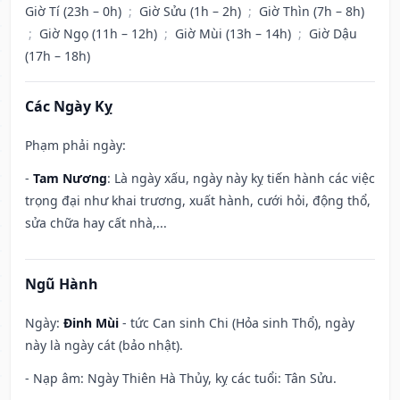
Giờ Tí (23h – 0h)
;
Giờ Sửu (1h – 2h)
;
Giờ Thìn (7h – 8h)
;
Giờ Ngọ (11h – 12h)
;
Giờ Mùi (13h – 14h)
;
Giờ Dậu
(17h – 18h)
Các Ngày Kỵ
Phạm phải ngày:
-
Tam Nương
: Là ngày xấu, ngày này kỵ tiến hành các việc
trọng đại như khai trương, xuất hành, cưới hỏi, động thổ,
sửa chữa hay cất nhà,...
Ngũ Hành
Ngày:
Đinh Mùi
- tức Can sinh Chi (Hỏa sinh Thổ), ngày
này là ngày cát (bảo nhật).
- Nạp âm: Ngày Thiên Hà Thủy, kỵ các tuổi: Tân Sửu.