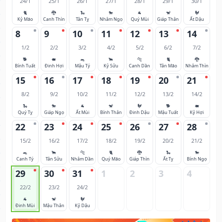
24/1
25/1
26/1
27/1
28/1
29/1
30/1
🐈
🐉
🐍
🐎
🐐
🐒
🐓
Kỷ Mão
Canh Thìn
Tân Tỵ
Nhâm Ngọ
Quý Mùi
Giáp Thân
Ất Dậu
8
9
10
11
12
13
14
1/2
2/2
3/2
4/2
5/2
6/2
7/2
🐕
🐖
🐀
🐂
🐅
🐈
🐉
Bính Tuất
Đinh Hợi
Mậu Tý
Kỷ Sửu
Canh Dần
Tân Mão
Nhâm Thìn
15
16
17
18
19
20
21
8/2
9/2
10/2
11/2
12/2
13/2
14/2
🐍
🐎
🐐
🐒
🐓
🐕
🐖
Quý Tỵ
Giáp Ngọ
Ất Mùi
Bính Thân
Đinh Dậu
Mậu Tuất
Kỷ Hợi
22
23
24
25
26
27
28
15/2
16/2
17/2
18/2
19/2
20/2
21/2
🐀
🐂
🐅
🐈
🐉
🐍
🐎
Canh Tý
Tân Sửu
Nhâm Dần
Quý Mão
Giáp Thìn
Ất Tỵ
Bính Ngọ
29
30
31
1
2
3
4
22/2
23/2
24/2
🐐
🐒
🐓
Đinh Mùi
Mậu Thân
Kỷ Dậu