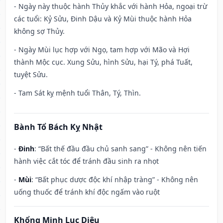
- Ngày này thuộc hành Thủy khắc với hành Hỏa, ngoại trừ
các tuổi: Kỷ Sửu, Đinh Dậu và Kỷ Mùi thuộc hành Hỏa
không sợ Thủy.
- Ngày Mùi lục hợp với Ngọ, tam hợp với Mão và Hợi
thành Mộc cục. Xung Sửu, hình Sửu, hại Tý, phá Tuất,
tuyệt Sửu.
- Tam Sát kỵ mệnh tuổi Thân, Tý, Thìn.
Bành Tổ Bách Kỵ Nhật
-
Đinh
: “Bất thế đầu đầu chủ sanh sang” - Không nên tiến
hành việc cắt tóc để tránh đầu sinh ra nhọt
-
Mùi
: “Bất phục dược độc khí nhập tràng” - Không nên
uống thuốc để tránh khí độc ngấm vào ruột
Khổng Minh Lục Diệu