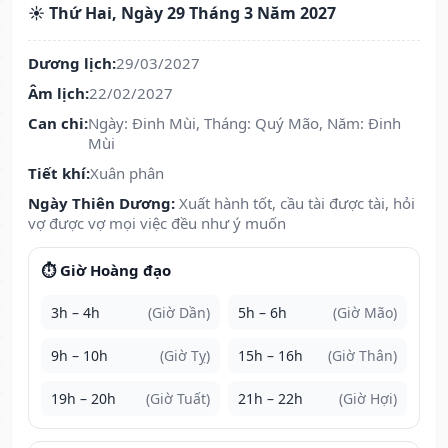
☀️ Thứ Hai, Ngày 29 Tháng 3 Năm 2027
Dương lịch:
29/03/2027
Âm lịch:
22/02/2027
Can chi:
Ngày: Đinh Mùi, Tháng: Quý Mão, Năm: Đinh
Mùi
Tiết khí:
Xuân phân
Ngày Thiên Dương:
Xuất hành tốt, cầu tài được tài, hỏi
vợ được vợ mọi việc đều như ý muốn
⏱️ Giờ Hoàng đạo
3h – 4h
(Giờ Dần)
5h – 6h
(Giờ Mão)
9h – 10h
(Giờ Tỵ)
15h – 16h
(Giờ Thân)
19h – 20h
(Giờ Tuất)
21h – 22h
(Giờ Hợi)