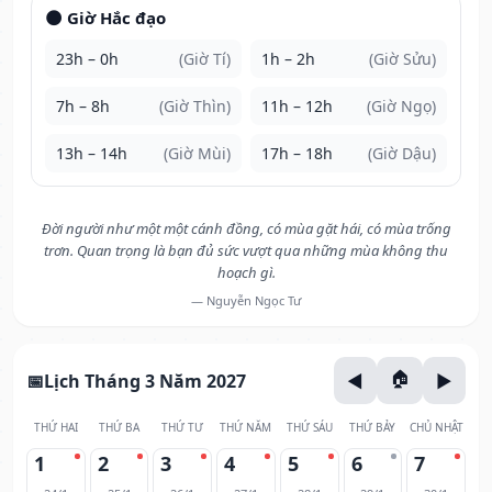
🌑 Giờ Hắc đạo
23h – 0h
(Giờ Tí)
1h – 2h
(Giờ Sửu)
7h – 8h
(Giờ Thìn)
11h – 12h
(Giờ Ngọ)
13h – 14h
(Giờ Mùi)
17h – 18h
(Giờ Dậu)
Đời người như một một cánh đồng, có mùa gặt hái, có mùa trống
trơn. Quan trọng là bạn đủ sức vượt qua những mùa không thu
hoạch gì.
— Nguyễn Ngọc Tư
Lịch Tháng 3 Năm 2027
THỨ HAI
THỨ BA
THỨ TƯ
THỨ NĂM
THỨ SÁU
THỨ BẢY
CHỦ NHẬT
1
2
3
4
5
6
7