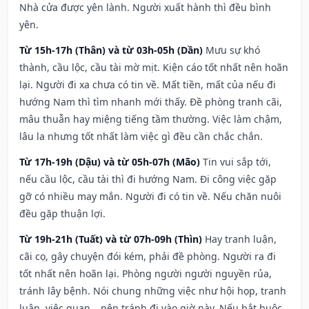
Nhà cửa được yên lành. Người xuất hành thì đều bình
yên.
Từ 15h-17h (Thân) và từ 03h-05h (Dần)
Mưu sự khó
thành, cầu lộc, cầu tài mờ mịt. Kiện cáo tốt nhất nên hoãn
lại. Người đi xa chưa có tin về. Mất tiền, mất của nếu đi
hướng Nam thì tìm nhanh mới thấy. Đề phòng tranh cãi,
mâu thuẫn hay miệng tiếng tầm thường. Việc làm chậm,
lâu la nhưng tốt nhất làm việc gì đều cần chắc chắn.
Từ 17h-19h (Dậu) và từ 05h-07h (Mão)
Tin vui sắp tới,
nếu cầu lộc, cầu tài thì đi hướng Nam. Đi công việc gặp
gỡ có nhiều may mắn. Người đi có tin về. Nếu chăn nuôi
đều gặp thuận lợi.
Từ 19h-21h (Tuất) và từ 07h-09h (Thìn)
Hay tranh luận,
cãi cọ, gây chuyện đói kém, phải đề phòng. Người ra đi
tốt nhất nên hoãn lại. Phòng người người nguyền rủa,
tránh lây bệnh. Nói chung những việc như hội họp, tranh
luận, việc quan,…nên tránh đi vào giờ này. Nếu bắt buộc