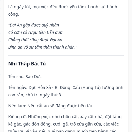
Là ngày tốt, mọi việc đều được yên tâm, hành sự thành
công.
“Đại An gặp được quý nhân
Có cơm có rượu tiền tiễn đưa
Chẳng thời cũng được Đại An
Bình an vô sự tấm thân thanh nhàn.”
Nhị Thập Bát Tú
Tên sao
: Sao Dực
Tên ngày
: Dực Hỏa Xà - Bi Đồng: Xấu (Hung Tú) Tướng tinh
con rắn, chủ trị ngày thứ 3.
Nên làm
: Nếu cắt áo sẽ đặng được tiền tài.
Kiêng cữ
: Những việc như chôn cất, xây cất nhà, đặt táng
kê gác, gác đòn đông, cưới gã, trổ cửa gắn cửa, các việc
thủy lợi. Vì vậy, nếu quý bạn đang muốn tiến hành các