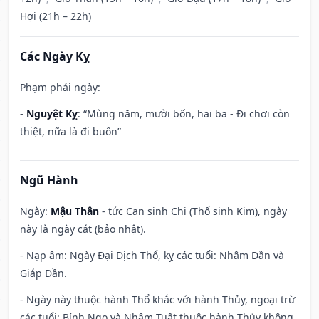
Hợi (21h – 22h)
Các Ngày Kỵ
Phạm phải ngày:
-
Nguyệt Kỵ
: “Mùng năm, mười bốn, hai ba - Đi chơi còn
thiệt, nữa là đi buôn”
Ngũ Hành
Ngày:
Mậu Thân
- tức Can sinh Chi (Thổ sinh Kim), ngày
này là ngày cát (bảo nhật).
- Nạp âm: Ngày Đại Dịch Thổ, kỵ các tuổi: Nhâm Dần và
Giáp Dần.
- Ngày này thuộc hành Thổ khắc với hành Thủy, ngoại trừ
các tuổi: Bính Ngọ và Nhâm Tuất thuộc hành Thủy không