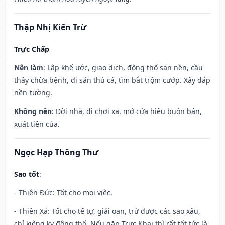
Thập Nhị Kiến Trừ
Trực Chấp
Nên làm
: Lập khế ước, giao dịch, động thổ san nền, cầu
thầy chữa bệnh, đi săn thú cá, tìm bắt trộm cướp. Xây đắp
nền-tường.
Không nên
: Dời nhà, đi chơi xa, mở cửa hiệu buôn bán,
xuất tiền của.
Ngọc Hạp Thông Thư
Sao tốt
:
- Thiên Đức: Tốt cho mọi việc.
- Thiên Xá: Tốt cho tế tự, giải oan, trừ được các sao xấu,
chỉ kiêng kỵ động thổ. Nếu gặp Trực Khai thì rất tốt tức là