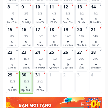
8
9
10
11
12
13
14
1/2
2/2
3/2
4/2
5/2
6/2
7/2
🐕
🐖
🐀
🐂
🐅
🐈
🐉
Bính Tuất
Đinh Hợi
Mậu Tý
Kỷ Sửu
Canh Dần
Tân Mão
Nhâm Thìn
15
16
17
18
19
20
21
8/2
9/2
10/2
11/2
12/2
13/2
14/2
🐍
🐎
🐐
🐒
🐓
🐕
🐖
Quý Tỵ
Giáp Ngọ
Ất Mùi
Bính Thân
Đinh Dậu
Mậu Tuất
Kỷ Hợi
22
23
24
25
26
27
28
15/2
16/2
17/2
18/2
19/2
20/2
21/2
🐀
🐂
🐅
🐈
🐉
🐍
🐎
Canh Tý
Tân Sửu
Nhâm Dần
Quý Mão
Giáp Thìn
Ất Tỵ
Bính Ngọ
29
30
31
1
2
3
4
22/2
23/2
24/2
🐐
🐒
🐓
Đinh Mùi
Mậu Thân
Kỷ Dậu