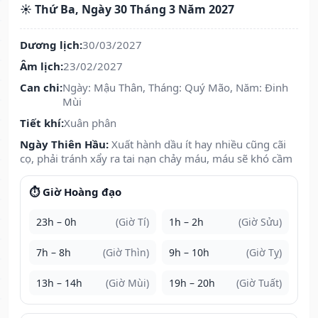
☀️ Thứ Ba, Ngày 30 Tháng 3 Năm 2027
Dương lịch:
30/03/2027
Âm lịch:
23/02/2027
Can chi:
Ngày: Mậu Thân, Tháng: Quý Mão, Năm: Đinh
Mùi
Tiết khí:
Xuân phân
Ngày Thiên Hầu:
Xuất hành dầu ít hay nhiều cũng cãi
cọ, phải tránh xẩy ra tai nạn chảy máu, máu sẽ khó cầm
⏱️ Giờ Hoàng đạo
23h – 0h
(Giờ Tí)
1h – 2h
(Giờ Sửu)
7h – 8h
(Giờ Thìn)
9h – 10h
(Giờ Tỵ)
13h – 14h
(Giờ Mùi)
19h – 20h
(Giờ Tuất)