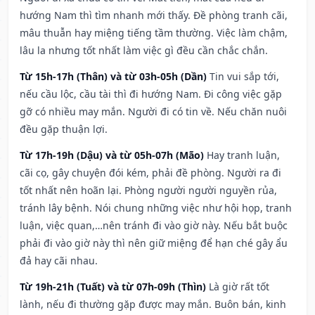
hướng Nam thì tìm nhanh mới thấy. Đề phòng tranh cãi,
mâu thuẫn hay miệng tiếng tầm thường. Việc làm chậm,
lâu la nhưng tốt nhất làm việc gì đều cần chắc chắn.
Từ 15h-17h (Thân) và từ 03h-05h (Dần)
Tin vui sắp tới,
nếu cầu lộc, cầu tài thì đi hướng Nam. Đi công việc gặp
gỡ có nhiều may mắn. Người đi có tin về. Nếu chăn nuôi
đều gặp thuận lợi.
Từ 17h-19h (Dậu) và từ 05h-07h (Mão)
Hay tranh luận,
cãi cọ, gây chuyện đói kém, phải đề phòng. Người ra đi
tốt nhất nên hoãn lại. Phòng người người nguyền rủa,
tránh lây bệnh. Nói chung những việc như hội họp, tranh
luận, việc quan,…nên tránh đi vào giờ này. Nếu bắt buộc
phải đi vào giờ này thì nên giữ miệng để hạn ché gây ẩu
đả hay cãi nhau.
Từ 19h-21h (Tuất) và từ 07h-09h (Thìn)
Là giờ rất tốt
lành, nếu đi thường gặp được may mắn. Buôn bán, kinh