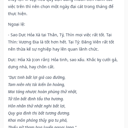
việc trên thì nên chọn một ngày đại cát trong tháng để
thực hiện.
Ngoại lệ
:
- Sao Dực Hỏa Xà tại Thân, Tý, Thìn mọi việc rất tốt. Tại
Thìn: Vượng Địa là tốt hơn hết. Tại Tý: Đăng Viên rất tốt
nên thừa kế sự nghiệp hay lên quan lãnh chức.
Dực: Hỏa Xà (con rắn): Hỏa tinh, sao xấu. Khắc kỵ cưới gả,
dựng nhà, hay chôn cất.
“Dực tinh bất lợi giá cao đường,
Tam niên nhị tái kiến ôn hoàng,
Mai táng nhược hoàn phùng thử nhật,
Tử tôn bất định tẩu tha hương.
Hôn nhân thử nhật nghi bất lợi,
Quy gia định thị bất tương đương.
Khai môn phóng thủy gia tu phá,
Thiếu nữ tham hoa luyến ngoại lang.”