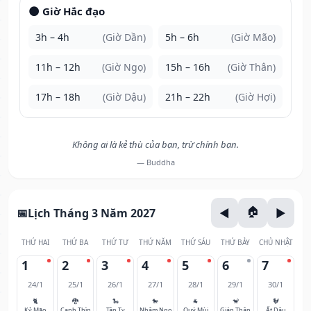
🌑 Giờ Hắc đạo
3h – 4h
(Giờ Dần)
5h – 6h
(Giờ Mão)
11h – 12h
(Giờ Ngọ)
15h – 16h
(Giờ Thân)
17h – 18h
(Giờ Dậu)
21h – 22h
(Giờ Hợi)
Không ai là kẻ thù của bạn, trừ chính bạn.
— Buddha
Lịch Tháng 3 Năm 2027
THỨ HAI
THỨ BA
THỨ TƯ
THỨ NĂM
THỨ SÁU
THỨ BẢY
CHỦ NHẬT
1
2
3
4
5
6
7
24/1
25/1
26/1
27/1
28/1
29/1
30/1
🐈
🐉
🐍
🐎
🐐
🐒
🐓
Kỷ Mão
Canh Thìn
Tân Tỵ
Nhâm Ngọ
Quý Mùi
Giáp Thân
Ất Dậu