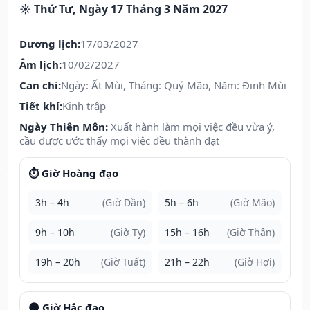
☀️ Thứ Tư, Ngày 17 Tháng 3 Năm 2027
Dương lịch:
17/03/2027
Âm lịch:
10/02/2027
Can chi:
Ngày: Ất Mùi, Tháng: Quý Mão, Năm: Đinh Mùi
Tiết khí:
Kinh trập
Ngày Thiên Môn:
Xuất hành làm mọi việc đều vừa ý,
cầu được ước thấy mọi việc đều thành đạt
⏱️ Giờ Hoàng đạo
3h – 4h
(Giờ Dần)
5h – 6h
(Giờ Mão)
9h – 10h
(Giờ Tỵ)
15h – 16h
(Giờ Thân)
19h – 20h
(Giờ Tuất)
21h – 22h
(Giờ Hợi)
🌑 Giờ Hắc đạo