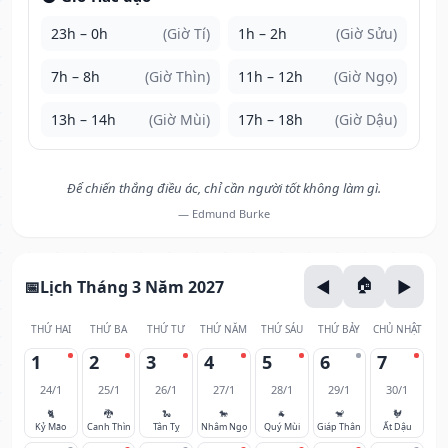
23h – 0h
(Giờ Tí)
1h – 2h
(Giờ Sửu)
7h – 8h
(Giờ Thìn)
11h – 12h
(Giờ Ngọ)
13h – 14h
(Giờ Mùi)
17h – 18h
(Giờ Dậu)
Để chiến thắng điều ác, chỉ cần người tốt không làm gì.
— Edmund Burke
Lịch Tháng 3 Năm 2027
THỨ HAI
THỨ BA
THỨ TƯ
THỨ NĂM
THỨ SÁU
THỨ BẢY
CHỦ NHẬT
1
2
3
4
5
6
7
24/1
25/1
26/1
27/1
28/1
29/1
30/1
🐈
🐉
🐍
🐎
🐐
🐒
🐓
Kỷ Mão
Canh Thìn
Tân Tỵ
Nhâm Ngọ
Quý Mùi
Giáp Thân
Ất Dậu