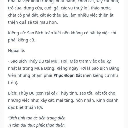
nhất là việc khai trương, xuất hành, chôn cất, xây cất nhà,
trổ cửa, dựng cửa, cưới gả, các vụ thuỷ lợi, tháo nước,
chặt cỏ phá đất, cắt áo thêu áo, làm nhiều việc thiện ắt
thiện quả sẽ tới mau hơn.
Kiêng cữ
: Sao Bích toàn kiết nên không có bất kỳ việc chi
phải kiêng cữ.
Ngoại lệ
:
- Sao Bích Thủy Du tại Mùi, Hợi, Mão trăm việc đều kỵ,
nhất là trong Mùa Đông. Riêng ngày Hợi là Sao Bích Đăng
Viên nhưng phạm phải
Phục Đoạn Sát
(nên kiêng cữ như
trên).
Bích: Thủy Du (con rái cá): Thủy tinh, sao tốt. Rất tốt cho
những việc như: xây cất, mai táng, hôn nhân. Kinh doanh
đặc biệt thuận lợi.
“Bích tinh tạo ác tiến trang điền
Ti tâm đại thục phúc thao thiên,