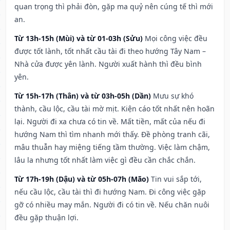
quan trọng thì phải đòn, gặp ma quỷ nên cúng tế thì mới
an.
Từ 13h-15h (Mùi) và từ 01-03h (Sửu)
Mọi công việc đều
được tốt lành, tốt nhất cầu tài đi theo hướng Tây Nam –
Nhà cửa được yên lành. Người xuất hành thì đều bình
yên.
Từ 15h-17h (Thân) và từ 03h-05h (Dần)
Mưu sự khó
thành, cầu lộc, cầu tài mờ mịt. Kiện cáo tốt nhất nên hoãn
lại. Người đi xa chưa có tin về. Mất tiền, mất của nếu đi
hướng Nam thì tìm nhanh mới thấy. Đề phòng tranh cãi,
mâu thuẫn hay miệng tiếng tầm thường. Việc làm chậm,
lâu la nhưng tốt nhất làm việc gì đều cần chắc chắn.
Từ 17h-19h (Dậu) và từ 05h-07h (Mão)
Tin vui sắp tới,
nếu cầu lộc, cầu tài thì đi hướng Nam. Đi công việc gặp
gỡ có nhiều may mắn. Người đi có tin về. Nếu chăn nuôi
đều gặp thuận lợi.