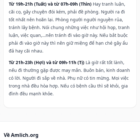
Từ 19h-21h (Tuất) và từ 07h-09h (Thìn)
Hay tranh luận,
cãi cọ, gây chuyện đói kém, phải đề phòng. Người ra đi
tốt nhất nên hoãn lại. Phòng người người nguyền rủa,
tránh lây bệnh. Nói chung những việc như hội họp, tranh
luận, việc quan,…nên tránh đi vào giờ này. Nếu bắt buộc
phải đi vào giờ này thì nên giữ miệng để hạn ché gây ẩu
đả hay cãi nhau.
Từ 21h-23h (Hợi) và từ 09h-11h (Tị)
Là giờ rất tốt lành,
nếu đi thường gặp được may mắn. Buôn bán, kinh doanh
có lời. Người đi sắp về nhà. Phụ nữ có tin mừng. Mọi việc
trong nhà đều hòa hợp. Nếu có bệnh cầu thì sẽ khỏi, gia
đình đều mạnh khỏe.
Về Amlich.org