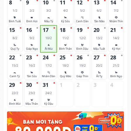
8
9
10
11
12
13
14
1/2
2/2
3/2
4/2
5/2
6/2
7/2
🐕
🐖
🐀
🐂
🐅
🐈
🐉
Bính Tuất
Đinh Hợi
Mậu Tý
Kỷ Sửu
Canh Dần
Tân Mão
Nhâm Thìn
15
16
17
18
19
20
21
8/2
9/2
10/2
11/2
12/2
13/2
14/2
🐍
🐎
🐐
🐒
🐓
🐕
🐖
Quý Tỵ
Giáp Ngọ
Ất Mùi
Bính Thân
Đinh Dậu
Mậu Tuất
Kỷ Hợi
22
23
24
25
26
27
28
15/2
16/2
17/2
18/2
19/2
20/2
21/2
🐀
🐂
🐅
🐈
🐉
🐍
🐎
Canh Tý
Tân Sửu
Nhâm Dần
Quý Mão
Giáp Thìn
Ất Tỵ
Bính Ngọ
29
30
31
1
2
3
4
22/2
23/2
24/2
🐐
🐒
🐓
Đinh Mùi
Mậu Thân
Kỷ Dậu