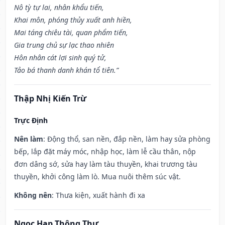
Nô tỳ tự lai, nhân khẩu tiến,
Khai môn, phóng thủy xuất anh hiền,
Mai táng chiêu tài, quan phẩm tiến,
Gia trung chủ sự lạc thao nhiên
Hôn nhân cát lợi sinh quý tử,
Tảo bá thanh danh khán tổ tiên.”
Thập Nhị Kiến Trừ
Trực Định
Nên làm
: Động thổ, san nền, đắp nền, làm hay sửa phòng
bếp, lắp đặt máy móc, nhập học, làm lễ cầu thân, nộp
đơn dâng sớ, sửa hay làm tàu thuyền, khai trương tàu
thuyền, khởi công làm lò. Mua nuôi thêm súc vật.
Không nên
: Thưa kiện, xuất hành đi xa
Ngọc Hạp Thông Thư