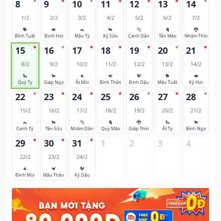
8
9
10
11
12
13
14
1/2
2/2
3/2
4/2
5/2
6/2
7/2
🐕
🐖
🐀
🐂
🐅
🐈
🐉
Bính Tuất
Đinh Hợi
Mậu Tý
Kỷ Sửu
Canh Dần
Tân Mão
Nhâm Thìn
15
16
17
18
19
20
21
8/2
9/2
10/2
11/2
12/2
13/2
14/2
🐍
🐎
🐐
🐒
🐓
🐕
🐖
Quý Tỵ
Giáp Ngọ
Ất Mùi
Bính Thân
Đinh Dậu
Mậu Tuất
Kỷ Hợi
22
23
24
25
26
27
28
15/2
16/2
17/2
18/2
19/2
20/2
21/2
🐀
🐂
🐅
🐈
🐉
🐍
🐎
Canh Tý
Tân Sửu
Nhâm Dần
Quý Mão
Giáp Thìn
Ất Tỵ
Bính Ngọ
29
30
31
1
2
3
4
22/2
23/2
24/2
🐐
🐒
🐓
Đinh Mùi
Mậu Thân
Kỷ Dậu