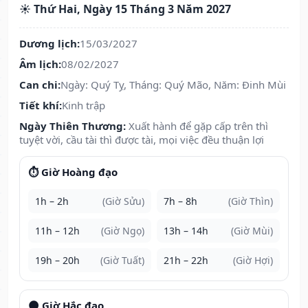
☀️ Thứ Hai, Ngày 15 Tháng 3 Năm 2027
Dương lịch:
15/03/2027
Âm lịch:
08/02/2027
Can chi:
Ngày: Quý Tỵ, Tháng: Quý Mão, Năm: Đinh Mùi
Tiết khí:
Kinh trập
Ngày Thiên Thương:
Xuất hành để gặp cấp trên thì
tuyệt vời, cầu tài thì được tài, mọi việc đều thuận lợi
⏱️ Giờ Hoàng đạo
1h – 2h
(Giờ Sửu)
7h – 8h
(Giờ Thìn)
11h – 12h
(Giờ Ngọ)
13h – 14h
(Giờ Mùi)
19h – 20h
(Giờ Tuất)
21h – 22h
(Giờ Hợi)
🌑 Giờ Hắc đạo