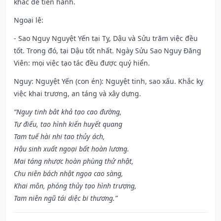
khác để tiến hành.
Ngoại lệ
:
- Sao Nguy Nguyệt Yến tại Tỵ, Dậu và Sửu trăm việc đều
tốt. Trong đó, tại Dậu tốt nhất. Ngày Sửu Sao Nguy Đăng
Viên: mọi việc tạo tác đều được quý hiển.
Nguy: Nguyệt Yến (con én): Nguyệt tinh, sao xấu. Khắc kỵ
việc khai trương, an táng và xây dựng.
“Nguy tinh bât khả tạo cao đường,
Tự điếu, tao hình kiến huyết quang
Tam tuế hài nhi tao thủy ách,
Hậu sinh xuất ngoại bất hoàn lương.
Mai táng nhược hoàn phùng thử nhật,
Chu niên bách nhật ngọa cao sàng,
Khai môn, phóng thủy tạo hình trượng,
Tam niên ngũ tái diệc bi thương.”