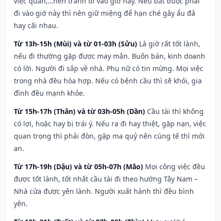
việc quan,…nên tránh đi vào giờ này. Nếu bắt buộc phải
đi vào giờ này thì nên giữ miệng để hạn ché gây ẩu đả
hay cãi nhau.
Từ 13h-15h (Mùi) và từ 01-03h (Sửu)
Là giờ rất tốt lành,
nếu đi thường gặp được may mắn. Buôn bán, kinh doanh
có lời. Người đi sắp về nhà. Phụ nữ có tin mừng. Mọi việc
trong nhà đều hòa hợp. Nếu có bệnh cầu thì sẽ khỏi, gia
đình đều mạnh khỏe.
Từ 15h-17h (Thân) và từ 03h-05h (Dần)
Cầu tài thì không
có lợi, hoặc hay bị trái ý. Nếu ra đi hay thiệt, gặp nạn, việc
quan trọng thì phải đòn, gặp ma quỷ nên cúng tế thì mới
an.
Từ 17h-19h (Dậu) và từ 05h-07h (Mão)
Mọi công việc đều
được tốt lành, tốt nhất cầu tài đi theo hướng Tây Nam –
Nhà cửa được yên lành. Người xuất hành thì đều bình
yên.