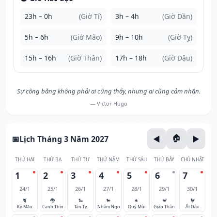
23h – 0h
(Giờ Tí)
3h – 4h
(Giờ Dần)
5h – 6h
(Giờ Mão)
9h – 10h
(Giờ Tỵ)
15h – 16h
(Giờ Thân)
17h – 18h
(Giờ Dậu)
Sự công bằng không phải ai cũng thấy, nhưng ai cũng cảm nhận.
— Victor Hugo
Lịch Tháng 3 Năm 2027
THỨ HAI
THỨ BA
THỨ TƯ
THỨ NĂM
THỨ SÁU
THỨ BẢY
CHỦ NHẬT
1
2
3
4
5
6
7
24/1
25/1
26/1
27/1
28/1
29/1
30/1
🐈
🐉
🐍
🐎
🐐
🐒
🐓
Kỷ Mão
Canh Thìn
Tân Tỵ
Nhâm Ngọ
Quý Mùi
Giáp Thân
Ất Dậu