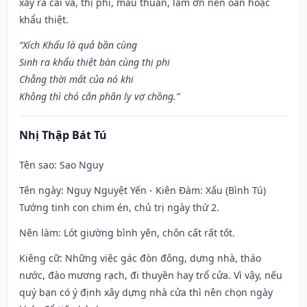
xảy ra cãi vã, thị phi, mâu thuẫn, làm ơn nên oán hoặc
khẩu thiệt.
“Xích Khẩu là quả bần cùng
Sinh ra khẩu thiệt bàn cùng thị phi
Chẳng thời mất của nó khi
Không thì chó cắn phân ly vợ chồng.”
Nhị Thập Bát Tú
Tên sao
: Sao Nguy
Tên ngày
: Nguy Nguyệt Yến - Kiên Đàm: Xấu (Bình Tú)
Tướng tinh con chim én, chủ trị ngày thứ 2.
Nên làm
: Lót giường bình yên, chôn cất rất tốt.
Kiêng cữ
: Những việc gác đòn đông, dựng nhà, tháo
nước, đào mương rạch, đi thuyền hay trổ cửa. Vì vậy, nếu
quý bạn có ý định xây dựng nhà cửa thì nên chọn ngày