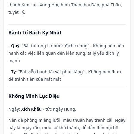
thành Kim cục. Xung Hợi, hình Thân, hại Dần, phá Thân,
tuyệt Tý.
Bành Tổ Bách Kỵ Nhật
-
Quý
: “Bất từ tụng lí nhược địch cường” - Không nên tiến
hành các việc liên quan đến kiện tụng, ta lý yếu địch lý
mạnh
-
Tỵ
: “Bất viễn hành tài vật phục tàng” - Không nên đi xa
để tránh tiền của mất mát
Khổng Minh Lục Diệu
Ngày:
Xích Khẩu
- tức ngày Hung.
Nên đề phòng miệng lưỡi, mâu thuẫn hay tranh cãi. Ngày
này là ngày xấu, mưu sự khó thành, dễ dẫn đến nội bộ