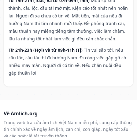
Từ 19h-21h (Tuất) và từ 07h-09h (Thìn)
Mưu sự khó
thành, cầu lộc, cầu tài mờ mịt. Kiện cáo tốt nhất nên hoãn
lại. Người đi xa chưa có tin về. Mất tiền, mất của nếu đi
hướng Nam thì tìm nhanh mới thấy. Đề phòng tranh cãi,
mâu thuẫn hay miệng tiếng tầm thường. Việc làm chậm,
lâu la nhưng tốt nhất làm việc gì đều cần chắc chắn.
Từ 21h-23h (Hợi) và từ 09h-11h (Tị)
Tin vui sắp tới, nếu
cầu lộc, cầu tài thì đi hướng Nam. Đi công việc gặp gỡ có
nhiều may mắn. Người đi có tin về. Nếu chăn nuôi đều
gặp thuận lợi.
Về Amlich.org
Trang web tra cứu âm lịch Việt Nam miễn phí, cung cấp thông
tin chính xác về ngày âm lịch, can chi, con giáp, ngày tốt xấu
và các ngày lễ tết truyền thống.