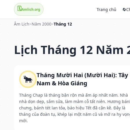
🗓️
Trang chủ
🔄
C
Amlich.org
Âm Lịch
>
Năm 2000
>
Tháng 12
Lịch Tháng 12 Năm 
Tháng Mười Hai (Mười Hai): Tây
🐂
Nam & Hòa Giáng
Tháng Chạp là tháng bận rộn mà ấm áp nhất năm. Nhà
nhà dọn dẹp, sắm sửa, làm mâm cỗ tất niên. Hương bán
chưng, bánh tét lan tỏa, báo hiệu Tết đã cận kề. Đây là
tháng của đoàn tụ, khép lại một năm cũ và mở ra hy vọn
mới.