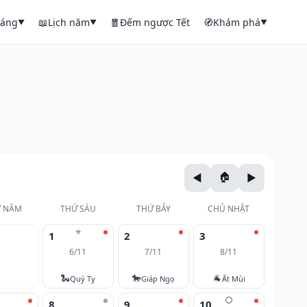
háng
📖
Lịch năm
🧧
Đếm ngược Tết
🧭
Khám phá
▼
▼
▼
 NĂM
THỨ SÁU
THỨ BẢY
CHỦ NHẬT
⭐
1
2
3
6/11
7/11
8/11
🐍
🐎
🐐
Quý Tỵ
Giáp Ngọ
Ất Mùi
🌕
8
9
10