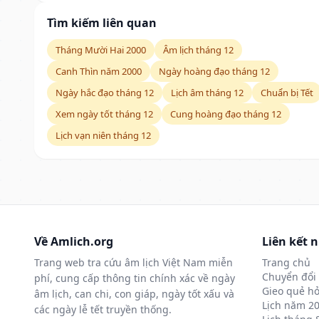
Tìm kiếm liên quan
Tháng Mười Hai 2000
Âm lịch tháng 12
Canh Thìn năm 2000
Ngày hoàng đạo tháng 12
Ngày hắc đạo tháng 12
Lịch âm tháng 12
Chuẩn bị Tết
Xem ngày tốt tháng 12
Cung hoàng đạo tháng 12
Lịch vạn niên tháng 12
Về Amlich.org
Liên kết 
Trang web tra cứu âm lịch Việt Nam miễn
Trang chủ
Chuyển đổi 
phí, cung cấp thông tin chính xác về ngày
Gieo quẻ hỏ
âm lịch, can chi, con giáp, ngày tốt xấu và
Lịch năm 2
các ngày lễ tết truyền thống.