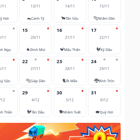
2/11
13/11
14/11
15/11
🐀
🐂
🐅
ỷ Hợi
Canh Tý
Tân Sửu
Nhâm Dần
15
16
17
9/11
20/11
21/11
22/11
🐐
🐒
🐓
nh Ngọ
Đinh Mùi
Mậu Thân
Kỷ Dậu
⭐
⭐
22
23
24
6/11
27/11
28/11
29/11
🐅
🐈
🐉
uý Sửu
Giáp Dần
Ất Mão
Bính Thìn
29
30
31
/12
4/12
5/12
6/12
🐓
🐕
🐖
nh Thân
Tân Dậu
Nhâm Tuất
Quý Hợi