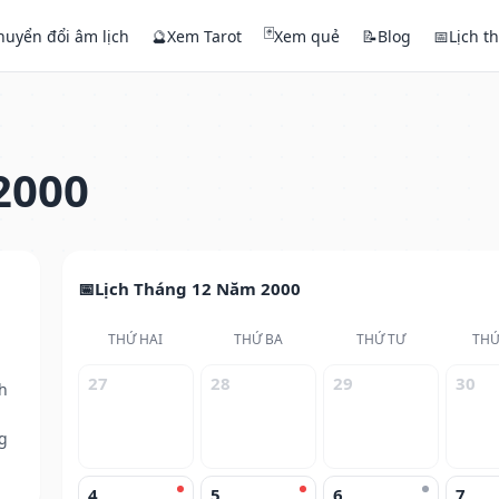
🃏
huyển đổi âm lịch
🔮
Xem Tarot
Xem quẻ
📝
Blog
📅
Lịch t
2000
Lịch Tháng 12 Năm 2000
THỨ HAI
THỨ BA
THỨ TƯ
THỨ
27
28
29
30
h
g
4
5
6
7