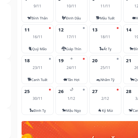
9/11
10/11
11/11
1
🐒
🐓
🐕
🐖
Bính Thân
Đinh Dậu
Mậu Tuất
K
11
12
13
14
16/11
17/11
18/11
1
🐈
🐉
🐍
🐎
Quý Mão
Giáp Thìn
Ất Tỵ
Bí
⭐
18
19
20
21
23/11
24/11
25/11
2
🐕
🐖
🐀
🐂
Canh Tuất
Tân Hợi
Nhâm Tý
Q
🌙
25
26
27
28
30/11
1/12
2/12
3
🐍
🐎
🐐
🐒
Đinh Tỵ
Mậu Ngọ
Kỷ Mùi
Ca