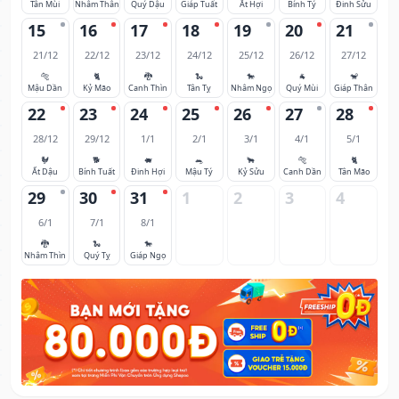
Tân Mùi
Nhâm Thân
Quý Dậu
Giáp Tuất
Ất Hợi
Bính Tý
Đinh Sửu
15
16
17
18
19
20
21
21/12
22/12
23/12
24/12
25/12
26/12
27/12
🐅
🐈
🐉
🐍
🐎
🐐
🐒
Mậu Dần
Kỷ Mão
Canh Thìn
Tân Tỵ
Nhâm Ngọ
Quý Mùi
Giáp Thân
22
23
24
25
26
27
28
28/12
29/12
1/1
2/1
3/1
4/1
5/1
🐓
🐕
🐖
🐀
🐂
🐅
🐈
Ất Dậu
Bính Tuất
Đinh Hợi
Mậu Tý
Kỷ Sửu
Canh Dần
Tân Mão
29
30
31
1
2
3
4
6/1
7/1
8/1
🐉
🐍
🐎
Nhâm Thìn
Quý Tỵ
Giáp Ngọ