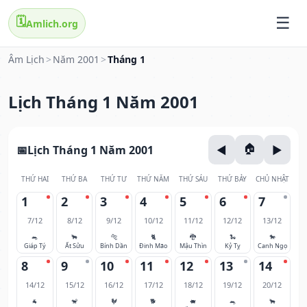
🗓️
Amlich.org
Âm Lịch
>
Năm 2001
>
Tháng 1
Lịch Tháng 1 Năm 2001
Lịch Tháng 1 Năm 2001
THỨ HAI
THỨ BA
THỨ TƯ
THỨ NĂM
THỨ SÁU
THỨ BẢY
CHỦ NHẬT
1
2
3
4
5
6
7
7/12
8/12
9/12
10/12
11/12
12/12
13/12
🐀
🐂
🐅
🐈
🐉
🐍
🐎
Giáp Tý
Ất Sửu
Bính Dần
Đinh Mão
Mậu Thìn
Kỷ Tỵ
Canh Ngọ
8
9
10
11
12
13
14
14/12
15/12
16/12
17/12
18/12
19/12
20/12
🐐
🐒
🐓
🐕
🐖
🐀
🐂