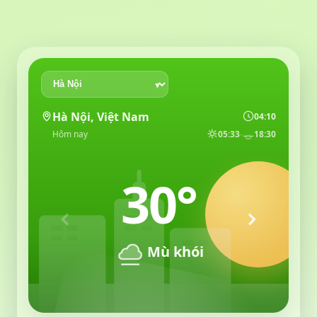
Hà Nội, Việt Nam
04:10
Hôm nay
05:33
-
18:30
30°
Mù khói