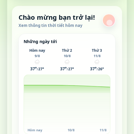
Chào mừng bạn trở lại!
Xem thông tin thời tiết hôm nay
Những ngày tới
Hôm nay
Thứ 2
Thứ 3
9/8
10/8
11/8
37°
37°
37°
27°
27°
26°
/
/
/
Hôm nay
10/8
11/8