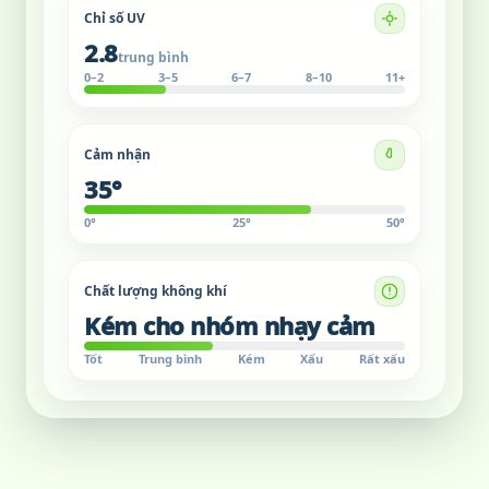
Chỉ số UV
2.8
trung bình
0–2
3–5
6–7
8–10
11+
Cảm nhận
35°
0°
25°
50°
Chất lượng không khí
Kém cho nhóm nhạy cảm
Tốt
Trung bình
Kém
Xấu
Rất xấu