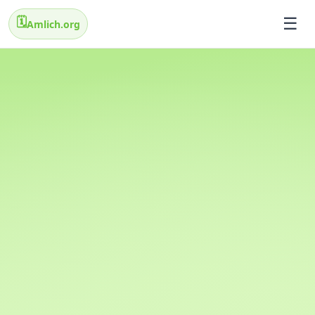
🗓️
Amlich.org