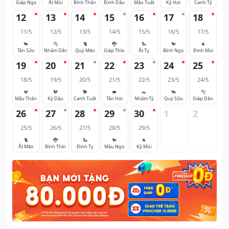
Giáp Ngọ
Ất Mùi
Bính Thân
Đinh Dậu
Mậu Tuất
Kỷ Hợi
Canh Tý
12
13
14
15
16
17
18
11/5
12/5
13/5
14/5
15/5
16/5
17/5
🐂
🐅
🐈
🐉
🐍
🐎
🐐
Tân Sửu
Nhâm Dần
Quý Mão
Giáp Thìn
Ất Tỵ
Bính Ngọ
Đinh Mùi
19
20
21
22
23
24
25
18/5
19/5
20/5
21/5
22/5
23/5
24/5
🐒
🐓
🐕
🐖
🐀
🐂
🐅
Mậu Thân
Kỷ Dậu
Canh Tuất
Tân Hợi
Nhâm Tý
Quý Sửu
Giáp Dần
26
27
28
29
30
1
2
25/5
26/5
27/5
28/5
29/5
🐈
🐉
🐍
🐎
🐐
Ất Mão
Bính Thìn
Đinh Tỵ
Mậu Ngọ
Kỷ Mùi