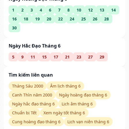
1
2
3
4
6
7
8
10
12
13
14
16
18
19
20
22
24
25
26
28
30
Ngày Hắc Đạo Tháng 6
5
9
11
15
17
21
23
27
29
Tìm kiếm liên quan
Tháng Sáu 2000
Âm lịch tháng 6
Canh Thìn năm 2000
Ngày hoàng đạo tháng 6
Ngày hắc đạo tháng 6
Lịch âm tháng 6
Chuẩn bị Tết
Xem ngày tốt tháng 6
Cung hoàng đạo tháng 6
Lịch vạn niên tháng 6