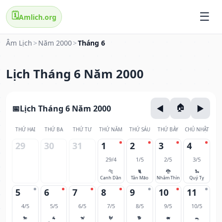
🗓️
Amlich.org
Âm Lịch
>
Năm 2000
>
Tháng 6
Lịch Tháng 6 Năm 2000
Lịch Tháng 6 Năm 2000
THỨ HAI
THỨ BA
THỨ TƯ
THỨ NĂM
THỨ SÁU
THỨ BẢY
CHỦ NHẬT
29
30
31
1
2
3
4
29/4
1/5
2/5
3/5
🐅
🐈
🐉
🐍
Canh Dần
Tân Mão
Nhâm Thìn
Quý Tỵ
5
6
7
8
9
10
11
4/5
5/5
6/5
7/5
8/5
9/5
10/5
🐎
🐐
🐒
🐓
🐕
🐖
🐀