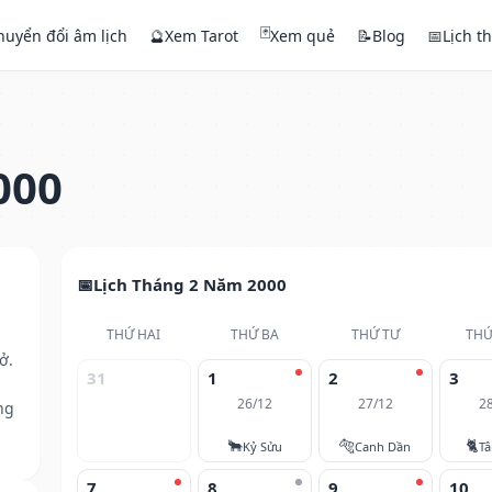
🃏
huyển đổi âm lịch
🔮
Xem Tarot
Xem quẻ
📝
Blog
📅
Lịch t
000
Lịch Tháng 2 Năm 2000
THỨ HAI
THỨ BA
THỨ TƯ
THỨ
ở.
31
1
2
3
26/12
27/12
2
ng
🐂
🐅
🐈
Kỷ Sửu
Canh Dần
T
7
8
9
10