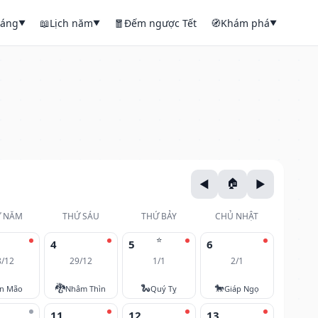
háng
📖
Lịch năm
🧧
Đếm ngược Tết
🧭
Khám phá
▼
▼
▼
 NĂM
THỨ SÁU
THỨ BẢY
CHỦ NHẬT
⭐
4
5
6
8/12
29/12
1/1
2/1
🐉
🐍
🐎
ân Mão
Nhâm Thìn
Quý Tỵ
Giáp Ngọ
11
12
13