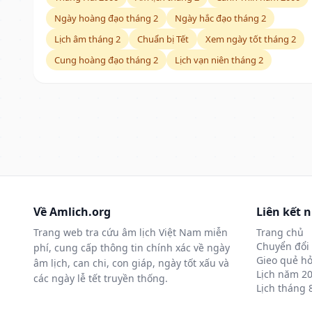
Ngày hoàng đạo tháng 2
Ngày hắc đạo tháng 2
Lịch âm tháng 2
Chuẩn bị Tết
Xem ngày tốt tháng 2
Cung hoàng đạo tháng 2
Lịch vạn niên tháng 2
Về Amlich.org
Liên kết 
Trang web tra cứu âm lịch Việt Nam miễn
Trang chủ
Chuyển đổi 
phí, cung cấp thông tin chính xác về ngày
Gieo quẻ hỏ
âm lịch, can chi, con giáp, ngày tốt xấu và
Lịch năm 2
các ngày lễ tết truyền thống.
Lịch tháng 