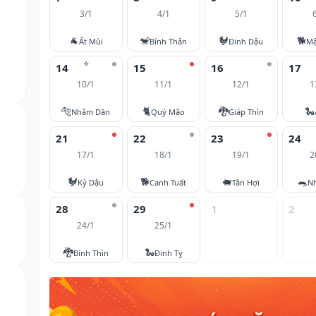
3/1
4/1
5/1
🐐
🐒
🐓
🐕
Ất Mùi
Bính Thân
Đinh Dậu
Mậ
⭐
14
15
16
17
10/1
11/1
12/1
1
🐅
🐈
🐉
🐍
Nhâm Dần
Quý Mão
Giáp Thìn
21
22
23
24
17/1
18/1
19/1
2
🐓
🐕
🐖
🐀
Kỷ Dậu
Canh Tuất
Tân Hợi
N
28
29
1
2
24/1
25/1
🐉
🐍
Bính Thìn
Đinh Tỵ