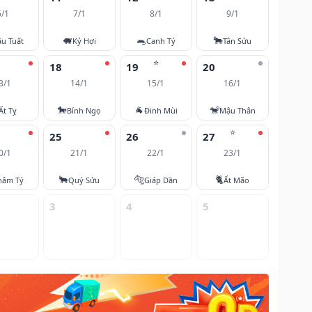
6/1
7/1
8/1
9/1
🐖
🐀
🐂
u Tuất
Kỷ Hợi
Canh Tý
Tân Sửu
⭐
18
19
20
3/1
14/1
15/1
16/1
🐎
🐐
🐒
Ất Tỵ
Bính Ngọ
Đinh Mùi
Mậu Thân
⭐
25
26
27
0/1
21/1
22/1
23/1
🐂
🐅
🐈
hâm Tý
Quý Sửu
Giáp Dần
Ất Mão
3
4
5