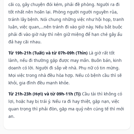
cãi cọ, gây chuyện đói kém, phải đề phòng. Người ra đi
tốt nhất nên hoãn lại. Phòng người người nguyền rủa,
tránh lây bệnh. Nói chung những việc như hội họp, tranh
luận, việc quan,…nên tránh đi vào giờ này. Nếu bắt buộc
phải đi vào giờ này thì nên giữ miệng để hạn ché gây ẩu
đả hay cãi nhau.
Từ 19h-21h (Tuất) và từ 07h-09h (Thìn)
Là giờ rất tốt
lành, nếu đi thường gặp được may mắn. Buôn bán, kinh
doanh có lời. Người đi sắp về nhà. Phụ nữ có tin mừng.
Mọi việc trong nhà đều hòa hợp. Nếu có bệnh cầu thì sẽ
khỏi, gia đình đều mạnh khỏe.
Từ 21h-23h (Hợi) và từ 09h-11h (Tị)
Cầu tài thì không có
lợi, hoặc hay bị trái ý. Nếu ra đi hay thiệt, gặp nạn, việc
quan trọng thì phải đòn, gặp ma quỷ nên cúng tế thì mới
an.