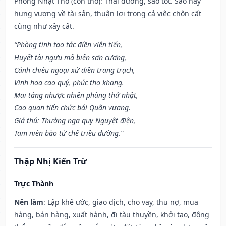
Phòng Nhật Thố (con thỏ): Thái dương, sao tốt. Sao này
hưng vượng về tài sản, thuận lợi trong cả việc chôn cất
cũng như xây cất.
“Phòng tinh tạo tác điền viên tiến,
Huyết tài ngưu mã biến sơn cương,
Cánh chiêu ngoại xứ điền trang trạch,
Vinh hoa cao quý, phúc thọ khang.
Mai táng nhược nhiên phùng thử nhật,
Cao quan tiến chức bái Quân vương.
Giá thú: Thường nga quy Nguyệt điện,
Tam niên bào tử chế triều đường.”
Thập Nhị Kiến Trừ
Trực Thành
Nên làm
: Lập khế ước, giao dịch, cho vay, thu nợ, mua
hàng, bán hàng, xuất hành, đi tàu thuyền, khởi tạo, động