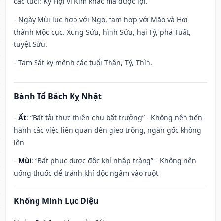
các tuổi: Kỷ Hợi vì Kim khắc mà được lợi.
- Ngày Mùi lục hợp với Ngọ, tam hợp với Mão và Hợi
thành Mộc cục. Xung Sửu, hình Sửu, hại Tý, phá Tuất,
tuyệt Sửu.
- Tam Sát kỵ mệnh các tuổi Thân, Tý, Thìn.
Bành Tổ Bách Kỵ Nhật
-
Ất
: “Bất tải thực thiên chu bất trưởng” - Không nên tiến
hành các việc liên quan đến gieo trồng, ngàn gốc không
lên
-
Mùi
: “Bất phục dược độc khí nhập tràng” - Không nên
uống thuốc để tránh khí độc ngấm vào ruột
Khổng Minh Lục Diệu