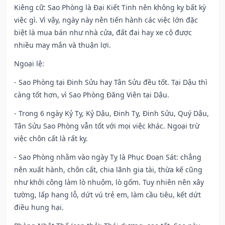
Kiêng cữ
: Sao Phòng là Đại Kiết Tinh nên không kỵ bất kỳ
việc gì. Vì vậy, ngày này nên tiến hành các việc lớn đặc
biệt là mua bán như nhà cửa, đất đai hay xe cộ được
nhiều may mắn và thuận lợi.
Ngoại lệ
:
- Sao Phòng tại Đinh Sửu hay Tân Sửu đều tốt. Tại Dậu thì
càng tốt hơn, vì Sao Phòng Đăng Viên tại Dậu.
- Trong 6 ngày Kỷ Tỵ, Kỷ Dậu, Đinh Tỵ, Đinh Sửu, Quý Dậu,
Tân Sửu Sao Phòng vẫn tốt với mọi việc khác. Ngoại trừ
việc chôn cất là rất kỵ.
- Sao Phòng nhằm vào ngày Tỵ là Phục Đoạn Sát: chẳng
nên xuất hành, chôn cất, chia lãnh gia tài, thừa kế cũng
như khởi công làm lò nhuộm, lò gốm. Tuy nhiên nên xây
tường, lấp hang lỗ, dứt vú trẻ em, làm cầu tiêu, kết dứt
điều hung hại.