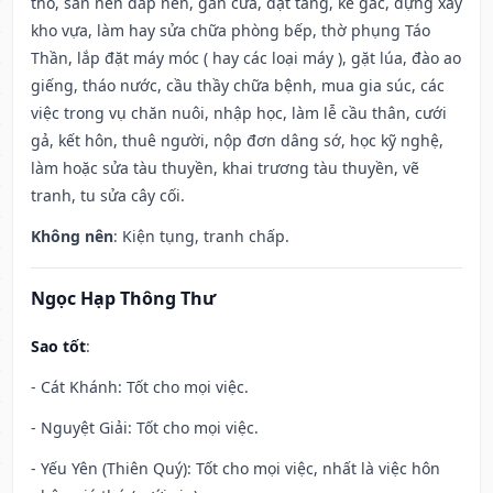
thổ, san nền đắp nền, gắn cửa, đặt táng, kê gác, dựng xây
kho vựa, làm hay sửa chữa phòng bếp, thờ phụng Táo
Thần, lắp đặt máy móc ( hay các loại máy ), gặt lúa, đào ao
giếng, tháo nước, cầu thầy chữa bệnh, mua gia súc, các
việc trong vụ chăn nuôi, nhập học, làm lễ cầu thân, cưới
gả, kết hôn, thuê người, nộp đơn dâng sớ, học kỹ nghệ,
làm hoặc sửa tàu thuyền, khai trương tàu thuyền, vẽ
tranh, tu sửa cây cối.
Không nên
: Kiện tụng, tranh chấp.
Ngọc Hạp Thông Thư
Sao tốt
:
- Cát Khánh: Tốt cho mọi việc.
- Nguyệt Giải: Tốt cho mọi việc.
- Yếu Yên (Thiên Quý): Tốt cho mọi việc, nhất là việc hôn