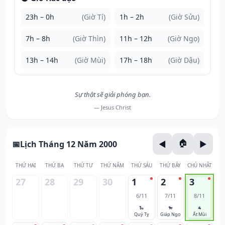
23h – 0h
(Giờ Tí)
1h – 2h
(Giờ Sửu)
7h – 8h
(Giờ Thìn)
11h – 12h
(Giờ Ngọ)
13h – 14h
(Giờ Mùi)
17h – 18h
(Giờ Dậu)
Sự thật sẽ giải phóng bạn.
— Jesus Christ
Lịch Tháng 12 Năm 2000
THỨ HAI
THỨ BA
THỨ TƯ
THỨ NĂM
THỨ SÁU
THỨ BẢY
CHỦ NHẬT
27
28
29
30
1
2
3
6/11
7/11
8/11
🐍
🐎
🐐
Quý Tỵ
Giáp Ngọ
Ất Mùi