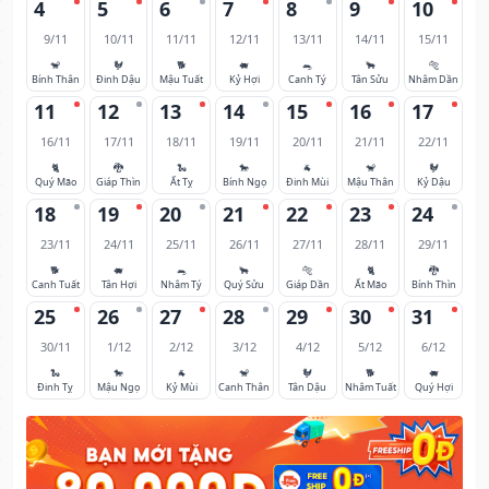
4
5
6
7
8
9
10
9/11
10/11
11/11
12/11
13/11
14/11
15/11
🐒
🐓
🐕
🐖
🐀
🐂
🐅
Bính Thân
Đinh Dậu
Mậu Tuất
Kỷ Hợi
Canh Tý
Tân Sửu
Nhâm Dần
11
12
13
14
15
16
17
16/11
17/11
18/11
19/11
20/11
21/11
22/11
🐈
🐉
🐍
🐎
🐐
🐒
🐓
Quý Mão
Giáp Thìn
Ất Tỵ
Bính Ngọ
Đinh Mùi
Mậu Thân
Kỷ Dậu
18
19
20
21
22
23
24
23/11
24/11
25/11
26/11
27/11
28/11
29/11
🐕
🐖
🐀
🐂
🐅
🐈
🐉
Canh Tuất
Tân Hợi
Nhâm Tý
Quý Sửu
Giáp Dần
Ất Mão
Bính Thìn
25
26
27
28
29
30
31
30/11
1/12
2/12
3/12
4/12
5/12
6/12
🐍
🐎
🐐
🐒
🐓
🐕
🐖
Đinh Tỵ
Mậu Ngọ
Kỷ Mùi
Canh Thân
Tân Dậu
Nhâm Tuất
Quý Hợi