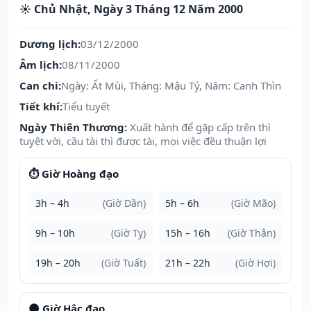
☀️ Chủ Nhật, Ngày 3 Tháng 12 Năm 2000
Dương lịch:
03/12/2000
Âm lịch:
08/11/2000
Can chi:
Ngày: Ất Mùi, Tháng: Mậu Tý, Năm: Canh Thìn
Tiết khí:
Tiểu tuyết
Ngày Thiên Thương:
Xuất hành để gặp cấp trên thì
tuyệt vời, cầu tài thì được tài, mọi việc đều thuận lợi
⏱️ Giờ Hoàng đạo
3h – 4h
(Giờ Dần)
5h – 6h
(Giờ Mão)
9h – 10h
(Giờ Tỵ)
15h – 16h
(Giờ Thân)
19h – 20h
(Giờ Tuất)
21h – 22h
(Giờ Hợi)
🌑 Giờ Hắc đạo