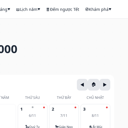
háng
📖
Lịch năm
🧧
Đếm ngược Tết
🧭
Khám phá
▼
▼
▼
000
 NĂM
THỨ SÁU
THỨ BẢY
CHỦ NHẬT
⭐
1
2
3
6/11
7/11
8/11
🐍
🐎
🐐
Quý Tỵ
Giáp Ngọ
Ất Mùi