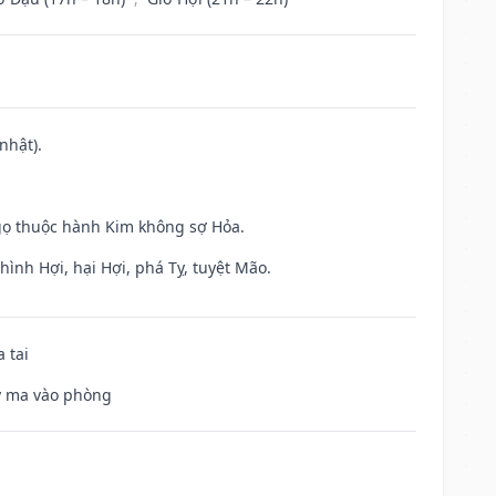
nhật).
gọ thuộc hành Kim không sợ Hỏa.
ình Hợi, hại Hợi, phá Tỵ, tuyệt Mão.
 tai
uỷ ma vào phòng