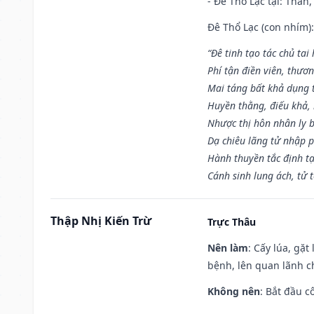
- Đê Thổ Lạc tại: Thân,
Đê Thổ Lạc (con nhím):
“Đê tinh tạo tác chủ tai
Phí tận điền viên, thươ
Mai táng bất khả dụng 
Huyền thằng, điếu khả, 
Nhược thị hôn nhân ly b
Dạ chiêu lãng tử nhập 
Hành thuyền tắc định t
Cánh sinh lung ách, tử 
Thập Nhị Kiến Trừ
Trực Thâu
Nên làm
: Cấy lúa, gặ
bệnh, lên quan lãnh c
Không nên
: Bắt đầu cô