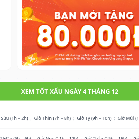
XEM TỐT XẤU NGÀY 4 THÁNG 12
 Sửu (1h – 2h)
;
Giờ Thìn (7h – 8h)
;
Giờ Tỵ (9h – 10h)
;
Giờ Mùi (
ờ Mão (5h – 6h)
;
Giờ Ngọ (11h – 12h)
;
Giờ Thân (15h – 16h)
;
Gi