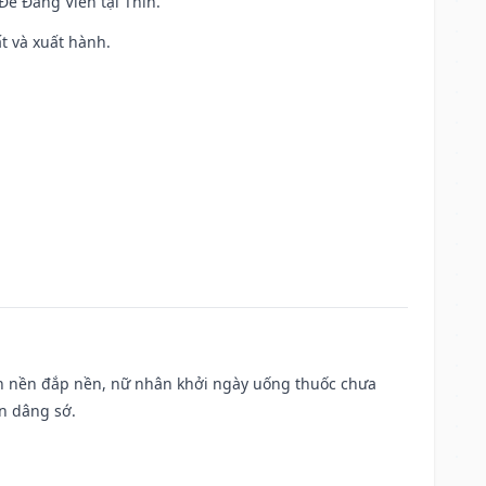
 Đê Đăng Viên tại Thìn.
ất và xuất hành.
, san nền đắp nền, nữ nhân khởi ngày uống thuốc chưa
n dâng sớ.