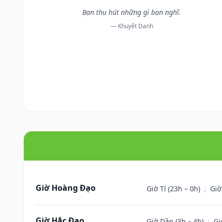
Bạn thu hút những gì bạn nghĩ.
— Khuyết Danh
Giờ Hoàng Đạo
Giờ Tí (23h – 0h)
;
Giờ
Giờ Hắc Đạo
Giờ Dần (3h – 4h)
;
Gi