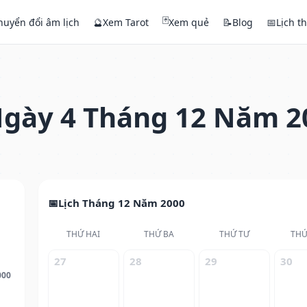
🃏
huyển đổi âm lịch
🔮
Xem Tarot
Xem quẻ
📝
Blog
📅
Lịch t
gày 4 Tháng 12 Năm 2
Lịch Tháng 12 Năm 2000
THỨ HAI
THỨ BA
THỨ TƯ
THỨ
27
28
29
30
000