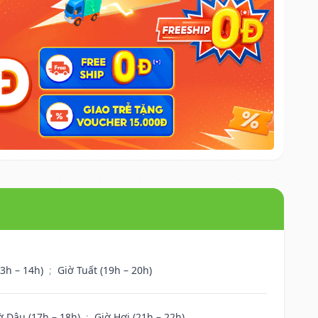
13h – 14h)
;
Giờ Tuất (19h – 20h)
ờ Dậu (17h – 18h)
;
Giờ Hợi (21h – 22h)