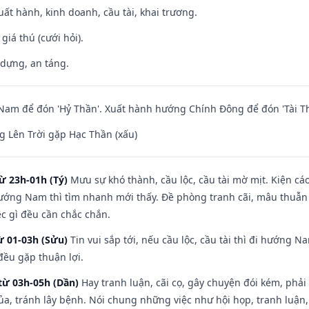
uất hành, kinh doanh, cầu tài, khai trương.
 giá thú (cưới hỏi).
 dựng, an táng.
am để đón 'Hỷ Thần'. Xuất hành hướng Chính Đông để đón 'Tài Th
 Lên Trời gặp Hạc Thần (xấu)
ừ 23h-01h (Tý)
Mưu sự khó thành, cầu lộc, cầu tài mờ mịt. Kiện cáo
hướng Nam thì tìm nhanh mới thấy. Đề phòng tranh cãi, mâu thuẫn
ệc gì đều cần chắc chắn.
ừ 01-03h (Sửu)
Tin vui sắp tới, nếu cầu lộc, cầu tài thì đi hướng 
đều gặp thuận lợi.
từ 03h-05h (Dần)
Hay tranh luận, cãi cọ, gây chuyện đói kém, phải
a, tránh lây bệnh. Nói chung những việc như hội họp, tranh luận,