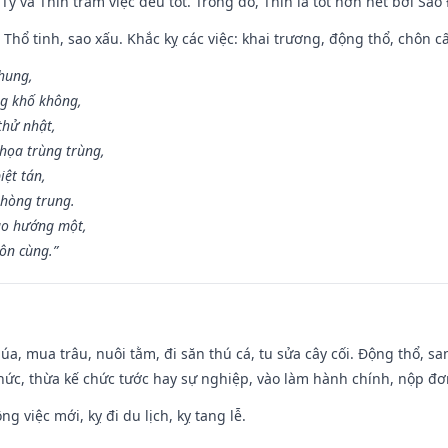
 Tý và Thìn trăm việc đều tốt. Trong đó, Thìn là tốt hơn hết bởi Sao
 Thổ tinh, sao xấu. Khắc kỵ các việc: khai trương, động thổ, chôn c
 hung,
ng khố không,
thử nhật,
họa trùng trùng,
iệt tán,
phòng trung.
ạo hướng một,
tôn cùng.”
t lúa, mua trâu, nuôi tằm, đi săn thú cá, tu sửa cây cối. Động thổ
hức, thừa kế chức tước hay sự nghiệp, vào làm hành chính, nộp đơ
ng việc mới, kỵ đi du lịch, kỵ tang lễ.