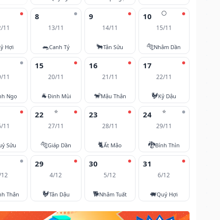
🌕
8
9
10
2/11
13/11
14/11
15/11
🐀
🐂
🐅
ỷ Hợi
Canh Tý
Tân Sửu
Nhâm Dần
15
16
17
9/11
20/11
21/11
22/11
🐐
🐒
🐓
nh Ngọ
Đinh Mùi
Mậu Thân
Kỷ Dậu
⭐
⭐
22
23
24
6/11
27/11
28/11
29/11
🐅
🐈
🐉
uý Sửu
Giáp Dần
Ất Mão
Bính Thìn
29
30
31
/12
4/12
5/12
6/12
🐓
🐕
🐖
nh Thân
Tân Dậu
Nhâm Tuất
Quý Hợi