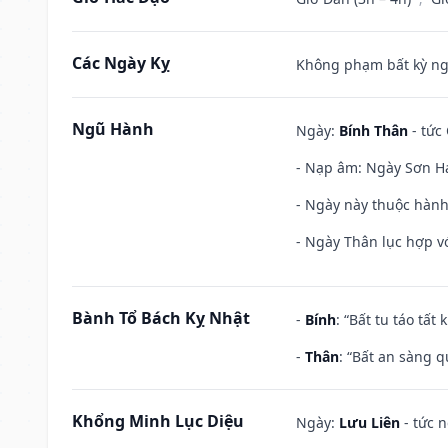
Các Ngày Kỵ
Không phạm bất kỳ ngày
Ngũ Hành
Ngày:
Bính Thân
- tức
- Nạp âm: Ngày Sơn Hạ
- Ngày này thuộc hành
- Ngày Thân lục hợp vớ
Bành Tổ Bách Kỵ Nhật
-
Bính
: “Bất tu táo tấ
-
Thân
: “Bất an sàng 
Khổng Minh Lục Diệu
Ngày:
Lưu Liên
- tức 