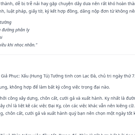
 thành, dễ bị trễ nải hay gặp chuyện dây dưa nên rất khó hoàn th
ính, luật pháp, giấy tờ, ký kết hợp đồng, dâng nộp đơn từ không nên
 tường
a đường phân ly
hi
iều khi nhọc nhằn.”
- Giả Phục: Xấu (Hung Tú) Tướng tinh con Lạc Đà, chủ trị ngày thứ 7
hung, không hợp để làm bất kỳ công việc trọng đại nào.
hởi công xây dựng, chôn cất, cưới gả và xuất hành. Kỵ nhất là đư
y chỉ là liệt kê các việc Đại Kỵ, còn các việc khác vẫn nên kiêng cữ
g, chôn cất, cưới gả và xuất hành quý bạn nên chọn một ngày tốt 