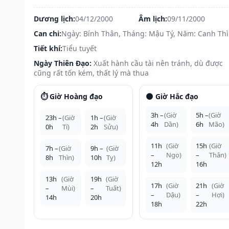
Dương lịch:
04/12/2000
Âm lịch:
09/11/2000
Can chi:
Ngày: Bính Thân, Tháng: Mậu Tý, Năm: Canh Th
Tiết khí:
Tiểu tuyết
Ngày Thiên Đạo:
Xuất hành cầu tài nên tránh, dù được
cũng rất tốn kém, thất lý mà thua
⏱️ Giờ Hoàng đạo
🌑 Giờ Hắc đạo
3h –
(Giờ
5h –
(Giờ
23h –
(Giờ
1h –
(Giờ
4h
Dần)
6h
Mão)
0h
Tí)
2h
Sửu)
11h
(Giờ
15h
(Giờ
7h –
(Giờ
9h –
(Giờ
–
Ngọ)
–
Thân)
8h
Thìn)
10h
Tỵ)
12h
16h
13h
(Giờ
19h
(Giờ
17h
(Giờ
21h
(Giờ
–
Mùi)
–
Tuất)
–
Dậu)
–
Hợi)
14h
20h
18h
22h