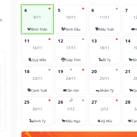
4
5
6
7
9/11
10/11
11/11
1
ìn
🐒
🐓
🐕
🐖
Bính Thân
Đinh Dậu
Mậu Tuất
K
11
12
13
14
16/11
17/11
18/11
1
🐈
🐉
🐍
🐎
Quý Mão
Giáp Thìn
Ất Tỵ
Bí
⭐
18
19
20
21
23/11
24/11
25/11
2
🐕
🐖
🐀
🐂
Canh Tuất
Tân Hợi
Nhâm Tý
Q
🌙
25
26
27
28
30/11
1/12
2/12
3
🐍
🐎
🐐
🐒
Đinh Tỵ
Mậu Ngọ
Kỷ Mùi
Ca