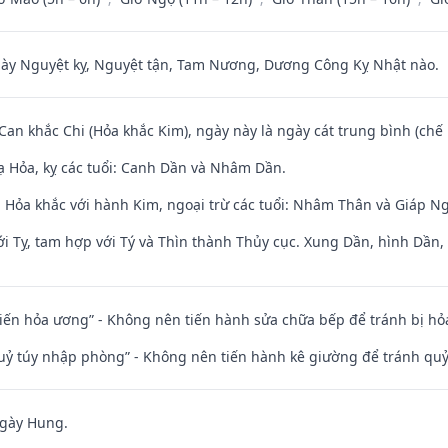
 Nguyệt kỵ, Nguyệt tận, Tam Nương, Dương Công Kỵ Nhật nào.
 Can khắc Chi (Hỏa khắc Kim), ngày này là ngày cát trung bình (chế 
 Hỏa, kỵ các tuổi: Canh Dần và Nhâm Dần.
 Hỏa khắc với hành Kim, ngoại trừ các tuổi: Nhâm Thân và Giáp N
i Tỵ, tam hợp với Tý và Thìn thành Thủy cục. Xung Dần, hình Dần, h
t kiến hỏa ương” - Không nên tiến hành sửa chữa bếp để tránh bị hỏa
quỷ túy nhập phòng” - Không nên tiến hành kê giường để tránh q
ngày Hung.