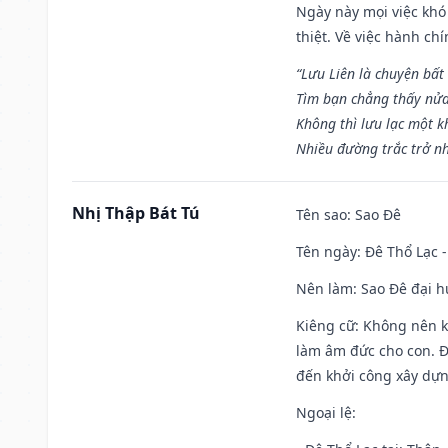
Ngày này mọi việc khó
thiệt. Về việc hành ch
“Lưu Liên là chuyện bất
Tìm bạn chẳng thấy nử
Không thì lưu lạc một k
Nhiều đường trắc trở nh
Nhị Thập Bát Tú
Tên sao
: Sao Đê
Tên ngày
: Đê Thổ Lạc 
Nên làm
: Sao Đê đại 
Kiêng cữ
: Không nên k
làm âm đức cho con. Đâ
đến khởi công xây dựn
Ngoại lệ
: