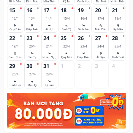
Bính Dần
Đinh Mão
Mậu Thìn
Kỷ Tỵ
Canh Ngọ
Tân Mùi
Nhâm Thân
15
16
17
18
19
20
21
12/4
13/4
14/4
15/4
16/4
17/4
18/4
🐓
🐕
🐖
🐀
🐂
🐅
🐈
Quý Dậu
Giáp Tuất
Ất Hợi
Bính Tý
Đinh Sửu
Mậu Dần
Kỷ Mão
22
23
24
25
26
27
28
19/4
20/4
21/4
22/4
23/4
24/4
25/4
🐉
🐍
🐎
🐐
🐒
🐓
🐕
Canh Thìn
Tân Tỵ
Nhâm Ngọ
Quý Mùi
Giáp Thân
Ất Dậu
Bính Tuất
29
30
31
1
2
3
4
26/4
27/4
28/4
🐖
🐀
🐂
Đinh Hợi
Mậu Tý
Kỷ Sửu