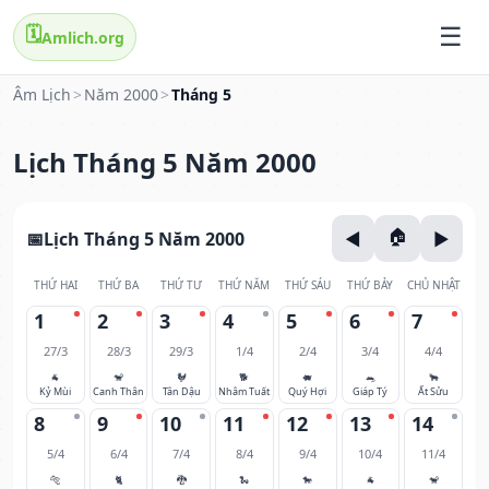
🗓️
Amlich.org
Âm Lịch
>
Năm 2000
>
Tháng 5
Lịch Tháng 5 Năm 2000
Lịch Tháng 5 Năm 2000
THỨ HAI
THỨ BA
THỨ TƯ
THỨ NĂM
THỨ SÁU
THỨ BẢY
CHỦ NHẬT
1
2
3
4
5
6
7
27/3
28/3
29/3
1/4
2/4
3/4
4/4
🐐
🐒
🐓
🐕
🐖
🐀
🐂
Kỷ Mùi
Canh Thân
Tân Dậu
Nhâm Tuất
Quý Hợi
Giáp Tý
Ất Sửu
8
9
10
11
12
13
14
5/4
6/4
7/4
8/4
9/4
10/4
11/4
🐅
🐈
🐉
🐍
🐎
🐐
🐒