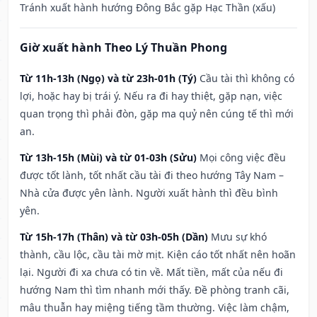
Tránh xuất hành hướng Đông Bắc gặp Hạc Thần (xấu)
Giờ xuất hành Theo Lý Thuần Phong
Từ 11h-13h (Ngọ) và từ 23h-01h (Tý)
Cầu tài thì không có
lợi, hoặc hay bị trái ý. Nếu ra đi hay thiệt, gặp nạn, việc
quan trọng thì phải đòn, gặp ma quỷ nên cúng tế thì mới
an.
Từ 13h-15h (Mùi) và từ 01-03h (Sửu)
Mọi công việc đều
được tốt lành, tốt nhất cầu tài đi theo hướng Tây Nam –
Nhà cửa được yên lành. Người xuất hành thì đều bình
yên.
Từ 15h-17h (Thân) và từ 03h-05h (Dần)
Mưu sự khó
thành, cầu lộc, cầu tài mờ mịt. Kiện cáo tốt nhất nên hoãn
lại. Người đi xa chưa có tin về. Mất tiền, mất của nếu đi
hướng Nam thì tìm nhanh mới thấy. Đề phòng tranh cãi,
mâu thuẫn hay miệng tiếng tầm thường. Việc làm chậm,