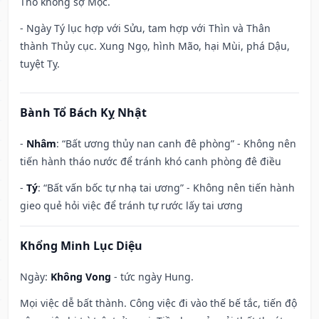
Thổ không sợ Mộc.
- Ngày Tý lục hợp với Sửu, tam hợp với Thìn và Thân
thành Thủy cục. Xung Ngọ, hình Mão, hại Mùi, phá Dậu,
tuyệt Tỵ.
Bành Tổ Bách Kỵ Nhật
-
Nhâm
: “Bất ương thủy nan canh đê phòng” - Không nên
tiến hành tháo nước để tránh khó canh phòng đê điều
-
Tý
: “Bất vấn bốc tự nhạ tai ương” - Không nên tiến hành
gieo quẻ hỏi việc để tránh tự rước lấy tai ương
Khổng Minh Lục Diệu
Ngày:
Không Vong
- tức ngày Hung.
Mọi việc dễ bất thành. Công việc đi vào thế bế tắc, tiến độ