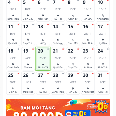
4
5
6
7
8
9
10
9/11
10/11
11/11
12/11
13/11
14/11
15/11
🐒
🐓
🐕
🐖
🐀
🐂
🐅
Bính Thân
Đinh Dậu
Mậu Tuất
Kỷ Hợi
Canh Tý
Tân Sửu
Nhâm Dần
11
12
13
14
15
16
17
16/11
17/11
18/11
19/11
20/11
21/11
22/11
🐈
🐉
🐍
🐎
🐐
🐒
🐓
Quý Mão
Giáp Thìn
Ất Tỵ
Bính Ngọ
Đinh Mùi
Mậu Thân
Kỷ Dậu
18
19
20
21
22
23
24
23/11
24/11
25/11
26/11
27/11
28/11
29/11
🐕
🐖
🐀
🐂
🐅
🐈
🐉
Canh Tuất
Tân Hợi
Nhâm Tý
Quý Sửu
Giáp Dần
Ất Mão
Bính Thìn
25
26
27
28
29
30
31
30/11
1/12
2/12
3/12
4/12
5/12
6/12
🐍
🐎
🐐
🐒
🐓
🐕
🐖
Đinh Tỵ
Mậu Ngọ
Kỷ Mùi
Canh Thân
Tân Dậu
Nhâm Tuất
Quý Hợi