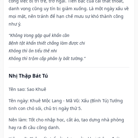
công việc bị trì trệ, trở ngại. Tiền bạc của cải thất thoát,
danh vọng cũng uy tín bị giảm xuống. Là một ngày xấu về
mọi mặt, nên tránh để hạn chế mưu sự khó thành công
như ý.
“Không Vong gặp quẻ khẩn cần
Bệnh tật khẩn thiết chẳng làm được chi
Không thì ôn tiểu thê nhi
Không thì trộm cắp phân ly bất tường.”
Nhị Thập Bát Tú
Tên sao
: Sao Khuê
Tên ngày
: Khuê Mộc Lang - Mã Vũ: Xấu (Bình Tú) Tướng
tinh con chó sói, chủ trị ngày thứ 5.
Nên làm
: Tốt cho nhập học, cắt áo, tạo dựng nhà phòng
hay ra đi cầu công danh.