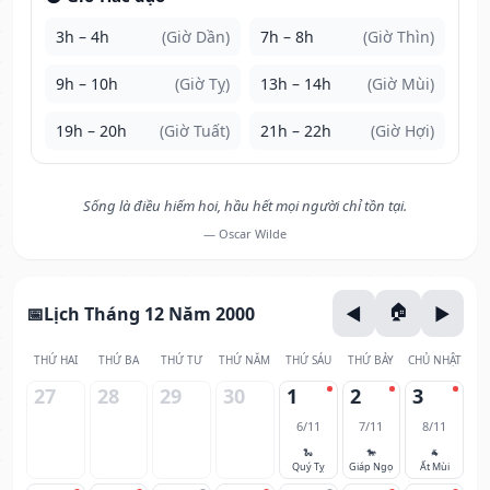
3h – 4h
(Giờ Dần)
7h – 8h
(Giờ Thìn)
9h – 10h
(Giờ Tỵ)
13h – 14h
(Giờ Mùi)
19h – 20h
(Giờ Tuất)
21h – 22h
(Giờ Hợi)
Sống là điều hiếm hoi, hầu hết mọi người chỉ tồn tại.
— Oscar Wilde
Lịch Tháng 12 Năm 2000
THỨ HAI
THỨ BA
THỨ TƯ
THỨ NĂM
THỨ SÁU
THỨ BẢY
CHỦ NHẬT
27
28
29
30
1
2
3
6/11
7/11
8/11
🐍
🐎
🐐
Quý Tỵ
Giáp Ngọ
Ất Mùi