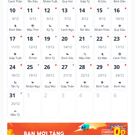
Canh Thân
Tân Dậu
Nhâm Tuất
Quý Hợi
Giáp Tý
Ất Sửu
Bính Dần
10
11
12
13
14
15
16
4/12
5/12
6/12
7/12
8/12
9/12
10/12
🐈
🐉
🐍
🐎
🐐
🐒
🐓
Đinh Mão
Mậu Thìn
Kỷ Tỵ
Canh Ngọ
Tân Mùi
Nhâm Thân
Quý Dậu
17
18
19
20
21
22
23
11/12
12/12
13/12
14/12
15/12
16/12
17/12
🐕
🐖
🐀
🐂
🐅
🐈
🐉
Giáp Tuất
Ất Hợi
Bính Tý
Đinh Sửu
Mậu Dần
Kỷ Mão
Canh Thìn
24
25
26
27
28
29
30
18/12
19/12
20/12
21/12
22/12
23/12
24/12
🐍
🐎
🐐
🐒
🐓
🐕
🐖
Tân Tỵ
Nhâm Ngọ
Quý Mùi
Giáp Thân
Ất Dậu
Bính Tuất
Đinh Hợi
31
1
2
3
4
5
6
25/12
🐀
Mậu Tý