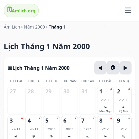
🗓️
Amlich.org
Âm Lịch
>
Năm 2000
>
Tháng 1
Lịch Tháng 1 Năm 2000
Lịch Tháng 1 Năm 2000
THỨ HAI
THỨ BA
THỨ TƯ
THỨ NĂM
THỨ SÁU
THỨ BẢY
CHỦ NHẬT
27
28
29
30
31
1
2
25/11
26/11
🐎
🐐
Mậu Ngọ
Kỷ Mùi
3
4
5
6
7
8
9
27/11
28/11
29/11
30/11
1/12
2/12
3/12
🐒
🐓
🐕
🐖
🐀
🐂
🐅