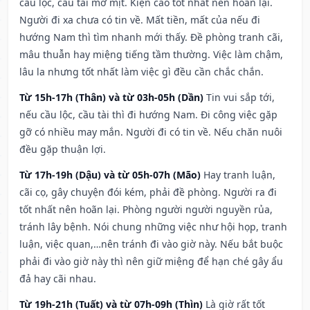
cầu lộc, cầu tài mờ mịt. Kiện cáo tốt nhất nên hoãn lại.
Người đi xa chưa có tin về. Mất tiền, mất của nếu đi
hướng Nam thì tìm nhanh mới thấy. Đề phòng tranh cãi,
mâu thuẫn hay miệng tiếng tầm thường. Việc làm chậm,
lâu la nhưng tốt nhất làm việc gì đều cần chắc chắn.
Từ 15h-17h (Thân) và từ 03h-05h (Dần)
Tin vui sắp tới,
nếu cầu lộc, cầu tài thì đi hướng Nam. Đi công việc gặp
gỡ có nhiều may mắn. Người đi có tin về. Nếu chăn nuôi
đều gặp thuận lợi.
Từ 17h-19h (Dậu) và từ 05h-07h (Mão)
Hay tranh luận,
cãi cọ, gây chuyện đói kém, phải đề phòng. Người ra đi
tốt nhất nên hoãn lại. Phòng người người nguyền rủa,
tránh lây bệnh. Nói chung những việc như hội họp, tranh
luận, việc quan,…nên tránh đi vào giờ này. Nếu bắt buộc
phải đi vào giờ này thì nên giữ miệng để hạn ché gây ẩu
đả hay cãi nhau.
Từ 19h-21h (Tuất) và từ 07h-09h (Thìn)
Là giờ rất tốt