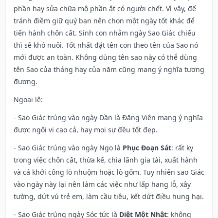
phần hay sửa chữa mộ phần ắt có người chết. Vì vậy, để
tránh điềm giữ quý bạn nên chọn một ngày tốt khác để
tiến hành chôn cất. Sinh con nhằm ngày Sao Giác chiếu
thì sẽ khó nuôi. Tốt nhất đặt tên con theo tên của Sao nó
mới được an toàn. Không dùng tên sao này có thể dùng
tên Sao của tháng hay của năm cũng mang ý nghĩa tương
đương.
Ngoại lệ
:
- Sao Giác trúng vào ngày Dần là Đăng Viên mang ý nghĩa
được ngôi vị cao cả, hay mọi sự đều tốt đẹp.
- Sao Giác trúng vào ngày Ngọ là
Phục Đoạn Sát
: rất kỵ
trong việc chôn cất, thừa kế, chia lãnh gia tài, xuất hành
và cả khởi công lò nhuộm hoặc lò gốm. Tuy nhiên sao Giác
vào ngày này lại nên làm các việc như lấp hang lỗ, xây
tường, dứt vú trẻ em, làm cầu tiêu, kết dứt điều hung hại.
- Sao Giác trúng ngày Sóc tức là
Diệt Một Nhật
: không