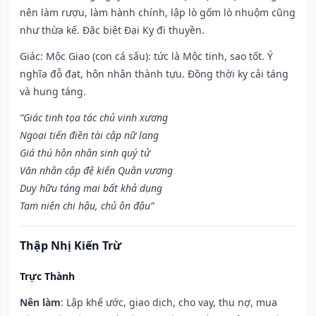
nên làm rượu, làm hành chính, lập lò gốm lò nhuộm cũng
như thừa kế. Đặc biệt Đại Kỵ đi thuyền.
Giác: Mộc Giao (con cá sấu): tức là Mộc tinh, sao tốt. Ý
nghĩa đỗ đạt, hôn nhân thành tựu. Đồng thời kỵ cải táng
và hung táng.
“Giác tinh tọa tác chủ vinh xương
Ngoại tiến điền tài cập nữ lang
Giá thú hôn nhân sinh quý tử
Văn nhân cập đệ kiến Quân vương
Duy hữu táng mai bất khả dụng
Tam niên chi hậu, chủ ôn đậu”
Thập Nhị Kiến Trừ
Trực Thành
Nên làm
: Lập khế ước, giao dịch, cho vay, thu nợ, mua