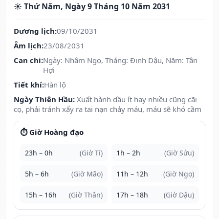
☀️ Thứ Năm, Ngày 9 Tháng 10 Năm 2031
Dương lịch:
09/10/2031
Âm lịch:
23/08/2031
Can chi:
Ngày: Nhâm Ngọ, Tháng: Đinh Dậu, Năm: Tân
Hợi
Tiết khí:
Hàn lộ
Ngày Thiên Hầu:
Xuất hành dầu ít hay nhiều cũng cãi
cọ, phải tránh xẩy ra tai nạn chảy máu, máu sẽ khó cầm
⏱️ Giờ Hoàng đạo
23h – 0h
(Giờ Tí)
1h – 2h
(Giờ Sửu)
5h – 6h
(Giờ Mão)
11h – 12h
(Giờ Ngọ)
15h – 16h
(Giờ Thân)
17h – 18h
(Giờ Dậu)