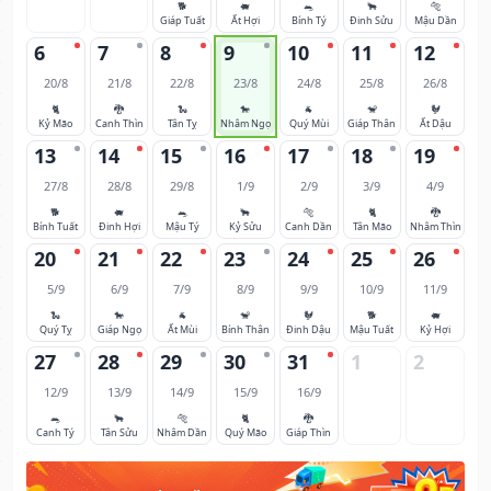
🐕
🐖
🐀
🐂
🐅
Giáp Tuất
Ất Hợi
Bính Tý
Đinh Sửu
Mậu Dần
6
7
8
9
10
11
12
20/8
21/8
22/8
23/8
24/8
25/8
26/8
🐈
🐉
🐍
🐎
🐐
🐒
🐓
Kỷ Mão
Canh Thìn
Tân Tỵ
Nhâm Ngọ
Quý Mùi
Giáp Thân
Ất Dậu
13
14
15
16
17
18
19
27/8
28/8
29/8
1/9
2/9
3/9
4/9
🐕
🐖
🐀
🐂
🐅
🐈
🐉
Bính Tuất
Đinh Hợi
Mậu Tý
Kỷ Sửu
Canh Dần
Tân Mão
Nhâm Thìn
20
21
22
23
24
25
26
5/9
6/9
7/9
8/9
9/9
10/9
11/9
🐍
🐎
🐐
🐒
🐓
🐕
🐖
Quý Tỵ
Giáp Ngọ
Ất Mùi
Bính Thân
Đinh Dậu
Mậu Tuất
Kỷ Hợi
27
28
29
30
31
1
2
12/9
13/9
14/9
15/9
16/9
🐀
🐂
🐅
🐈
🐉
Canh Tý
Tân Sửu
Nhâm Dần
Quý Mão
Giáp Thìn