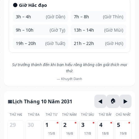
🌑 Giờ Hắc đạo
3h – 4h
(Giờ Dần)
7h – 8h
(Giờ Thìn)
9h – 10h
(Giờ Tỵ)
13h – 14h
(Giờ Mùi)
19h – 20h
(Giờ Tuất)
21h – 22h
(Giờ Hợi)
Sự trưởng thành đến khi bạn hiểu rằng không cần giải thích mọi
thứ.
— Khuyết Danh
Lịch Tháng 10 Năm 2031
THỨ HAI
THỨ BA
THỨ TƯ
THỨ NĂM
THỨ SÁU
THỨ BẢY
CHỦ NHẬT
29
30
1
2
3
4
5
15/8
16/8
17/8
18/8
19/8