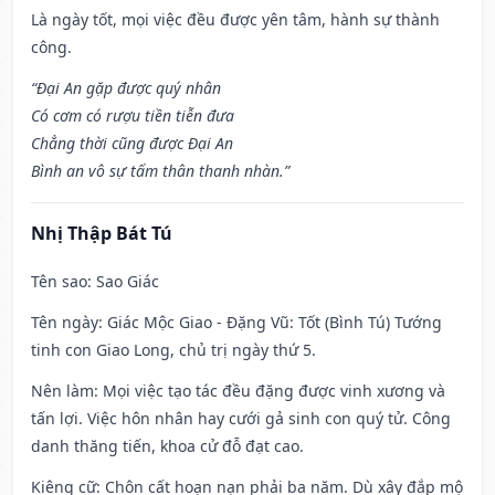
Là ngày tốt, mọi việc đều được yên tâm, hành sự thành
công.
“Đại An gặp được quý nhân
Có cơm có rượu tiền tiễn đưa
Chẳng thời cũng được Đại An
Bình an vô sự tấm thân thanh nhàn.”
Nhị Thập Bát Tú
Tên sao
: Sao Giác
Tên ngày
: Giác Mộc Giao - Đặng Vũ: Tốt (Bình Tú) Tướng
tinh con Giao Long, chủ trị ngày thứ 5.
Nên làm
: Mọi việc tạo tác đều đặng được vinh xương và
tấn lợi. Việc hôn nhân hay cưới gả sinh con quý tử. Công
danh thăng tiến, khoa cử đỗ đạt cao.
Kiêng cữ
: Chôn cất hoạn nạn phải ba năm. Dù xây đắp mộ