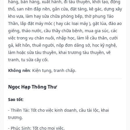
hàng, bán hàng, xuất hành, đi tàu thuyền, khởi tạo, động
thổ, san nền đắp nền, gắn cửa, đặt táng, kê gác, dựng xây
kho vựa, làm hay sửa chữa phòng bếp, thờ phụng Táo
Thần, lắp đặt máy móc ( hay các loại máy ), gặt lúa, đào ao
giếng, tháo nước, cầu thầy chữa bệnh, mua gia súc, các
việc trong vụ chăn nuôi, nhập học, làm lễ cầu thân, cưới
gả, kết hôn, thuê người, nộp đơn dâng sớ, học kỹ nghệ,
làm hoặc sửa tàu thuyền, khai trương tàu thuyền, vẽ
tranh, tu sửa cây cối.
Không nên
: Kiện tụng, tranh chấp.
Ngọc Hạp Thông Thư
Sao tốt
:
- Thiên Tài: Tốt cho việc kinh doanh, cầu tài lộc, khai
trương.
- Phúc Sinh: Tốt cho mọi việc.