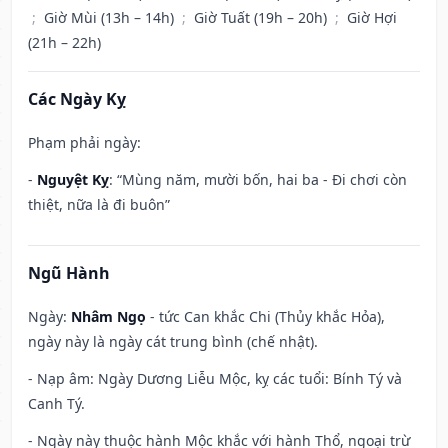
;
Giờ Mùi (13h – 14h)
;
Giờ Tuất (19h – 20h)
;
Giờ Hợi
(21h – 22h)
Các Ngày Kỵ
Phạm phải ngày:
-
Nguyệt Kỵ
: “Mùng năm, mười bốn, hai ba - Đi chơi còn
thiệt, nữa là đi buôn”
Ngũ Hành
Ngày:
Nhâm Ngọ
- tức Can khắc Chi (Thủy khắc Hỏa),
ngày này là ngày cát trung bình (chế nhật).
- Nạp âm: Ngày Dương Liễu Mộc, kỵ các tuổi: Bính Tý và
Canh Tý.
- Ngày này thuộc hành Mộc khắc với hành Thổ, ngoại trừ