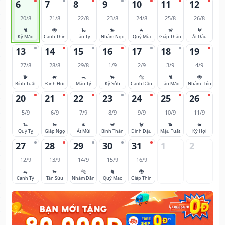
6
7
8
9
10
11
12
20/8
21/8
22/8
23/8
24/8
25/8
26/8
🐈
🐉
🐍
🐎
🐐
🐒
🐓
Kỷ Mão
Canh Thìn
Tân Tỵ
Nhâm Ngọ
Quý Mùi
Giáp Thân
Ất Dậu
13
14
15
16
17
18
19
27/8
28/8
29/8
1/9
2/9
3/9
4/9
🐕
🐖
🐀
🐂
🐅
🐈
🐉
Bính Tuất
Đinh Hợi
Mậu Tý
Kỷ Sửu
Canh Dần
Tân Mão
Nhâm Thìn
20
21
22
23
24
25
26
5/9
6/9
7/9
8/9
9/9
10/9
11/9
🐍
🐎
🐐
🐒
🐓
🐕
🐖
Quý Tỵ
Giáp Ngọ
Ất Mùi
Bính Thân
Đinh Dậu
Mậu Tuất
Kỷ Hợi
27
28
29
30
31
1
2
12/9
13/9
14/9
15/9
16/9
🐀
🐂
🐅
🐈
🐉
Canh Tý
Tân Sửu
Nhâm Dần
Quý Mão
Giáp Thìn