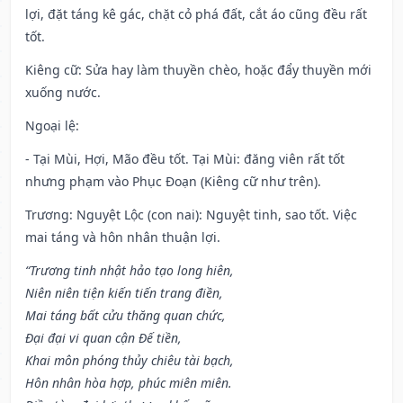
lợi, đặt táng kê gác, chặt cỏ phá đất, cắt áo cũng đều rất
tốt.
Kiêng cữ
: Sửa hay làm thuyền chèo, hoặc đẩy thuyền mới
xuống nước.
Ngoại lệ
:
- Tại Mùi, Hợi, Mão đều tốt. Tại Mùi: đăng viên rất tốt
nhưng phạm vào Phục Đoạn (Kiêng cữ như trên).
Trương: Nguyệt Lộc (con nai): Nguyệt tinh, sao tốt. Việc
mai táng và hôn nhân thuận lợi.
“Trương tinh nhật hảo tạo long hiên,
Niên niên tiện kiến tiến trang điền,
Mai táng bất cửu thăng quan chức,
Đại đại vi quan cận Đế tiền,
Khai môn phóng thủy chiêu tài bạch,
Hôn nhân hòa hợp, phúc miên miên.