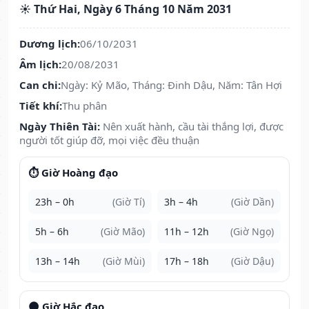
☀️ Thứ Hai, Ngày 6 Tháng 10 Năm 2031
Dương lịch:
06/10/2031
Âm lịch:
20/08/2031
Can chi:
Ngày: Kỷ Mão, Tháng: Đinh Dậu, Năm: Tân Hợi
Tiết khí:
Thu phân
Ngày Thiên Tài:
Nên xuất hành, cầu tài thắng lợi, được
người tốt giúp đỡ, mọi việc đều thuận
⏱️ Giờ Hoàng đạo
23h – 0h
(Giờ Tí)
3h – 4h
(Giờ Dần)
5h – 6h
(Giờ Mão)
11h – 12h
(Giờ Ngọ)
13h – 14h
(Giờ Mùi)
17h – 18h
(Giờ Dậu)
🌑 Giờ Hắc đạo