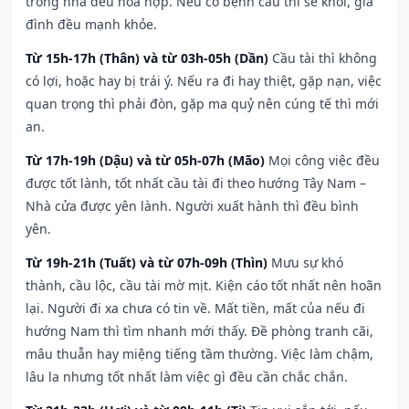
trong nhà đều hòa hợp. Nếu có bệnh cầu thì sẽ khỏi, gia
đình đều mạnh khỏe.
Từ 15h-17h (Thân) và từ 03h-05h (Dần)
Cầu tài thì không
có lợi, hoặc hay bị trái ý. Nếu ra đi hay thiệt, gặp nạn, việc
quan trọng thì phải đòn, gặp ma quỷ nên cúng tế thì mới
an.
Từ 17h-19h (Dậu) và từ 05h-07h (Mão)
Mọi công việc đều
được tốt lành, tốt nhất cầu tài đi theo hướng Tây Nam –
Nhà cửa được yên lành. Người xuất hành thì đều bình
yên.
Từ 19h-21h (Tuất) và từ 07h-09h (Thìn)
Mưu sự khó
thành, cầu lộc, cầu tài mờ mịt. Kiện cáo tốt nhất nên hoãn
lại. Người đi xa chưa có tin về. Mất tiền, mất của nếu đi
hướng Nam thì tìm nhanh mới thấy. Đề phòng tranh cãi,
mâu thuẫn hay miệng tiếng tầm thường. Việc làm chậm,
lâu la nhưng tốt nhất làm việc gì đều cần chắc chắn.