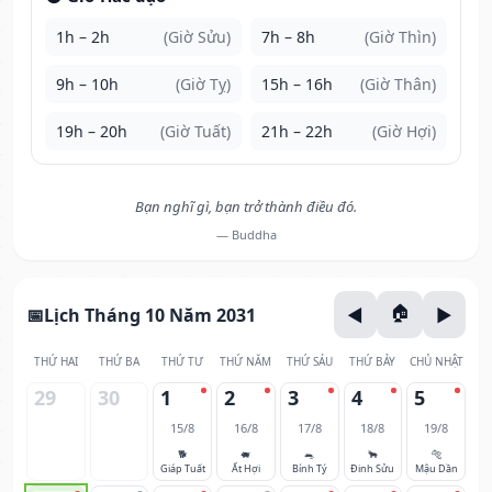
1h – 2h
(Giờ Sửu)
7h – 8h
(Giờ Thìn)
9h – 10h
(Giờ Tỵ)
15h – 16h
(Giờ Thân)
19h – 20h
(Giờ Tuất)
21h – 22h
(Giờ Hợi)
Bạn nghĩ gì, bạn trở thành điều đó.
— Buddha
Lịch Tháng 10 Năm 2031
THỨ HAI
THỨ BA
THỨ TƯ
THỨ NĂM
THỨ SÁU
THỨ BẢY
CHỦ NHẬT
29
30
1
2
3
4
5
15/8
16/8
17/8
18/8
19/8
🐕
🐖
🐀
🐂
🐅
Giáp Tuất
Ất Hợi
Bính Tý
Đinh Sửu
Mậu Dần