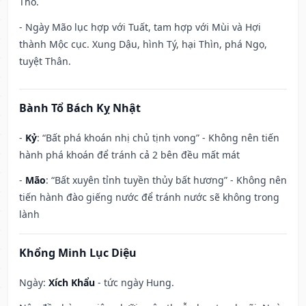
Thổ.
- Ngày Mão lục hợp với Tuất, tam hợp với Mùi và Hợi
thành Mộc cục. Xung Dậu, hình Tý, hại Thìn, phá Ngọ,
tuyệt Thân.
Bành Tổ Bách Kỵ Nhật
-
Kỷ
: “Bất phá khoán nhị chủ tịnh vong” - Không nên tiến
hành phá khoán để tránh cả 2 bên đều mất mát
-
Mão
: “Bất xuyên tỉnh tuyền thủy bất hương” - Không nên
tiến hành đào giếng nước để tránh nước sẽ không trong
lành
Khổng Minh Lục Diệu
Ngày:
Xích Khẩu
- tức ngày Hung.