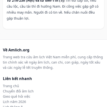
Từ 21h-23h (Hợi) và từ 09h-11h (Tị)
Tin vui sắp tới, nếu
cầu lộc, cầu tài thì đi hướng Nam. Đi công việc gặp gỡ có
nhiều may mắn. Người đi có tin về. Nếu chăn nuôi đều
gặp thuận lợi.
Về Amlich.org
Trang web tra cứu âm lịch Việt Nam miễn phí, cung cấp thông
tin chính xác về ngày âm lịch, can chi, con giáp, ngày tốt xấu
và các ngày lễ tết truyền thống.
Liên kết nhanh
Trang chủ
Chuyển đổi âm lịch
Gieo quẻ hỏi việc
Lịch năm 2026
Lịch tháng 8