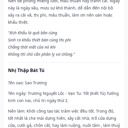
Nên đề phòng miệng lưỡi, mâu thuẫn hay tranh cãi. Ngày
này là ngày xấu, mưu sự khó thành, dễ dẫn đến nội bộ
xảy ra cãi vã, thị phi, mâu thuẫn, làm ơn nên oán hoặc
khẩu thiệt.
“Xích Khẩu là quả bần cùng
Sinh ra khẩu thiệt bàn cùng thị phi
Chẳng thời mất của nó khi
Không thì chó cắn phân ly vợ chồng.”
Nhị Thập Bát Tú
Tên sao
: Sao Trương
Tên ngày
: Trương Nguyệt Lộc - Vạn Tu: Tốt (Kiết Tú) Tướng
tinh con nai, chủ trị ngày thứ 2.
Nên làm
: Khởi công tạo tác trăm việc đều tốt. Trong đó,
tốt nhất là che mái dựng hiên, xây cất nhà, trổ cửa dựng
cửa, cưới gả, chôn cất, hay làm ruộng, nuôi tằm , làm thuỷ