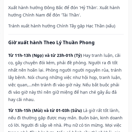
Xuất hành hướng Đông Bắc để đón 'Hỷ Thần'. Xuất hành
hướng Chính Nam để đón 'Tài Thần'.
Tránh xuất hành hướng Chính Tây gặp Hạc Thần (xấu)
Giờ xuất hành Theo Lý Thuần Phong
Từ 11h-13h (Ngọ) và từ 23h-01h (Tý)
Hay tranh luận, cãi
cọ, gây chuyện đói kém, phải đề phòng. Người ra đi tốt
nhất nên hoãn lại. Phòng người người nguyền rủa, tránh
lây bệnh. Nói chung những việc như hội họp, tranh luận,
việc quan,…nên tránh đi vào giờ này. Nếu bắt buộc phải
đi vào giờ này thì nên giữ miệng để hạn ché gây ẩu đả
hay cãi nhau.
Từ 13h-15h (Mùi) và từ 01-03h (Sửu)
Là giờ rất tốt lành,
nếu đi thường gặp được may mắn. Buôn bán, kinh doanh
có lời. Người đi sắp về nhà. Phụ nữ có tin mừng. Mọi việc