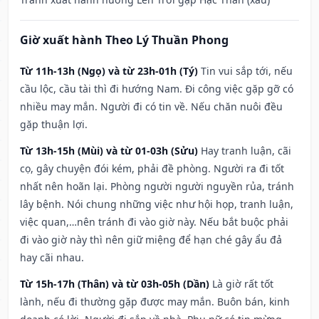
Giờ xuất hành Theo Lý Thuần Phong
Từ 11h-13h (Ngọ) và từ 23h-01h (Tý)
Tin vui sắp tới, nếu
cầu lộc, cầu tài thì đi hướng Nam. Đi công việc gặp gỡ có
nhiều may mắn. Người đi có tin về. Nếu chăn nuôi đều
gặp thuận lợi.
Từ 13h-15h (Mùi) và từ 01-03h (Sửu)
Hay tranh luận, cãi
cọ, gây chuyện đói kém, phải đề phòng. Người ra đi tốt
nhất nên hoãn lại. Phòng người người nguyền rủa, tránh
lây bệnh. Nói chung những việc như hội họp, tranh luận,
việc quan,…nên tránh đi vào giờ này. Nếu bắt buộc phải
đi vào giờ này thì nên giữ miệng để hạn ché gây ẩu đả
hay cãi nhau.
Từ 15h-17h (Thân) và từ 03h-05h (Dần)
Là giờ rất tốt
lành, nếu đi thường gặp được may mắn. Buôn bán, kinh