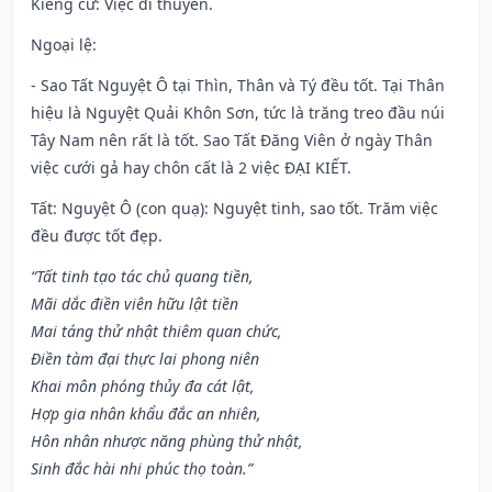
Kiêng cữ
: Việc đi thuyền.
Ngoại lệ
:
- Sao Tất Nguyệt Ô tại Thìn, Thân và Tý đều tốt. Tại Thân
hiệu là Nguyệt Quải Khôn Sơn, tức là trăng treo đầu núi
Tây Nam nên rất là tốt. Sao Tất Đăng Viên ở ngày Thân
việc cưới gả hay chôn cất là 2 việc ĐẠI KIẾT.
Tất: Nguyệt Ô (con quạ): Nguyệt tinh, sao tốt. Trăm việc
đều được tốt đẹp.
“Tất tinh tạo tác chủ quang tiền,
Mãi dắc điền viên hữu lật tiền
Mai táng thử nhật thiêm quan chức,
Điền tàm đại thực lai phong niên
Khai môn phóng thủy đa cát lật,
Hợp gia nhân khẩu đắc an nhiên,
Hôn nhân nhược năng phùng thử nhật,
Sinh đắc hài nhi phúc thọ toàn.”