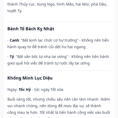
thành Thủy cục. Xung Ngọ, hình Mão, hại Mùi, phá Dậu,
tuyệt Tỵ.
Bành Tổ Bách Kỵ Nhật
-
Canh
: “Bất kinh lạc chức cơ hư trướng” - Không nên tiến
hành quay tơ để tránh cũi dệt hư hại ngang
-
Tý
: “Bất vấn bốc tự nhạ tai ương” - Không nên tiến hành
gieo quẻ hỏi việc để tránh tự rước lấy tai ương
Khổng Minh Lục Diệu
Ngày:
Tốc Hỷ
- tức ngày Tốt vừa.
Buổi sáng tốt, nhưng chiều xấu nên cần làm nhanh. Niềm
vui nhanh chóng, nên dùng để mưu đại sự, sẽ thành
công mau lẹ hơn. Tốt nhất là tiến hành công việc vào buổi