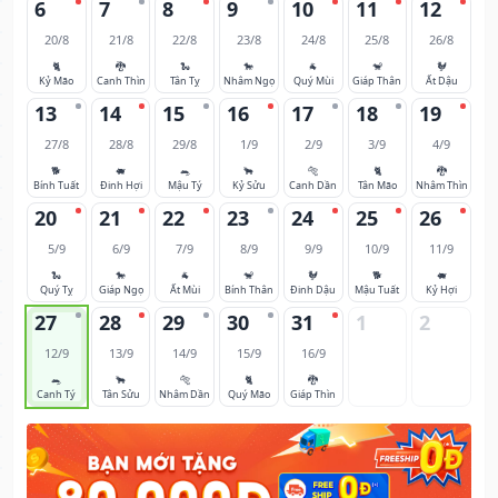
6
7
8
9
10
11
12
20/8
21/8
22/8
23/8
24/8
25/8
26/8
🐈
🐉
🐍
🐎
🐐
🐒
🐓
Kỷ Mão
Canh Thìn
Tân Tỵ
Nhâm Ngọ
Quý Mùi
Giáp Thân
Ất Dậu
13
14
15
16
17
18
19
27/8
28/8
29/8
1/9
2/9
3/9
4/9
🐕
🐖
🐀
🐂
🐅
🐈
🐉
Bính Tuất
Đinh Hợi
Mậu Tý
Kỷ Sửu
Canh Dần
Tân Mão
Nhâm Thìn
20
21
22
23
24
25
26
5/9
6/9
7/9
8/9
9/9
10/9
11/9
🐍
🐎
🐐
🐒
🐓
🐕
🐖
Quý Tỵ
Giáp Ngọ
Ất Mùi
Bính Thân
Đinh Dậu
Mậu Tuất
Kỷ Hợi
27
28
29
30
31
1
2
12/9
13/9
14/9
15/9
16/9
🐀
🐂
🐅
🐈
🐉
Canh Tý
Tân Sửu
Nhâm Dần
Quý Mão
Giáp Thìn