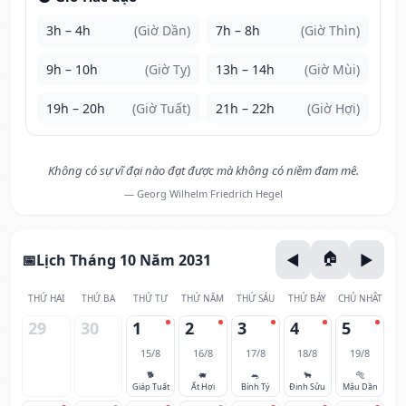
3h – 4h
(Giờ Dần)
7h – 8h
(Giờ Thìn)
9h – 10h
(Giờ Tỵ)
13h – 14h
(Giờ Mùi)
19h – 20h
(Giờ Tuất)
21h – 22h
(Giờ Hợi)
Không có sự vĩ đại nào đạt được mà không có niềm đam mê.
— Georg Wilhelm Friedrich Hegel
Lịch Tháng 10 Năm 2031
THỨ HAI
THỨ BA
THỨ TƯ
THỨ NĂM
THỨ SÁU
THỨ BẢY
CHỦ NHẬT
29
30
1
2
3
4
5
15/8
16/8
17/8
18/8
19/8
🐕
🐖
🐀
🐂
🐅
Giáp Tuất
Ất Hợi
Bính Tý
Đinh Sửu
Mậu Dần