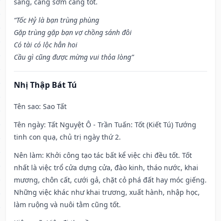
sáng, càng sớm càng tốt.
“Tốc Hỷ là bạn trùng phùng
Gặp trùng gặp bạn vợ chồng sánh đôi
Có tài có lộc hẳn hoi
Cầu gì cũng được mừng vui thỏa lòng”
Nhị Thập Bát Tú
Tên sao
: Sao Tất
Tên ngày
: Tất Nguyệt Ô - Trần Tuấn: Tốt (Kiết Tú) Tướng
tinh con quạ, chủ trị ngày thứ 2.
Nên làm
: Khởi công tạo tác bất kể việc chi đều tốt. Tốt
nhất là việc trổ cửa dựng cửa, đào kinh, tháo nước, khai
mương, chôn cất, cưới gả, chặt cỏ phá đất hay móc giếng.
Những việc khác như khai trương, xuất hành, nhập học,
làm ruộng và nuôi tằm cũng tốt.