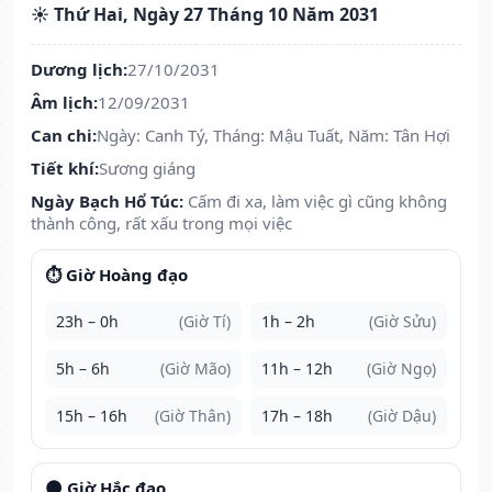
☀️ Thứ Hai, Ngày 27 Tháng 10 Năm 2031
Dương lịch:
27/10/2031
Âm lịch:
12/09/2031
Can chi:
Ngày: Canh Tý, Tháng: Mậu Tuất, Năm: Tân Hợi
Tiết khí:
Sương giáng
Ngày Bạch Hổ Túc:
Cấm đi xa, làm việc gì cũng không
thành công, rất xấu trong mọi việc
⏱️ Giờ Hoàng đạo
23h – 0h
(Giờ Tí)
1h – 2h
(Giờ Sửu)
5h – 6h
(Giờ Mão)
11h – 12h
(Giờ Ngọ)
15h – 16h
(Giờ Thân)
17h – 18h
(Giờ Dậu)
🌑 Giờ Hắc đạo