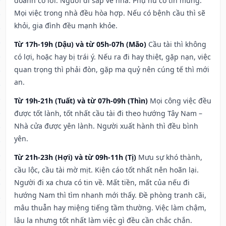
doanh có lời. Người đi sắp về nhà. Phụ nữ có tin mừng.
Mọi việc trong nhà đều hòa hợp. Nếu có bệnh cầu thì sẽ
khỏi, gia đình đều mạnh khỏe.
Từ 17h-19h (Dậu) và từ 05h-07h (Mão)
Cầu tài thì không
có lợi, hoặc hay bị trái ý. Nếu ra đi hay thiệt, gặp nạn, việc
quan trọng thì phải đòn, gặp ma quỷ nên cúng tế thì mới
an.
Từ 19h-21h (Tuất) và từ 07h-09h (Thìn)
Mọi công việc đều
được tốt lành, tốt nhất cầu tài đi theo hướng Tây Nam –
Nhà cửa được yên lành. Người xuất hành thì đều bình
yên.
Từ 21h-23h (Hợi) và từ 09h-11h (Tị)
Mưu sự khó thành,
cầu lộc, cầu tài mờ mịt. Kiện cáo tốt nhất nên hoãn lại.
Người đi xa chưa có tin về. Mất tiền, mất của nếu đi
hướng Nam thì tìm nhanh mới thấy. Đề phòng tranh cãi,
mâu thuẫn hay miệng tiếng tầm thường. Việc làm chậm,
lâu la nhưng tốt nhất làm việc gì đều cần chắc chắn.