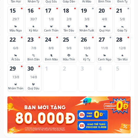
Tân Hợi
Nhâm Tý
Quý Sửu
Giáp Dần
Ất Mão
Bính Thìn
Đinh Tỵ
15
16
17
18
19
20
21
29/7
30/7
1/8
2/8
3/8
4/8
5/8
🐎
🐐
🐒
🐓
🐕
🐖
🐀
Mậu Ngọ
Kỷ Mùi
Canh Thân
Tân Dậu
Nhâm Tuất
Quý Hợi
Giáp Tý
22
23
24
25
26
27
28
6/8
7/8
8/8
9/8
10/8
11/8
12/8
🐂
🐅
🐈
🐉
🐍
🐎
🐐
Ất Sửu
Bính Dần
Đinh Mão
Mậu Thìn
Kỷ Tỵ
Canh Ngọ
Tân Mùi
29
30
1
2
3
4
5
13/8
14/8
🐒
🐓
Nhâm Thân
Quý Dậu