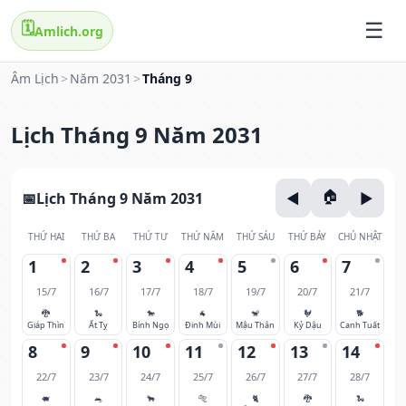
🗓️
Amlich.org
Âm Lịch
>
Năm 2031
>
Tháng 9
Lịch Tháng 9 Năm 2031
Lịch Tháng 9 Năm 2031
THỨ HAI
THỨ BA
THỨ TƯ
THỨ NĂM
THỨ SÁU
THỨ BẢY
CHỦ NHẬT
1
2
3
4
5
6
7
15/7
16/7
17/7
18/7
19/7
20/7
21/7
🐉
🐍
🐎
🐐
🐒
🐓
🐕
Giáp Thìn
Ất Tỵ
Bính Ngọ
Đinh Mùi
Mậu Thân
Kỷ Dậu
Canh Tuất
8
9
10
11
12
13
14
22/7
23/7
24/7
25/7
26/7
27/7
28/7
🐖
🐀
🐂
🐅
🐈
🐉
🐍