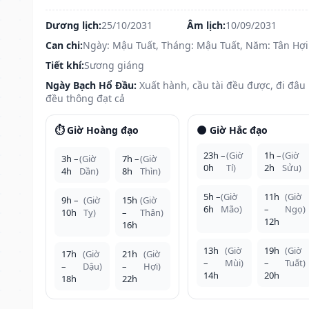
Dương lịch:
25/10/2031
Âm lịch:
10/09/2031
Can chi:
Ngày: Mậu Tuất, Tháng: Mậu Tuất, Năm: Tân Hợi
Tiết khí:
Sương giáng
Ngày Bạch Hổ Đầu:
Xuất hành, cầu tài đều được, đi đâu
đều thông đạt cả
⏱️ Giờ Hoàng đạo
🌑 Giờ Hắc đạo
23h –
(Giờ
1h –
(Giờ
3h –
(Giờ
7h –
(Giờ
0h
Tí)
2h
Sửu)
4h
Dần)
8h
Thìn)
5h –
(Giờ
11h
(Giờ
9h –
(Giờ
15h
(Giờ
6h
Mão)
–
Ngọ)
10h
Tỵ)
–
Thân)
12h
16h
13h
(Giờ
19h
(Giờ
17h
(Giờ
21h
(Giờ
–
Mùi)
–
Tuất)
–
Dậu)
–
Hợi)
14h
20h
18h
22h