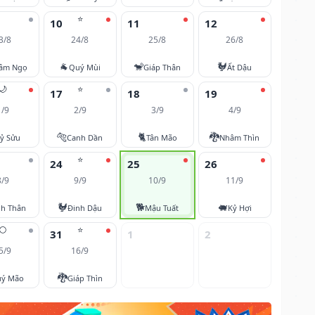
⭐
10
11
12
3/8
24/8
25/8
26/8
🐐
🐒
🐓
âm Ngọ
Quý Mùi
Giáp Thân
Ất Dậu
🌙
⭐
17
18
19
1/9
2/9
3/9
4/9
🐅
🐈
🐉
ỷ Sửu
Canh Dần
Tân Mão
Nhâm Thìn
⭐
24
25
26
8/9
9/9
10/9
11/9
🐓
🐕
🐖
nh Thân
Đinh Dậu
Mậu Tuất
Kỷ Hợi
🌕
⭐
31
1
2
5/9
16/9
🐉
ý Mão
Giáp Thìn