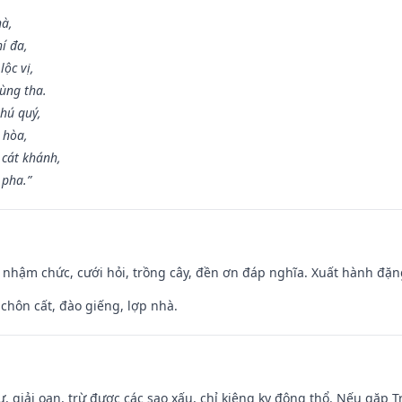
hà,
í đa,
ộc vị,
ùng tha.
hú quý,
 hòa,
 cát khánh,
 pha.”
 nhậm chức, cưới hỏi, trồng cây, đền ơn đáp nghĩa. Xuất hành đặng 
 chôn cất, đào giếng, lợp nhà.
tự, giải oan, trừ được các sao xấu, chỉ kiêng kỵ động thổ. Nếu gặp Tr