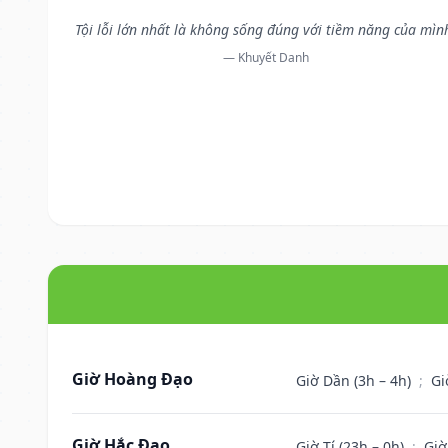
Tội lỗi lớn nhất là không sống đúng với tiềm năng của mìn
— Khuyết Danh
Giờ Hoàng Đạo
Giờ Dần (3h – 4h)
;
Gi
Giờ Hắc Đạo
Giờ Tí (23h – 0h)
;
Giờ