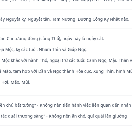
 Nguyệt kỵ, Nguyệt tận, Tam Nương, Dương Công Kỵ Nhật nào.
Can Chi tương đồng (cùng Thổ), ngày này là ngày cát.
ịa Mộc, kỵ các tuổi: Nhâm Thìn và Giáp Ngọ.
 Mộc khắc với hành Thổ, ngoại trừ các tuổi: Canh Ngọ, Mậu Thân 
ới Mão, tam hợp với Dần và Ngọ thành Hỏa cục. Xung Thìn, hình Mùi
 Hợi, Mão, Mùi.
điền chủ bất tường” - Không nên tiến hành việc liên quan đến nhậ
n tác quái thượng sàng” - Không nên ăn chó, quỉ quái lên giường