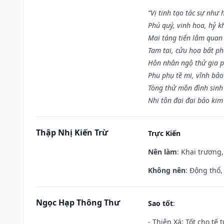
“Vị tinh tạo tác sự như 
Phú quý, vinh hoa, hỷ kh
Mai táng tiến lâm quan l
Tam tai, cửu họa bất ph
Hôn nhân ngộ thử gia p
Phu phụ tề mi, vĩnh bảo
Tòng thử môn đình sinh
Nhi tôn đại đại bảo kim
Thập Nhị Kiến Trừ
Trực Kiến
Nên làm
: Khai trương,
Không nên
: Động thổ,
Ngọc Hạp Thông Thư
Sao tốt
:
- Thiên Xá: Tốt cho tế 