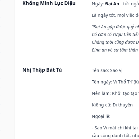
Khổng Minh Lục Diệu
Ngày:
Đại An
- tức ngà
Là ngày tốt, mọi việc
“Đại An gặp được quý n
Có cơm có rượu tiền tiễ
Chẳng thời cũng được Đ
Bình an vô sự tấm thân
Nhị Thập Bát Tú
Tên sao
: Sao Vị
Tên ngày
: Vị Thổ Trĩ (
Nên làm
: Khởi tạo tạo 
Kiêng cữ
: Đi thuyền
Ngoại lệ
:
- Sao Vị mất chí khí t
cầu công danh tốt, nh