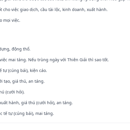
t cho việc giao dịch, cầu tài lộc, kinh doanh, xuất hành.
o mọi việc.
 dựng, động thổ.
việc mai táng. Nếu trùng ngày với Thiên Giải thì sao tốt.
tế tự (cúng bái), kiện cáo.
i tạo, giá thú, an táng.
hú (cưới hỏi).
uất hành, giá thú (cưới hỏi), an táng.
c tế tự (cúng bái), mai táng.