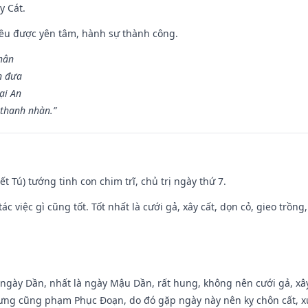
y Cát.
 đều được yên tâm, hành sự thành công.
hân
n đưa
ại An
 thanh nhàn.”
Kiết Tú) tướng tinh con chim trĩ, chủ trị ngày thứ 7.
tác việc gì cũng tốt. Tốt nhất là cưới gả, xây cất, dọn cỏ, gieo trồng,
ại ngày Dần, nhất là ngày Mậu Dần, rất hung, không nên cưới gả, x
ưng cũng phạm Phục Đoạn, do đó gặp ngày này nên kỵ chôn cất, xuấ