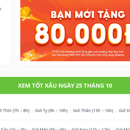
h.
XEM TỐT XẤU NGÀY 25 THÁNG 10
ờ Thìn (7h – 8h)
;
Giờ Tỵ (9h – 10h)
;
Giờ Thân (15h – 16h)
;
Giờ D
 Sửu (1h – 2h)
;
Giờ Mão (5h – 6h)
;
Giờ Ngọ (11h – 12h)
;
Giờ Mù