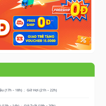
ậu (17h – 18h)
;
Giờ Hợi (21h – 22h)
i (13h – 14h)
;
Giờ Tuất (19h – 20h)