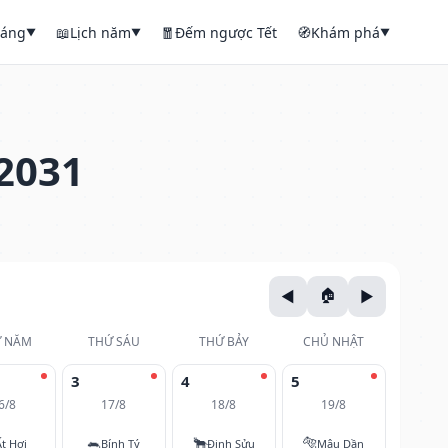
háng
📖
Lịch năm
🧧
Đếm ngược Tết
🧭
Khám phá
▼
▼
▼
2031
 NĂM
THỨ SÁU
THỨ BẢY
CHỦ NHẬT
3
4
5
6/8
17/8
18/8
19/8
🐀
🐂
🐅
Ất Hợi
Bính Tý
Đinh Sửu
Mậu Dần