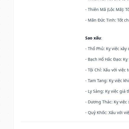
- Thiên Mã (Lộc Mã): Tố
- Mãn Đức Tinh: Tốt ch
Sao xấu
:
- Thổ Phủ: Kỵ việc xây
- Bạch Hổ Hắc Đạo: Kỵ 
- Tội Chỉ: Xấu với việc 
- Tam Tang: Kỵ việc khở
- Ly Sàng: Kỵ việc giá t
- Dương Thác: Kỵ việc x
- Quỷ Khốc: Xấu với việ