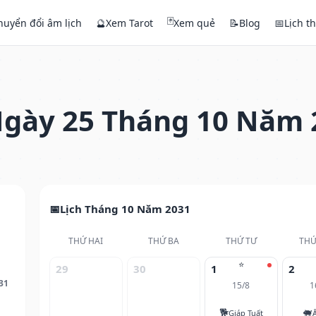
🃏
huyển đổi âm lịch
🔮
Xem Tarot
Xem quẻ
📝
Blog
📅
Lịch t
gày 25 Tháng 10 Năm 
Lịch Tháng 10 Năm 2031
THỨ HAI
THỨ BA
THỨ TƯ
THỨ
⭐
29
30
1
2
31
15/8
1
🐕
🐖
Giáp Tuất