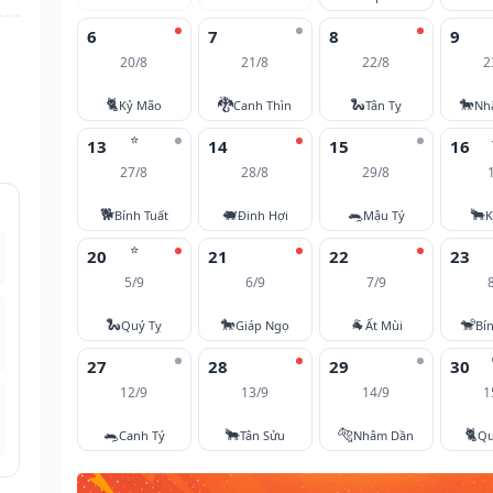
6
7
8
9
20/8
21/8
22/8
2
🐈
🐉
🐍
🐎
Kỷ Mão
Canh Thìn
Tân Tỵ
Nh
⭐
13
14
15
16
27/8
28/8
29/8
🐕
🐖
🐀
🐂
Bính Tuất
Đinh Hợi
Mậu Tý
K
⭐
20
21
22
23
5/9
6/9
7/9
🐍
🐎
🐐
🐒
Quý Tỵ
Giáp Ngọ
Ất Mùi
Bí
27
28
29
30
12/9
13/9
14/9
1
🐀
🐂
🐅
🐈
Canh Tý
Tân Sửu
Nhâm Dần
Qu