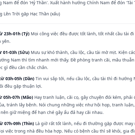
 Nam để đón 'Hỷ Thần'. Xuất hành hướng Chính Nam để đón 'Tài 
 Lên Trời gặp Hạc Thần (xấu)
ừ 23h-01h (Tý)
Mọi công việc đều được tốt lành, tốt nhất cầu tài
h yên.
ừ 01-03h (Sửu)
Mưu sự khó thành, cầu lộc, cầu tài mờ mịt. Kiện cáo
hướng Nam thì tìm nhanh mới thấy. Đề phòng tranh cãi, mâu thuẫn
ệc gì đều cần chắc chắn.
từ 03h-05h (Dần)
Tin vui sắp tới, nếu cầu lộc, cầu tài thì đi hướ
ôi đều gặp thuận lợi.
từ 05h-07h (Mão)
Hay tranh luận, cãi cọ, gây chuyện đói kém, phải
a, tránh lây bệnh. Nói chung những việc như hội họp, tranh luận,
ì nên giữ miệng để hạn ché gây ẩu đả hay cãi nhau.
từ 07h-09h (Thìn)
Là giờ rất tốt lành, nếu đi thường gặp được may
ọi việc trong nhà đều hòa hợp. Nếu có bệnh cầu thì sẽ khỏi, gia 