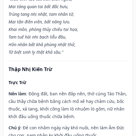
Mai táng quan tai bất đắc hưu,
Trùng tang nhị nhật, tam nhân tử,
Mại tận điền viên, bất năng lưu.
Khai môn, phóng thủy chiêu tai họa,
Tam tuế hài nhi bạch liễu đầu,
Hôn nhân bất khả phùng nhật thử,
Tử biệt sinh ly thật khả sầu.”
Thập Nhị Kiến Trừ
Trực Trừ
Nên làm
: Động đất, ban nền đắp nền, thờ cúng Táo Thần,
cầu thầy chữa bệnh bằng cách mổ xẻ hay châm cứu, bốc
thuốc, xả tang, khởi công làm lò nhuộm lò gốm, nữ nhân
khởi đầu uống thuốc chữa bệnh.
Chú ý
: Đẻ con nhằm ngày này khó nuôi, nên làm Âm Đức
cho con, nam nhân kỵ khởi đầu uống thuốc.