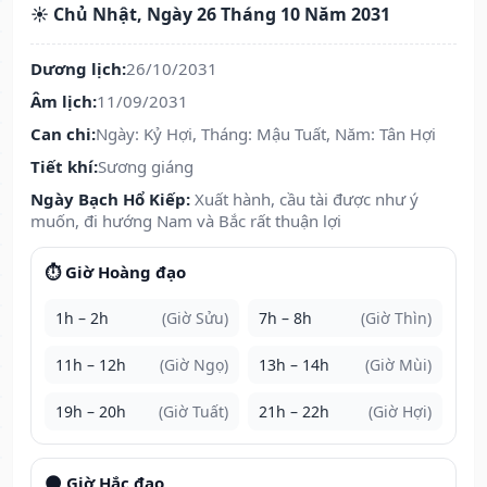
☀️ Chủ Nhật, Ngày 26 Tháng 10 Năm 2031
Dương lịch:
26/10/2031
Âm lịch:
11/09/2031
Can chi:
Ngày: Kỷ Hợi, Tháng: Mậu Tuất, Năm: Tân Hợi
Tiết khí:
Sương giáng
Ngày Bạch Hổ Kiếp:
Xuất hành, cầu tài được như ý
muốn, đi hướng Nam và Bắc rất thuận lợi
⏱️ Giờ Hoàng đạo
1h – 2h
(Giờ Sửu)
7h – 8h
(Giờ Thìn)
11h – 12h
(Giờ Ngọ)
13h – 14h
(Giờ Mùi)
19h – 20h
(Giờ Tuất)
21h – 22h
(Giờ Hợi)
🌑 Giờ Hắc đạo