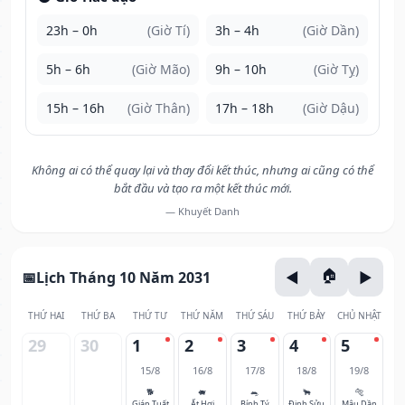
23h – 0h
(Giờ Tí)
3h – 4h
(Giờ Dần)
5h – 6h
(Giờ Mão)
9h – 10h
(Giờ Tỵ)
15h – 16h
(Giờ Thân)
17h – 18h
(Giờ Dậu)
Không ai có thể quay lại và thay đổi kết thúc, nhưng ai cũng có thể
bắt đầu và tạo ra một kết thúc mới.
— Khuyết Danh
Lịch Tháng 10 Năm 2031
THỨ HAI
THỨ BA
THỨ TƯ
THỨ NĂM
THỨ SÁU
THỨ BẢY
CHỦ NHẬT
29
30
1
2
3
4
5
15/8
16/8
17/8
18/8
19/8
🐕
🐖
🐀
🐂
🐅
Giáp Tuất
Ất Hợi
Bính Tý
Đinh Sửu
Mậu Dần