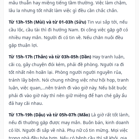
mâu thuẫn hay miệng tiếng tầm thường. Việc làm chậm,
lâu la nhưng tốt nhất làm việc gì đều cần chắc chắn.
Từ 13h-15h (Mùi) và từ 01-03h (Sửu)
Tin vui sắp tới, nếu
cầu lộc, cầu tài thì đi hướng Nam. Đi công việc gặp gỡ có
nhiều may mắn. Người đi có tin về. Nếu chăn nuôi đều
gặp thuận lợi.
Từ 15h-17h (Thân) và từ 03h-05h (Dần)
Hay tranh luận,
cãi cọ, gây chuyện đói kém, phải đề phòng. Người ra đi
tốt nhất nên hoãn lại. Phòng người người nguyền rủa,
tránh lây bệnh. Nói chung những việc như hội họp, tranh
luận, việc quan,…nên tránh đi vào giờ này. Nếu bắt buộc
phải đi vào giờ này thì nên giữ miệng để hạn ché gây ẩu
đả hay cãi nhau.
Từ 17h-19h (Dậu) và từ 05h-07h (Mão)
Là giờ rất tốt lành,
nếu đi thường gặp được may mắn. Buôn bán, kinh doanh
có lời. Người đi sắp về nhà. Phụ nữ có tin mừng. Mọi việc
trong nhà đều hòa hợp. Nếu có bệnh cầu thì sẽ khỏi, gia