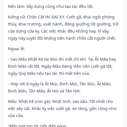
Nên làm
: Xây dựng cũng như tạo tác đều tốt.
Kiêng cữ
: Chôn Cất thì ĐẠI KỴ. Cưới gã, khai ngòi phóng
thủy, khai trương, xuất hành, đóng giường lót giường, trổ
cửa dựng cửa kỵ. Các việc khác đều không hay. Vì vậy,
ngày này tuyệt đối không tiến hành chôn cất người chết.
Ngoại lệ
:
- Sao Mão Nhật Kê tại Mùi thì mất chí khí. Tại Ất Mão hay
Đinh Mão rất tốt. Ngày Mão Đăng Viên nên cưới gả tốt,
ngày Quý Mão nếu tạo tác thì mất tiền của.
- Hợp với 8 ngày là Ất Mùi, Đinh Mùi, Tân Mùi, Ất Mão,
Đinh Mão, Tân Mão, Ất Hợi và Tân Hợi.
Mão: Nhật Kê (con gà): Nhật tinh, sao xấu. Tốt nhất cho
việc xây cất. Khắc kỵ việc cưới gả, an táng, gắn cũng như
sửa cửa.
“Mão tinh tạo tác tiến điền ngưu,