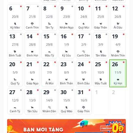
6
7
8
9
10
11
12
20/8
21/8
22/8
23/8
24/8
25/8
26/8
🐈
🐉
🐍
🐎
🐐
🐒
🐓
Kỷ Mão
Canh Thìn
Tân Tỵ
Nhâm Ngọ
Quý Mùi
Giáp Thân
Ất Dậu
13
14
15
16
17
18
19
27/8
28/8
29/8
1/9
2/9
3/9
4/9
🐕
🐖
🐀
🐂
🐅
🐈
🐉
Bính Tuất
Đinh Hợi
Mậu Tý
Kỷ Sửu
Canh Dần
Tân Mão
Nhâm Thìn
20
21
22
23
24
25
26
5/9
6/9
7/9
8/9
9/9
10/9
11/9
🐍
🐎
🐐
🐒
🐓
🐕
🐖
Quý Tỵ
Giáp Ngọ
Ất Mùi
Bính Thân
Đinh Dậu
Mậu Tuất
Kỷ Hợi
27
28
29
30
31
1
2
12/9
13/9
14/9
15/9
16/9
🐀
🐂
🐅
🐈
🐉
Canh Tý
Tân Sửu
Nhâm Dần
Quý Mão
Giáp Thìn