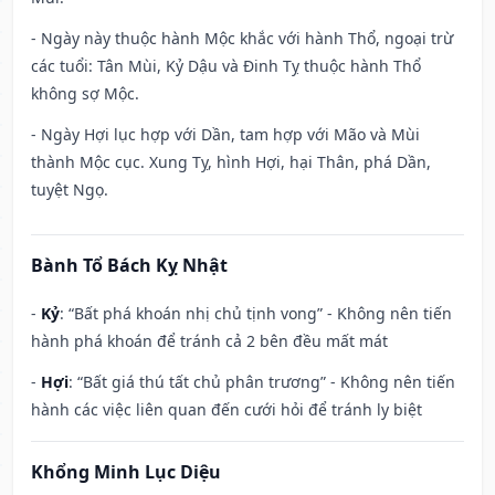
- Ngày này thuộc hành Mộc khắc với hành Thổ, ngoại trừ
các tuổi: Tân Mùi, Kỷ Dậu và Đinh Tỵ thuộc hành Thổ
không sợ Mộc.
- Ngày Hợi lục hợp với Dần, tam hợp với Mão và Mùi
thành Mộc cục. Xung Tỵ, hình Hợi, hại Thân, phá Dần,
tuyệt Ngọ.
Bành Tổ Bách Kỵ Nhật
-
Kỷ
: “Bất phá khoán nhị chủ tịnh vong” - Không nên tiến
hành phá khoán để tránh cả 2 bên đều mất mát
-
Hợi
: “Bất giá thú tất chủ phân trương” - Không nên tiến
hành các việc liên quan đến cưới hỏi để tránh ly biệt
Khổng Minh Lục Diệu