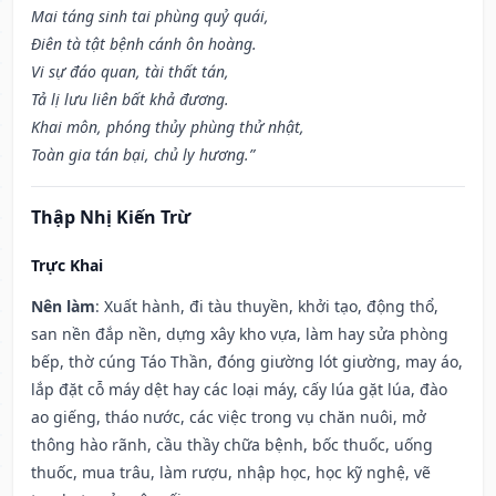
Mai táng sinh tai phùng quỷ quái,
Điên tà tật bệnh cánh ôn hoàng.
Vi sự đáo quan, tài thất tán,
Tả lị lưu liên bất khả đương.
Khai môn, phóng thủy phùng thử nhật,
Toàn gia tán bại, chủ ly hương.”
Thập Nhị Kiến Trừ
Trực Khai
Nên làm
: Xuất hành, đi tàu thuyền, khởi tạo, động thổ,
san nền đắp nền, dựng xây kho vựa, làm hay sửa phòng
bếp, thờ cúng Táo Thần, đóng giường lót giường, may áo,
lắp đặt cỗ máy dệt hay các loại máy, cấy lúa gặt lúa, đào
ao giếng, tháo nước, các việc trong vụ chăn nuôi, mở
thông hào rãnh, cầu thầy chữa bệnh, bốc thuốc, uống
thuốc, mua trâu, làm rượu, nhập học, học kỹ nghệ, vẽ