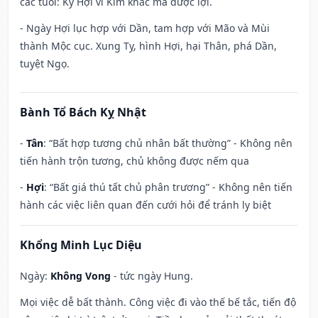
các tuổi: Kỷ Hợi vì Kim khắc mà được lợi.
- Ngày Hợi lục hợp với Dần, tam hợp với Mão và Mùi
thành Mộc cục. Xung Tỵ, hình Hợi, hại Thân, phá Dần,
tuyệt Ngọ.
Bành Tổ Bách Kỵ Nhật
-
Tân
: “Bất hợp tương chủ nhân bất thường” - Không nên
tiến hành trộn tương, chủ không được nếm qua
-
Hợi
: “Bất giá thú tất chủ phân trương” - Không nên tiến
hành các việc liên quan đến cưới hỏi để tránh ly biệt
Khổng Minh Lục Diệu
Ngày:
Không Vong
- tức ngày Hung.
Mọi việc dễ bất thành. Công việc đi vào thế bế tắc, tiến độ