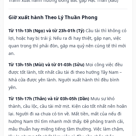
Tránh xuất hành hướng Đông Bắc gặp Hạc Thần (xấu)
Giờ xuất hành Theo Lý Thuần Phong
Từ 11h-13h (Ngọ) và từ 23h-01h (Tý)
Cầu tài thì không có
lợi, hoặc hay bị trái ý. Nếu ra đi hay thiệt, gặp nạn, việc
quan trọng thì phải đòn, gặp ma quỷ nên cúng tế thì mới
an.
Từ 13h-15h (Mùi) và từ 01-03h (Sửu)
Mọi công việc đều
được tốt lành, tốt nhất cầu tài đi theo hướng Tây Nam –
Nhà cửa được yên lành. Người xuất hành thì đều bình
yên.
Từ 15h-17h (Thân) và từ 03h-05h (Dần)
Mưu sự khó
thành, cầu lộc, cầu tài mờ mịt. Kiện cáo tốt nhất nên hoãn
lại. Người đi xa chưa có tin về. Mất tiền, mất của nếu đi
hướng Nam thì tìm nhanh mới thấy. Đề phòng tranh cãi,
mâu thuẫn hay miệng tiếng tầm thường. Việc làm chậm,