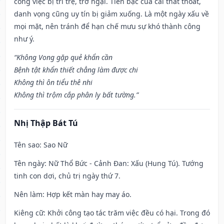
công việc bị trì trệ, trở ngại. Tiền bạc của cải thất thoát,
danh vọng cũng uy tín bị giảm xuống. Là một ngày xấu về
mọi mặt, nên tránh để hạn chế mưu sự khó thành công
như ý.
“Không Vong gặp quẻ khẩn cần
Bệnh tật khẩn thiết chẳng làm được chi
Không thì ôn tiểu thê nhi
Không thì trộm cắp phân ly bất tường.”
Nhị Thập Bát Tú
Tên sao
: Sao Nữ
Tên ngày
: Nữ Thổ Bức - Cảnh Đan: Xấu (Hung Tú). Tướng
tinh con dơi, chủ trị ngày thứ 7.
Nên làm
: Hợp kết màn hay may áo.
Kiêng cữ
: Khởi công tạo tác trăm việc đều có hại. Trong đó