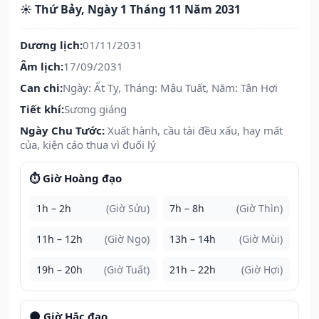
☀️ Thứ Bảy, Ngày 1 Tháng 11 Năm 2031
Dương lịch:
01/11/2031
Âm lịch:
17/09/2031
Can chi:
Ngày: Ất Tỵ, Tháng: Mậu Tuất, Năm: Tân Hợi
Tiết khí:
Sương giáng
Ngày Chu Tước:
Xuất hành, cầu tài đều xấu, hay mất
của, kiện cáo thua vì đuối lý
⏱️ Giờ Hoàng đạo
1h – 2h
(Giờ Sửu)
7h – 8h
(Giờ Thìn)
11h – 12h
(Giờ Ngọ)
13h – 14h
(Giờ Mùi)
19h – 20h
(Giờ Tuất)
21h – 22h
(Giờ Hợi)
🌑 Giờ Hắc đạo