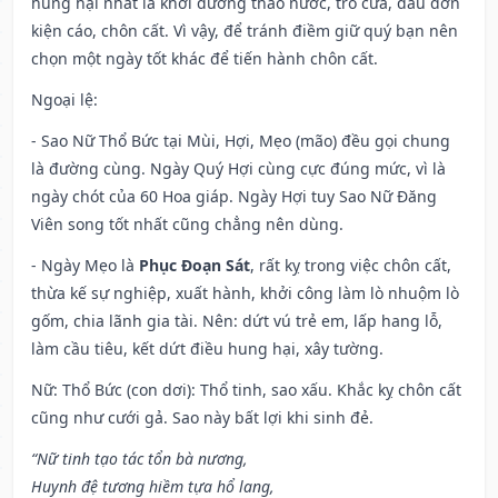
hung hại nhất là khơi đường tháo nước, trổ cửa, đầu đơn
kiện cáo, chôn cất. Vì vậy, để tránh điềm giữ quý bạn nên
chọn một ngày tốt khác để tiến hành chôn cất.
Ngoại lệ
:
- Sao Nữ Thổ Bức tại Mùi, Hợi, Mẹo (mão) đều gọi chung
là đường cùng. Ngày Quý Hợi cùng cực đúng mức, vì là
ngày chót của 60 Hoa giáp. Ngày Hợi tuy Sao Nữ Đăng
Viên song tốt nhất cũng chẳng nên dùng.
- Ngày Mẹo là
Phục Đoạn Sát
, rất kỵ trong việc chôn cất,
thừa kế sự nghiệp, xuất hành, khởi công làm lò nhuộm lò
gốm, chia lãnh gia tài. Nên: dứt vú trẻ em, lấp hang lỗ,
làm cầu tiêu, kết dứt điều hung hại, xây tường.
Nữ: Thổ Bức (con dơi): Thổ tinh, sao xấu. Khắc kỵ chôn cất
cũng như cưới gả. Sao này bất lợi khi sinh đẻ.
“Nữ tinh tạo tác tổn bà nương,
Huynh đệ tương hiềm tựa hổ lang,