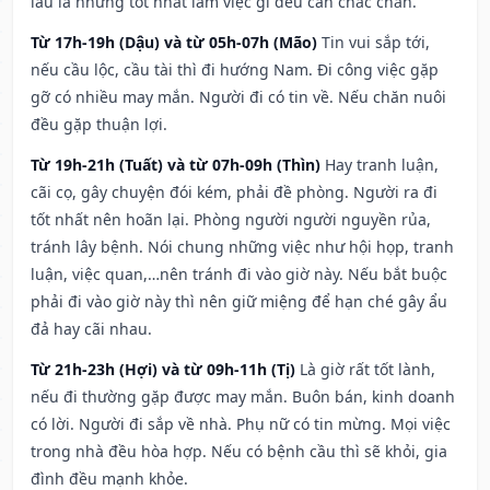
lâu la nhưng tốt nhất làm việc gì đều cần chắc chắn.
Từ 17h-19h (Dậu) và từ 05h-07h (Mão)
Tin vui sắp tới,
nếu cầu lộc, cầu tài thì đi hướng Nam. Đi công việc gặp
gỡ có nhiều may mắn. Người đi có tin về. Nếu chăn nuôi
đều gặp thuận lợi.
Từ 19h-21h (Tuất) và từ 07h-09h (Thìn)
Hay tranh luận,
cãi cọ, gây chuyện đói kém, phải đề phòng. Người ra đi
tốt nhất nên hoãn lại. Phòng người người nguyền rủa,
tránh lây bệnh. Nói chung những việc như hội họp, tranh
luận, việc quan,…nên tránh đi vào giờ này. Nếu bắt buộc
phải đi vào giờ này thì nên giữ miệng để hạn ché gây ẩu
đả hay cãi nhau.
Từ 21h-23h (Hợi) và từ 09h-11h (Tị)
Là giờ rất tốt lành,
nếu đi thường gặp được may mắn. Buôn bán, kinh doanh
có lời. Người đi sắp về nhà. Phụ nữ có tin mừng. Mọi việc
trong nhà đều hòa hợp. Nếu có bệnh cầu thì sẽ khỏi, gia
đình đều mạnh khỏe.