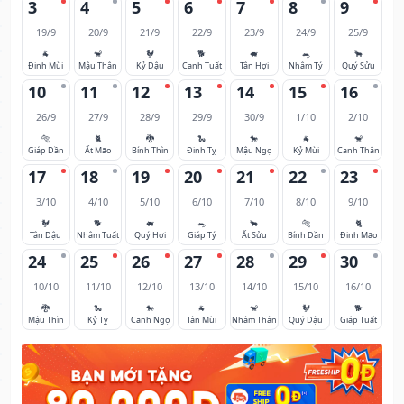
3
4
5
6
7
8
9
19/9
20/9
21/9
22/9
23/9
24/9
25/9
🐐
🐒
🐓
🐕
🐖
🐀
🐂
Đinh Mùi
Mậu Thân
Kỷ Dậu
Canh Tuất
Tân Hợi
Nhâm Tý
Quý Sửu
10
11
12
13
14
15
16
26/9
27/9
28/9
29/9
30/9
1/10
2/10
🐅
🐈
🐉
🐍
🐎
🐐
🐒
Giáp Dần
Ất Mão
Bính Thìn
Đinh Tỵ
Mậu Ngọ
Kỷ Mùi
Canh Thân
17
18
19
20
21
22
23
3/10
4/10
5/10
6/10
7/10
8/10
9/10
🐓
🐕
🐖
🐀
🐂
🐅
🐈
Tân Dậu
Nhâm Tuất
Quý Hợi
Giáp Tý
Ất Sửu
Bính Dần
Đinh Mão
24
25
26
27
28
29
30
10/10
11/10
12/10
13/10
14/10
15/10
16/10
🐉
🐍
🐎
🐐
🐒
🐓
🐕
Mậu Thìn
Kỷ Tỵ
Canh Ngọ
Tân Mùi
Nhâm Thân
Quý Dậu
Giáp Tuất