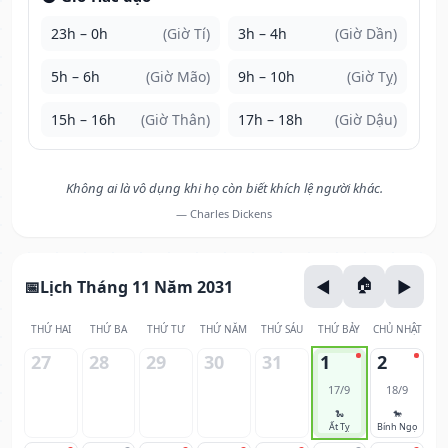
23h – 0h
(Giờ Tí)
3h – 4h
(Giờ Dần)
5h – 6h
(Giờ Mão)
9h – 10h
(Giờ Tỵ)
15h – 16h
(Giờ Thân)
17h – 18h
(Giờ Dậu)
Không ai là vô dụng khi họ còn biết khích lệ người khác.
— Charles Dickens
Lịch Tháng 11 Năm 2031
THỨ HAI
THỨ BA
THỨ TƯ
THỨ NĂM
THỨ SÁU
THỨ BẢY
CHỦ NHẬT
27
28
29
30
31
1
2
17/9
18/9
🐍
🐎
Ất Tỵ
Bính Ngọ