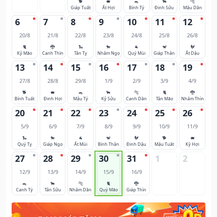
🐕
🐖
🐀
🐂
🐅
Giáp Tuất
Ất Hợi
Bính Tý
Đinh Sửu
Mậu Dần
6
7
8
9
10
11
12
20/8
21/8
22/8
23/8
24/8
25/8
26/8
🐈
🐉
🐍
🐎
🐐
🐒
🐓
Kỷ Mão
Canh Thìn
Tân Tỵ
Nhâm Ngọ
Quý Mùi
Giáp Thân
Ất Dậu
13
14
15
16
17
18
19
27/8
28/8
29/8
1/9
2/9
3/9
4/9
🐕
🐖
🐀
🐂
🐅
🐈
🐉
Bính Tuất
Đinh Hợi
Mậu Tý
Kỷ Sửu
Canh Dần
Tân Mão
Nhâm Thìn
20
21
22
23
24
25
26
5/9
6/9
7/9
8/9
9/9
10/9
11/9
🐍
🐎
🐐
🐒
🐓
🐕
🐖
Quý Tỵ
Giáp Ngọ
Ất Mùi
Bính Thân
Đinh Dậu
Mậu Tuất
Kỷ Hợi
27
28
29
30
31
1
2
12/9
13/9
14/9
15/9
16/9
🐀
🐂
🐅
🐈
🐉
Canh Tý
Tân Sửu
Nhâm Dần
Quý Mão
Giáp Thìn