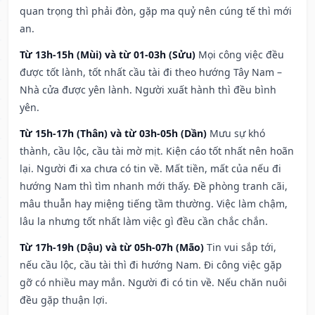
quan trọng thì phải đòn, gặp ma quỷ nên cúng tế thì mới
an.
Từ 13h-15h (Mùi) và từ 01-03h (Sửu)
Mọi công việc đều
được tốt lành, tốt nhất cầu tài đi theo hướng Tây Nam –
Nhà cửa được yên lành. Người xuất hành thì đều bình
yên.
Từ 15h-17h (Thân) và từ 03h-05h (Dần)
Mưu sự khó
thành, cầu lộc, cầu tài mờ mịt. Kiện cáo tốt nhất nên hoãn
lại. Người đi xa chưa có tin về. Mất tiền, mất của nếu đi
hướng Nam thì tìm nhanh mới thấy. Đề phòng tranh cãi,
mâu thuẫn hay miệng tiếng tầm thường. Việc làm chậm,
lâu la nhưng tốt nhất làm việc gì đều cần chắc chắn.
Từ 17h-19h (Dậu) và từ 05h-07h (Mão)
Tin vui sắp tới,
nếu cầu lộc, cầu tài thì đi hướng Nam. Đi công việc gặp
gỡ có nhiều may mắn. Người đi có tin về. Nếu chăn nuôi
đều gặp thuận lợi.