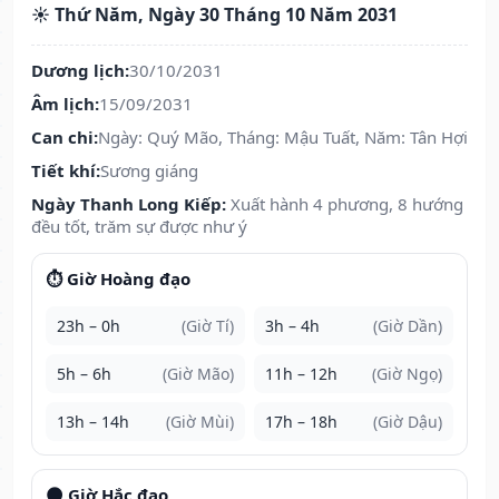
☀️ Thứ Năm, Ngày 30 Tháng 10 Năm 2031
Dương lịch:
30/10/2031
Âm lịch:
15/09/2031
Can chi:
Ngày: Quý Mão, Tháng: Mậu Tuất, Năm: Tân Hợi
Tiết khí:
Sương giáng
Ngày Thanh Long Kiếp:
Xuất hành 4 phương, 8 hướng
đều tốt, trăm sự được như ý
⏱️ Giờ Hoàng đạo
23h – 0h
(Giờ Tí)
3h – 4h
(Giờ Dần)
5h – 6h
(Giờ Mão)
11h – 12h
(Giờ Ngọ)
13h – 14h
(Giờ Mùi)
17h – 18h
(Giờ Dậu)
🌑 Giờ Hắc đạo