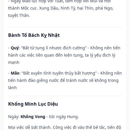
- Ngày Mão lục hợp với Tuất, tam hợp với Mùi và Hợi
thành Mộc cục. Xung Dậu, hình Tý, hại Thìn, phá Ngọ,
tuyệt Thân.
Bành Tổ Bách Kỵ Nhật
-
Quý
: “Bất từ tụng lí nhược địch cường” - Không nên tiến
hành các việc liên quan đến kiện tụng, ta lý yếu địch lý
mạnh
-
Mão
: “Bất xuyên tỉnh tuyền thủy bất hương” - Không nên
tiến hành đào giếng nước để tránh nước sẽ không trong
lành
Khổng Minh Lục Diệu
Ngày:
Không Vong
- tức ngày Hung.
Mọi việc dễ bất thành. Công việc đi vào thế bế tắc, tiến độ