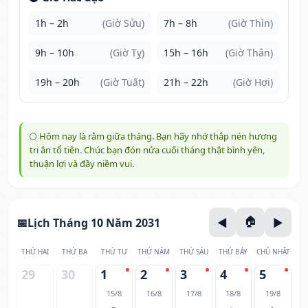
1h – 2h
(Giờ Sửu)
7h – 8h
(Giờ Thìn)
9h – 10h
(Giờ Tỵ)
15h – 16h
(Giờ Thân)
19h – 20h
(Giờ Tuất)
21h – 22h
(Giờ Hợi)
🌕 Hôm nay là rằm giữa tháng. Bạn hãy nhớ thắp nén hương
tri ân tổ tiên. Chúc bạn đón nửa cuối tháng thật bình yên,
thuận lợi và đầy niềm vui.
Lịch Tháng 10 Năm 2031
THỨ HAI
THỨ BA
THỨ TƯ
THỨ NĂM
THỨ SÁU
THỨ BẢY
CHỦ NHẬT
29
30
1
2
3
4
5
15/8
16/8
17/8
18/8
19/8