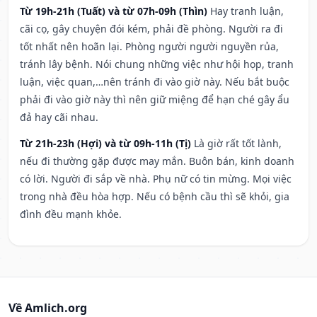
Từ 19h-21h (Tuất) và từ 07h-09h (Thìn)
Hay tranh luận,
cãi cọ, gây chuyện đói kém, phải đề phòng. Người ra đi
tốt nhất nên hoãn lại. Phòng người người nguyền rủa,
tránh lây bệnh. Nói chung những việc như hội họp, tranh
luận, việc quan,…nên tránh đi vào giờ này. Nếu bắt buộc
phải đi vào giờ này thì nên giữ miệng để hạn ché gây ẩu
đả hay cãi nhau.
Từ 21h-23h (Hợi) và từ 09h-11h (Tị)
Là giờ rất tốt lành,
nếu đi thường gặp được may mắn. Buôn bán, kinh doanh
có lời. Người đi sắp về nhà. Phụ nữ có tin mừng. Mọi việc
trong nhà đều hòa hợp. Nếu có bệnh cầu thì sẽ khỏi, gia
đình đều mạnh khỏe.
Về Amlich.org