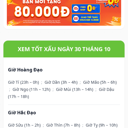
XEM TỐT XẤU NGÀY 30 THÁNG 10
Giờ Hoàng Đạo
Giờ Tí (23h – 0h)
;
Giờ Dần (3h – 4h)
;
Giờ Mão (5h – 6h)
;
Giờ Ngọ (11h – 12h)
;
Giờ Mùi (13h – 14h)
;
Giờ Dậu
(17h – 18h)
Giờ Hắc Đạo
Giờ Sửu (1h – 2h)
;
Giờ Thìn (7h – 8h)
;
Giờ Tỵ (9h – 10h)