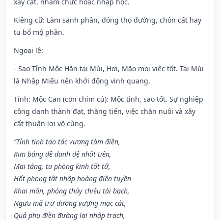
xây cất, nhậm chức hoặc nhập học.
Kiêng cữ
: Làm sanh phần, đóng thọ đường, chôn cất hay
tu bổ mộ phần.
Ngoại lệ
:
- Sao Tỉnh Mộc Hãn tại Mùi, Hợi, Mão mọi việc tốt. Tại Mùi
là Nhập Miếu nên khởi động vinh quang.
Tỉnh: Mộc Can (con chim cú): Mộc tinh, sao tốt. Sự nghiệp
công danh thành đạt, thăng tiến, việc chăn nuôi và xây
cất thuận lợi vô cùng.
“Tỉnh tinh tạo tác vượng tàm điền,
Kim bảng đề danh đệ nhất tiên,
Mai táng, tu phòng kinh tốt tử,
Hốt phong tật nhập hoàng điên tuyền
Khai môn, phóng thủy chiêu tài bạch,
Ngưu mã trư dương vượng mạc cát,
Quả phụ điền đường lai nhập trạch,