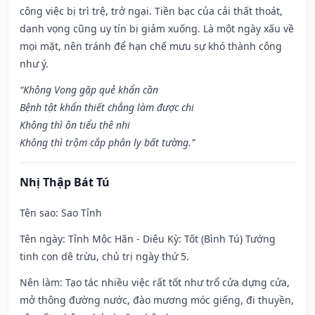
công việc bị trì trệ, trở ngại. Tiền bạc của cải thất thoát,
danh vọng cũng uy tín bị giảm xuống. Là một ngày xấu về
mọi mặt, nên tránh để hạn chế mưu sự khó thành công
như ý.
“Không Vong gặp quẻ khẩn cần
Bệnh tật khẩn thiết chẳng làm được chi
Không thì ôn tiểu thê nhi
Không thì trộm cắp phân ly bất tường.”
Nhị Thập Bát Tú
Tên sao
: Sao Tỉnh
Tên ngày
: Tỉnh Mộc Hãn - Diêu Kỳ: Tốt (Bình Tú) Tướng
tinh con dê trừu, chủ trị ngày thứ 5.
Nên làm
: Tạo tác nhiều việc rất tốt như trổ cửa dựng cửa,
mở thông đường nước, đào mương móc giếng, đi thuyền,