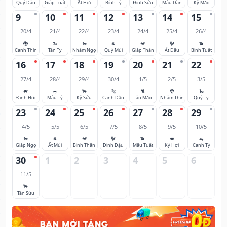
Quý Dậu
Giáp Tuất
Ất Hợi
Bính Tý
Đinh Sửu
Mậu Dần
Kỷ Mão
9
10
11
12
13
14
15
20/4
21/4
22/4
23/4
24/4
25/4
26/4
🐉
🐍
🐎
🐐
🐒
🐓
🐕
Canh Thìn
Tân Tỵ
Nhâm Ngọ
Quý Mùi
Giáp Thân
Ất Dậu
Bính Tuất
16
17
18
19
20
21
22
27/4
28/4
29/4
30/4
1/5
2/5
3/5
🐖
🐀
🐂
🐅
🐈
🐉
🐍
Đinh Hợi
Mậu Tý
Kỷ Sửu
Canh Dần
Tân Mão
Nhâm Thìn
Quý Tỵ
23
24
25
26
27
28
29
4/5
5/5
6/5
7/5
8/5
9/5
10/5
🐎
🐐
🐒
🐓
🐕
🐖
🐀
Giáp Ngọ
Ất Mùi
Bính Thân
Đinh Dậu
Mậu Tuất
Kỷ Hợi
Canh Tý
30
1
2
3
4
5
6
11/5
🐂
Tân Sửu