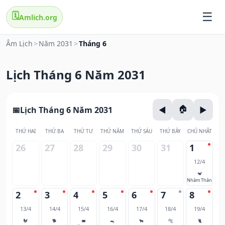
🗓️
Amlich.org
Âm Lịch
>
Năm 2031
>
Tháng 6
Lịch Tháng 6 Năm 2031
Lịch Tháng 6 Năm 2031
THỨ HAI
THỨ BA
THỨ TƯ
THỨ NĂM
THỨ SÁU
THỨ BẢY
CHỦ NHẬT
26
27
28
29
30
31
1
12/4
🐒
Nhâm Thân
2
3
4
5
6
7
8
13/4
14/4
15/4
16/4
17/4
18/4
19/4
🐓
🐕
🐖
🐀
🐂
🐅
🐈