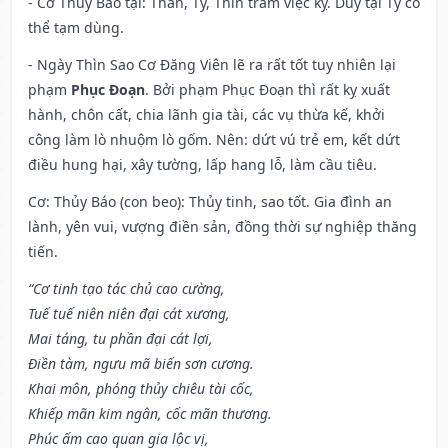
- Cơ Thủy Báo tại: Thân, Tý, Thìn trăm việc kỵ. Duy tại Tý có
thể tạm dùng.
- Ngày Thìn Sao Cơ Đăng Viên lẽ ra rất tốt tuy nhiên lại
phạm
Phục Đoạn
. Bởi phạm Phục Đoạn thì rất kỵ xuất
hành, chôn cất, chia lãnh gia tài, các vụ thừa kế, khởi
công làm lò nhuộm lò gốm. Nên: dứt vú trẻ em, kết dứt
điều hung hại, xây tường, lấp hang lỗ, làm cầu tiêu.
Cơ: Thủy Báo (con beo): Thủy tinh, sao tốt. Gia đình an
lành, yên vui, vượng điền sản, đồng thời sự nghiệp thăng
tiến.
“Cơ tinh tạo tác chủ cao cường,
Tuế tuế niên niên đại cát xương,
Mai táng, tu phần đại cát lợi,
Điền tàm, ngưu mã biến sơn cương.
Khai môn, phóng thủy chiêu tài cốc,
Khiếp mãn kim ngân, cốc mãn thương.
Phúc ấm cao quan gia lộc vị,