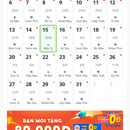
6
7
8
9
10
11
12
20/8
21/8
22/8
23/8
24/8
25/8
26/8
🐈
🐉
🐍
🐎
🐐
🐒
🐓
Kỷ Mão
Canh Thìn
Tân Tỵ
Nhâm Ngọ
Quý Mùi
Giáp Thân
Ất Dậu
13
14
15
16
17
18
19
27/8
28/8
29/8
1/9
2/9
3/9
4/9
🐕
🐖
🐀
🐂
🐅
🐈
🐉
Bính Tuất
Đinh Hợi
Mậu Tý
Kỷ Sửu
Canh Dần
Tân Mão
Nhâm Thìn
20
21
22
23
24
25
26
5/9
6/9
7/9
8/9
9/9
10/9
11/9
🐍
🐎
🐐
🐒
🐓
🐕
🐖
Quý Tỵ
Giáp Ngọ
Ất Mùi
Bính Thân
Đinh Dậu
Mậu Tuất
Kỷ Hợi
27
28
29
30
31
1
2
12/9
13/9
14/9
15/9
16/9
🐀
🐂
🐅
🐈
🐉
Canh Tý
Tân Sửu
Nhâm Dần
Quý Mão
Giáp Thìn