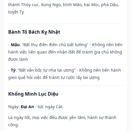
thành Thủy cục. Xung Ngọ, hình Mão, hại Mùi, phá Dậu,
tuyệt Tỵ.
Bành Tổ Bách Kỵ Nhật
-
Mậu
: “Bất thụ điền điền chủ bất tường” - Không nên tiến
hành việc liên quan đến nhận đất để tránh gia chủ không
được lành
-
Tý
: “Bất vấn bốc tự nhạ tai ương” - Không nên tiến hành
gieo quẻ hỏi việc để tránh tự rước lấy tai ương
Khổng Minh Lục Diệu
Ngày:
Đại An
- tức ngày Cát.
Là ngày tốt, mọi việc đều được yên tâm, hành sự thành
công.