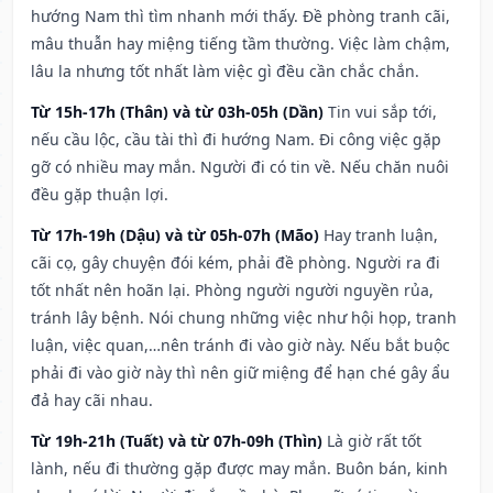
hướng Nam thì tìm nhanh mới thấy. Đề phòng tranh cãi,
mâu thuẫn hay miệng tiếng tầm thường. Việc làm chậm,
lâu la nhưng tốt nhất làm việc gì đều cần chắc chắn.
Từ 15h-17h (Thân) và từ 03h-05h (Dần)
Tin vui sắp tới,
nếu cầu lộc, cầu tài thì đi hướng Nam. Đi công việc gặp
gỡ có nhiều may mắn. Người đi có tin về. Nếu chăn nuôi
đều gặp thuận lợi.
Từ 17h-19h (Dậu) và từ 05h-07h (Mão)
Hay tranh luận,
cãi cọ, gây chuyện đói kém, phải đề phòng. Người ra đi
tốt nhất nên hoãn lại. Phòng người người nguyền rủa,
tránh lây bệnh. Nói chung những việc như hội họp, tranh
luận, việc quan,…nên tránh đi vào giờ này. Nếu bắt buộc
phải đi vào giờ này thì nên giữ miệng để hạn ché gây ẩu
đả hay cãi nhau.
Từ 19h-21h (Tuất) và từ 07h-09h (Thìn)
Là giờ rất tốt
lành, nếu đi thường gặp được may mắn. Buôn bán, kinh