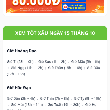
XEM TỐT XẤU NGÀY 15 THÁNG 10
Giờ Hoàng Đạo
Giờ Tí (23h – 0h)
;
Giờ Sửu (1h – 2h)
;
Giờ Mão (5h – 6h)
;
Giờ Ngọ (11h – 12h)
;
Giờ Thân (15h – 16h)
;
Giờ Dậu
(17h – 18h)
Giờ Hắc Đạo
Giờ Dần (3h – 4h)
;
Giờ Thìn (7h – 8h)
;
Giờ Tỵ (9h – 10h)
;
Giờ Mùi (13h – 14h)
;
Giờ Tuất (19h – 20h)
;
Giờ Hợi