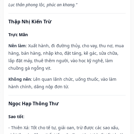
Lục thân phong lộc, phúc an khang.”
Thập Nhị Kiến Trừ
Trực Mãn
Nên làm
: Xuất hành, đi đường thủy, cho vay, thu nợ, mua
hàng, bán hàng, nhập kho, đặt táng, kê gác, sửa chữa,
lắp đặt máy, thuê thêm người, vào học kỹ nghệ, làm
chuồng gà ngỗng vịt.
Không nên
: Lên quan lãnh chức, uống thuốc, vào làm
hành chính, dâng nộp đơn từ.
Ngọc Hạp Thông Thư
Sao tốt
:
- Thiên Xá: Tốt cho tế tự, giải oan, trừ được các sao xấu,