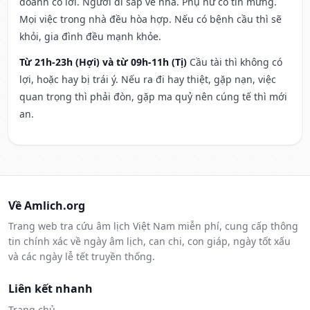
doanh có lời. Người đi sắp về nhà. Phụ nữ có tin mừng.
Mọi việc trong nhà đều hòa hợp. Nếu có bệnh cầu thì sẽ
khỏi, gia đình đều mạnh khỏe.
Từ 21h-23h (Hợi) và từ 09h-11h (Tị)
Cầu tài thì không có
lợi, hoặc hay bị trái ý. Nếu ra đi hay thiệt, gặp nạn, việc
quan trọng thì phải đòn, gặp ma quỷ nên cúng tế thì mới
an.
Về Amlich.org
Trang web tra cứu âm lịch Việt Nam miễn phí, cung cấp thông
tin chính xác về ngày âm lịch, can chi, con giáp, ngày tốt xấu
và các ngày lễ tết truyền thống.
Liên kết nhanh
Trang chủ