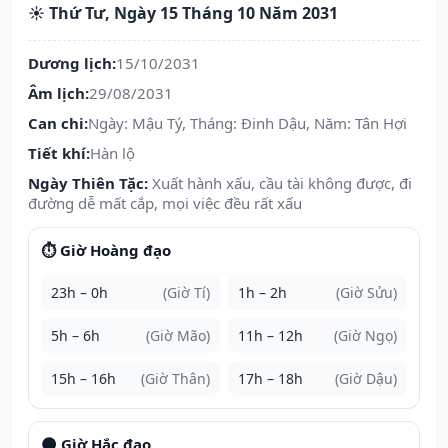
☀️ Thứ Tư, Ngày 15 Tháng 10 Năm 2031
Dương lịch:
15/10/2031
Âm lịch:
29/08/2031
Can chi:
Ngày: Mậu Tý, Tháng: Đinh Dậu, Năm: Tân Hợi
Tiết khí:
Hàn lộ
Ngày Thiên Tặc:
Xuất hành xấu, cầu tài không được, đi
đường dễ mất cắp, mọi việc đều rất xấu
⏱️ Giờ Hoàng đạo
23h – 0h
(Giờ Tí)
1h – 2h
(Giờ Sửu)
5h – 6h
(Giờ Mão)
11h – 12h
(Giờ Ngọ)
15h – 16h
(Giờ Thân)
17h – 18h
(Giờ Dậu)
🌑 Giờ Hắc đạo