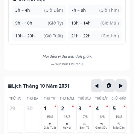
3h – 4h
(Giờ Dần)
7h – 8h
(Giờ Thìn)
9h – 10h
(Giờ Tỵ)
13h – 14h
(Giờ Mùi)
19h – 20h
(Giờ Tuất)
21h – 22h
(Giờ Hợi)
Mọi điều vĩ đại đều đơn giản.
— Winston Churchill
Lịch Tháng 10 Năm 2031
THỨ HAI
THỨ BA
THỨ TƯ
THỨ NĂM
THỨ SÁU
THỨ BẢY
CHỦ NHẬT
29
30
1
2
3
4
5
15/8
16/8
17/8
18/8
19/8
🐕
🐖
🐀
🐂
🐅
Giáp Tuất
Ất Hợi
Bính Tý
Đinh Sửu
Mậu Dần