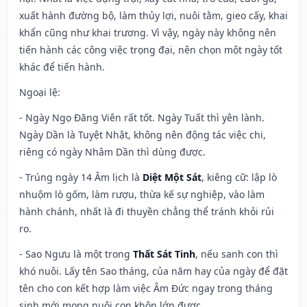
xuất hành đường bộ, làm thủy lợi, nuôi tằm, gieo cấy, khai
khẩn cũng như khai trương. Vì vậy, ngày này không nên
tiến hành các công việc trọng đại, nên chọn một ngày tốt
khác để tiến hành.
Ngoại lệ
:
- Ngày Ngọ Đăng Viên rất tốt. Ngày Tuất thì yên lành.
Ngày Dần là Tuyệt Nhật, không nên động tác việc chi,
riêng có ngày Nhâm Dần thì dùng được.
- Trúng ngày 14 Âm lịch là
Diệt Một Sát
, kiêng cữ: lập lò
nhuộm lò gốm, làm rượu, thừa kế sự nghiệp, vào làm
hành chánh, nhất là đi thuyền chẳng thể tránh khỏi rủi
ro.
- Sao Ngưu là một trong
Thất Sát Tinh
, nếu sanh con thì
khó nuôi. Lấy tên Sao tháng, của năm hay của ngày để đặt
tên cho con kết hợp làm việc Âm Đức ngay trong tháng
sinh mới mong nuôi con khôn lớn được.