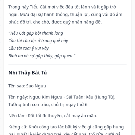
Trong này Tiểu Cát mọi việc đều tốt lành và ít gặp trở
ngại. Mưu đại sự hanh thông, thuận lợi, cùng với đó âm
phúc độ trì, che chở, được quý nhân nâng đỡ.
“Tiểu Cát gặp hội thanh long
Cầu tài cầu lộc ở trong quẻ này
Cầu tài toại ý vui vầy
Bình an vô sự gặp thầy, gặp quen.”
Nhị Thập Bát Tú
Tên sao
: Sao Ngưu
Tên ngày
: Ngưu Kim Ngưu - Sái Tuân: Xấu (Hung Tú).
Tướng tinh con trâu, chủ trị ngày thứ 6.
Nên làm
: Rất tốt đi thuyền, cắt may áo mão.
Kiêng cữ
: Khởi công tạo tác bất kỳ việc gì cũng gặp hung
hại. Nhất là việc dựng trại, xây cất nhà, trổ cửa, cưới gả,