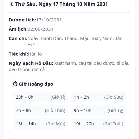
☀️ Thứ Sáu, Ngày 17 Tháng 10 Năm 2031
Dương lịch:
17/10/2031
Âm lịch:
02/09/2031
Can chi:
Ngày: Canh Dần, Tháng: Mậu Tuất, Năm: Tân
Hợi
Tiết khí:
Hàn lộ
Ngày Bạch Hổ Đầu:
Xuất hành, cầu tài đều được, đi đâu
đều thông đạt cả
⏱️ Giờ Hoàng đạo
23h – 0h
(Giờ Tí)
1h – 2h
(Giờ Sửu)
7h – 8h
(Giờ Thìn)
9h – 10h
(Giờ Tỵ)
13h – 14h
(Giờ Mùi)
19h – 20h
(Giờ Tuất)