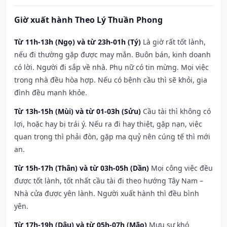
Giờ xuất hành Theo Lý Thuần Phong
Từ 11h-13h (Ngọ) và từ 23h-01h (Tý)
Là giờ rất tốt lành,
nếu đi thường gặp được may mắn. Buôn bán, kinh doanh
có lời. Người đi sắp về nhà. Phụ nữ có tin mừng. Mọi việc
trong nhà đều hòa hợp. Nếu có bệnh cầu thì sẽ khỏi, gia
đình đều mạnh khỏe.
Từ 13h-15h (Mùi) và từ 01-03h (Sửu)
Cầu tài thì không có
lợi, hoặc hay bị trái ý. Nếu ra đi hay thiệt, gặp nạn, việc
quan trọng thì phải đòn, gặp ma quỷ nên cúng tế thì mới
an.
Từ 15h-17h (Thân) và từ 03h-05h (Dần)
Mọi công việc đều
được tốt lành, tốt nhất cầu tài đi theo hướng Tây Nam –
Nhà cửa được yên lành. Người xuất hành thì đều bình
yên.
Từ 17h-19h (Dậu) và từ 05h-07h (Mão)
Mưu sự khó