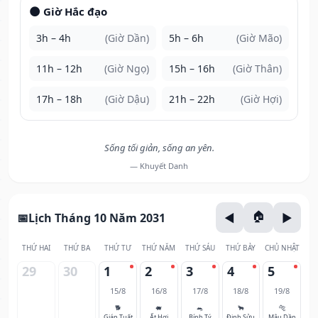
🌑 Giờ Hắc đạo
3h – 4h
(Giờ Dần)
5h – 6h
(Giờ Mão)
11h – 12h
(Giờ Ngọ)
15h – 16h
(Giờ Thân)
17h – 18h
(Giờ Dậu)
21h – 22h
(Giờ Hợi)
Sống tối giản, sống an yên.
— Khuyết Danh
Lịch Tháng 10 Năm 2031
THỨ HAI
THỨ BA
THỨ TƯ
THỨ NĂM
THỨ SÁU
THỨ BẢY
CHỦ NHẬT
29
30
1
2
3
4
5
15/8
16/8
17/8
18/8
19/8
🐕
🐖
🐀
🐂
🐅
Giáp Tuất
Ất Hợi
Bính Tý
Đinh Sửu
Mậu Dần