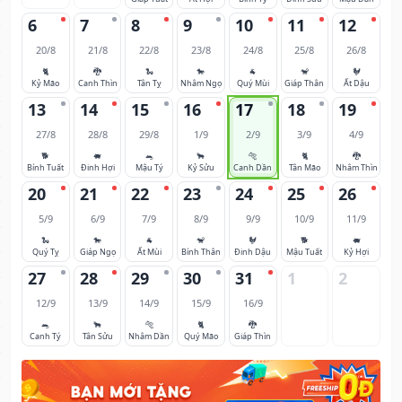
6
7
8
9
10
11
12
20/8
21/8
22/8
23/8
24/8
25/8
26/8
🐈
🐉
🐍
🐎
🐐
🐒
🐓
Kỷ Mão
Canh Thìn
Tân Tỵ
Nhâm Ngọ
Quý Mùi
Giáp Thân
Ất Dậu
13
14
15
16
17
18
19
27/8
28/8
29/8
1/9
2/9
3/9
4/9
🐕
🐖
🐀
🐂
🐅
🐈
🐉
Bính Tuất
Đinh Hợi
Mậu Tý
Kỷ Sửu
Canh Dần
Tân Mão
Nhâm Thìn
20
21
22
23
24
25
26
5/9
6/9
7/9
8/9
9/9
10/9
11/9
🐍
🐎
🐐
🐒
🐓
🐕
🐖
Quý Tỵ
Giáp Ngọ
Ất Mùi
Bính Thân
Đinh Dậu
Mậu Tuất
Kỷ Hợi
27
28
29
30
31
1
2
12/9
13/9
14/9
15/9
16/9
🐀
🐂
🐅
🐈
🐉
Canh Tý
Tân Sửu
Nhâm Dần
Quý Mão
Giáp Thìn