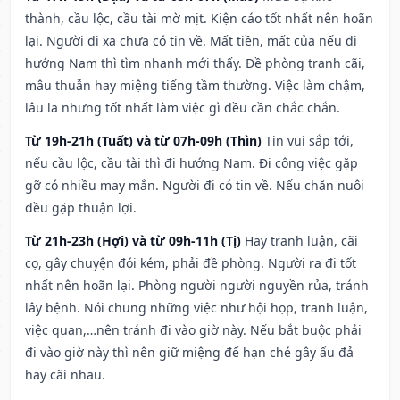
thành, cầu lộc, cầu tài mờ mịt. Kiện cáo tốt nhất nên hoãn
lại. Người đi xa chưa có tin về. Mất tiền, mất của nếu đi
hướng Nam thì tìm nhanh mới thấy. Đề phòng tranh cãi,
mâu thuẫn hay miệng tiếng tầm thường. Việc làm chậm,
lâu la nhưng tốt nhất làm việc gì đều cần chắc chắn.
Từ 19h-21h (Tuất) và từ 07h-09h (Thìn)
Tin vui sắp tới,
nếu cầu lộc, cầu tài thì đi hướng Nam. Đi công việc gặp
gỡ có nhiều may mắn. Người đi có tin về. Nếu chăn nuôi
đều gặp thuận lợi.
Từ 21h-23h (Hợi) và từ 09h-11h (Tị)
Hay tranh luận, cãi
cọ, gây chuyện đói kém, phải đề phòng. Người ra đi tốt
nhất nên hoãn lại. Phòng người người nguyền rủa, tránh
lây bệnh. Nói chung những việc như hội họp, tranh luận,
việc quan,…nên tránh đi vào giờ này. Nếu bắt buộc phải
đi vào giờ này thì nên giữ miệng để hạn ché gây ẩu đả
hay cãi nhau.