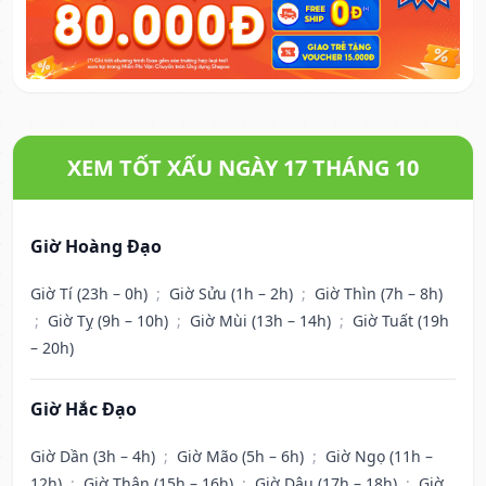
XEM TỐT XẤU NGÀY 17 THÁNG 10
Giờ Hoàng Đạo
Giờ Tí (23h – 0h)
;
Giờ Sửu (1h – 2h)
;
Giờ Thìn (7h – 8h)
;
Giờ Tỵ (9h – 10h)
;
Giờ Mùi (13h – 14h)
;
Giờ Tuất (19h
– 20h)
Giờ Hắc Đạo
Giờ Dần (3h – 4h)
;
Giờ Mão (5h – 6h)
;
Giờ Ngọ (11h –
12h)
;
Giờ Thân (15h – 16h)
;
Giờ Dậu (17h – 18h)
;
Giờ