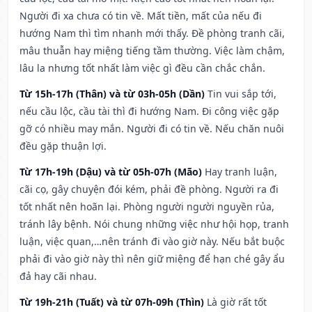
Người đi xa chưa có tin về. Mất tiền, mất của nếu đi
hướng Nam thì tìm nhanh mới thấy. Đề phòng tranh cãi,
mâu thuẫn hay miệng tiếng tầm thường. Việc làm chậm,
lâu la nhưng tốt nhất làm việc gì đều cần chắc chắn.
Từ 15h-17h (Thân) và từ 03h-05h (Dần)
Tin vui sắp tới,
nếu cầu lộc, cầu tài thì đi hướng Nam. Đi công việc gặp
gỡ có nhiều may mắn. Người đi có tin về. Nếu chăn nuôi
đều gặp thuận lợi.
Từ 17h-19h (Dậu) và từ 05h-07h (Mão)
Hay tranh luận,
cãi cọ, gây chuyện đói kém, phải đề phòng. Người ra đi
tốt nhất nên hoãn lại. Phòng người người nguyền rủa,
tránh lây bệnh. Nói chung những việc như hội họp, tranh
luận, việc quan,…nên tránh đi vào giờ này. Nếu bắt buộc
phải đi vào giờ này thì nên giữ miệng để hạn ché gây ẩu
đả hay cãi nhau.
Từ 19h-21h (Tuất) và từ 07h-09h (Thìn)
Là giờ rất tốt