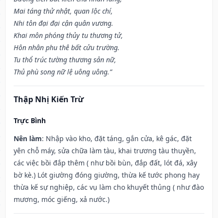
Mai táng thử nhật, quan lộc chí,
Nhi tôn đại đại cận quân vương.
Khai môn phóng thủy tu thương tử,
Hôn nhân phu thê bất cửu trường.
Tu thổ trúc tường thương sản nữ,
Thủ phù song nữ lệ uông uông.”
Thập Nhị Kiến Trừ
Trực Bình
Nên làm
: Nhập vào kho, đặt táng, gắn cửa, kê gác, đặt
yên chỗ máy, sửa chữa làm tàu, khai trương tàu thuyền,
các việc bồi đắp thêm ( như bồi bùn, đắp đất, lót đá, xây
bờ kè.) Lót giường đóng giường, thừa kế tước phong hay
thừa kế sự nghiệp, các vụ làm cho khuyết thủng ( như đào
mương, móc giếng, xả nước.)