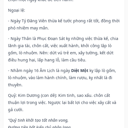
Ngoại lệ
:
- Ngày Tý Đăng Viên thừa kế tước phong rất tốt, đồng thời
phó nhiệm may mắn.
- Ngày Thân là Phục Đoạn Sát kỵ những việc thừa kế, chia
lãnh gia tài, chôn cất, việc xuất hành, khởi công lập lò
gốm, lò nhuộm. Nên: dứt vú trẻ em, xây tường, kết dứt
điều hung hại, lấp hang lỗ, làm cầu tiêu.
- Nhằm ngày 16 Âm Lịch là ngày
Diệt Một
kỵ lập lò gốm,
lò nhuộm, vào làm hành chính, làm rượu, kỵ nhất là đi
thuyền.
Quỷ: Kim Dương (con dê): Kim tinh, sao xấu. chôn cất
thuận lợi trong việc. Ngược lại bất lợi cho việc xây cất và
gả cưới.
“Quỷ tinh khởi tạo tất nhân vong,
Đường tiền bất kiến chủ nhân lang,