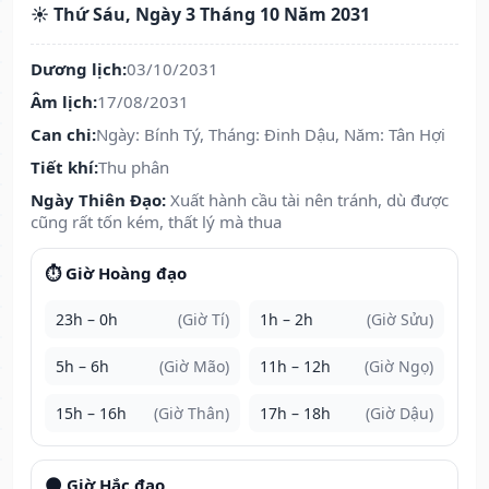
☀️ Thứ Sáu, Ngày 3 Tháng 10 Năm 2031
Dương lịch:
03/10/2031
Âm lịch:
17/08/2031
Can chi:
Ngày: Bính Tý, Tháng: Đinh Dậu, Năm: Tân Hợi
Tiết khí:
Thu phân
Ngày Thiên Đạo:
Xuất hành cầu tài nên tránh, dù được
cũng rất tốn kém, thất lý mà thua
⏱️ Giờ Hoàng đạo
23h – 0h
(Giờ Tí)
1h – 2h
(Giờ Sửu)
5h – 6h
(Giờ Mão)
11h – 12h
(Giờ Ngọ)
15h – 16h
(Giờ Thân)
17h – 18h
(Giờ Dậu)
🌑 Giờ Hắc đạo