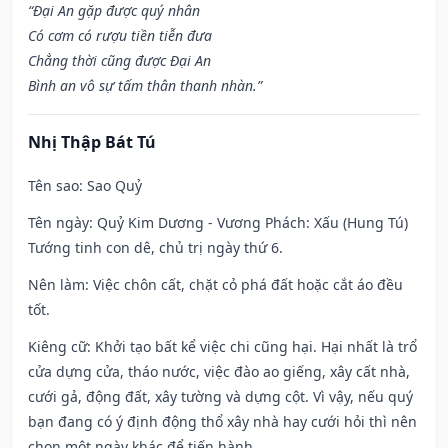
“Đại An gặp được quý nhân
Có cơm có rượu tiền tiễn đưa
Chẳng thời cũng được Đại An
Bình an vô sự tấm thân thanh nhàn.”
Nhị Thập Bát Tú
Tên sao
: Sao Quỷ
Tên ngày
: Quỷ Kim Dương - Vương Phách: Xấu (Hung Tú)
Tướng tinh con dê, chủ trị ngày thứ 6.
Nên làm
: Việc chôn cất, chặt cỏ phá đất hoặc cắt áo đều
tốt.
Kiêng cữ
: Khởi tạo bất kể việc chi cũng hại. Hại nhất là trổ
cửa dựng cửa, tháo nước, việc đào ao giếng, xây cất nhà,
cưới gả, động đất, xây tường và dựng cột. Vì vậy, nếu quý
bạn đang có ý định động thổ xây nhà hay cưới hỏi thì nên
chọn một ngày khác để tiến hành.