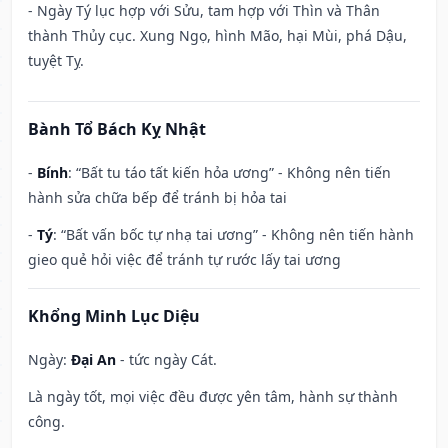
- Ngày Tý lục hợp với Sửu, tam hợp với Thìn và Thân
thành Thủy cục. Xung Ngọ, hình Mão, hại Mùi, phá Dậu,
tuyệt Tỵ.
Bành Tổ Bách Kỵ Nhật
-
Bính
: “Bất tu táo tất kiến hỏa ương” - Không nên tiến
hành sửa chữa bếp để tránh bị hỏa tai
-
Tý
: “Bất vấn bốc tự nhạ tai ương” - Không nên tiến hành
gieo quẻ hỏi việc để tránh tự rước lấy tai ương
Khổng Minh Lục Diệu
Ngày:
Đại An
- tức ngày Cát.
Là ngày tốt, mọi việc đều được yên tâm, hành sự thành
công.