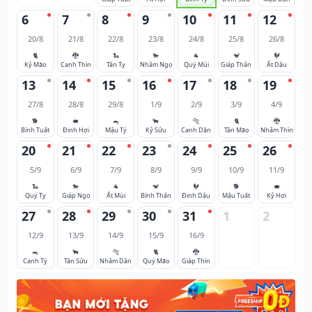
6
7
8
9
10
11
12
20/8
21/8
22/8
23/8
24/8
25/8
26/8
🐈
🐉
🐍
🐎
🐐
🐒
🐓
Kỷ Mão
Canh Thìn
Tân Tỵ
Nhâm Ngọ
Quý Mùi
Giáp Thân
Ất Dậu
13
14
15
16
17
18
19
27/8
28/8
29/8
1/9
2/9
3/9
4/9
🐕
🐖
🐀
🐂
🐅
🐈
🐉
Bính Tuất
Đinh Hợi
Mậu Tý
Kỷ Sửu
Canh Dần
Tân Mão
Nhâm Thìn
20
21
22
23
24
25
26
5/9
6/9
7/9
8/9
9/9
10/9
11/9
🐍
🐎
🐐
🐒
🐓
🐕
🐖
Quý Tỵ
Giáp Ngọ
Ất Mùi
Bính Thân
Đinh Dậu
Mậu Tuất
Kỷ Hợi
27
28
29
30
31
1
2
12/9
13/9
14/9
15/9
16/9
🐀
🐂
🐅
🐈
🐉
Canh Tý
Tân Sửu
Nhâm Dần
Quý Mão
Giáp Thìn