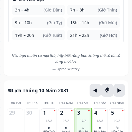
3h – 4h
(Giờ Dần)
7h – 8h
(Giờ Thìn)
9h – 10h
(Giờ Tỵ)
13h – 14h
(Giờ Mùi)
19h – 20h
(Giờ Tuất)
21h – 22h
(Giờ Hợi)
Nếu bạn muốn có mọi thứ, hãy biết rằng bạn không thể có tất cả
cùng một lúc.
— Oprah Winfrey
Lịch Tháng 10 Năm 2031
THỨ HAI
THỨ BA
THỨ TƯ
THỨ NĂM
THỨ SÁU
THỨ BẢY
CHỦ NHẬT
29
30
1
2
3
4
5
15/8
16/8
17/8
18/8
19/8
🐕
🐖
🐀
🐂
🐅
Giáp Tuất
Ất Hợi
Bính Tý
Đinh Sửu
Mậu Dần