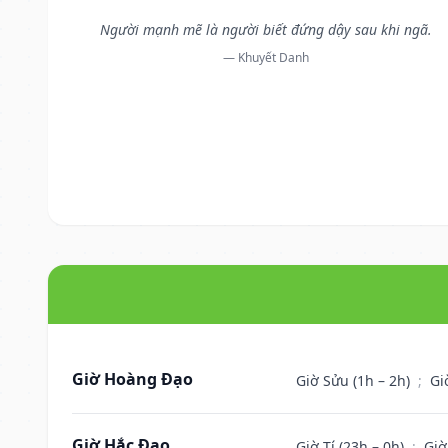
Người mạnh mẽ là người biết đứng dậy sau khi ngã.
— Khuyết Danh
Giờ Hoàng Đạo
Giờ Sửu (1h – 2h)
;
Gi
Giờ Hắc Đạo
Giờ Tí (23h – 0h)
;
Giờ