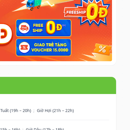
 Tuất (19h – 20h)
;
Giờ Hợi (21h – 22h)
(15h – 16h)
;
Giờ Dậu (17h – 18h)