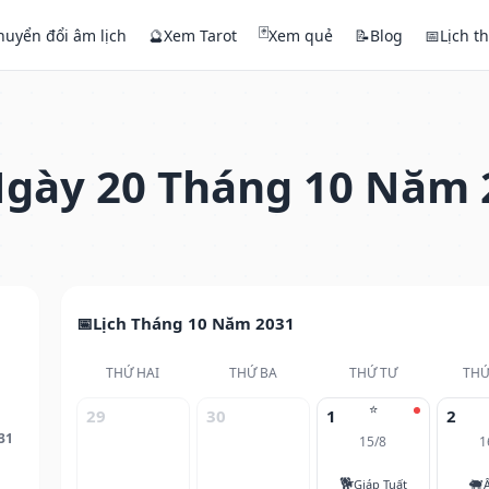
🃏
huyển đổi âm lịch
🔮
Xem Tarot
Xem quẻ
📝
Blog
📅
Lịch t
gày 20 Tháng 10 Năm 
Lịch Tháng 10 Năm 2031
THỨ HAI
THỨ BA
THỨ TƯ
THỨ
⭐
29
30
1
2
31
15/8
1
🐕
🐖
Giáp Tuất