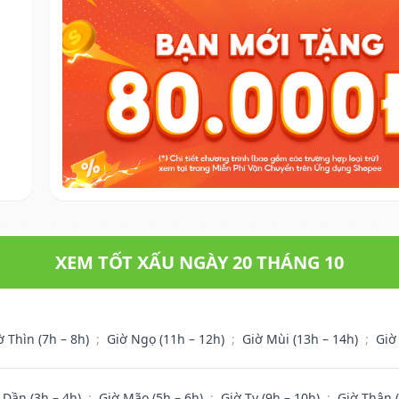
XEM TỐT XẤU NGÀY 20 THÁNG 10
ờ Thìn (7h – 8h)
;
Giờ Ngọ (11h – 12h)
;
Giờ Mùi (13h – 14h)
;
Giờ
 Dần (3h – 4h)
;
Giờ Mão (5h – 6h)
;
Giờ Tỵ (9h – 10h)
;
Giờ Thân 