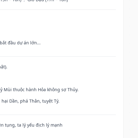
bắt đầu dự án lớn...
ật).
 Kỷ Mùi thuộc hành Hỏa không sợ Thủy.
hại Dần, phá Thân, tuyệt Tý.
ện tụng, ta lý yếu địch lý mạnh