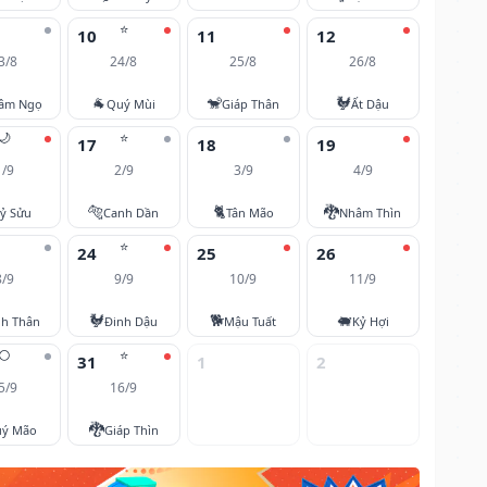
⭐
10
11
12
3/8
24/8
25/8
26/8
🐐
🐒
🐓
âm Ngọ
Quý Mùi
Giáp Thân
Ất Dậu
🌙
⭐
17
18
19
1/9
2/9
3/9
4/9
🐅
🐈
🐉
ỷ Sửu
Canh Dần
Tân Mão
Nhâm Thìn
⭐
24
25
26
8/9
9/9
10/9
11/9
🐓
🐕
🐖
nh Thân
Đinh Dậu
Mậu Tuất
Kỷ Hợi
🌕
⭐
31
1
2
5/9
16/9
🐉
ý Mão
Giáp Thìn