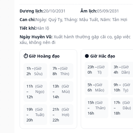
Dương lịch:
20/10/2031
Âm lịch:
05/09/2031
Can chi:
Ngày: Quý Tỵ, Tháng: Mậu Tuất, Năm: Tân Hợi
Tiết khí:
Hàn lộ
Ngày Huyền Vũ:
Xuất hành thường gặp cãi cọ, gặp việc
xấu, không nên đi
⏱️ Giờ Hoàng đạo
🌑 Giờ Hắc đạo
23h –
(Giờ
3h –
(Giờ
1h –
(Giờ
7h –
(Giờ
0h
Tí)
4h
Dần)
2h
Sửu)
8h
Thìn)
5h –
(Giờ
9h –
(Giờ
11h
(Giờ
13h
(Giờ
6h
Mão)
10h
Tỵ)
–
Ngọ)
–
Mùi)
12h
14h
15h
(Giờ
17h
(Giờ
–
Thân)
–
Dậu)
19h
(Giờ
21h
(Giờ
16h
18h
–
Tuất)
–
Hợi)
20h
22h