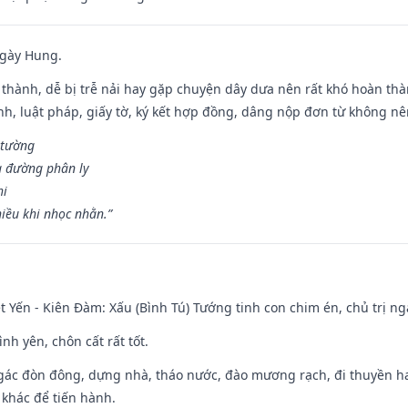
ngày Hung.
 thành, dễ bị trễ nải hay gặp chuyện dây dưa nên rất khó hoàn th
ính, luật pháp, giấy tờ, ký kết hợp đồng, dâng nộp đơn từ không nên
 tường
a đường phân ly
hi
iều khi nhọc nhằn.”
 Yến - Kiên Đàm: Xấu (Bình Tú) Tướng tinh con chim én, chủ trị ng
ình yên, chôn cất rất tốt.
gác đòn đông, dựng nhà, tháo nước, đào mương rạch, đi thuyền hay
 khác để tiến hành.