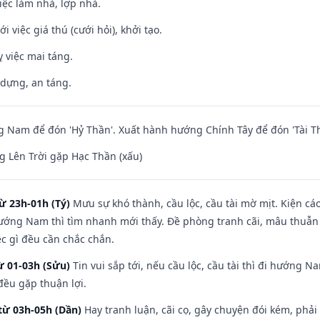
việc làm nhà, lợp nhà.
i việc giá thú (cưới hỏi), khởi tạo.
 việc mai táng.
 dựng, an táng.
Nam để đón 'Hỷ Thần'. Xuất hành hướng Chính Tây để đón 'Tài Th
 Lên Trời gặp Hạc Thần (xấu)
ừ 23h-01h (Tý)
Mưu sự khó thành, cầu lộc, cầu tài mờ mịt. Kiện cáo
hướng Nam thì tìm nhanh mới thấy. Đề phòng tranh cãi, mâu thuẫn
ệc gì đều cần chắc chắn.
ừ 01-03h (Sửu)
Tin vui sắp tới, nếu cầu lộc, cầu tài thì đi hướng 
đều gặp thuận lợi.
từ 03h-05h (Dần)
Hay tranh luận, cãi cọ, gây chuyện đói kém, phải