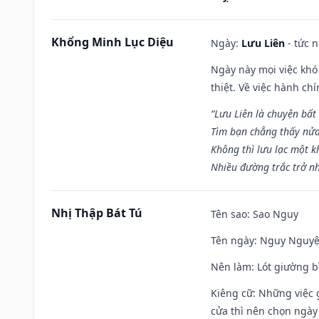
Khổng Minh Lục Diệu
Ngày:
Lưu Liên
- tức 
Ngày này mọi việc khó
thiệt. Về việc hành ch
“Lưu Liên là chuyện bất
Tìm bạn chẳng thấy nử
Không thì lưu lạc một k
Nhiều đường trắc trở nh
Nhị Thập Bát Tú
Tên sao
: Sao Nguy
Tên ngày
: Nguy Nguyệt
Nên làm
: Lót giường b
Kiêng cữ
: Những việc 
cửa thì nên chọn ngày