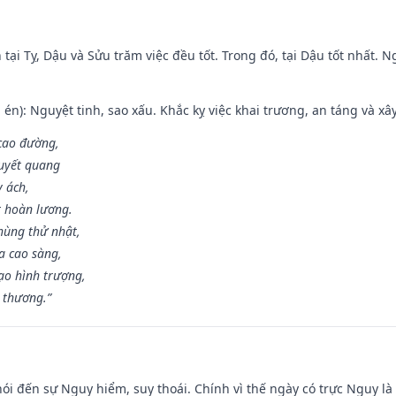
tại Tỵ, Dậu và Sửu trăm việc đều tốt. Trong đó, tại Dậu tốt nhất.
én): Nguyệt tinh, sao xấu. Khắc kỵ việc khai trương, an táng và xâ
 cao đường,
huyết quang
y ách,
t hoàn lương.
hùng thử nhật,
a cao sàng,
ạo hình trượng,
i thương.”
nói đến sự Nguy hiểm, suy thoái. Chính vì thế ngày có trực Nguy l