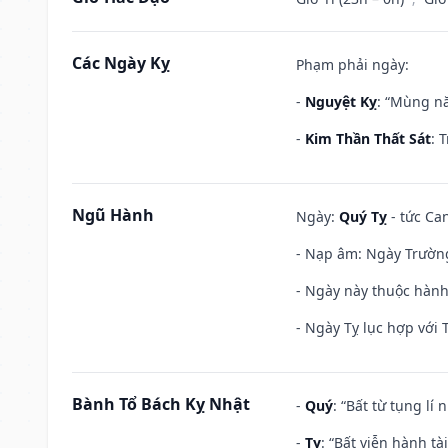
Các Ngày Kỵ
Phạm phải ngày:
-
Nguyệt Kỵ
: “Mùng nă
-
Kim Thần Thất Sát
: 
Ngũ Hành
Ngày:
Quý Tỵ
- tức Can
- Nạp âm: Ngày Trường 
- Ngày này thuộc hành
- Ngày Tỵ lục hợp với 
Bành Tổ Bách Kỵ Nhật
-
Quý
: “Bất từ tụng lí
-
Tỵ
: “Bất viễn hành t