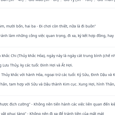
m, mười bốn, hai ba - Đi chơi còn thiệt, nữa là đi buôn”
Tránh làm những công việc quan trọng, đi xa, ký kết hợp đồng, hay 
 khắc Chi (Thủy khắc Hỏa), ngày này là ngày cát trung bình (chế nh
Lưu Thủy, kỵ các tuổi: Đinh Hợi và Ất Hợi.
 Thủy khắc với hành Hỏa, ngoại trừ các tuổi: Kỷ Sửu, Đinh Dậu và
Thân, tam hợp với Sửu và Dậu thành Kim cục. Xung Hợi, hình Thân, 
 nhược địch cường” - Không nên tiến hành các việc liên quan đến ki
ài vật phục tàng” - Không nên đi xa để tránh tiền của mất mát