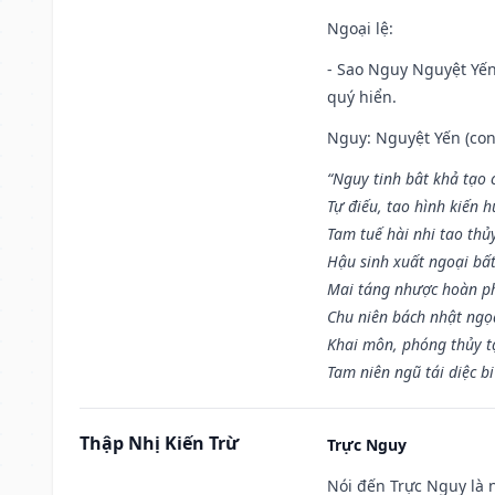
Ngoại lệ
:
- Sao Nguy Nguyệt Yến 
quý hiển.
Nguy: Nguyệt Yến (con 
“Nguy tinh bât khả tạo
Tự điếu, tao hình kiến 
Tam tuế hài nhi tao thủ
Hậu sinh xuất ngoại bấ
Mai táng nhược hoàn p
Chu niên bách nhật ngọ
Khai môn, phóng thủy t
Tam niên ngũ tái diệc b
Thập Nhị Kiến Trừ
Trực Nguy
Nói đến Trực Nguy là 