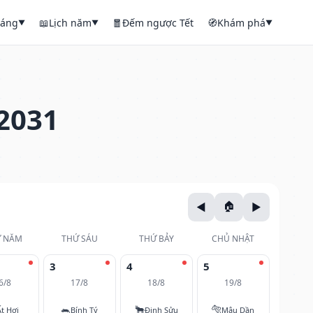
háng
📖
Lịch năm
🧧
Đếm ngược Tết
🧭
Khám phá
▼
▼
▼
2031
 NĂM
THỨ SÁU
THỨ BẢY
CHỦ NHẬT
3
4
5
6/8
17/8
18/8
19/8
🐀
🐂
🐅
Ất Hợi
Bính Tý
Đinh Sửu
Mậu Dần