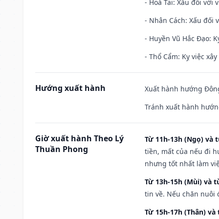
- Hoả Tai: Xấu đối với 
- Nhân Cách: Xấu đối vớ
- Huyền Vũ Hắc Đạo: Kỵ
- Thổ Cẩm: Kỵ việc xây
Hướng xuất hành
Xuất hành hướng Đông 
Tránh xuất hành hướng
Giờ xuất hành Theo Lý
Từ 11h-13h (Ngọ) và t
Thuần Phong
tiền, mất của nếu đi 
nhưng tốt nhất làm vi
Từ 13h-15h (Mùi) và t
tin về. Nếu chăn nuôi 
Từ 15h-17h (Thân) và 