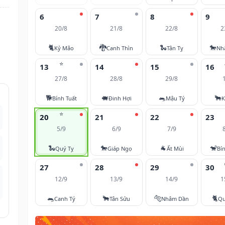
6
7
8
9
20/8
21/8
22/8
2
🐈
🐉
🐍
🐎
Kỷ Mão
Canh Thìn
Tân Tỵ
Nh
⭐
13
14
15
16
27/8
28/8
29/8
🐕
🐖
🐀
🐂
Bính Tuất
Đinh Hợi
Mậu Tý
K
⭐
20
21
22
23
5/9
6/9
7/9
🐍
🐎
🐐
🐒
Quý Tỵ
Giáp Ngọ
Ất Mùi
Bí
27
28
29
30
12/9
13/9
14/9
1
🐀
🐂
🐅
🐈
Canh Tý
Tân Sửu
Nhâm Dần
Qu