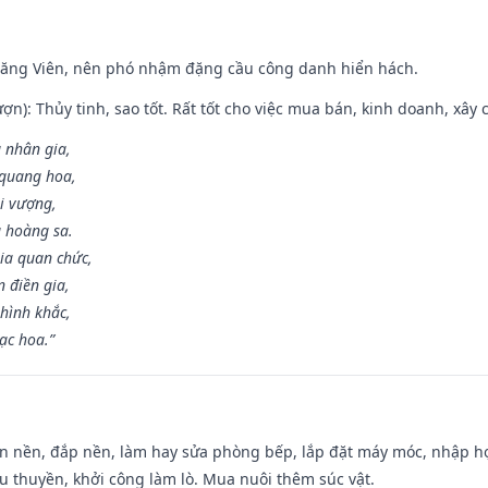
Đăng Viên, nên phó nhậm đặng cầu công danh hiển hách.
ợn): Thủy tinh, sao tốt. Rất tốt cho việc mua bán, kinh doanh, xây c
 nhân gia,
i quang hoa,
ài vượng,
g hoàng sa.
ia quan chức,
 điền gia,
hình khắc,
ạc hoa.”
an nền, đắp nền, làm hay sửa phòng bếp, lắp đặt máy móc, nhập họ
u thuyền, khởi công làm lò. Mua nuôi thêm súc vật.