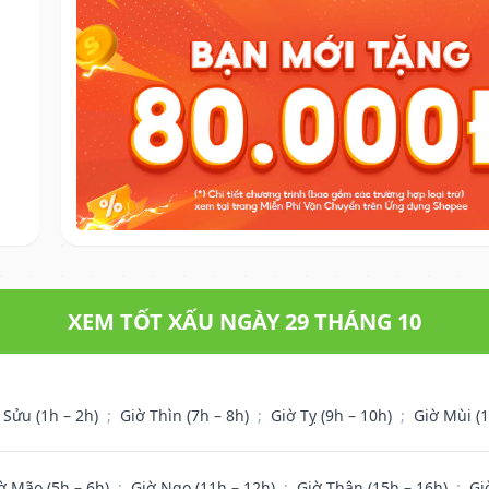
XEM TỐT XẤU NGÀY 29 THÁNG 10
 Sửu (1h – 2h)
;
Giờ Thìn (7h – 8h)
;
Giờ Tỵ (9h – 10h)
;
Giờ Mùi (
ờ Mão (5h – 6h)
;
Giờ Ngọ (11h – 12h)
;
Giờ Thân (15h – 16h)
;
Gi