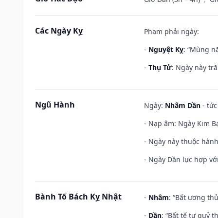
Các Ngày Kỵ
Phạm phải ngày:
-
Nguyệt Kỵ
: “Mùng nă
-
Thụ Tử
: Ngày này tr
Ngũ Hành
Ngày:
Nhâm Dần
- tức
- Nạp âm: Ngày Kim Bạ
- Ngày này thuộc hành
- Ngày Dần lục hợp với
Bành Tổ Bách Kỵ Nhật
-
Nhâm
: “Bất ương th
-
Dần
: “Bất tế tự quỷ