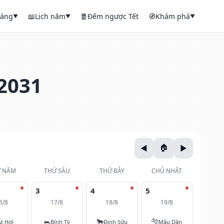
háng
📖
Lịch năm
🧧
Đếm ngược Tết
🧭
Khám phá
▼
▼
▼
2031
 NĂM
THỨ SÁU
THỨ BẢY
CHỦ NHẬT
3
4
5
6/8
17/8
18/8
19/8
🐀
🐂
🐅
Ất Hợi
Bính Tý
Đinh Sửu
Mậu Dần