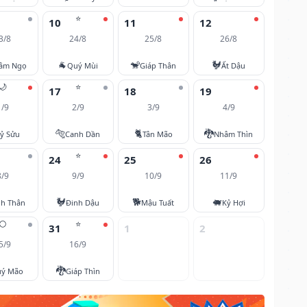
⭐
10
11
12
3/8
24/8
25/8
26/8
🐐
🐒
🐓
âm Ngọ
Quý Mùi
Giáp Thân
Ất Dậu
🌙
⭐
17
18
19
1/9
2/9
3/9
4/9
🐅
🐈
🐉
ỷ Sửu
Canh Dần
Tân Mão
Nhâm Thìn
⭐
24
25
26
8/9
9/9
10/9
11/9
🐓
🐕
🐖
nh Thân
Đinh Dậu
Mậu Tuất
Kỷ Hợi
🌕
⭐
31
1
2
5/9
16/9
🐉
ý Mão
Giáp Thìn