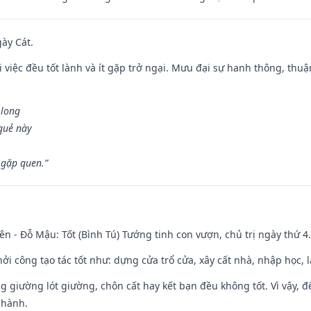
gày Cát.
 việc đều tốt lành và ít gặp trở ngại. Mưu đại sự hanh thông, thuậ
 long
 quẻ này
 gặp quen.”
ên - Đỗ Mậu: Tốt (Bình Tú) Tướng tinh con vượn, chủ trị ngày thứ 4.
hởi công tạo tác tốt như: dựng cửa trổ cửa, xây cất nhà, nhập học,
ng giường lót giường, chôn cất hay kết bạn đều không tốt. Vì vậy, 
 hành.