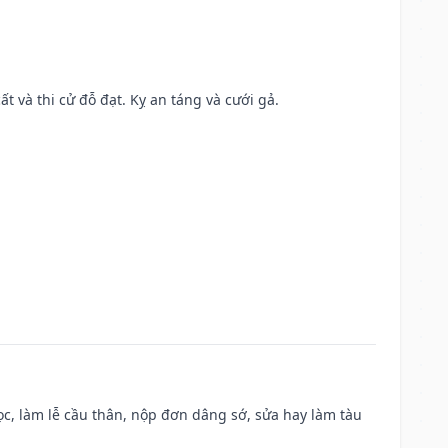
ất và thi cử đỗ đạt. Kỵ an táng và cưới gả.
c, làm lễ cầu thân, nộp đơn dâng sớ, sửa hay làm tàu