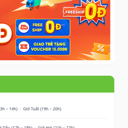
13h – 14h)
;
Giờ Tuất (19h – 20h)
ờ Dậu (17h – 18h)
;
Giờ Hợi (21h – 22h)