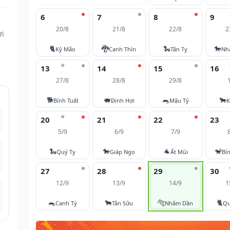
6
7
8
9
20/8
21/8
22/8
2
ợi
🐈
🐉
🐍
🐎
Kỷ Mão
Canh Thìn
Tân Tỵ
Nh
⭐
13
14
15
16
27/8
28/8
29/8
🐕
🐖
🐀
🐂
Bính Tuất
Đinh Hợi
Mậu Tý
K
⭐
20
21
22
23
5/9
6/9
7/9
🐍
🐎
🐐
🐒
Quý Tỵ
Giáp Ngọ
Ất Mùi
Bí
27
28
29
30
12/9
13/9
14/9
1
🐀
🐂
🐅
🐈
Canh Tý
Tân Sửu
Nhâm Dần
Qu