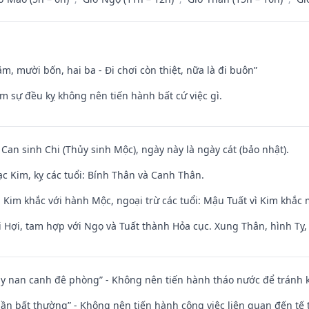
m, mười bốn, hai ba - Đi chơi còn thiệt, nữa là đi buôn”
ăm sự đều kỵ không nên tiến hành bất cứ việc gì.
 Can sinh Chi (Thủy sinh Mộc), ngày này là ngày cát (bảo nhật).
c Kim, kỵ các tuổi: Bính Thân và Canh Thân.
 Kim khắc với hành Mộc, ngoại trừ các tuổi: Mậu Tuất vì Kim khắc 
 Hợi, tam hợp với Ngọ và Tuất thành Hỏa cục. Xung Thân, hình Tỵ, 
ủy nan canh đê phòng” - Không nên tiến hành tháo nước để tránh
 thần bất thường” - Không nên tiến hành công việc liên quan đến t