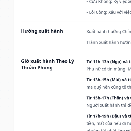
- Cửu Không: Kỵ việc x
- Lôi Công: Xấu với vi
Hướng xuất hành
Xuất hành hướng Chính
Tránh xuất hành hướng
Giờ xuất hành Theo Lý
Từ 11h-13h (Ngọ) và t
Thuần Phong
Phụ nữ có tin mừng. M
Từ 13h-15h (Mùi) và t
ma quỷ nên cúng tế th
Từ 15h-17h (Thân) và 
Người xuất hành thì đ
Từ 17h-19h (Dậu) và 
tiền, mất của nếu đi 
nhưng tốt nhất làm vi