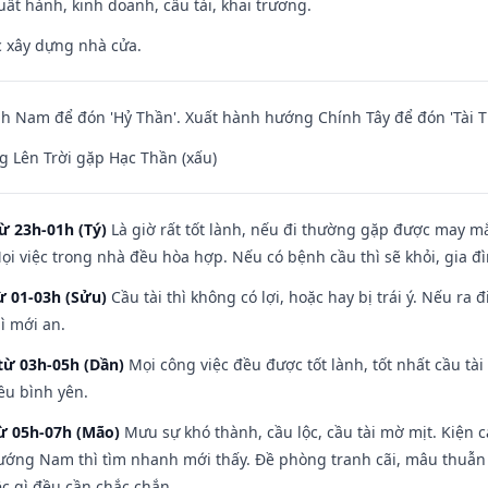
uất hành, kinh doanh, cầu tài, khai trương.
ệc xây dựng nhà cửa.
 Nam để đón 'Hỷ Thần'. Xuất hành hướng Chính Tây để đón 'Tài T
 Lên Trời gặp Hạc Thần (xấu)
ừ 23h-01h (Tý)
Là giờ rất tốt lành, nếu đi thường gặp được may mắ
ọi việc trong nhà đều hòa hợp. Nếu có bệnh cầu thì sẽ khỏi, gia 
ừ 01-03h (Sửu)
Cầu tài thì không có lợi, hoặc hay bị trái ý. Nếu ra 
ì mới an.
từ 03h-05h (Dần)
Mọi công việc đều được tốt lành, tốt nhất cầu t
ều bình yên.
từ 05h-07h (Mão)
Mưu sự khó thành, cầu lộc, cầu tài mờ mịt. Kiện c
hướng Nam thì tìm nhanh mới thấy. Đề phòng tranh cãi, mâu thuẫn
ệc gì đều cần chắc chắn.