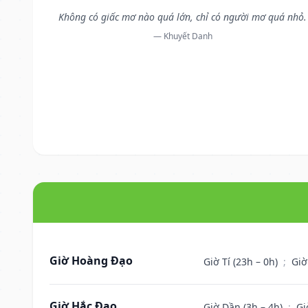
Không có giấc mơ nào quá lớn, chỉ có người mơ quá nhỏ.
— Khuyết Danh
Giờ Hoàng Đạo
Giờ Tí (23h – 0h)
;
Giờ
Giờ Hắc Đạo
Giờ Dần (3h – 4h)
;
Gi