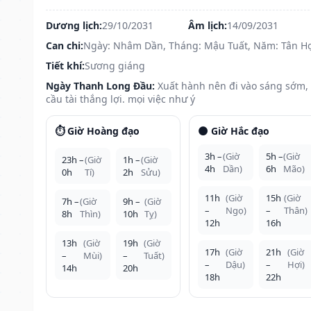
Dương lịch:
29/10/2031
Âm lịch:
14/09/2031
Can chi:
Ngày: Nhâm Dần, Tháng: Mậu Tuất, Năm: Tân H
Tiết khí:
Sương giáng
Ngày Thanh Long Đầu:
Xuất hành nên đi vào sáng sớm,
cầu tài thắng lợi. mọi việc như ý
⏱️ Giờ Hoàng đạo
🌑 Giờ Hắc đạo
3h –
(Giờ
5h –
(Giờ
23h –
(Giờ
1h –
(Giờ
4h
Dần)
6h
Mão)
0h
Tí)
2h
Sửu)
11h
(Giờ
15h
(Giờ
7h –
(Giờ
9h –
(Giờ
–
Ngọ)
–
Thân)
8h
Thìn)
10h
Tỵ)
12h
16h
13h
(Giờ
19h
(Giờ
17h
(Giờ
21h
(Giờ
–
Mùi)
–
Tuất)
–
Dậu)
–
Hợi)
14h
20h
18h
22h