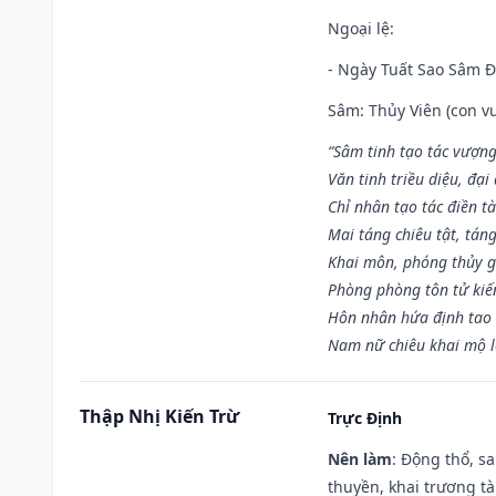
Ngoại lệ
:
- Ngày Tuất Sao Sâm 
Sâm: Thủy Viên (con vư
“Sâm tinh tạo tác vượng
Văn tinh triều diệu, đạ
Chỉ nhân tạo tác điền t
Mai táng chiêu tật, tán
Khai môn, phóng thủy g
Phòng phòng tôn tử kiến
Hôn nhân hứa định tao 
Nam nữ chiêu khai mộ l
Thập Nhị Kiến Trừ
Trực Định
Nên làm
: Động thổ, s
thuyền, khai trương tà