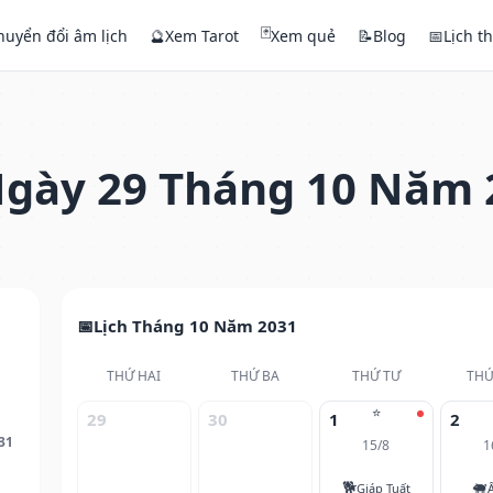
🃏
huyển đổi âm lịch
🔮
Xem Tarot
Xem quẻ
📝
Blog
📅
Lịch t
gày 29 Tháng 10 Năm 
Lịch Tháng 10 Năm 2031
THỨ HAI
THỨ BA
THỨ TƯ
THỨ
⭐
29
30
1
2
31
15/8
1
🐕
🐖
Giáp Tuất