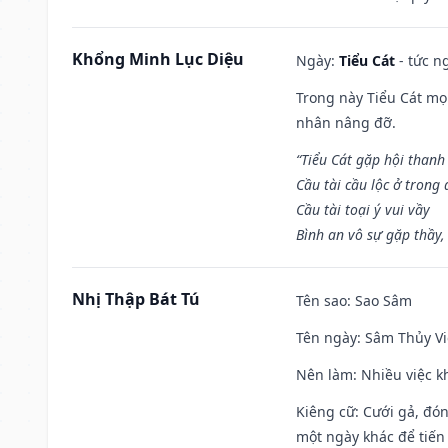
Khổng Minh Lục Diệu
Ngày:
Tiểu Cát
- tức n
Trong này Tiểu Cát mọi
nhân nâng đỡ.
“Tiểu Cát gặp hội thanh
Cầu tài cầu lộc ở trong
Cầu tài toại ý vui vầy
Bình an vô sự gặp thầy,
Nhị Thập Bát Tú
Tên sao
: Sao Sâm
Tên ngày
: Sâm Thủy Vi
Nên làm
: Nhiều việc k
Kiêng cữ
: Cưới gả, đó
một ngày khác để tiến