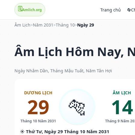
🗓️
Trang chủ
🔄
C
Amlich.org
Âm Lịch
>
Năm 2031
>
Tháng 10
>
Ngày 29
Âm Lịch Hôm Nay, N
Ngày Nhâm Dần, Tháng Mậu Tuất, Năm Tân Hợi
DƯƠNG LỊCH
ÂM LỊCH
29
14
🐅
Tháng 10 Năm 2031
Tháng 9 Năm 20
☀️ Thứ Tư, Ngày 29 Tháng 10 Năm 2031