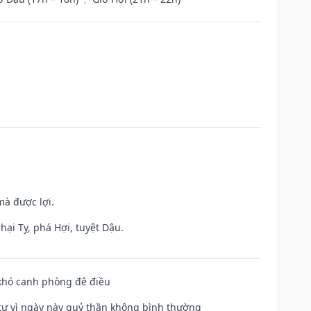
mà được lợi.
hại Tỵ, phá Hợi, tuyệt Dậu.
 khó canh phòng đê điều
ế tự vì ngày này quỷ thần không bình thường