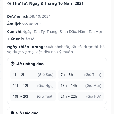
☀️ Thứ Tư, Ngày 8 Tháng 10 Năm 2031
Dương lịch:
08/10/2031
Âm lịch:
22/08/2031
Can chi:
Ngày: Tân Tỵ, Tháng: Đinh Dậu, Năm: Tân Hợi
Tiết khí:
Hàn lộ
Ngày Thiên Dương:
Xuất hành tốt, cầu tài được tài, hỏi
vợ được vợ mọi việc đều như ý muốn
⏱️ Giờ Hoàng đạo
1h – 2h
(Giờ Sửu)
7h – 8h
(Giờ Thìn)
11h – 12h
(Giờ Ngọ)
13h – 14h
(Giờ Mùi)
19h – 20h
(Giờ Tuất)
21h – 22h
(Giờ Hợi)
🌑 Giờ Hắc đạo