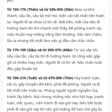
yên.
Từ 15h-17h (Thân) và từ 03h-05h (Dần)
Mưu sự khó
thành, cầu lộc, cầu tài mờ mịt. Kiện cáo tốt nhất nên hoãn
lại. Người đi xa chưa có tin về. Mất tiền, mất của nếu đi
hướng Nam thì tìm nhanh mới thấy. Đề phòng tranh cãi,
mâu thuẫn hay miệng tiếng tầm thường. Việc làm chậm,
lâu la nhưng tốt nhất làm việc gì đều cần chắc chắn.
Từ 17h-19h (Dậu) và từ 05h-07h (Mão)
Tin vui sắp tới,
nếu cầu lộc, cầu tài thì đi hướng Nam. Đi công việc gặp
gỡ có nhiều may mắn. Người đi có tin về. Nếu chăn nuôi
đều gặp thuận lợi.
Từ 19h-21h (Tuất) và từ 07h-09h (Thìn)
Hay tranh luận,
cãi cọ, gây chuyện đói kém, phải đề phòng. Người ra đi
tốt nhất nên hoãn lại. Phòng người người nguyền rủa,
tránh lây bệnh. Nói chung những việc như hội họp, tranh
luận, việc quan,…nên tránh đi vào giờ này. Nếu bắt buộc
phải đi vào giờ này thì nên giữ miệng để hạn ché gây ẩu