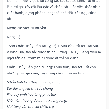
Nên làm
: Mọi việc khởi công tạo tác rất tốt lành. Tốt nhất
là cưới gả, xây cất lầu gác và chôn cất. Các việc khác như
xuất hành, dựng phòng, chặt cỏ phá đất, cất trại, cũng
tốt.
Kiêng cữ
: Việc đi thuyền.
Ngoại lệ
:
- Sao Chẩn Thủy Dẫn tại Tỵ, Dậu, Sửu đều rất tốt. Tại Sửu:
Vượng Địa, tạo tác được thịnh vượng. Tại Tỵ: Đăng Viên là
ngôi tôn đại, trăm mưu động ắt thành danh.
Chẩn: Thủy Dẫn (con trùng): Thủy tinh, sao tốt. Tốt cho
những việc gả cưới, xây dựng cũng như an táng.
“Chẩn tinh lâm thủy tạo long cung,
Đại đại vi quan thụ sắc phong,
Phú quý vinh hoa tăng phúc thọ,
Khố mãn thương doanh tự xương long.
Mai táng văn tinh lai chiếu trợ,