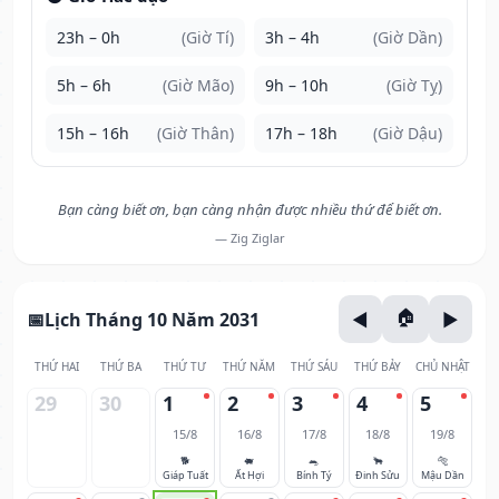
23h – 0h
(Giờ Tí)
3h – 4h
(Giờ Dần)
5h – 6h
(Giờ Mão)
9h – 10h
(Giờ Tỵ)
15h – 16h
(Giờ Thân)
17h – 18h
(Giờ Dậu)
Bạn càng biết ơn, bạn càng nhận được nhiều thứ để biết ơn.
— Zig Ziglar
Lịch Tháng 10 Năm 2031
THỨ HAI
THỨ BA
THỨ TƯ
THỨ NĂM
THỨ SÁU
THỨ BẢY
CHỦ NHẬT
29
30
1
2
3
4
5
15/8
16/8
17/8
18/8
19/8
🐕
🐖
🐀
🐂
🐅
Giáp Tuất
Ất Hợi
Bính Tý
Đinh Sửu
Mậu Dần