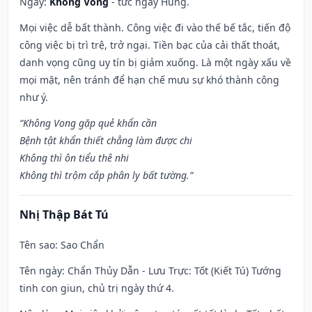
Ngày:
Không Vong
- tức ngày Hung.
Mọi việc dễ bất thành. Công việc đi vào thế bế tắc, tiến độ
công việc bị trì trệ, trở ngại. Tiền bạc của cải thất thoát,
danh vọng cũng uy tín bị giảm xuống. Là một ngày xấu về
mọi mặt, nên tránh để hạn chế mưu sự khó thành công
như ý.
“Không Vong gặp quẻ khẩn cần
Bệnh tật khẩn thiết chẳng làm được chi
Không thì ôn tiểu thê nhi
Không thì trộm cắp phân ly bất tường.”
Nhị Thập Bát Tú
Tên sao
: Sao Chẩn
Tên ngày
: Chẩn Thủy Dẫn - Lưu Trực: Tốt (Kiết Tú) Tướng
tinh con giun, chủ trị ngày thứ 4.