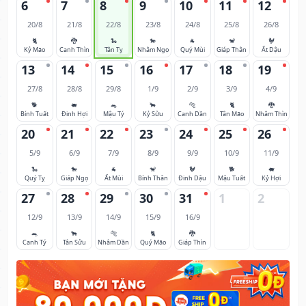
6
7
8
9
10
11
12
20/8
21/8
22/8
23/8
24/8
25/8
26/8
🐈
🐉
🐍
🐎
🐐
🐒
🐓
Kỷ Mão
Canh Thìn
Tân Tỵ
Nhâm Ngọ
Quý Mùi
Giáp Thân
Ất Dậu
13
14
15
16
17
18
19
27/8
28/8
29/8
1/9
2/9
3/9
4/9
🐕
🐖
🐀
🐂
🐅
🐈
🐉
Bính Tuất
Đinh Hợi
Mậu Tý
Kỷ Sửu
Canh Dần
Tân Mão
Nhâm Thìn
20
21
22
23
24
25
26
5/9
6/9
7/9
8/9
9/9
10/9
11/9
🐍
🐎
🐐
🐒
🐓
🐕
🐖
Quý Tỵ
Giáp Ngọ
Ất Mùi
Bính Thân
Đinh Dậu
Mậu Tuất
Kỷ Hợi
27
28
29
30
31
1
2
12/9
13/9
14/9
15/9
16/9
🐀
🐂
🐅
🐈
🐉
Canh Tý
Tân Sửu
Nhâm Dần
Quý Mão
Giáp Thìn