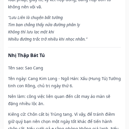
không nên vội vã.
“Lưu Liên là chuyện bất tường
Tìm bạn chẳng thấy nửa đường phân ly
Không thì lưu lạc một khi
Nhiều đường trắc trở nhiều khi nhọc nhằn.”
Nhị Thập Bát Tú
Tên sao
: Sao Cang
Tên ngày
: Cang Kim Long - Ngô Hán: Xấu (Hung Tú) Tướng
tinh con Rồng, chủ trị ngày thứ 6.
Nên làm
: công việc liên quan đến cắt may áo màn sẽ
đặng nhiều lộc ăn.
Kiêng cữ
: Chôn cất bị Trùng tang. Vì vậy, để tránh điềm
giữ quý bạn nên chọn một ngày tốt khác để tiến hành
chôn cất. Nếu cưới gả e rằng phòng không giá lạnh. Nếu