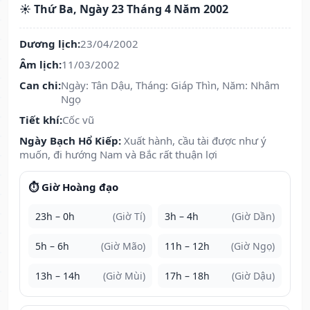
☀️ Thứ Ba, Ngày 23 Tháng 4 Năm 2002
Dương lịch:
23/04/2002
Âm lịch:
11/03/2002
Can chi:
Ngày: Tân Dậu, Tháng: Giáp Thìn, Năm: Nhâm
Ngọ
Tiết khí:
Cốc vũ
Ngày Bạch Hổ Kiếp:
Xuất hành, cầu tài được như ý
muốn, đi hướng Nam và Bắc rất thuận lợi
⏱️ Giờ Hoàng đạo
23h – 0h
(Giờ Tí)
3h – 4h
(Giờ Dần)
5h – 6h
(Giờ Mão)
11h – 12h
(Giờ Ngọ)
13h – 14h
(Giờ Mùi)
17h – 18h
(Giờ Dậu)