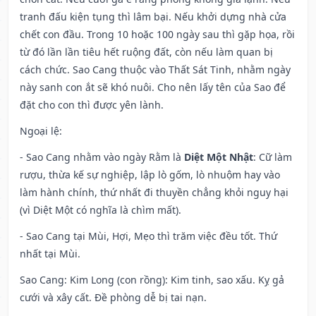
tranh đấu kiện tụng thì lâm bại. Nếu khởi dựng nhà cửa
chết con đầu. Trong 10 hoặc 100 ngày sau thì gặp họa, rồi
từ đó lần lần tiêu hết ruộng đất, còn nếu làm quan bị
cách chức. Sao Cang thuộc vào Thất Sát Tinh, nhằm ngày
này sanh con ắt sẽ khó nuôi. Cho nên lấy tên của Sao để
đặt cho con thì được yên lành.
Ngoại lệ
:
- Sao Cang nhằm vào ngày Rằm là
Diệt Một Nhật
: Cữ làm
rượu, thừa kế sự nghiệp, lập lò gốm, lò nhuộm hay vào
làm hành chính, thứ nhất đi thuyền chẳng khỏi nguy hại
(vì Diệt Một có nghĩa là chìm mất).
- Sao Cang tại Mùi, Hợi, Mẹo thì trăm việc đều tốt. Thứ
nhất tại Mùi.
Sao Cang: Kim Long (con rồng): Kim tinh, sao xấu. Kỵ gả
cưới và xây cất. Đề phòng dễ bị tai nạn.