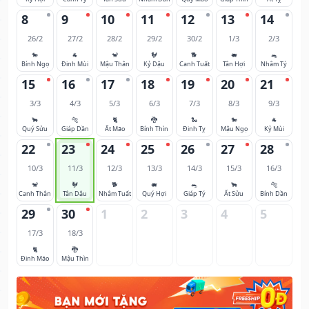
8
9
10
11
12
13
14
26/2
27/2
28/2
29/2
30/2
1/3
2/3
🐎
🐐
🐒
🐓
🐕
🐖
🐀
Bính Ngọ
Đinh Mùi
Mậu Thân
Kỷ Dậu
Canh Tuất
Tân Hợi
Nhâm Tý
15
16
17
18
19
20
21
3/3
4/3
5/3
6/3
7/3
8/3
9/3
🐂
🐅
🐈
🐉
🐍
🐎
🐐
Quý Sửu
Giáp Dần
Ất Mão
Bính Thìn
Đinh Tỵ
Mậu Ngọ
Kỷ Mùi
22
23
24
25
26
27
28
10/3
11/3
12/3
13/3
14/3
15/3
16/3
🐒
🐓
🐕
🐖
🐀
🐂
🐅
Canh Thân
Tân Dậu
Nhâm Tuất
Quý Hợi
Giáp Tý
Ất Sửu
Bính Dần
29
30
1
2
3
4
5
17/3
18/3
🐈
🐉
Đinh Mão
Mậu Thìn