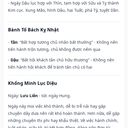
- Ngày Dậu lục hợp với Thìn, tam hợp với Sửu và Tỵ thành
Kim cục. Xung Mão, hình Dậu, hại Tuất, phá Tý, tuyệt Dần.
Bành Tổ Bách Kỵ Nhật
-
Tân
: “Bất hợp tương chủ nhân bất thường” - Không nên
tiến hành trộn tương, chủ không được nếm qua
-
Dậu
: “Bất hội khách tân chủ hữu thương” - Không nên
tiến hành hội khách để tránh tân chủ có hại
Khổng Minh Lục Diệu
Ngày:
Lưu Liên
- tức ngày Hung.
Ngày này mọi việc khó thành, dễ bị trễ nải hay gặp
chuyện dây dưa nên rất khó hoàn thành. Hơn nữa, dễ gặp
những chuyện thị phi hay khẩu thiệt. Về việc hành chính,
luật pháp, giấy tờ, ký kết hợp đồng, dâng nộp đơn từ