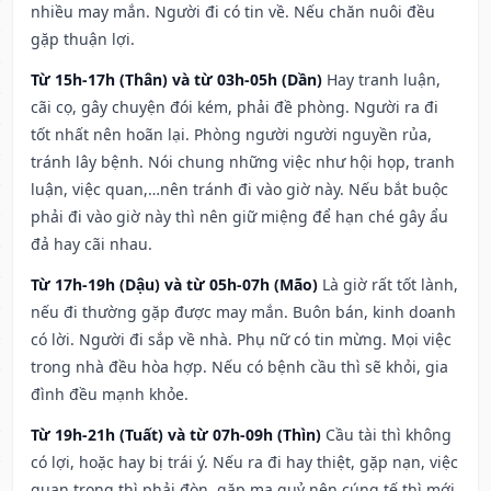
nhiều may mắn. Người đi có tin về. Nếu chăn nuôi đều
gặp thuận lợi.
Từ 15h-17h (Thân) và từ 03h-05h (Dần)
Hay tranh luận,
cãi cọ, gây chuyện đói kém, phải đề phòng. Người ra đi
tốt nhất nên hoãn lại. Phòng người người nguyền rủa,
tránh lây bệnh. Nói chung những việc như hội họp, tranh
luận, việc quan,…nên tránh đi vào giờ này. Nếu bắt buộc
phải đi vào giờ này thì nên giữ miệng để hạn ché gây ẩu
đả hay cãi nhau.
Từ 17h-19h (Dậu) và từ 05h-07h (Mão)
Là giờ rất tốt lành,
nếu đi thường gặp được may mắn. Buôn bán, kinh doanh
có lời. Người đi sắp về nhà. Phụ nữ có tin mừng. Mọi việc
trong nhà đều hòa hợp. Nếu có bệnh cầu thì sẽ khỏi, gia
đình đều mạnh khỏe.
Từ 19h-21h (Tuất) và từ 07h-09h (Thìn)
Cầu tài thì không
có lợi, hoặc hay bị trái ý. Nếu ra đi hay thiệt, gặp nạn, việc
quan trọng thì phải đòn, gặp ma quỷ nên cúng tế thì mới