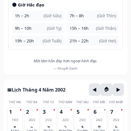
🌑 Giờ Hắc đạo
1h – 2h
(Giờ Sửu)
7h – 8h
(Giờ Thìn)
9h – 10h
(Giờ Tỵ)
15h – 16h
(Giờ Thân)
19h – 20h
(Giờ Tuất)
21h – 22h
(Giờ Hợi)
Một tâm hồn đẹp hơn ngoại hình đẹp.
— Khuyết Danh
Lịch Tháng 4 Năm 2002
THỨ HAI
THỨ BA
THỨ TƯ
THỨ NĂM
THỨ SÁU
THỨ BẢY
CHỦ NHẬT
1
2
3
4
5
6
7
19/2
20/2
21/2
22/2
23/2
24/2
25/2
🐖
🐀
🐂
🐅
🐈
🐉
🐍
Kỷ Hợi
Canh Tý
Tân Sửu
Nhâm Dần
Quý Mão
Giáp Thìn
Ất Tỵ