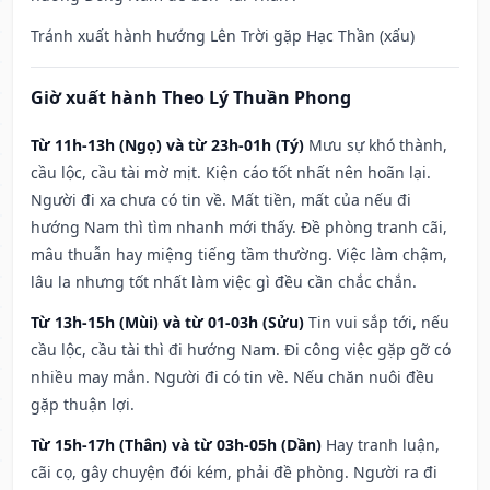
Tránh xuất hành hướng Lên Trời gặp Hạc Thần (xấu)
Giờ xuất hành Theo Lý Thuần Phong
Từ 11h-13h (Ngọ) và từ 23h-01h (Tý)
Mưu sự khó thành,
cầu lộc, cầu tài mờ mịt. Kiện cáo tốt nhất nên hoãn lại.
Người đi xa chưa có tin về. Mất tiền, mất của nếu đi
hướng Nam thì tìm nhanh mới thấy. Đề phòng tranh cãi,
mâu thuẫn hay miệng tiếng tầm thường. Việc làm chậm,
lâu la nhưng tốt nhất làm việc gì đều cần chắc chắn.
Từ 13h-15h (Mùi) và từ 01-03h (Sửu)
Tin vui sắp tới, nếu
cầu lộc, cầu tài thì đi hướng Nam. Đi công việc gặp gỡ có
nhiều may mắn. Người đi có tin về. Nếu chăn nuôi đều
gặp thuận lợi.
Từ 15h-17h (Thân) và từ 03h-05h (Dần)
Hay tranh luận,
cãi cọ, gây chuyện đói kém, phải đề phòng. Người ra đi