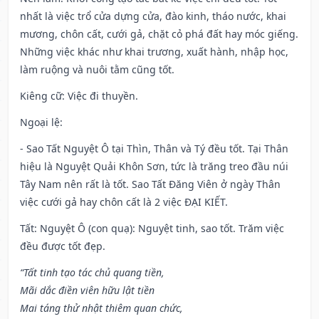
nhất là việc trổ cửa dựng cửa, đào kinh, tháo nước, khai
mương, chôn cất, cưới gả, chặt cỏ phá đất hay móc giếng.
Những việc khác như khai trương, xuất hành, nhập học,
làm ruộng và nuôi tằm cũng tốt.
Kiêng cữ
: Việc đi thuyền.
Ngoại lệ
:
- Sao Tất Nguyệt Ô tại Thìn, Thân và Tý đều tốt. Tại Thân
hiệu là Nguyệt Quải Khôn Sơn, tức là trăng treo đầu núi
Tây Nam nên rất là tốt. Sao Tất Đăng Viên ở ngày Thân
việc cưới gả hay chôn cất là 2 việc ĐẠI KIẾT.
Tất: Nguyệt Ô (con quạ): Nguyệt tinh, sao tốt. Trăm việc
đều được tốt đẹp.
“Tất tinh tạo tác chủ quang tiền,
Mãi dắc điền viên hữu lật tiền
Mai táng thử nhật thiêm quan chức,