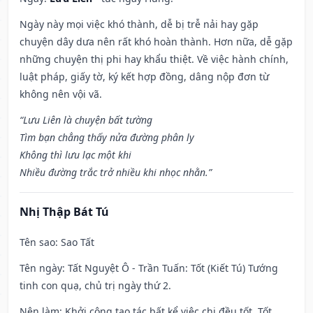
Ngày này mọi việc khó thành, dễ bị trễ nải hay gặp
chuyện dây dưa nên rất khó hoàn thành. Hơn nữa, dễ gặp
những chuyện thị phi hay khẩu thiệt. Về việc hành chính,
luật pháp, giấy tờ, ký kết hợp đồng, dâng nộp đơn từ
không nên vội vã.
“Lưu Liên là chuyện bất tường
Tìm bạn chẳng thấy nửa đường phân ly
Không thì lưu lạc một khi
Nhiều đường trắc trở nhiều khi nhọc nhằn.”
Nhị Thập Bát Tú
Tên sao
: Sao Tất
Tên ngày
: Tất Nguyệt Ô - Trần Tuấn: Tốt (Kiết Tú) Tướng
tinh con quạ, chủ trị ngày thứ 2.
Nên làm
: Khởi công tạo tác bất kể việc chi đều tốt. Tốt