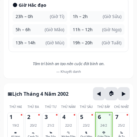
🌑 Giờ Hắc đạo
23h – 0h
(Giờ Tí)
1h – 2h
(Giờ Sửu)
5h – 6h
(Giờ Mão)
11h – 12h
(Giờ Ngọ)
13h – 14h
(Giờ Mùi)
19h – 20h
(Giờ Tuất)
Tâm trí bình an tạo nên cuộc đời bình an.
— Khuyết danh
Lịch Tháng 4 Năm 2002
THỨ HAI
THỨ BA
THỨ TƯ
THỨ NĂM
THỨ SÁU
THỨ BẢY
CHỦ NHẬT
1
2
3
4
5
6
7
19/2
20/2
21/2
22/2
23/2
24/2
25/2
🐖
🐀
🐂
🐅
🐈
🐉
🐍
Kỷ Hợi
Canh Tý
Tân Sửu
Nhâm Dần
Quý Mão
Giáp Thìn
Ất Tỵ