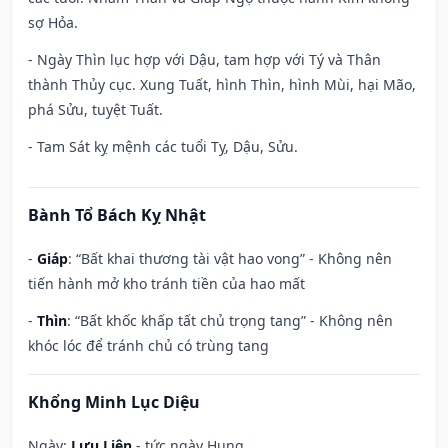
sợ Hỏa.
- Ngày Thìn lục hợp với Dậu, tam hợp với Tý và Thân
thành Thủy cục. Xung Tuất, hình Thìn, hình Mùi, hại Mão,
phá Sửu, tuyệt Tuất.
- Tam Sát kỵ mệnh các tuổi Tỵ, Dậu, Sửu.
Bành Tổ Bách Kỵ Nhật
-
Giáp
: “Bất khai thương tài vật hao vong” - Không nên
tiến hành mở kho tránh tiền của hao mất
-
Thìn
: “Bất khốc khấp tất chủ trọng tang” - Không nên
khóc lóc để tránh chủ có trùng tang
Khổng Minh Lục Diệu
Ngày:
Lưu Liên
- tức ngày Hung.