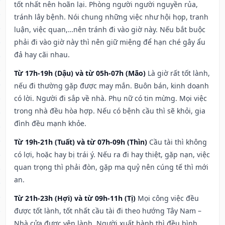
tốt nhất nên hoãn lại. Phòng người người nguyền rủa,
tránh lây bệnh. Nói chung những việc như hội họp, tranh
luận, việc quan,…nên tránh đi vào giờ này. Nếu bắt buộc
phải đi vào giờ này thì nên giữ miệng để hạn ché gây ẩu
đả hay cãi nhau.
Từ 17h-19h (Dậu) và từ 05h-07h (Mão)
Là giờ rất tốt lành,
nếu đi thường gặp được may mắn. Buôn bán, kinh doanh
có lời. Người đi sắp về nhà. Phụ nữ có tin mừng. Mọi việc
trong nhà đều hòa hợp. Nếu có bệnh cầu thì sẽ khỏi, gia
đình đều mạnh khỏe.
Từ 19h-21h (Tuất) và từ 07h-09h (Thìn)
Cầu tài thì không
có lợi, hoặc hay bị trái ý. Nếu ra đi hay thiệt, gặp nạn, việc
quan trọng thì phải đòn, gặp ma quỷ nên cúng tế thì mới
an.
Từ 21h-23h (Hợi) và từ 09h-11h (Tị)
Mọi công việc đều
được tốt lành, tốt nhất cầu tài đi theo hướng Tây Nam –
Nhà cửa được yên lành. Người xuất hành thì đều bình