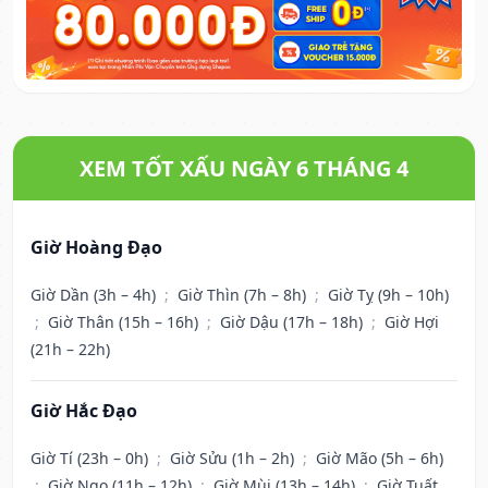
XEM TỐT XẤU NGÀY 6 THÁNG 4
Giờ Hoàng Đạo
Giờ Dần (3h – 4h)
;
Giờ Thìn (7h – 8h)
;
Giờ Tỵ (9h – 10h)
;
Giờ Thân (15h – 16h)
;
Giờ Dậu (17h – 18h)
;
Giờ Hợi
(21h – 22h)
Giờ Hắc Đạo
Giờ Tí (23h – 0h)
;
Giờ Sửu (1h – 2h)
;
Giờ Mão (5h – 6h)
;
Giờ Ngọ (11h – 12h)
;
Giờ Mùi (13h – 14h)
;
Giờ Tuất