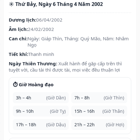
☀️ Thứ Bảy, Ngày 6 Tháng 4 Năm 2002
Dương lịch:
06/04/2002
Âm lịch:
24/02/2002
Can chi:
Ngày: Giáp Thìn, Tháng: Quý Mão, Năm: Nhâm
Ngọ
Tiết khí:
Thanh minh
Ngày Thiên Thương:
Xuất hành để gặp cấp trên thì
tuyệt vời, cầu tài thì được tài, mọi việc đều thuận lợi
⏱️ Giờ Hoàng đạo
3h – 4h
(Giờ Dần)
7h – 8h
(Giờ Thìn)
9h – 10h
(Giờ Tỵ)
15h – 16h
(Giờ Thân)
17h – 18h
(Giờ Dậu)
21h – 22h
(Giờ Hợi)