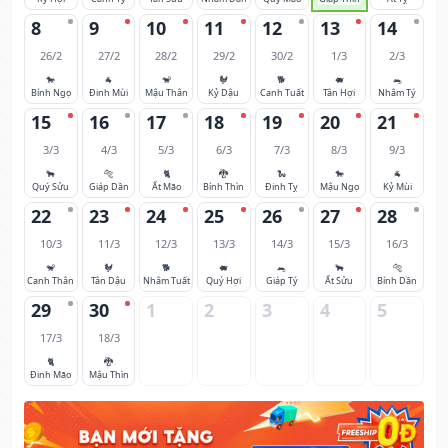
8
9
10
11
12
13
14
26/2
27/2
28/2
29/2
30/2
1/3
2/3
🐎
🐐
🐒
🐓
🐕
🐖
🐀
Bính Ngọ
Đinh Mùi
Mậu Thân
Kỷ Dậu
Canh Tuất
Tân Hợi
Nhâm Tý
15
16
17
18
19
20
21
3/3
4/3
5/3
6/3
7/3
8/3
9/3
🐂
🐅
🐈
🐉
🐍
🐎
🐐
Quý Sửu
Giáp Dần
Ất Mão
Bính Thìn
Đinh Tỵ
Mậu Ngọ
Kỷ Mùi
22
23
24
25
26
27
28
10/3
11/3
12/3
13/3
14/3
15/3
16/3
🐒
🐓
🐕
🐖
🐀
🐂
🐅
Canh Thân
Tân Dậu
Nhâm Tuất
Quý Hợi
Giáp Tý
Ất Sửu
Bính Dần
29
30
1
2
3
4
5
17/3
18/3
🐈
🐉
Đinh Mão
Mậu Thìn