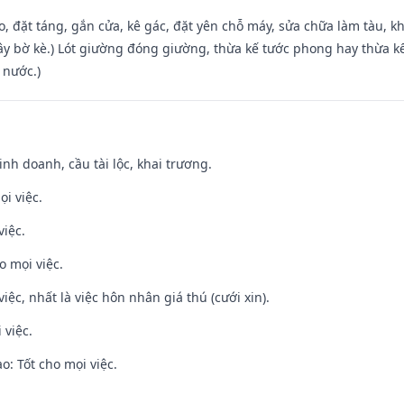
o, đặt táng, gắn cửa, kê gác, đặt yên chỗ máy, sửa chữa làm tàu, kh
xây bờ kè.) Lót giường đóng giường, thừa kế tước phong hay thừa k
 nước.)
 kinh doanh, cầu tài lộc, khai trương.
ọi việc.
việc.
o mọi việc.
việc, nhất là việc hôn nhân giá thú (cưới xin).
 việc.
: Tốt cho mọi việc.