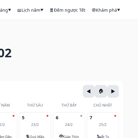
háng
📖
Lịch năm
🧧
Đếm ngược Tết
🧭
Khám phá
▼
▼
▼
02
 NĂM
THỨ SÁU
THỨ BẢY
CHỦ NHẬT
5
6
7
2/2
23/2
24/2
25/2
🐈
🐉
🐍
âm Dần
Quý Mão
Giáp Thìn
Ất Tỵ