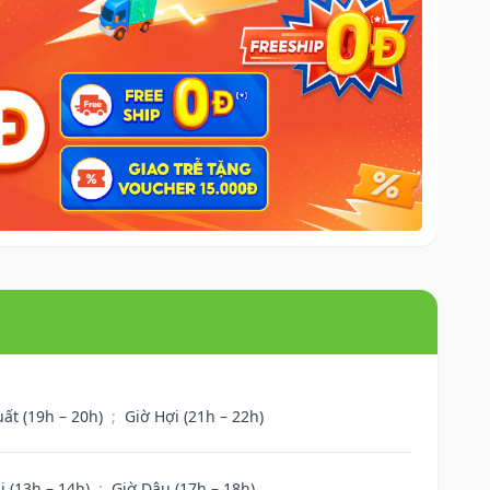
uất (19h – 20h)
;
Giờ Hợi (21h – 22h)
i (13h – 14h)
;
Giờ Dậu (17h – 18h)