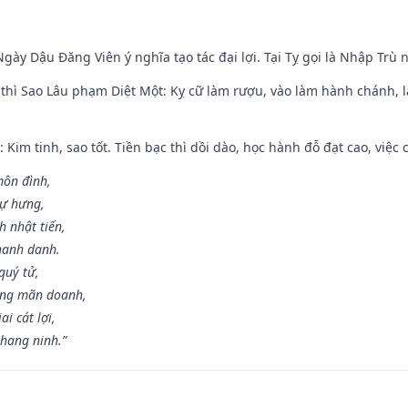
gày Dậu Đăng Viên ý nghĩa tạo tác đại lợi. Tại Tỵ gọi là Nhập Trù nê
 thì Sao Lâu phạm Diệt Một: Kỵ cữ làm rượu, vào làm hành chánh, l
 Kim tinh, sao tốt. Tiền bạc thì dồi dào, học hành đỗ đạt cao, việc cư
môn đình,
sự hưng,
h nhật tiến,
hanh danh.
quý tử,
ơng mãn doanh,
i cát lợi,
khang ninh.”