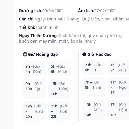
Dương lịch:
09/04/2002
Âm lịch:
27/02/2002
Can chi:
Ngày: Đinh Mùi, Tháng: Quý Mão, Năm: Nhâm 
Tiết khí:
Thanh minh
Ngày Thiên Đường:
Xuất hành tốt, quý nhân phù trợ,
buôn bán may mắn, mọi việc đều như ý
⏱️ Giờ Hoàng đạo
🌑 Giờ Hắc đạo
23h –
(Giờ
1h –
(Giờ
3h –
(Giờ
5h –
(Giờ
0h
Tí)
2h
Sửu)
4h
Dần)
6h
Mão)
7h –
(Giờ
11h
(Giờ
9h –
(Giờ
15h
(Giờ
8h
Thìn)
–
Ngọ)
10h
Tỵ)
–
Thân)
12h
16h
13h
(Giờ
17h
(Giờ
19h
(Giờ
21h
(Giờ
–
Mùi)
–
Dậu)
–
Tuất)
–
Hợi)
14h
18h
20h
22h