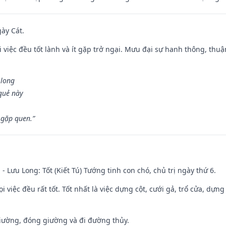
gày Cát.
 việc đều tốt lành và ít gặp trở ngại. Mưu đại sự hanh thông, thuậ
 long
 quẻ này
 gặp quen.”
 - Lưu Long: Tốt (Kiết Tú) Tướng tinh con chó, chủ trị ngày thứ 6.
i việc đều rất tốt. Tốt nhất là việc dựng cột, cưới gả, trổ cửa, dựng
 giường, đóng giường và đi đường thủy.