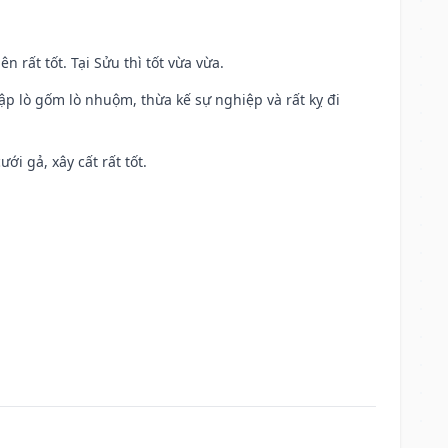
n rất tốt. Tại Sửu thì tốt vừa vừa.
ập lò gốm lò nhuộm, thừa kế sự nghiệp và rất kỵ đi
ới gả, xây cất rất tốt.