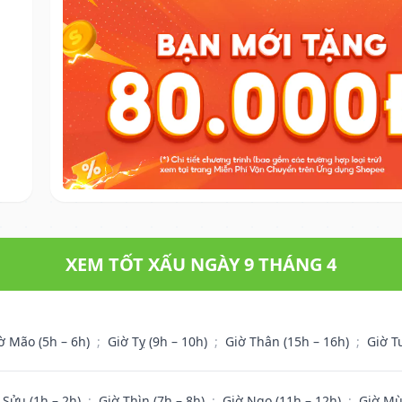
XEM TỐT XẤU NGÀY 9 THÁNG 4
ờ Mão (5h – 6h)
;
Giờ Tỵ (9h – 10h)
;
Giờ Thân (15h – 16h)
;
Giờ T
 Sửu (1h – 2h)
;
Giờ Thìn (7h – 8h)
;
Giờ Ngọ (11h – 12h)
;
Giờ Mù