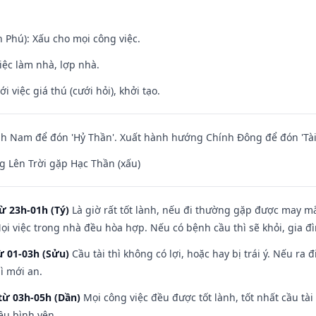
n Phú): Xấu cho mọi công việc.
việc làm nhà, lợp nhà.
i việc giá thú (cưới hỏi), khởi tạo.
h Nam để đón 'Hỷ Thần'. Xuất hành hướng Chính Đông để đón 'Tài
 Lên Trời gặp Hạc Thần (xấu)
ừ 23h-01h (Tý)
Là giờ rất tốt lành, nếu đi thường gặp được may mắ
ọi việc trong nhà đều hòa hợp. Nếu có bệnh cầu thì sẽ khỏi, gia 
ừ 01-03h (Sửu)
Cầu tài thì không có lợi, hoặc hay bị trái ý. Nếu ra 
ì mới an.
từ 03h-05h (Dần)
Mọi công việc đều được tốt lành, tốt nhất cầu t
ều bình yên.