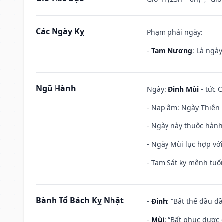
Các Ngày Kỵ
Phạm phải ngày:
-
Tam Nương
: Là ngà
Ngũ Hành
Ngày:
Đinh Mùi
- tức C
- Nạp âm: Ngày Thiên H
- Ngày này thuộc hành
- Ngày Mùi lục hợp vớ
- Tam Sát kỵ mệnh tuổi
Bành Tổ Bách Kỵ Nhật
-
Đinh
: “Bất thế đầu đ
-
Mùi
: “Bất phục dược