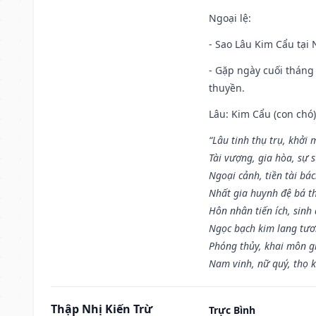
Ngoại lệ
:
- Sao Lâu Kim Cẩu tại N
- Gặp ngày cuối tháng
thuyền.
Lâu: Kim Cẩu (con chó):
“Lâu tinh thụ trụ, khởi 
Tài vượng, gia hòa, sự 
Ngoại cảnh, tiền tài bác
Nhất gia huynh đệ bá t
Hôn nhân tiến ích, sinh 
Ngọc bạch kim lang tư
Phóng thủy, khai môn gia
Nam vinh, nữ quý, thọ 
Thập Nhị Kiến Trừ
Trực Bình