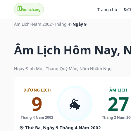
🗓️
Trang chủ
🔄
C
Amlich.org
Âm Lịch
>
Năm 2002
>
Tháng 4
>
Ngày 9
Âm Lịch Hôm Nay, N
Ngày Đinh Mùi, Tháng Quý Mão, Năm Nhâm Ngọ
DƯƠNG LỊCH
ÂM LỊCH
9
27
🐐
Tháng 4 Năm 2002
Tháng 2 Năm 20
☀️ Thứ Ba, Ngày 9 Tháng 4 Năm 2002