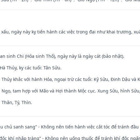
y xấu, ngày này kỵ tiến hành các việc trọng đại như khai trương, xuấ
an sinh Chi (Hỏa sinh Thổ), ngày này là ngày cát (bảo nhật).
à Thủy, kỵ các tuổi: Tân Sửu.
 Thủy khắc với hành Hỏa, ngoại trừ các tuổi: Kỷ Sửu, Đinh Dậu và
i Ngọ, tam hợp với Mão và Hợi thành Mộc cục. Xung Sửu, hình Sửu, 
 Thân, Tý, Thìn.
ầu chủ sanh sang” - Không nên tiến hành việc cắt tóc để tránh đầu
 độc khí nhập tràng” - Không nên uống thuốc để tránh khí độc ngấ