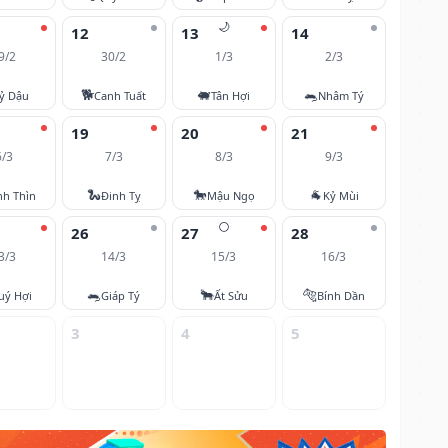
🌙
12
13
14
9/2
30/2
1/3
2/3
🐕
🐖
🐀
ỷ Dậu
Canh Tuất
Tân Hợi
Nhâm Tý
19
20
21
6/3
7/3
8/3
9/3
🐍
🐎
🐐
nh Thìn
Đinh Tỵ
Mậu Ngọ
Kỷ Mùi
🌕
26
27
28
3/3
14/3
15/3
16/3
🐀
🐂
🐅
uý Hợi
Giáp Tý
Ất Sửu
Bính Dần
3
4
5