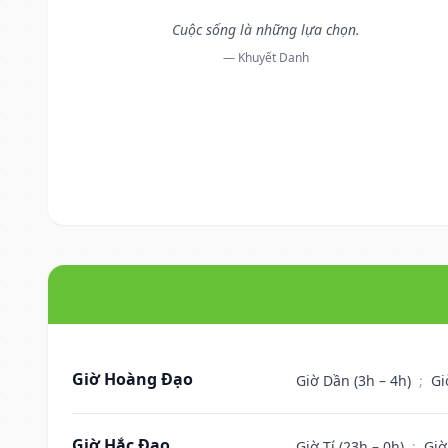
Cuộc sống là những lựa chọn.
— Khuyết Danh
Giờ Hoàng Đạo
Giờ Dần (3h – 4h)
;
Gi
Giờ Hắc Đạo
Giờ Tí (23h – 0h)
;
Giờ