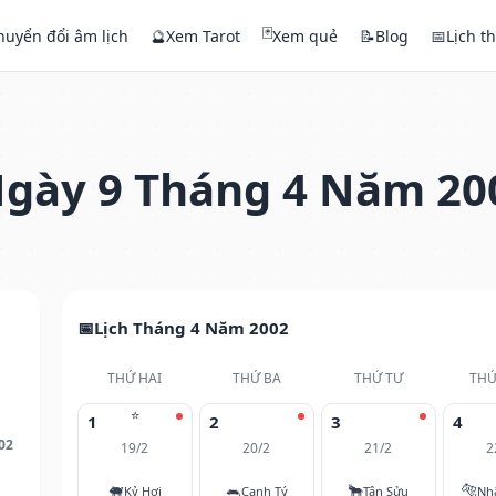
🃏
huyển đổi âm lịch
🔮
Xem Tarot
Xem quẻ
📝
Blog
📅
Lịch t
gày 9 Tháng 4 Năm 20
Lịch Tháng 4 Năm 2002
THỨ HAI
THỨ BA
THỨ TƯ
THỨ
⭐
1
2
3
4
02
19/2
20/2
21/2
2
🐖
🐀
🐂
🐅
Kỷ Hợi
Canh Tý
Tân Sửu
Nh