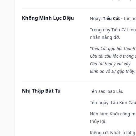
Khổng Minh Lục Diệu
Ngày:
Tiểu Cát
- tức n
Trong này Tiểu Cát mọi
nhân nâng đỡ.
“Tiểu Cát gặp hội thanh
Cầu tài cầu lộc ở trong
Cầu tài toại ý vui vầy
Bình an vô sự gặp thầy,
Nhị Thập Bát Tú
Tên sao
: Sao Lâu
Tên ngày
: Lâu Kim Cẩu
Nên làm
: Khởi công mọ
thủy lợi.
Kiêng cữ
: Nhất là lót