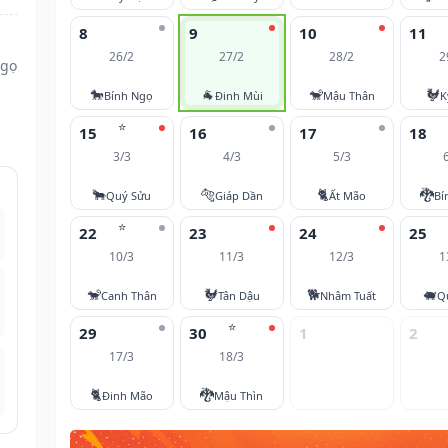
8
9
10
11
26/2
27/2
28/2
2
Ngọ
🐎
🐐
🐒
🐓
Bính Ngọ
Đinh Mùi
Mậu Thân
K
⭐
15
16
17
18
3/3
4/3
5/3
🐂
🐅
🐈
🐉
Quý Sửu
Giáp Dần
Ất Mão
Bí
⭐
22
23
24
25
10/3
11/3
12/3
1
🐒
🐓
🐕
🐖
Canh Thân
Tân Dậu
Nhâm Tuất
Q
⭐
29
30
1
2
17/3
18/3
🐈
🐉
Đinh Mão
Mậu Thìn