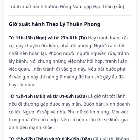
Tránh xuất hành hướng Đông Nam gặp Hạc Thần (xấu)
Giờ xuất hành Theo Lý Thuần Phong
Từ 11h-13h (Ngọ) và từ 23h-01h (Tý)
Hay tranh luận, cãi
cọ, gây chuyện đói kém, phải đề phòng. Người ra đi tốt
nhất nên hoãn lại. Phòng người người nguyền rủa, tránh
lây bệnh. Nói chung những việc như hội họp, tranh luận,
việc quan,…nên tránh đi vào giờ này. Nếu bắt buộc phải
đi vào giờ này thì nên giữ miệng để hạn ché gây ẩu đả
hay cãi nhau.
Từ 13h-15h (Mùi) và từ 01-03h (Sửu)
Là giờ rất tốt lành,
nếu đi thường gặp được may mắn. Buôn bán, kinh doanh
có lời. Người đi sắp về nhà. Phụ nữ có tin mừng. Mọi việc
trong nhà đều hòa hợp. Nếu có bệnh cầu thì sẽ khỏi, gia
đình đều mạnh khỏe.
Từ 15h-17h (Thân) và từ 03h-05h (Dần)
Cầu tài thì không