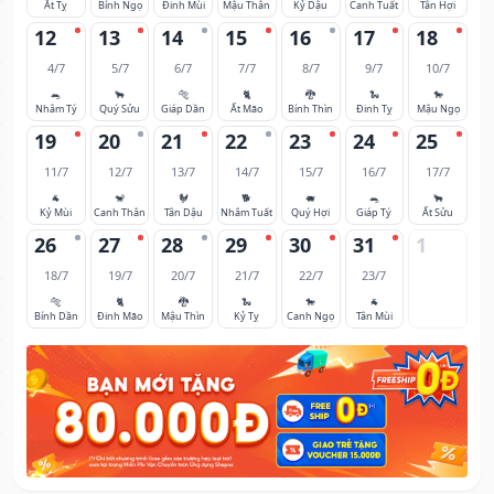
Ất Tỵ
Bính Ngọ
Đinh Mùi
Mậu Thân
Kỷ Dậu
Canh Tuất
Tân Hợi
12
13
14
15
16
17
18
4/7
5/7
6/7
7/7
8/7
9/7
10/7
🐀
🐂
🐅
🐈
🐉
🐍
🐎
Nhâm Tý
Quý Sửu
Giáp Dần
Ất Mão
Bính Thìn
Đinh Tỵ
Mậu Ngọ
19
20
21
22
23
24
25
11/7
12/7
13/7
14/7
15/7
16/7
17/7
🐐
🐒
🐓
🐕
🐖
🐀
🐂
Kỷ Mùi
Canh Thân
Tân Dậu
Nhâm Tuất
Quý Hợi
Giáp Tý
Ất Sửu
26
27
28
29
30
31
1
18/7
19/7
20/7
21/7
22/7
23/7
🐅
🐈
🐉
🐍
🐎
🐐
Bính Dần
Đinh Mão
Mậu Thìn
Kỷ Tỵ
Canh Ngọ
Tân Mùi