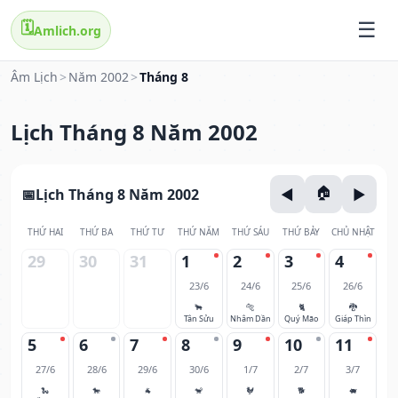
🗓️
Amlich.org
Âm Lịch
>
Năm 2002
>
Tháng 8
Lịch Tháng 8 Năm 2002
Lịch Tháng 8 Năm 2002
THỨ HAI
THỨ BA
THỨ TƯ
THỨ NĂM
THỨ SÁU
THỨ BẢY
CHỦ NHẬT
29
30
31
1
2
3
4
23/6
24/6
25/6
26/6
🐂
🐅
🐈
🐉
Tân Sửu
Nhâm Dần
Quý Mão
Giáp Thìn
5
6
7
8
9
10
11
27/6
28/6
29/6
30/6
1/7
2/7
3/7
🐍
🐎
🐐
🐒
🐓
🐕
🐖