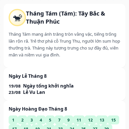
Tháng Tám (Tám): Tây Bắc &
🐒
Thuận Phúc
Tháng Tám mang ánh trăng tròn vằng vặc, tiếng trống
lân rộn rã. Trẻ thơ phá cỗ Trung Thu, người lớn sum họp
thưởng trà. Tháng này tượng trưng cho sự đầy đủ, viên
mãn và niềm vui gia đình.
Ngày Lễ Tháng 8
Ngày tổng khởi nghĩa
19/08
Lễ Vu Lan
23/08
Ngày Hoàng Đạo Tháng 8
1
2
3
4
5
7
9
11
12
13
15
17
18
19
21
23
24
25
27
29