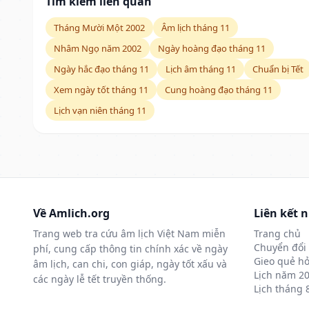
Tìm kiếm liên quan
Tháng Mười Một 2002
Âm lịch tháng 11
Nhâm Ngọ năm 2002
Ngày hoàng đạo tháng 11
Ngày hắc đạo tháng 11
Lịch âm tháng 11
Chuẩn bị Tết
Xem ngày tốt tháng 11
Cung hoàng đạo tháng 11
Lịch vạn niên tháng 11
Về Amlich.org
Liên kết 
Trang web tra cứu âm lịch Việt Nam miễn
Trang chủ
Chuyển đổi 
phí, cung cấp thông tin chính xác về ngày
Gieo quẻ hỏ
âm lịch, can chi, con giáp, ngày tốt xấu và
Lịch năm 2
các ngày lễ tết truyền thống.
Lịch tháng 