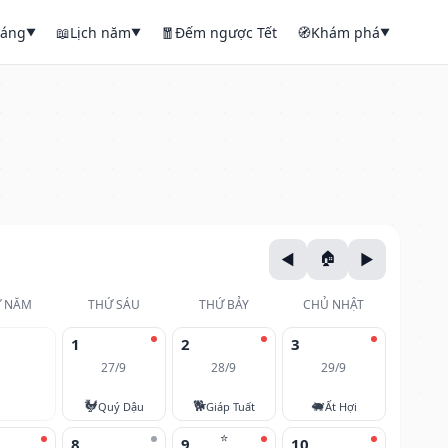
háng
📖
Lịch năm
🧧
Đếm ngược Tết
🧭
Khám phá
▼
▼
▼
 NĂM
THỨ SÁU
THỨ BẢY
CHỦ NHẬT
1
2
3
27/9
28/9
29/9
🐓
🐕
🐖
Quý Dậu
Giáp Tuất
Ất Hợi
⭐
8
9
10