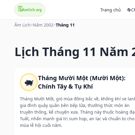
🗓️
Trang chủ
🔄
C
Amlich.org
Âm Lịch
>
Năm 2002
>
Tháng 11
Lịch Tháng 11 Năm 
Tháng Mười Một (Mười Một):
🐖
Chính Tây & Tụ Khí
Tháng Mười Một, gió mùa đông bắc về, không khí se lạn
gia đình quây quần bên bếp lửa, thưởng thức món ăn
truyền thống, kể chuyện xưa. Tháng này thuộc hoàng đạ
Tuất, nhấn mạnh giá trị sum họp, an lạc và chuẩn bị cho
mùa lễ hội cuối năm.