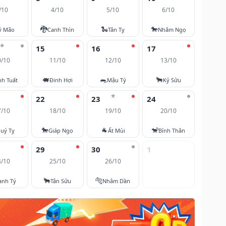
/10
4/10
5/10
6/10
🐉
🐍
🐎
ỷ Mão
Canh Thìn
Tân Tỵ
Nhâm Ngọ
⭐
15
16
17
0/10
11/10
12/10
13/10
🐖
🐀
🐂
nh Tuất
Đinh Hợi
Mậu Tý
Kỷ Sửu
⭐
22
23
24
7/10
18/10
19/10
20/10
🐎
🐐
🐒
uý Tỵ
Giáp Ngọ
Ất Mùi
Bính Thân
29
30
1
4/10
25/10
26/10
🐂
🐅
anh Tý
Tân Sửu
Nhâm Dần