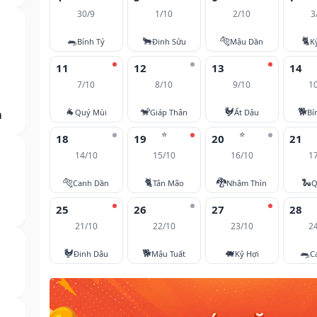
30/9
1/10
2/10
3
🐀
🐂
🐅
🐈
Bính Tý
Đinh Sửu
Mậu Dần
K
11
12
13
14
7/10
8/10
9/10
1
🐐
🐒
🐓
🐕
m
Quý Mùi
Giáp Thân
Ất Dậu
Bí
⭐
⭐
18
19
20
21
14/10
15/10
16/10
1
🐅
🐈
🐉
🐍
Canh Dần
Tân Mão
Nhâm Thìn
Q
25
26
27
28
21/10
22/10
23/10
2
🐓
🐕
🐖
🐀
Đinh Dậu
Mậu Tuất
Kỷ Hợi
C