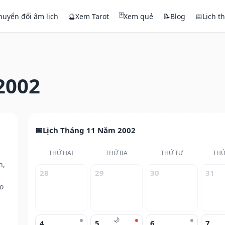
🃏
huyển đổi âm lịch
🔮
Xem Tarot
Xem quẻ
📝
Blog
📅
Lịch t
2002
Lịch Tháng 11 Năm 2002
THỨ HAI
THỨ BA
THỨ TƯ
THỨ
h,
28
29
30
31
o
🌙
4
5
6
7