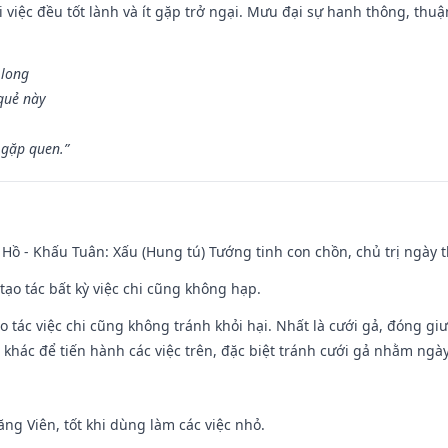
 việc đều tốt lành và ít gặp trở ngại. Mưu đại sự hanh thông, thuậ
 long
 quẻ này
 gặp quen.”
Hồ - Khấu Tuân: Xấu (Hung tú) Tướng tinh con chồn, chủ trị ngày t
tạo tác bất kỳ việc chi cũng không hạp.
o tác việc chi cũng không tránh khỏi hại. Nhất là cưới gả, đóng giườ
khác để tiến hành các việc trên, đặc biệt tránh cưới gả nhằm ngày
ng Viên, tốt khi dùng làm các việc nhỏ.