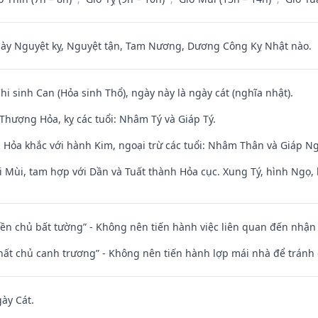
 Nguyệt kỵ, Nguyệt tận, Tam Nương, Dương Công Kỵ Nhật nào.
Chi sinh Can (Hỏa sinh Thổ), ngày này là ngày cát (nghĩa nhật).
Thượng Hỏa, kỵ các tuổi: Nhâm Tý và Giáp Tý.
 Hỏa khắc với hành Kim, ngoại trừ các tuổi: Nhâm Thân và Giáp N
i Mùi, tam hợp với Dần và Tuất thành Hỏa cục. Xung Tý, hình Ngọ, 
điền chủ bất tường” - Không nên tiến hành việc liên quan đến nhậ
 thất chủ canh trương” - Không nên tiến hành lợp mái nhà để tránh 
gày Cát.