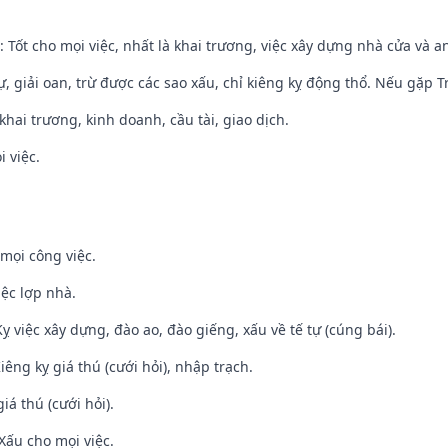
: Tốt cho mọi việc, nhất là khai trương, việc xây dựng nhà cửa và a
tự, giải oan, trừ được các sao xấu, chỉ kiêng kỵ động thổ. Nếu gặp Tr
 khai trương, kinh doanh, cầu tài, giao dịch.
i việc.
mọi công việc.
iệc lợp nhà.
ỵ việc xây dựng, đào ao, đào giếng, xấu về tế tự (cúng bái).
Kiêng kỵ giá thú (cưới hỏi), nhập trạch.
iá thú (cưới hỏi).
Xấu cho mọi việc.