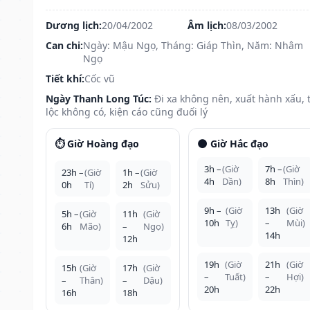
Dương lịch:
20/04/2002
Âm lịch:
08/03/2002
Can chi:
Ngày: Mậu Ngọ, Tháng: Giáp Thìn, Năm: Nhâm
Ngọ
Tiết khí:
Cốc vũ
Ngày Thanh Long Túc:
Đi xa không nên, xuất hành xấu, t
lộc không có, kiện cáo cũng đuối lý
⏱️ Giờ Hoàng đạo
🌑 Giờ Hắc đạo
3h –
(Giờ
7h –
(Giờ
23h –
(Giờ
1h –
(Giờ
4h
Dần)
8h
Thìn)
0h
Tí)
2h
Sửu)
9h –
(Giờ
13h
(Giờ
5h –
(Giờ
11h
(Giờ
10h
Tỵ)
–
Mùi)
6h
Mão)
–
Ngọ)
14h
12h
19h
(Giờ
21h
(Giờ
15h
(Giờ
17h
(Giờ
–
Tuất)
–
Hợi)
–
Thân)
–
Dậu)
20h
22h
16h
18h