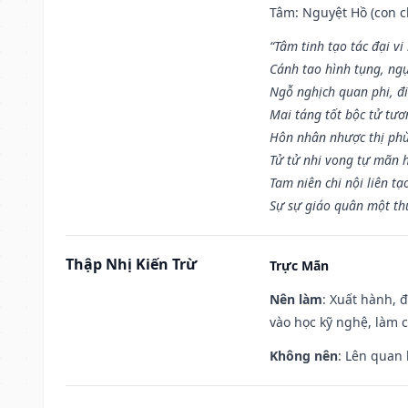
Tâm: Nguyệt Hồ (con ch
“Tâm tinh tạo tác đại vi
Cánh tao hình tụng, ngụ
Ngỗ nghịch quan phi, đi
Mai táng tốt bộc tử tươ
Hôn nhân nhược thị phù
Tử tử nhi vong tự mãn 
Tam niên chi nội liên tạ
Sự sự giáo quân một th
Thập Nhị Kiến Trừ
Trực Mãn
Nên làm
: Xuất hành, 
vào học kỹ nghệ, làm 
Không nên
: Lên quan