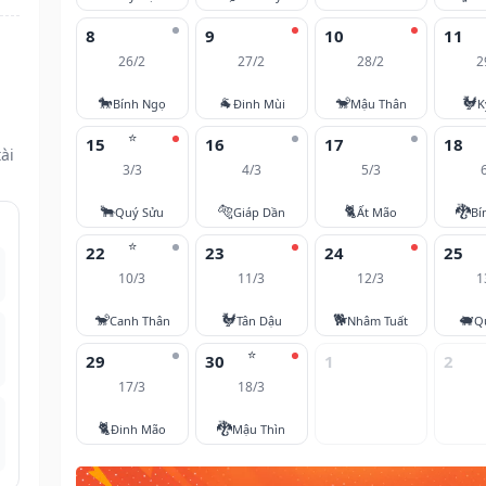
8
9
10
11
26/2
27/2
28/2
2
🐎
🐐
🐒
🐓
Bính Ngọ
Đinh Mùi
Mậu Thân
K
⭐
15
16
17
18
ài
3/3
4/3
5/3
🐂
🐅
🐈
🐉
Quý Sửu
Giáp Dần
Ất Mão
Bí
⭐
22
23
24
25
10/3
11/3
12/3
1
🐒
🐓
🐕
🐖
Canh Thân
Tân Dậu
Nhâm Tuất
Q
⭐
29
30
1
2
17/3
18/3
🐈
🐉
Đinh Mão
Mậu Thìn