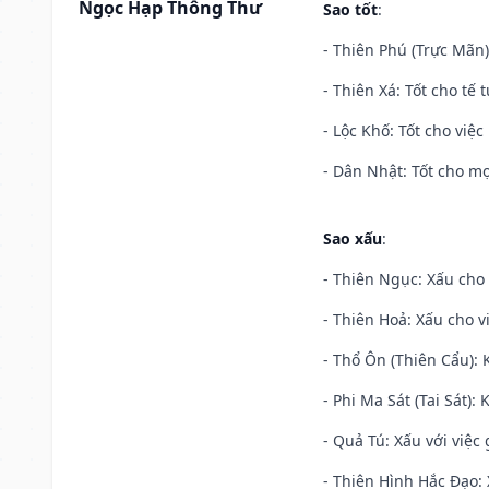
Ngọc Hạp Thông Thư
Sao tốt
:
- Thiên Phú (Trực Mãn)
- Thiên Xá: Tốt cho tế 
- Lộc Khố: Tốt cho việc
- Dân Nhật: Tốt cho mọ
Sao xấu
:
- Thiên Ngục: Xấu cho 
- Thiên Hoả: Xấu cho v
- Thổ Ôn (Thiên Cẩu): K
- Phi Ma Sát (Tai Sát): 
- Quả Tú: Xấu với việc g
- Thiên Hình Hắc Đạo: 