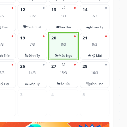
🌙
12
13
14
9/2
30/2
1/3
2/3
🐕
🐖
🐀
ỷ Dậu
Canh Tuất
Tân Hợi
Nhâm Tý
19
20
21
6/3
7/3
8/3
9/3
🐍
🐎
🐐
nh Thìn
Đinh Tỵ
Mậu Ngọ
Kỷ Mùi
🌕
26
27
28
3/3
14/3
15/3
16/3
🐀
🐂
🐅
uý Hợi
Giáp Tý
Ất Sửu
Bính Dần
3
4
5