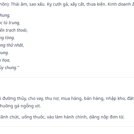
ồn): Thái âm, sao xấu. Kỵ cưới gả, xây cất, thưa kiện. Kinh doanh ắ
 hung,
c tù trung,
ền trạch thoái,
ng tòng.
ng thử nhật,
hung.
o họa,
ủy chung.”
đi đường thủy, cho vay, thu nợ, mua hàng, bán hàng, nhập kho, đặt
chuồng gà ngỗng vịt.
 lãnh chức, uống thuốc, vào làm hành chính, dâng nộp đơn từ.