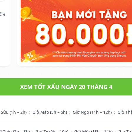
cảm
XEM TỐT XẤU NGÀY 20 THÁNG 4
 Sửu (1h – 2h)
;
Giờ Mão (5h – 6h)
;
Giờ Ngọ (11h – 12h)
;
Giờ Th
ờ Thìn (7h – 8h)
;
Giờ Tỵ (9h – 10h)
;
Giờ Mùi (13h – 14h)
;
Giờ Tu