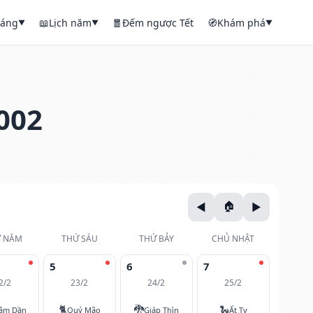
háng
📖
Lịch năm
🧧
Đếm ngược Tết
🧭
Khám phá
▼
▼
▼
002
 NĂM
THỨ SÁU
THỨ BẢY
CHỦ NHẬT
5
6
7
2/2
23/2
24/2
25/2
🐈
🐉
🐍
âm Dần
Quý Mão
Giáp Thìn
Ất Tỵ