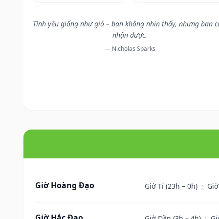
Tình yêu giống như gió – bạn không nhìn thấy, nhưng bạn 
nhận được.
— Nicholas Sparks
Giờ Hoàng Đạo
Giờ Tí (23h – 0h)
;
Giờ
Giờ Hắc Đạo
Giờ Dần (3h – 4h)
;
Gi