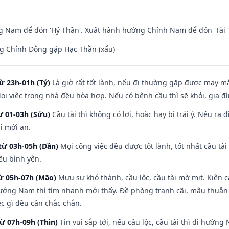
 Nam để đón 'Hỷ Thần'. Xuất hành hướng Chính Nam để đón 'Tài 
g Chính Đông gặp Hạc Thần (xấu)
ừ 23h-01h (Tý)
Là giờ rất tốt lành, nếu đi thường gặp được may mắ
ọi việc trong nhà đều hòa hợp. Nếu có bệnh cầu thì sẽ khỏi, gia 
ừ 01-03h (Sửu)
Cầu tài thì không có lợi, hoặc hay bị trái ý. Nếu ra 
ì mới an.
từ 03h-05h (Dần)
Mọi công việc đều được tốt lành, tốt nhất cầu t
ều bình yên.
từ 05h-07h (Mão)
Mưu sự khó thành, cầu lộc, cầu tài mờ mịt. Kiện c
hướng Nam thì tìm nhanh mới thấy. Đề phòng tranh cãi, mâu thuẫn
ệc gì đều cần chắc chắn.
từ 07h-09h (Thìn)
Tin vui sắp tới, nếu cầu lộc, cầu tài thì đi hướ