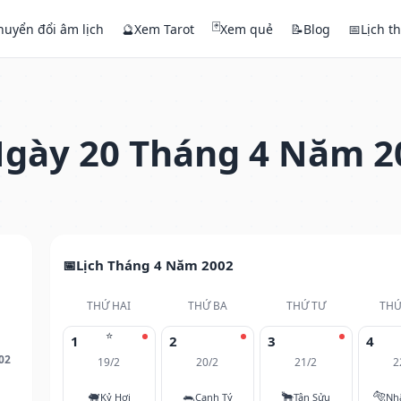
🃏
huyển đổi âm lịch
🔮
Xem Tarot
Xem quẻ
📝
Blog
📅
Lịch t
gày 20 Tháng 4 Năm 2
Lịch Tháng 4 Năm 2002
THỨ HAI
THỨ BA
THỨ TƯ
THỨ
⭐
1
2
3
4
02
19/2
20/2
21/2
2
🐖
🐀
🐂
🐅
Kỷ Hợi
Canh Tý
Tân Sửu
Nh