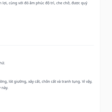
n lợi, cùng với đó âm phúc độ trì, che chở, được quý
hứ.
ng, lót giường, xây cất, chôn cất và tranh tụng. Vì vậy,
 này.