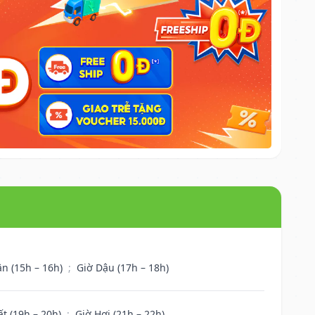
ân (15h – 16h)
;
Giờ Dậu (17h – 18h)
ất (19h – 20h)
;
Giờ Hợi (21h – 22h)