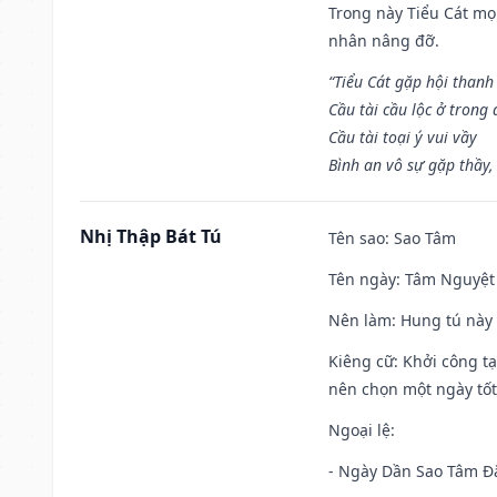
Trong này Tiểu Cát mọi
nhân nâng đỡ.
“Tiểu Cát gặp hội thanh
Cầu tài cầu lộc ở trong
Cầu tài toại ý vui vầy
Bình an vô sự gặp thầy,
Nhị Thập Bát Tú
Tên sao
: Sao Tâm
Tên ngày
: Tâm Nguyệt 
Nên làm
: Hung tú này 
Kiêng cữ
: Khởi công tạ
nên chọn một ngày tốt 
Ngoại lệ
:
- Ngày Dần Sao Tâm Đă