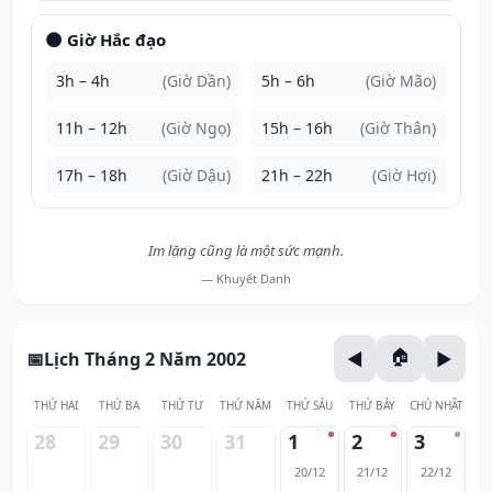
🌑 Giờ Hắc đạo
3h – 4h
(Giờ Dần)
5h – 6h
(Giờ Mão)
11h – 12h
(Giờ Ngọ)
15h – 16h
(Giờ Thân)
17h – 18h
(Giờ Dậu)
21h – 22h
(Giờ Hợi)
Im lặng cũng là một sức mạnh.
— Khuyết Danh
Lịch Tháng 2 Năm 2002
THỨ HAI
THỨ BA
THỨ TƯ
THỨ NĂM
THỨ SÁU
THỨ BẢY
CHỦ NHẬT
28
29
30
31
1
2
3
20/12
21/12
22/12