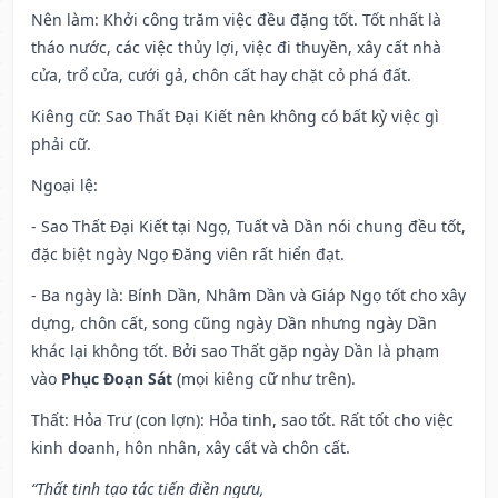
Nên làm
: Khởi công trăm việc đều đặng tốt. Tốt nhất là
tháo nước, các việc thủy lợi, việc đi thuyền, xây cất nhà
cửa, trổ cửa, cưới gả, chôn cất hay chặt cỏ phá đất.
Kiêng cữ
: Sao Thất Đại Kiết nên không có bất kỳ việc gì
phải cữ.
Ngoại lệ
:
- Sao Thất Đại Kiết tại Ngọ, Tuất và Dần nói chung đều tốt,
đặc biệt ngày Ngọ Đăng viên rất hiển đạt.
- Ba ngày là: Bính Dần, Nhâm Dần và Giáp Ngọ tốt cho xây
dựng, chôn cất, song cũng ngày Dần nhưng ngày Dần
khác lại không tốt. Bởi sao Thất gặp ngày Dần là phạm
vào
Phục Đoạn Sát
(mọi kiêng cữ như trên).
Thất: Hỏa Trư (con lợn): Hỏa tinh, sao tốt. Rất tốt cho việc
kinh doanh, hôn nhân, xây cất và chôn cất.
“Thất tinh tạo tác tiến điền ngưu,