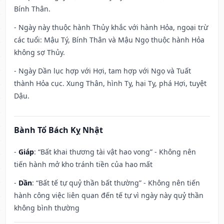
Bính Thân.
- Ngày này thuộc hành Thủy khắc với hành Hỏa, ngoại trừ
các tuổi: Mậu Tý, Bính Thân và Mậu Ngọ thuộc hành Hỏa
không sợ Thủy.
- Ngày Dần lục hợp với Hợi, tam hợp với Ngọ và Tuất
thành Hỏa cục. Xung Thân, hình Tỵ, hại Tỵ, phá Hợi, tuyệt
Dậu.
Bành Tổ Bách Kỵ Nhật
-
Giáp
: “Bất khai thương tài vật hao vong” - Không nên
tiến hành mở kho tránh tiền của hao mất
-
Dần
: “Bất tế tự quỷ thần bất thường” - Không nên tiến
hành công việc liên quan đến tế tự vì ngày này quỷ thần
không bình thường