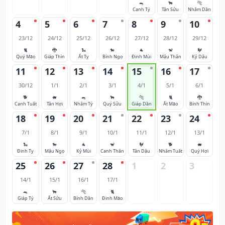
🐀
🐂
🐅
Canh Tý
Tân Sửu
Nhâm Dần
4
5
6
7
8
9
10
23/12
24/12
25/12
26/12
27/12
28/12
29/12
🐈
🐉
🐍
🐎
🐐
🐒
🐓
Quý Mão
Giáp Thìn
Ất Tỵ
Bính Ngọ
Đinh Mùi
Mậu Thân
Kỷ Dậu
11
12
13
14
15
16
17
30/12
1/1
2/1
3/1
4/1
5/1
6/1
🐕
🐖
🐀
🐂
🐅
🐈
🐉
Canh Tuất
Tân Hợi
Nhâm Tý
Quý Sửu
Giáp Dần
Ất Mão
Bính Thìn
18
19
20
21
22
23
24
7/1
8/1
9/1
10/1
11/1
12/1
13/1
🐍
🐎
🐐
🐒
🐓
🐕
🐖
Đinh Tỵ
Mậu Ngọ
Kỷ Mùi
Canh Thân
Tân Dậu
Nhâm Tuất
Quý Hợi
25
26
27
28
1
2
3
14/1
15/1
16/1
17/1
🐀
🐂
🐅
🐈
Giáp Tý
Ất Sửu
Bính Dần
Đinh Mão