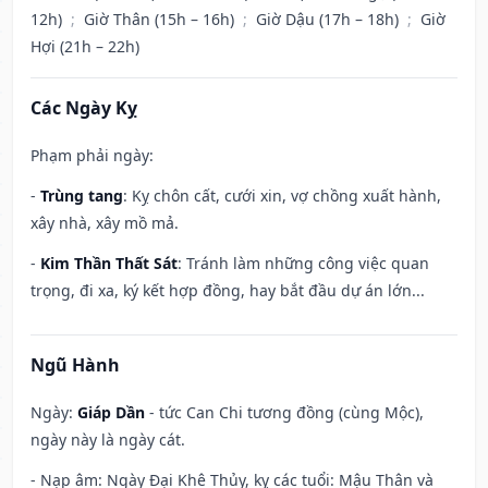
12h)
;
Giờ Thân (15h – 16h)
;
Giờ Dậu (17h – 18h)
;
Giờ
Hợi (21h – 22h)
Các Ngày Kỵ
Phạm phải ngày:
-
Trùng tang
: Kỵ chôn cất, cưới xin, vợ chồng xuất hành,
xây nhà, xây mồ mả.
-
Kim Thần Thất Sát
: Tránh làm những công việc quan
trọng, đi xa, ký kết hợp đồng, hay bắt đầu dự án lớn...
Ngũ Hành
Ngày:
Giáp Dần
- tức Can Chi tương đồng (cùng Mộc),
ngày này là ngày cát.
- Nạp âm: Ngày Đại Khê Thủy, kỵ các tuổi: Mậu Thân và