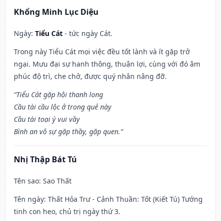
Khổng Minh Lục Diệu
Ngày:
Tiểu Cát
- tức ngày Cát.
Trong này Tiểu Cát mọi việc đều tốt lành và ít gặp trở
ngại. Mưu đại sự hanh thông, thuận lợi, cùng với đó âm
phúc độ trì, che chở, được quý nhân nâng đỡ.
“Tiểu Cát gặp hội thanh long
Cầu tài cầu lộc ở trong quẻ này
Cầu tài toại ý vui vầy
Bình an vô sự gặp thầy, gặp quen.”
Nhị Thập Bát Tú
Tên sao
: Sao Thất
Tên ngày
: Thất Hỏa Trư - Cảnh Thuần: Tốt (Kiết Tú) Tướng
tinh con heo, chủ trị ngày thứ 3.