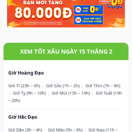
XEM TỐT XẤU NGÀY 15 THÁNG 2
Giờ Hoàng Đạo
Giờ Tí (23h – 0h)
;
Giờ Sửu (1h – 2h)
;
Giờ Thìn (7h – 8h)
;
Giờ Tỵ (9h – 10h)
;
Giờ Mùi (13h – 14h)
;
Giờ Tuất (19h
– 20h)
Giờ Hắc Đạo
Giờ Dần (3h – 4h)
;
Giờ Mão (5h – 6h)
;
Giờ Ngọ (11h –