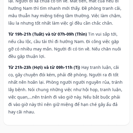
lại. Người đi xa chưa có tin về. Mất tiền, mất của nếu đi
hướng Nam thì tìm nhanh mới thấy. Đề phòng tranh cãi,
mâu thuẫn hay miệng tiếng tầm thường. Việc làm chậm,
lâu la nhưng tốt nhất làm việc gì đều cần chắc chắn.
Từ 19h-21h (Tuất) và từ 07h-09h (Thìn)
Tin vui sắp tới,
nếu cầu lộc, cầu tài thì đi hướng Nam. Đi công việc gặp
gỡ có nhiều may mắn. Người đi có tin về. Nếu chăn nuôi
đều gặp thuận lợi.
Từ 21h-23h (Hợi) và từ 09h-11h (Tị)
Hay tranh luận, cãi
cọ, gây chuyện đói kém, phải đề phòng. Người ra đi tốt
nhất nên hoãn lại. Phòng người người nguyền rủa, tránh
lây bệnh. Nói chung những việc như hội họp, tranh luận,
việc quan,…nên tránh đi vào giờ này. Nếu bắt buộc phải
đi vào giờ này thì nên giữ miệng để hạn ché gây ẩu đả
hay cãi nhau.