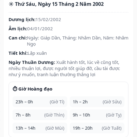
☀️ Thứ Sáu, Ngày 15 Tháng 2 Năm 2002
Dương lịch:
15/02/2002
Âm lịch:
04/01/2002
Can chi:
Ngày: Giáp Dần, Tháng: Nhâm Dần, Năm: Nhâm
Ngọ
Tiết khí:
Lập xuân
Ngày Thuần Dương:
Xuất hành tốt, lúc về cũng tốt,
nhiều thuận lợi, được người tốt giúp đỡ, cầu tài được
như ý muốn, tranh luận thường thắng lợi
⏱️ Giờ Hoàng đạo
23h – 0h
(Giờ Tí)
1h – 2h
(Giờ Sửu)
7h – 8h
(Giờ Thìn)
9h – 10h
(Giờ Tỵ)
13h – 14h
(Giờ Mùi)
19h – 20h
(Giờ Tuất)