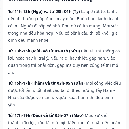
Từ 11h-13h (Ngọ) và từ 23h-01h (Tý)
Là giờ rất tốt lành,
nếu đi thường gặp được may mắn. Buôn bán, kinh doanh
có lời. Người đi sắp về nhà. Phụ nữ có tin mừng. Mọi việc
trong nhà đều hòa hợp. Nếu có bệnh cầu thì sẽ khỏi, gia
đình đều mạnh khỏe.
Từ 13h-15h (Mùi) và từ 01-03h (Sửu)
Cầu tài thì không có
lợi, hoặc hay bị trái ý. Nếu ra đi hay thiệt, gặp nạn, việc
quan trọng thì phải đòn, gặp ma quỷ nên cúng tế thì mới
an.
Từ 15h-17h (Thân) và từ 03h-05h (Dần)
Mọi công việc đều
được tốt lành, tốt nhất cầu tài đi theo hướng Tây Nam –
Nhà cửa được yên lành. Người xuất hành thì đều bình
yên.
Từ 17h-19h (Dậu) và từ 05h-07h (Mão)
Mưu sự khó
thành, cầu lộc, cầu tài mờ mịt. Kiện cáo tốt nhất nên hoãn