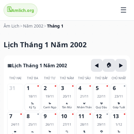
🗓️
Amlich.org
Âm Lịch
>
Năm 2002
>
Tháng 1
Lịch Tháng 1 Năm 2002
Lịch Tháng 1 Năm 2002
THỨ HAI
THỨ BA
THỨ TƯ
THỨ NĂM
THỨ SÁU
THỨ BẢY
CHỦ NHẬT
31
1
2
3
4
5
6
18/11
19/11
20/11
21/11
22/11
23/11
🐍
🐎
🐐
🐒
🐓
🐕
Kỷ Tỵ
Canh Ngọ
Tân Mùi
Nhâm Thân
Quý Dậu
Giáp Tuất
7
8
9
10
11
12
13
24/11
25/11
26/11
27/11
28/11
29/11
1/12
🐖
🐀
🐂
🐅
🐈
🐉
🐍