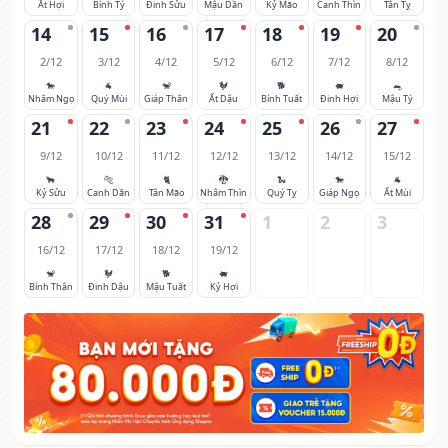
Ất Hợi
Bính Tý
Đinh Sửu
Mậu Dần
Kỷ Mão
Canh Thìn
Tân Tỵ
14
15
16
17
18
19
20
2/12
3/12
4/12
5/12
6/12
7/12
8/12
🐎
🐐
🐒
🐓
🐕
🐖
🐀
Nhâm Ngọ
Quý Mùi
Giáp Thân
Ất Dậu
Bính Tuất
Đinh Hợi
Mậu Tý
21
22
23
24
25
26
27
9/12
10/12
11/12
12/12
13/12
14/12
15/12
🐂
🐅
🐈
🐉
🐍
🐎
🐐
Kỷ Sửu
Canh Dần
Tân Mão
Nhâm Thìn
Quý Tỵ
Giáp Ngọ
Ất Mùi
28
29
30
31
1
2
3
16/12
17/12
18/12
19/12
🐒
🐓
🐕
🐖
Bính Thân
Đinh Dậu
Mậu Tuất
Kỷ Hợi