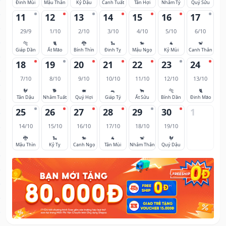
Đinh Mùi
Mậu Thân
Kỷ Dậu
Canh Tuất
Tân Hợi
Nhâm Tý
Quý Sửu
11
12
13
14
15
16
17
29/9
1/10
2/10
3/10
4/10
5/10
6/10
🐅
🐈
🐉
🐍
🐎
🐐
🐒
Giáp Dần
Ất Mão
Bính Thìn
Đinh Tỵ
Mậu Ngọ
Kỷ Mùi
Canh Thân
18
19
20
21
22
23
24
7/10
8/10
9/10
10/10
11/10
12/10
13/10
🐓
🐕
🐖
🐀
🐂
🐅
🐈
Tân Dậu
Nhâm Tuất
Quý Hợi
Giáp Tý
Ất Sửu
Bính Dần
Đinh Mão
25
26
27
28
29
30
1
14/10
15/10
16/10
17/10
18/10
19/10
🐉
🐍
🐎
🐐
🐒
🐓
Mậu Thìn
Kỷ Tỵ
Canh Ngọ
Tân Mùi
Nhâm Thân
Quý Dậu