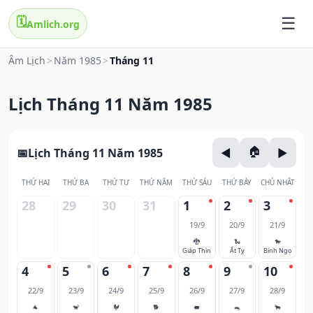
🗓️
Amlich.org
Âm Lịch
>
Năm 1985
>
Tháng 11
Lịch Tháng 11 Năm 1985
Lịch Tháng 11 Năm 1985
THỨ HAI
THỨ BA
THỨ TƯ
THỨ NĂM
THỨ SÁU
THỨ BẢY
CHỦ NHẬT
28
29
30
31
1
2
3
19/9
20/9
21/9
🐉
🐍
🐎
Giáp Thìn
Ất Tỵ
Bính Ngọ
4
5
6
7
8
9
10
22/9
23/9
24/9
25/9
26/9
27/9
28/9
🐐
🐒
🐓
🐕
🐖
🐀
🐂