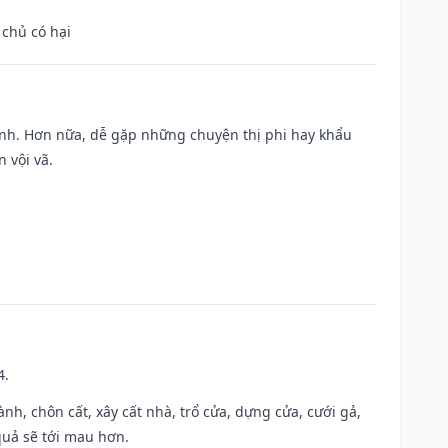
 chủ có hại
ành. Hơn nữa, dễ gặp những chuyện thị phi hay khẩu
 vội vã.
4.
hành, chôn cất, xây cất nhà, trổ cửa, dựng cửa, cưới gả,
 quả sẽ tới mau hơn.