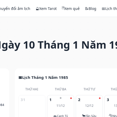
🃏
huyển đổi âm lịch
🔮
Xem Tarot
Xem quẻ
📝
Blog
📅
Lịch t
gày 10 Tháng 1 Năm 1
Lịch Tháng 1 Năm 1985
THỨ HAI
THỨ BA
THỨ TƯ
THỨ
⭐
31
1
2
3
984
11/12
12/12
1
🐀
🐂
🐅
Canh Tý
Tân Sửu
Nh