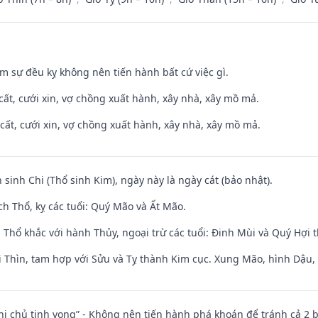
ăm sự đều kỵ không nên tiến hành bất cứ việc gì.
 cất, cưới xin, vợ chồng xuất hành, xây nhà, xây mồ mả.
 cất, cưới xin, vợ chồng xuất hành, xây nhà, xây mồ mả.
 sinh Chi (Thổ sinh Kim), ngày này là ngày cát (bảo nhật).
h Thổ, kỵ các tuổi: Quý Mão và Ất Mão.
 Thổ khắc với hành Thủy, ngoại trừ các tuổi: Đinh Mùi và Quý Hợi
 Thìn, tam hợp với Sửu và Tỵ thành Kim cục. Xung Mão, hình Dậu, h
nhị chủ tịnh vong” - Không nên tiến hành phá khoán để tránh cả 2