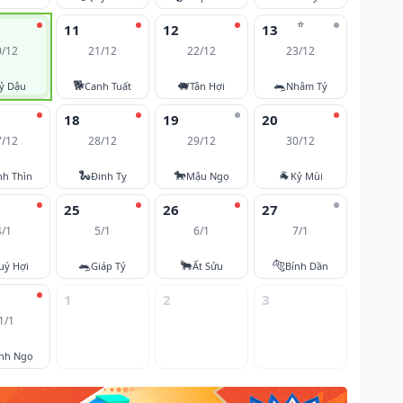
⭐
11
12
13
0/12
21/12
22/12
23/12
🐕
🐖
🐀
ỷ Dậu
Canh Tuất
Tân Hợi
Nhâm Tý
18
19
20
7/12
28/12
29/12
30/12
🐍
🐎
🐐
nh Thìn
Đinh Tỵ
Mậu Ngọ
Kỷ Mùi
25
26
27
4/1
5/1
6/1
7/1
🐀
🐂
🐅
uý Hợi
Giáp Tý
Ất Sửu
Bính Dần
1
2
3
1/1
nh Ngọ