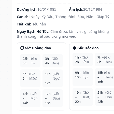
Dương lịch:
10/01/1985
Âm lịch:
20/12/1984
Can chi:
Ngày: Kỷ Dậu, Tháng: Đinh Sửu, Năm: Giáp Tý
Tiết khí:
Tiểu hàn
Ngày Bạch Hổ Túc:
Cấm đi xa, làm việc gì cũng không
thành công, rất xấu trong mọi việc
⏱️ Giờ Hoàng đạo
🌑 Giờ Hắc đạo
1h –
(Giờ
7h –
(Giờ
23h –
(Giờ
3h –
(Giờ
2h
Sửu)
8h
Thìn)
0h
Tí)
4h
Dần)
9h –
(Giờ
15h
(Giờ
5h –
(Giờ
11h
(Giờ
10h
Tỵ)
–
Thân)
6h
Mão)
–
Ngọ)
16h
12h
19h
(Giờ
21h
(Giờ
13h
(Giờ
17h
(Giờ
–
Tuất)
–
Hợi)
–
Mùi)
–
Dậu)
20h
22h
14h
18h