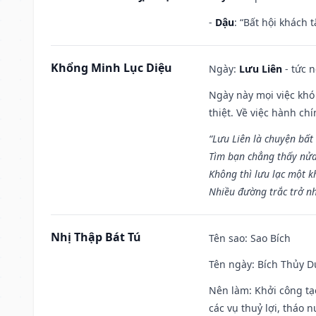
-
Dậu
: “Bất hội khách
Khổng Minh Lục Diệu
Ngày:
Lưu Liên
- tức 
Ngày này mọi việc khó
thiệt. Về việc hành ch
“Lưu Liên là chuyện bất
Tìm bạn chẳng thấy nử
Không thì lưu lạc một k
Nhiều đường trắc trở nh
Nhị Thập Bát Tú
Tên sao
: Sao Bích
Tên ngày
: Bích Thủy D
Nên làm
: Khởi công tạ
các vụ thuỷ lợi, tháo 