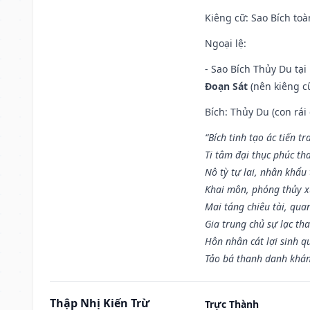
Kiêng cữ
: Sao Bích toà
Ngoại lệ
:
- Sao Bích Thủy Du tạ
Đoạn Sát
(nên kiêng cữ
Bích: Thủy Du (con rái
“Bích tinh tạo ác tiến t
Ti tâm đại thục phúc tha
Nô tỳ tự lai, nhân khẩu 
Khai môn, phóng thủy x
Mai táng chiêu tài, qua
Gia trung chủ sự lạc th
Hôn nhân cát lợi sinh q
Tảo bá thanh danh khán 
Thập Nhị Kiến Trừ
Trực Thành