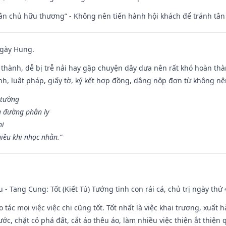
 tân chủ hữu thương” - Không nên tiến hành hội khách để tránh tân
ngày Hung.
 thành, dễ bị trễ nải hay gặp chuyện dây dưa nên rất khó hoàn th
ính, luật pháp, giấy tờ, ký kết hợp đồng, dâng nộp đơn từ không nên
 tường
a đường phân ly
hi
iều khi nhọc nhằn.”
u - Tang Cung: Tốt (Kiết Tú) Tướng tinh con rái cá, chủ trị ngày thứ 
o tác mọi việc việc chi cũng tốt. Tốt nhất là việc khai trương, xuất 
nước, chặt cỏ phá đất, cắt áo thêu áo, làm nhiều việc thiện ắt thiện