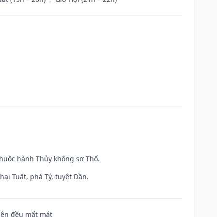
 thuộc hành Thủy không sợ Thổ.
ại Tuất, phá Tý, tuyệt Dần.
 bên đều mất mát