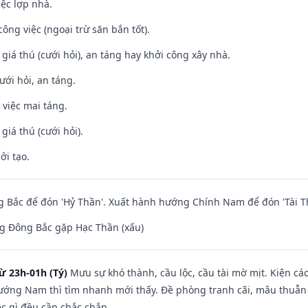
iệc lợp nhà.
ông việc (ngoại trừ săn bắn tốt).
 giá thú (cưới hỏi), an táng hay khởi công xây nhà.
ưới hỏi, an táng.
 việc mai táng.
 giá thú (cưới hỏi).
ởi tạo.
 Bắc để đón 'Hỷ Thần'. Xuất hành hướng Chính Nam để đón 'Tài T
g Đông Bắc gặp Hạc Thần (xấu)
ừ 23h-01h (Tý)
Mưu sự khó thành, cầu lộc, cầu tài mờ mịt. Kiện cáo
hướng Nam thì tìm nhanh mới thấy. Đề phòng tranh cãi, mâu thuẫn
ệc gì đều cần chắc chắn.