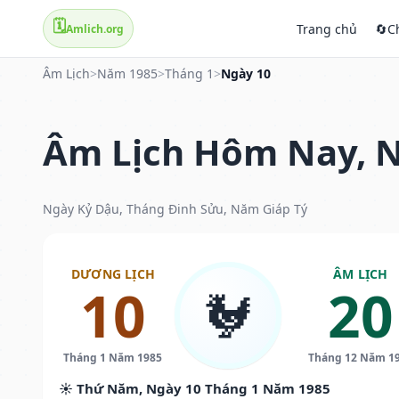
🗓️
Trang chủ
🔄
C
Amlich.org
Âm Lịch
>
Năm 1985
>
Tháng 1
>
Ngày 10
Âm Lịch Hôm Nay, N
Ngày Kỷ Dậu, Tháng Đinh Sửu, Năm Giáp Tý
DƯƠNG LỊCH
ÂM LỊCH
10
20
🐓
Tháng 1 Năm 1985
Tháng 12 Năm 1
☀️ Thứ Năm, Ngày 10 Tháng 1 Năm 1985