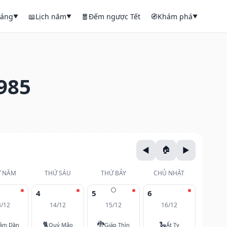
háng
📖
Lịch năm
🧧
Đếm ngược Tết
🧭
Khám phá
▼
▼
▼
985
 NĂM
THỨ SÁU
THỨ BẢY
CHỦ NHẬT
🌕
4
5
6
3/12
14/12
15/12
16/12
🐈
🐉
🐍
âm Dần
Quý Mão
Giáp Thìn
Ất Tỵ