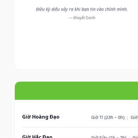
Điều kỳ diệu xảy ra khi bạn tin vào chính mình.
— Khuyết Danh
Giờ Hoàng Đạo
Giờ Tí (23h – 0h)
;
Giờ
Giờ Hắc Đạo
Giờ Sửu (1h – 2h)
;
Gi