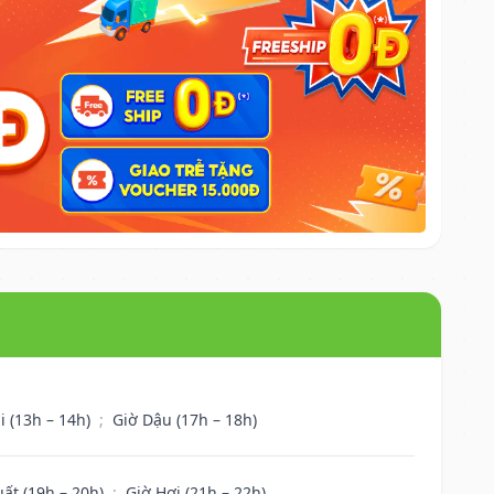
i (13h – 14h)
;
Giờ Dậu (17h – 18h)
uất (19h – 20h)
;
Giờ Hợi (21h – 22h)