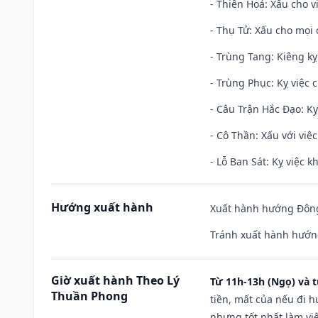
- Thiên Hoả: Xấu cho v
- Thụ Tử: Xấu cho mọi c
- Trùng Tang: Kiêng kỵ
- Trùng Phục: Kỵ việc c
- Câu Trận Hắc Đạo: Kỵ
- Cô Thần: Xấu với việc
- Lỗ Ban Sát: Kỵ việc kh
Hướng xuất hành
Xuất hành hướng Đông
Tránh xuất hành hướn
Giờ xuất hành Theo Lý
Từ 11h-13h (Ngọ) và t
Thuần Phong
tiền, mất của nếu đi 
nhưng tốt nhất làm vi