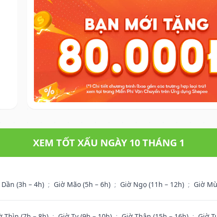
XEM TỐT XẤU NGÀY 10 THÁNG 1
 Dần (3h – 4h)
;
Giờ Mão (5h – 6h)
;
Giờ Ngọ (11h – 12h)
;
Giờ Mù
ờ Thìn (7h – 8h)
;
Giờ Tỵ (9h – 10h)
;
Giờ Thân (15h – 16h)
;
Giờ T