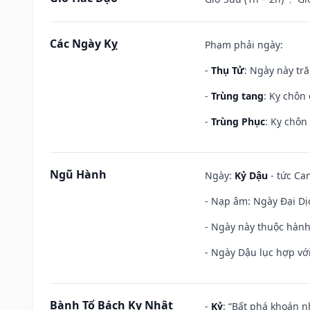
Các Ngày Kỵ
Phạm phải ngày:
-
Thụ Tử
: Ngày này tr
-
Trùng tang
: Kỵ chôn
-
Trùng Phục
: Kỵ chôn
Ngũ Hành
Ngày:
Kỷ Dậu
- tức Can
- Nạp âm: Ngày Đại Dịc
- Ngày này thuộc hành
- Ngày Dậu lục hợp với
Bành Tổ Bách Kỵ Nhật
-
Kỷ
: “Bất phá khoán 