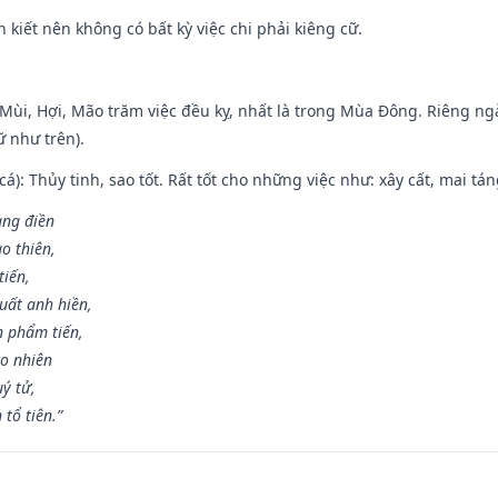
n kiết nên không có bất kỳ việc chi phải kiêng cữ.
i Mùi, Hợi, Mão trăm việc đều kỵ, nhất là trong Mùa Đông. Riêng 
 như trên).
 cá): Thủy tinh, sao tốt. Rất tốt cho những việc như: xây cất, mai t
rang điền
o thiên,
tiến,
uất anh hiền,
n phẩm tiến,
ao nhiên
uý tử,
tổ tiên.”