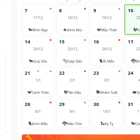
7
8
9
10
17/12
18/12
19/12
2
🐎
🐐
🐒
🐓
Bính Ngọ
Đinh Mùi
Mậu Thân
K
14
15
16
17
24/12
25/12
26/12
2
🐂
🐅
🐈
🐉
Quý Sửu
Giáp Dần
Ất Mão
Bí
⭐
21
22
23
24
1/1
2/1
3/1
🐒
🐓
🐕
🐖
Canh Thân
Tân Dậu
Nhâm Tuất
Q
28
29
30
31
8/1
9/1
10/1
1
🐈
🐉
🐍
🐎
Đinh Mão
Mậu Thìn
Kỷ Tỵ
Ca