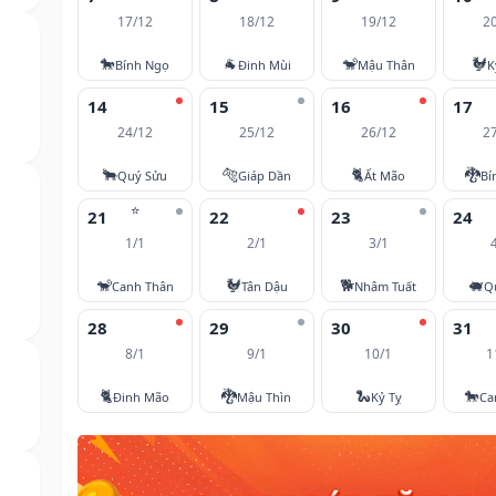
17/12
18/12
19/12
2
🐎
🐐
🐒
🐓
Bính Ngọ
Đinh Mùi
Mậu Thân
K
14
15
16
17
24/12
25/12
26/12
2
🐂
🐅
🐈
🐉
Quý Sửu
Giáp Dần
Ất Mão
Bí
⭐
21
22
23
24
1/1
2/1
3/1
🐒
🐓
🐕
🐖
Canh Thân
Tân Dậu
Nhâm Tuất
Q
28
29
30
31
8/1
9/1
10/1
1
🐈
🐉
🐍
🐎
Đinh Mão
Mậu Thìn
Kỷ Tỵ
Ca