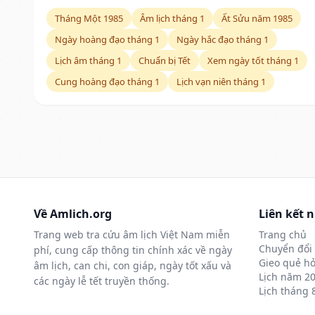
Tháng Một 1985
Âm lịch tháng 1
Ất Sửu năm 1985
Ngày hoàng đạo tháng 1
Ngày hắc đạo tháng 1
Lịch âm tháng 1
Chuẩn bị Tết
Xem ngày tốt tháng 1
Cung hoàng đạo tháng 1
Lịch vạn niên tháng 1
Về Amlich.org
Liên kết 
Trang web tra cứu âm lịch Việt Nam miễn
Trang chủ
Chuyển đổi 
phí, cung cấp thông tin chính xác về ngày
Gieo quẻ hỏ
âm lịch, can chi, con giáp, ngày tốt xấu và
Lịch năm 2
các ngày lễ tết truyền thống.
Lịch tháng 