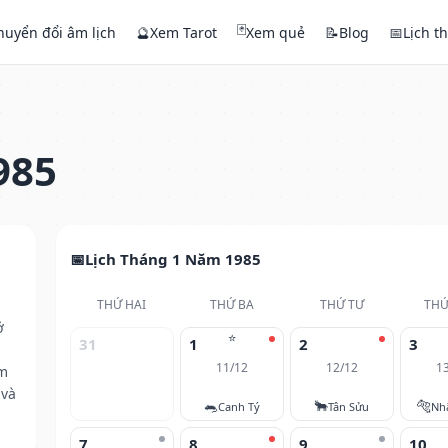
🃏
huyển đổi âm lịch
🔮
Xem Tarot
Xem quẻ
📝
Blog
📅
Lịch t
985
Lịch Tháng 1 Năm 1985
THỨ HAI
THỨ BA
THỨ TƯ
THỨ
ở
⭐
31
1
2
3
11/12
12/12
1
ăm
 và
🐀
🐂
🐅
Canh Tý
Tân Sửu
Nh
7
8
9
10