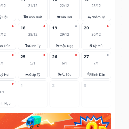
0/12
21/12
22/12
23/12
🐕
🐖
🐀
ỷ Dậu
Canh Tuất
Tân Hợi
Nhâm Tý
18
19
20
7/12
28/12
29/12
30/12
🐍
🐎
🐐
nh Thìn
Đinh Tỵ
Mậu Ngọ
Kỷ Mùi
25
26
27
4/1
5/1
6/1
7/1
🐀
🐂
🐅
uý Hợi
Giáp Tý
Ất Sửu
Bính Dần
1
2
3
1/1
nh Ngọ