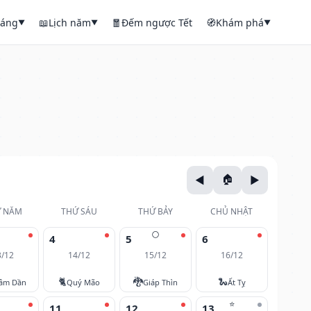
háng
📖
Lịch năm
🧧
Đếm ngược Tết
🧭
Khám phá
▼
▼
▼
 NĂM
THỨ SÁU
THỨ BẢY
CHỦ NHẬT
🌕
4
5
6
3/12
14/12
15/12
16/12
🐈
🐉
🐍
âm Dần
Quý Mão
Giáp Thìn
Ất Tỵ
⭐
11
12
13