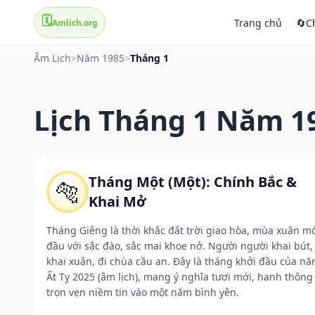
🗓️
Trang chủ
🔄
C
Amlich.org
Âm Lịch
>
Năm 1985
>
Tháng 1
Lịch Tháng 1 Năm 1
Tháng Một (Một): Chính Bắc &
🐅
Khai Mở
Tháng Giêng là thời khắc đất trời giao hòa, mùa xuân m
đầu với sắc đào, sắc mai khoe nở. Người người khai bút,
khai xuân, đi chùa cầu an. Đây là tháng khởi đầu của n
Ất Tỵ 2025 (âm lịch), mang ý nghĩa tươi mới, hanh thông
trọn vẹn niềm tin vào một năm bình yên.