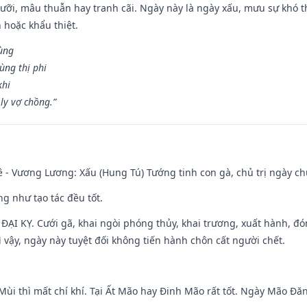
ỡi, mâu thuẫn hay tranh cãi. Ngày này là ngày xấu, mưu sự khó thà
 hoặc khẩu thiệt.
cùng
ùng thị phi
khi
ly vợ chồng.”
 - Vương Lương: Xấu (Hung Tú) Tướng tinh con gà, chủ trị ngày ch
ng như tạo tác đều tốt.
ì ĐẠI KỴ. Cưới gã, khai ngòi phóng thủy, khai trương, xuất hành, đó
 vậy, ngày này tuyệt đối không tiến hành chôn cất người chết.
Mùi thì mất chí khí. Tại Ất Mão hay Đinh Mão rất tốt. Ngày Mão Đă