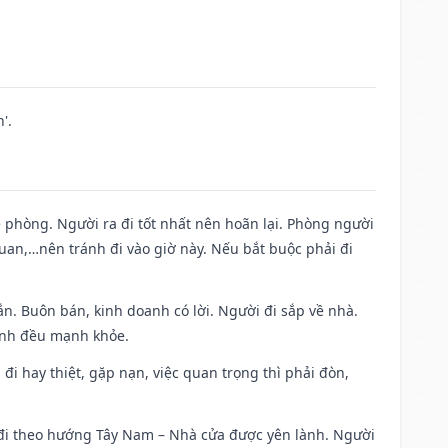
'.
ề phòng. Người ra đi tốt nhất nên hoãn lại. Phòng người
uan,…nên tránh đi vào giờ này. Nếu bắt buộc phải đi
n. Buôn bán, kinh doanh có lời. Người đi sắp về nhà.
đình đều mạnh khỏe.
a đi hay thiệt, gặp nạn, việc quan trọng thì phải đòn,
i đi theo hướng Tây Nam – Nhà cửa được yên lành. Người