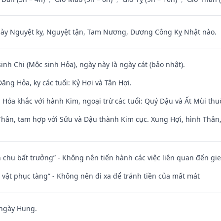
 Nguyệt kỵ, Nguyệt tận, Tam Nương, Dương Công Kỵ Nhật nào.
sinh Chi (Mộc sinh Hỏa), ngày này là ngày cát (bảo nhật).
ng Hỏa, kỵ các tuổi: Kỷ Hợi và Tân Hợi.
 Hỏa khắc với hành Kim, ngoại trừ các tuổi: Quý Dậu và Ất Mùi th
Thân, tam hợp với Sửu và Dậu thành Kim cục. Xung Hợi, hình Thân, 
iên chu bất trưởng” - Không nên tiến hành các việc liên quan đến g
ài vật phục tàng” - Không nên đi xa để tránh tiền của mất mát
 ngày Hung.