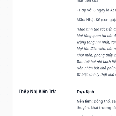
mất tiền của.
- Hợp với 8 ngày là Ất
Mão: Nhật Kê (con gà):
“Mão tinh tạo tác tiến 
Mai táng quan tai bất đ
Trùng tang nhị nhật, ta
Mại tận điền viên, bất 
Khai môn, phóng thủy ch
Tam tuế hài nhi bạch li
Hôn nhân bất khả phùng
Tử biệt sinh ly thật khả 
Thập Nhị Kiến Trừ
Trực Định
Nên làm
: Động thổ, s
thuyền, khai trương tà