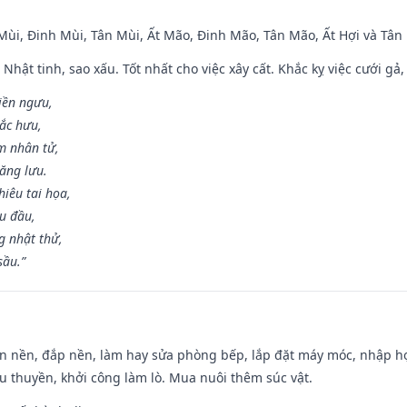
 Mùi, Đinh Mùi, Tân Mùi, Ất Mão, Đinh Mão, Tân Mão, Ất Hợi và Tân 
 Nhật tinh, sao xấu. Tốt nhất cho việc xây cất. Khắc kỵ việc cưới g
điền ngưu,
ắc hưu,
m nhân tử,
năng lưu.
iêu tai họa,
ễu đầu,
 nhật thử,
sầu.”
an nền, đắp nền, làm hay sửa phòng bếp, lắp đặt máy móc, nhập họ
u thuyền, khởi công làm lò. Mua nuôi thêm súc vật.