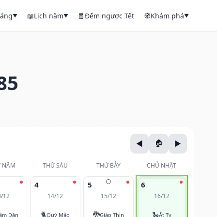
háng
📖
Lịch năm
🧧
Đếm ngược Tết
🧭
Khám phá
▼
▼
▼
85
 NĂM
THỨ SÁU
THỨ BẢY
CHỦ NHẬT
🌕
4
5
6
3/12
14/12
15/12
16/12
🐈
🐉
🐍
âm Dần
Quý Mão
Giáp Thìn
Ất Tỵ