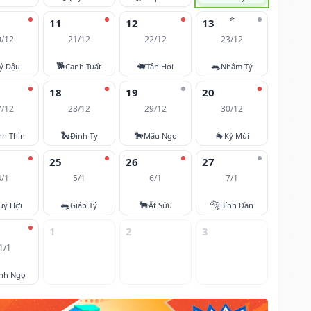
⭐
11
12
13
0/12
21/12
22/12
23/12
🐕
🐖
🐀
ỷ Dậu
Canh Tuất
Tân Hợi
Nhâm Tý
18
19
20
7/12
28/12
29/12
30/12
🐍
🐎
🐐
nh Thìn
Đinh Tỵ
Mậu Ngọ
Kỷ Mùi
25
26
27
4/1
5/1
6/1
7/1
🐀
🐂
🐅
uý Hợi
Giáp Tý
Ất Sửu
Bính Dần
1
2
3
1/1
nh Ngọ