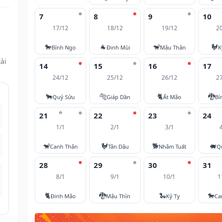
7
8
9
10
17/12
18/12
19/12
2
🐎
🐐
🐒
🐓
Bính Ngọ
Đinh Mùi
Mậu Thân
K
ài
14
15
16
17
24/12
25/12
26/12
2
🐂
🐅
🐈
🐉
Quý Sửu
Giáp Dần
Ất Mão
Bí
⭐
21
22
23
24
1/1
2/1
3/1
🐒
🐓
🐕
🐖
Canh Thân
Tân Dậu
Nhâm Tuất
Q
28
29
30
31
8/1
9/1
10/1
1
🐈
🐉
🐍
🐎
Đinh Mão
Mậu Thìn
Kỷ Tỵ
Ca