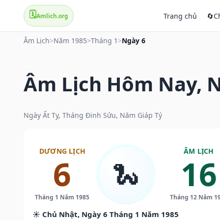
🗓️
Trang chủ
🔄
C
Amlich.org
Âm Lịch
>
Năm 1985
>
Tháng 1
>
Ngày 6
Âm Lịch Hôm Nay, N
Ngày Ất Tỵ, Tháng Đinh Sửu, Năm Giáp Tý
DƯƠNG LỊCH
ÂM LỊCH
6
16
🐍
Tháng 1 Năm 1985
Tháng 12 Năm 1
☀️ Chủ Nhật, Ngày 6 Tháng 1 Năm 1985