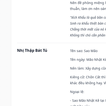
Nên đề phòng miệng lư
thuẫn, làm ơn nên oán
“Xích Khẩu là quả bần 
Sinh ra khẩu thiệt bàn c
Chẳng thời mất của nó 
Không thì chó cắn phân 
Nhị Thập Bát Tú
Tên sao
: Sao Mão
Tên ngày
: Mão Nhật Kê
Nên làm
: Xây dựng cũ
Kiêng cữ
: Chôn Cất th
khác đều không hay. Vì
Ngoại lệ
:
- Sao Mão Nhật Kê tại 