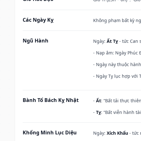
Các Ngày Kỵ
Không phạm bất kỳ ngày
Ngũ Hành
Ngày:
Ất Tỵ
- tức Can 
- Nạp âm: Ngày Phúc Đă
- Ngày này thuộc hành
- Ngày Tỵ lục hợp với 
Bành Tổ Bách Kỵ Nhật
-
Ất
: “Bất tải thực th
-
Tỵ
: “Bất viễn hành t
Khổng Minh Lục Diệu
Ngày:
Xích Khẩu
- tức