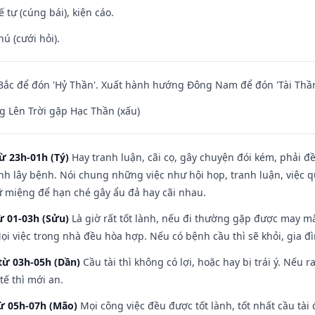
tế tự (cúng bái), kiện cáo.
hú (cưới hỏi).
ắc để đón 'Hỷ Thần'. Xuất hành hướng Đông Nam để đón 'Tài Thần
 Lên Trời gặp Hạc Thần (xấu)
ừ 23h-01h (Tý)
Hay tranh luận, cãi cọ, gây chuyện đói kém, phải đ
nh lây bệnh. Nói chung những việc như hội họp, tranh luận, việc q
iữ miệng để hạn ché gây ẩu đả hay cãi nhau.
ừ 01-03h (Sửu)
Là giờ rất tốt lành, nếu đi thường gặp được may mắ
ọi việc trong nhà đều hòa hợp. Nếu có bệnh cầu thì sẽ khỏi, gia 
từ 03h-05h (Dần)
Cầu tài thì không có lợi, hoặc hay bị trái ý. Nếu r
ế thì mới an.
từ 05h-07h (Mão)
Mọi công việc đều được tốt lành, tốt nhất cầu tà