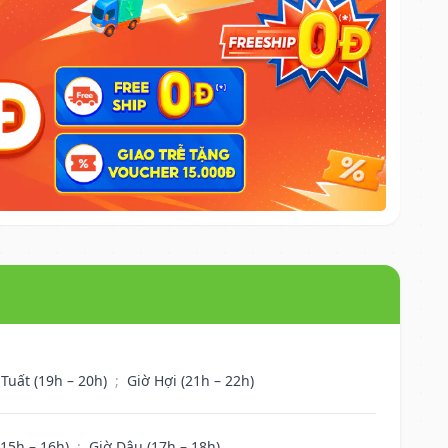
 Tuất (19h – 20h)
;
Giờ Hợi (21h – 22h)
(15h – 16h)
;
Giờ Dậu (17h – 18h)