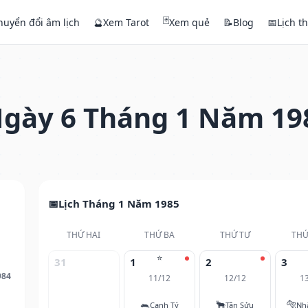
🃏
huyển đổi âm lịch
🔮
Xem Tarot
Xem quẻ
📝
Blog
📅
Lịch t
gày 6 Tháng 1 Năm 19
Lịch Tháng 1 Năm 1985
THỨ HAI
THỨ BA
THỨ TƯ
THỨ
⭐
31
1
2
3
984
11/12
12/12
1
🐀
🐂
🐅
Canh Tý
Tân Sửu
Nh