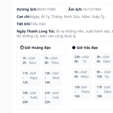
Dương lịch:
06/01/1985
Âm lịch:
16/12/1984
Can chi:
Ngày: Ất Tỵ, Tháng: Đinh Sửu, Năm: Giáp Tý
Tiết khí:
Tiểu hàn
Ngày Thanh Long Túc:
Đi xa không nên, xuất hành xấu, t
lộc không có, kiện cáo cũng đuối lý
⏱️ Giờ Hoàng đạo
🌑 Giờ Hắc đạo
23h –
(Giờ
3h –
(Giờ
1h –
(Giờ
7h –
(Giờ
0h
Tí)
4h
Dần)
2h
Sửu)
8h
Thìn)
5h –
(Giờ
9h –
(Giờ
11h
(Giờ
13h
(Giờ
6h
Mão)
10h
Tỵ)
–
Ngọ)
–
Mùi)
12h
14h
15h
(Giờ
17h
(Giờ
–
Thân)
–
Dậu)
19h
(Giờ
21h
(Giờ
16h
18h
–
Tuất)
–
Hợi)
20h
22h