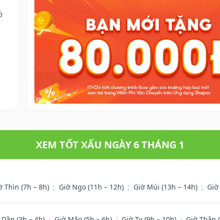
à
XEM TỐT XẤU NGÀY 6 THÁNG 1
ờ Thìn (7h – 8h)
;
Giờ Ngọ (11h – 12h)
;
Giờ Mùi (13h – 14h)
;
Giờ
 Dần (3h – 4h)
;
Giờ Mão (5h – 6h)
;
Giờ Tỵ (9h – 10h)
;
Giờ Thân 