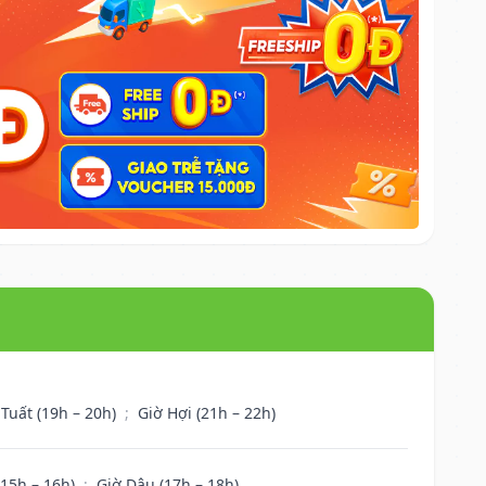
 Tuất (19h – 20h)
;
Giờ Hợi (21h – 22h)
(15h – 16h)
;
Giờ Dậu (17h – 18h)