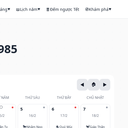
háng
📖
Lịch năm
🧧
Đếm ngược Tết
🧭
Khám phá
▼
▼
▼
985
 NĂM
THỨ SÁU
THỨ BẢY
CHỦ NHẬT
🌕
5
6
7
5/2
16/2
17/2
18/2
🐎
🐐
🐒
ân Tỵ
Nhâm Ngọ
Quý Mùi
Giáp Thân