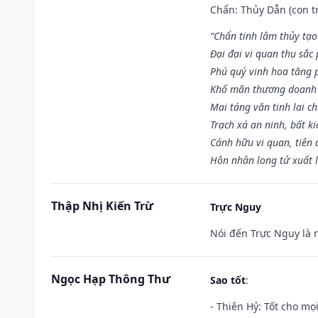
Chẩn: Thủy Dẫn (con tr
“Chẩn tinh lâm thủy tạo
Đại đại vi quan thụ sắc
Phú quý vinh hoa tăng 
Khố mãn thương doanh 
Mai táng văn tinh lai ch
Trạch xá an ninh, bất k
Cánh hữu vi quan, tiên 
Hôn nhân long tử xuất 
Thập Nhị Kiến Trừ
Trực Nguy
Nói đến Trực Nguy là 
Ngọc Hạp Thông Thư
Sao tốt
:
- Thiên Hỷ: Tốt cho mọi