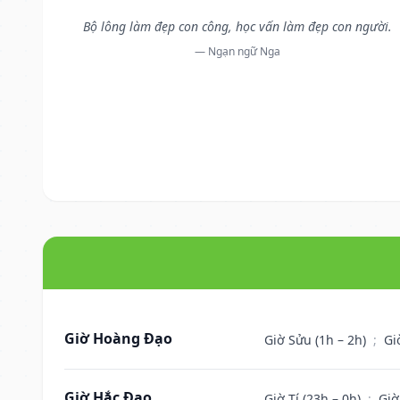
Bộ lông làm đẹp con công, học vấn làm đẹp con người.
— Ngạn ngữ Nga
Giờ Hoàng Đạo
Giờ Sửu (1h – 2h)
;
Gi
Giờ Hắc Đạo
Giờ Tí (23h – 0h)
;
Giờ