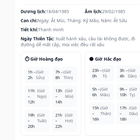
Dương lịch:
18/04/1985
Âm lịch:
29/02/1985
Can chi:
Ngày: Ất Mùi, Tháng: Kỷ Mão, Năm: Ất Sửu
Tiết khí:
Thanh minh
Ngày Thiên Tặc:
Xuất hành xấu, cầu tài không được, đi
đường dễ mất cắp, mọi việc đều rất xấu
⏱️ Giờ Hoàng đạo
🌑 Giờ Hắc đạo
23h –
(Giờ
3h –
(Giờ
1h –
(Giờ
7h –
(Giờ
0h
Tí)
4h
Dần)
2h
Sửu)
8h
Thìn)
5h –
(Giờ
9h –
(Giờ
11h
(Giờ
13h
(Giờ
6h
Mão)
10h
Tỵ)
–
Ngọ)
–
Mùi)
12h
14h
15h
(Giờ
17h
(Giờ
–
Thân)
–
Dậu)
19h
(Giờ
21h
(Giờ
16h
18h
–
Tuất)
–
Hợi)
20h
22h