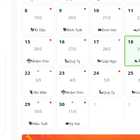
8
9
10
11
19/2
20/2
21/2
2
🐓
🐕
🐖
🐀
Ất Dậu
Bính Tuất
Đinh Hợi
M
15
16
17
18
26/2
27/2
28/2
2
🐉
🐍
🐎
🐐
Nhâm Thìn
Quý Tỵ
Giáp Ngọ
Ấ
⭐
22
23
24
25
3/3
4/3
5/3
🐈
🐉
🐍
🐎
Tân Mão
Nhâm Thìn
Quý Tỵ
Gi
⭐
⭐
29
30
1
2
10/3
11/3
🐕
🐖
Mậu Tuất
Kỷ Hợi