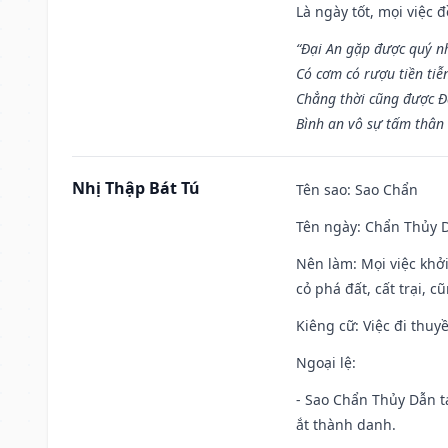
Là ngày tốt, mọi việc
“Đại An gặp được quý n
Có cơm có rượu tiền tiễ
Chẳng thời cũng được Đ
Bình an vô sự tấm thân
Nhị Thập Bát Tú
Tên sao
: Sao Chẩn
Tên ngày
: Chẩn Thủy D
Nên làm
: Mọi việc khở
cỏ phá đất, cất trại, cũ
Kiêng cữ
: Việc đi thuy
Ngoại lệ
:
- Sao Chẩn Thủy Dẫn tạ
ắt thành danh.