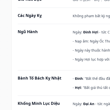
Các Ngày Kỵ
Không phạm bất kỳ ngày
Ngũ Hành
Ngày:
Đinh Hợi
- tức C
- Nạp âm: Ngày Ốc Thượ
- Ngày này thuộc hành
- Ngày Hợi lục hợp vớ
Bành Tổ Bách Kỵ Nhật
-
Đinh
: “Bất thế đầu đ
-
Hợi
: “Bất giá thú tấ
Khổng Minh Lục Diệu
Ngày:
Đại An
- tức ngà