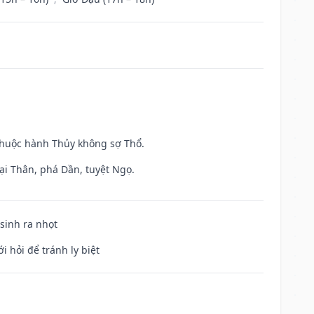
 thuộc hành Thủy không sợ Thổ.
ại Thân, phá Dần, tuyệt Ngọ.
 sinh ra nhọt
i hỏi để tránh ly biệt