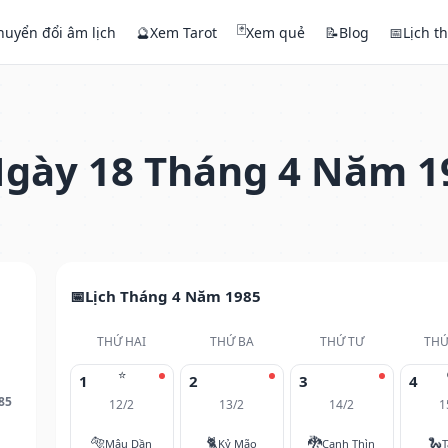
🃏
huyển đổi âm lịch
🔮
Xem Tarot
Xem quẻ
📝
Blog
📅
Lịch t
gày 18 Tháng 4 Năm 1
Lịch Tháng 4 Năm 1985
THỨ HAI
THỨ BA
THỨ TƯ
THỨ
⭐
1
2
3
4
85
12/2
13/2
14/2
1
🐅
🐈
🐉
🐍
Mậu Dần
Kỷ Mão
Canh Thìn
T