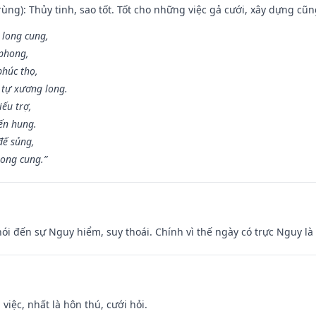
ùng): Thủy tinh, sao tốt. Tốt cho những việc gả cưới, xây dựng cũ
 long cung,
 phong,
phúc thọ,
tự xương long.
iếu trợ,
iến hung.
đế sủng,
long cung.”
nói đến sự Nguy hiểm, suy thoái. Chính vì thế ngày có trực Nguy l
 việc, nhất là hôn thú, cưới hỏi.