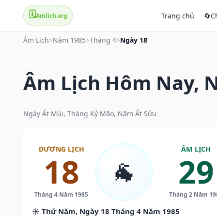
🗓️
Trang chủ
🔄
C
Amlich.org
Âm Lịch
>
Năm 1985
>
Tháng 4
>
Ngày 18
Âm Lịch Hôm Nay, N
Ngày Ất Mùi, Tháng Kỷ Mão, Năm Ất Sửu
DƯƠNG LỊCH
ÂM LỊCH
18
29
🐐
Tháng 4 Năm 1985
Tháng 2 Năm 19
☀️ Thứ Năm, Ngày 18 Tháng 4 Năm 1985