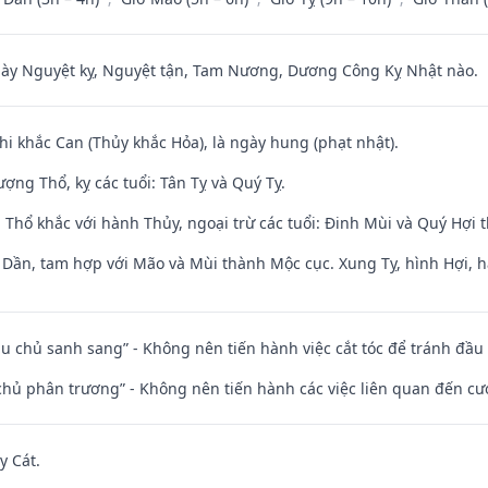
 Nguyệt kỵ, Nguyệt tận, Tam Nương, Dương Công Kỵ Nhật nào.
hi khắc Can (Thủy khắc Hỏa), là ngày hung (phạt nhật).
ng Thổ, kỵ các tuổi: Tân Tỵ và Quý Tỵ.
 Thổ khắc với hành Thủy, ngoại trừ các tuổi: Đinh Mùi và Quý Hợi
i Dần, tam hợp với Mão và Mùi thành Mộc cục. Xung Tỵ, hình Hợi, h
ầu chủ sanh sang” - Không nên tiến hành việc cắt tóc để tránh đầu
t chủ phân trương” - Không nên tiến hành các việc liên quan đến cướ
y Cát.