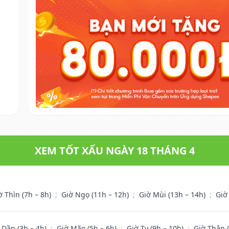
XEM TỐT XẤU NGÀY 18 THÁNG 4
ờ Thìn (7h – 8h)
;
Giờ Ngọ (11h – 12h)
;
Giờ Mùi (13h – 14h)
;
Giờ
 Dần (3h – 4h)
;
Giờ Mão (5h – 6h)
;
Giờ Tỵ (9h – 10h)
;
Giờ Thân 