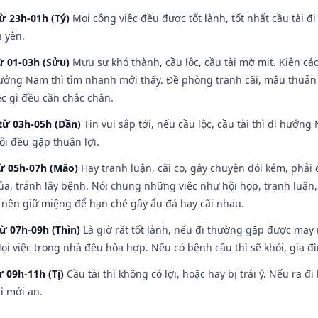
ừ 23h-01h (Tý)
Mọi công việc đều được tốt lành, tốt nhất cầu tài
h yên.
ừ 01-03h (Sửu)
Mưu sự khó thành, cầu lộc, cầu tài mờ mịt. Kiện cáo
hướng Nam thì tìm nhanh mới thấy. Đề phòng tranh cãi, mâu thuẫn
ệc gì đều cần chắc chắn.
từ 03h-05h (Dần)
Tin vui sắp tới, nếu cầu lộc, cầu tài thì đi hướ
ôi đều gặp thuận lợi.
từ 05h-07h (Mão)
Hay tranh luận, cãi cọ, gây chuyện đói kém, phải
a, tránh lây bệnh. Nói chung những việc như hội họp, tranh luận,
ì nên giữ miệng để hạn ché gây ẩu đả hay cãi nhau.
từ 07h-09h (Thìn)
Là giờ rất tốt lành, nếu đi thường gặp được may
ọi việc trong nhà đều hòa hợp. Nếu có bệnh cầu thì sẽ khỏi, gia 
ừ 09h-11h (Tị)
Cầu tài thì không có lợi, hoặc hay bị trái ý. Nếu ra đ
ì mới an.