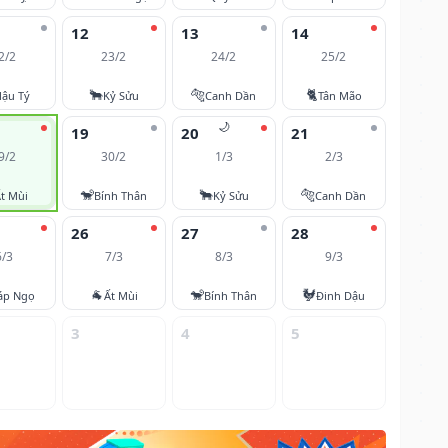
12
13
14
2/2
23/2
24/2
25/2
🐂
🐅
🐈
ậu Tý
Kỷ Sửu
Canh Dần
Tân Mão
🌙
19
20
21
9/2
30/2
1/3
2/3
🐒
🐂
🐅
t Mùi
Bính Thân
Kỷ Sửu
Canh Dần
26
27
28
6/3
7/3
8/3
9/3
🐐
🐒
🐓
áp Ngọ
Ất Mùi
Bính Thân
Đinh Dậu
3
4
5