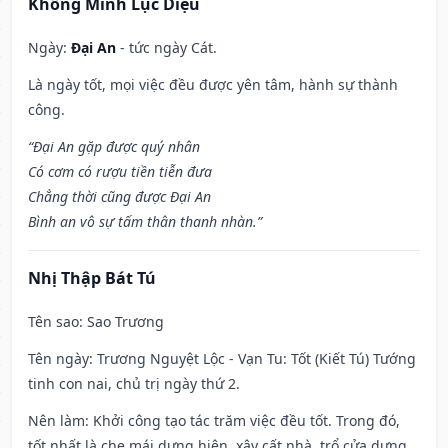
Khổng Minh Lục Diệu
Ngày:
Đại An
- tức ngày Cát.
Là ngày tốt, mọi việc đều được yên tâm, hành sự thành
công.
“Đại An gặp được quý nhân
Có cơm có rượu tiền tiễn đưa
Chẳng thời cũng được Đại An
Bình an vô sự tấm thân thanh nhàn.”
Nhị Thập Bát Tú
Tên sao
: Sao Trương
Tên ngày
: Trương Nguyệt Lộc - Vạn Tu: Tốt (Kiết Tú) Tướng
tinh con nai, chủ trị ngày thứ 2.
Nên làm
: Khởi công tạo tác trăm việc đều tốt. Trong đó,
tốt nhất là che mái dựng hiên, xây cất nhà, trổ cửa dựng