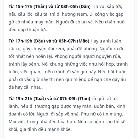
Từ 15h-17h (Thân) và từ 03h-05h (Dần)
Tin vui sắp tới,
nếu cầu lộc, cầu tài thì đi hướng Nam. Đi công việc gặp
gỡ có nhiều may mắn. Người đi có tin về. Nếu chăn nuôi
đều gặp thuận lợi.
Từ 17h-19h (Dậu) và từ 05h-07h (Mão)
Hay tranh luận,
cãi cọ, gây chuyện đói kém, phải đề phòng. Người ra đi
tốt nhất nên hoãn lại. Phòng người người nguyền rủa,
tránh lây bệnh. Nói chung những việc như hội họp, tranh
luận, việc quan,…nên tránh đi vào giờ này. Nếu bắt buộc
phải đi vào giờ này thì nên giữ miệng để hạn ché gây ẩu
đả hay cãi nhau.
Từ 19h-21h (Tuất) và từ 07h-09h (Thìn)
Là giờ rất tốt
lành, nếu đi thường gặp được may mắn. Buôn bán, kinh
doanh có lời. Người đi sắp về nhà. Phụ nữ có tin mừng.
Mọi việc trong nhà đều hòa hợp. Nếu có bệnh cầu thì sẽ
khỏi, gia đình đều mạnh khỏe.