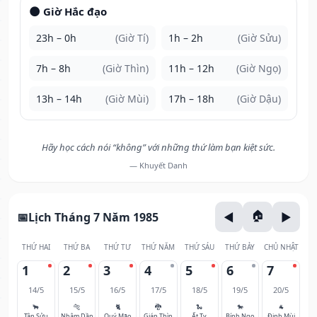
🌑 Giờ Hắc đạo
23h – 0h
(Giờ Tí)
1h – 2h
(Giờ Sửu)
7h – 8h
(Giờ Thìn)
11h – 12h
(Giờ Ngọ)
13h – 14h
(Giờ Mùi)
17h – 18h
(Giờ Dậu)
Hãy học cách nói “không” với những thứ làm bạn kiệt sức.
— Khuyết Danh
Lịch Tháng 7 Năm 1985
THỨ HAI
THỨ BA
THỨ TƯ
THỨ NĂM
THỨ SÁU
THỨ BẢY
CHỦ NHẬT
1
2
3
4
5
6
7
14/5
15/5
16/5
17/5
18/5
19/5
20/5
🐂
🐅
🐈
🐉
🐍
🐎
🐐
Tân Sửu
Nhâm Dần
Quý Mão
Giáp Thìn
Ất Tỵ
Bính Ngọ
Đinh Mùi