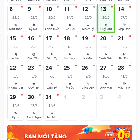
8
9
10
11
12
13
14
21/5
22/5
23/5
24/5
25/5
26/5
27/5
🐒
🐓
🐕
🐖
🐀
🐂
🐅
Mậu Thân
Kỷ Dậu
Canh Tuất
Tân Hợi
Nhâm Tý
Quý Sửu
Giáp Dần
15
16
17
18
19
20
21
28/5
29/5
30/5
1/6
2/6
3/6
4/6
🐈
🐉
🐍
🐎
🐐
🐒
🐓
Ất Mão
Bính Thìn
Đinh Tỵ
Mậu Ngọ
Kỷ Mùi
Canh Thân
Tân Dậu
22
23
24
25
26
27
28
5/6
6/6
7/6
8/6
9/6
10/6
11/6
🐕
🐖
🐀
🐂
🐅
🐈
🐉
Nhâm Tuất
Quý Hợi
Giáp Tý
Ất Sửu
Bính Dần
Đinh Mão
Mậu Thìn
29
30
31
1
2
3
4
12/6
13/6
14/6
🐍
🐎
🐐
Kỷ Tỵ
Canh Ngọ
Tân Mùi