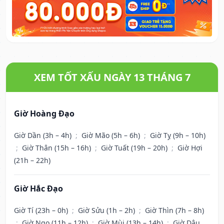
XEM TỐT XẤU NGÀY 13 THÁNG 7
Giờ Hoàng Đạo
Giờ Dần (3h – 4h)
;
Giờ Mão (5h – 6h)
;
Giờ Tỵ (9h – 10h)
;
Giờ Thân (15h – 16h)
;
Giờ Tuất (19h – 20h)
;
Giờ Hợi
(21h – 22h)
Giờ Hắc Đạo
Giờ Tí (23h – 0h)
;
Giờ Sửu (1h – 2h)
;
Giờ Thìn (7h – 8h)
;
Giờ Ngọ (11h – 12h)
;
Giờ Mùi (13h – 14h)
;
Giờ Dậu