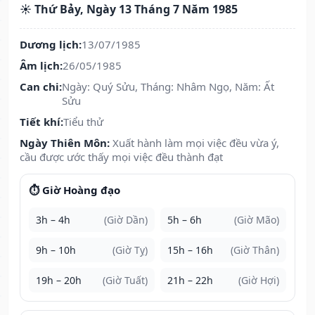
☀️ Thứ Bảy, Ngày 13 Tháng 7 Năm 1985
Dương lịch:
13/07/1985
Âm lịch:
26/05/1985
Can chi:
Ngày: Quý Sửu, Tháng: Nhâm Ngọ, Năm: Ất
Sửu
Tiết khí:
Tiểu thử
Ngày Thiên Môn:
Xuất hành làm mọi việc đều vừa ý,
cầu được ước thấy mọi việc đều thành đạt
⏱️ Giờ Hoàng đạo
3h – 4h
(Giờ Dần)
5h – 6h
(Giờ Mão)
9h – 10h
(Giờ Tỵ)
15h – 16h
(Giờ Thân)
19h – 20h
(Giờ Tuất)
21h – 22h
(Giờ Hợi)