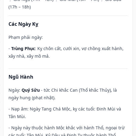
(17h – 18h)
Các Ngày Kỵ
Phạm phải ngày:
-
Trùng Phục
: Kỵ chôn cất, cưới xin, vợ chồng xuất hành,
xây nhà, xây mồ mả.
Ngũ Hành
Ngày:
Quý Sửu
- tức Chi khắc Can (Thổ khắc Thủy), là
ngày hung (phạt nhật).
- Nạp âm: Ngày Tang Chá Mộc, kỵ các tuổi: Đinh Mùi và
Tân Mùi.
- Ngày này thuộc hành Mộc khắc với hành Thổ, ngoại trừ
các tuổi: Tân Mùi, Kỷ Dậu và Đinh Tỵ thuộc hành Thổ