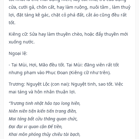
cửa, cưới gả, chôn cất, hay làm ruộng, nuôi tằm , làm thuỷ
lợi, đặt táng kê gác, chặt cỏ phá đất, cắt áo cũng đều rất
tốt.
Kiêng cữ
: Sửa hay làm thuyền chèo, hoặc đẩy thuyền mới
xuống nước.
Ngoại lệ
:
- Tại Mùi, Hợi, Mão đều tốt. Tại Mùi: đăng viên rất tốt
nhưng phạm vào Phục Đoạn (Kiêng cữ như trên).
Trương: Nguyệt Lộc (con nai): Nguyệt tinh, sao tốt. Việc
mai táng và hôn nhân thuận lợi.
“Trương tinh nhật hảo tạo long hiên,
Niên niên tiện kiến tiến trang điền,
Mai táng bất cửu thăng quan chức,
Đại đại vi quan cận Đế tiền,
Khai môn phóng thủy chiêu tài bạch,