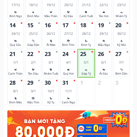
17/12
18/12
19/12
20/12
21/12
22/12
23/12
🐎
🐐
🐒
🐓
🐕
🐖
🐀
Bính Ngọ
Đinh Mùi
Mậu Thân
Kỷ Dậu
Canh Tuất
Tân Hợi
Nhâm Tý
14
15
16
17
18
19
20
24/12
25/12
26/12
27/12
28/12
29/12
30/12
🐂
🐅
🐈
🐉
🐍
🐎
🐐
Quý Sửu
Giáp Dần
Ất Mão
Bính Thìn
Đinh Tỵ
Mậu Ngọ
Kỷ Mùi
21
22
23
24
25
26
27
1/1
2/1
3/1
4/1
5/1
6/1
7/1
🐒
🐓
🐕
🐖
🐀
🐂
🐅
Canh Thân
Tân Dậu
Nhâm Tuất
Quý Hợi
Giáp Tý
Ất Sửu
Bính Dần
28
29
30
31
1
2
3
8/1
9/1
10/1
11/1
🐈
🐉
🐍
🐎
Đinh Mão
Mậu Thìn
Kỷ Tỵ
Canh Ngọ