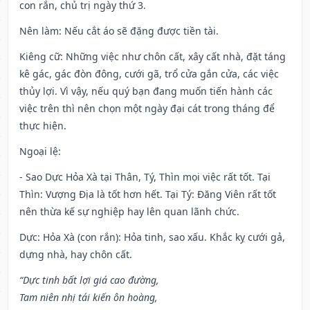
con rắn, chủ trị ngày thứ 3.
Nên làm
: Nếu cắt áo sẽ đặng được tiền tài.
Kiêng cữ
: Những việc như chôn cất, xây cất nhà, đặt táng
kê gác, gác đòn đông, cưới gã, trổ cửa gắn cửa, các việc
thủy lợi. Vì vậy, nếu quý bạn đang muốn tiến hành các
việc trên thì nên chọn một ngày đại cát trong tháng để
thực hiện.
Ngoại lệ
:
- Sao Dực Hỏa Xà tại Thân, Tý, Thìn mọi việc rất tốt. Tại
Thìn: Vượng Địa là tốt hơn hết. Tại Tý: Đăng Viên rất tốt
nên thừa kế sự nghiệp hay lên quan lãnh chức.
Dực: Hỏa Xà (con rắn): Hỏa tinh, sao xấu. Khắc kỵ cưới gả,
dựng nhà, hay chôn cất.
“Dực tinh bất lợi giá cao đường,
Tam niên nhị tái kiến ôn hoàng,