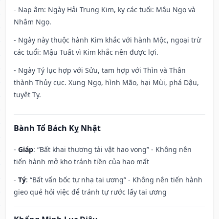
- Nạp âm: Ngày Hải Trung Kim, kỵ các tuổi: Mậu Ngọ và
Nhâm Ngọ.
- Ngày này thuộc hành Kim khắc với hành Mộc, ngoại trừ
các tuổi: Mậu Tuất vì Kim khắc nên được lợi.
- Ngày Tý lục hợp với Sửu, tam hợp với Thìn và Thân
thành Thủy cục. Xung Ngọ, hình Mão, hại Mùi, phá Dậu,
tuyệt Tỵ.
Bành Tổ Bách Kỵ Nhật
-
Giáp
: “Bất khai thương tài vật hao vong” - Không nên
tiến hành mở kho tránh tiền của hao mất
-
Tý
: “Bất vấn bốc tự nhạ tai ương” - Không nên tiến hành
gieo quẻ hỏi việc để tránh tự rước lấy tai ương