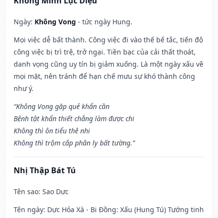
Khổng Minh Lục Diệu
Ngày:
Không Vong
- tức ngày Hung.
Mọi việc dễ bất thành. Công việc đi vào thế bế tắc, tiến độ
công việc bị trì trệ, trở ngại. Tiền bạc của cải thất thoát,
danh vọng cũng uy tín bị giảm xuống. Là một ngày xấu về
mọi mặt, nên tránh để hạn chế mưu sự khó thành công
như ý.
“Không Vong gặp quẻ khẩn cần
Bệnh tật khẩn thiết chẳng làm được chi
Không thì ôn tiểu thê nhi
Không thì trộm cắp phân ly bất tường.”
Nhị Thập Bát Tú
Tên sao
: Sao Dực
Tên ngày
: Dực Hỏa Xà - Bi Đồng: Xấu (Hung Tú) Tướng tinh