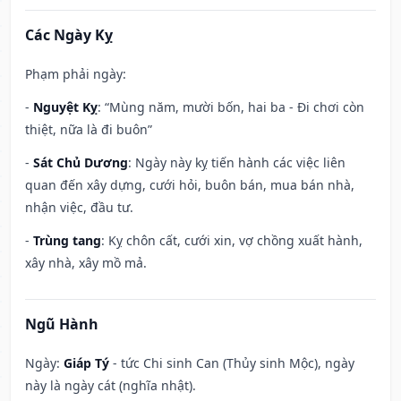
Các Ngày Kỵ
Phạm phải ngày:
-
Nguyệt Kỵ
: “Mùng năm, mười bốn, hai ba - Đi chơi còn
thiệt, nữa là đi buôn”
-
Sát Chủ Dương
: Ngày này kỵ tiến hành các việc liên
quan đến xây dựng, cưới hỏi, buôn bán, mua bán nhà,
nhận việc, đầu tư.
-
Trùng tang
: Kỵ chôn cất, cưới xin, vợ chồng xuất hành,
xây nhà, xây mồ mả.
Ngũ Hành
Ngày:
Giáp Tý
- tức Chi sinh Can (Thủy sinh Mộc), ngày
này là ngày cát (nghĩa nhật).