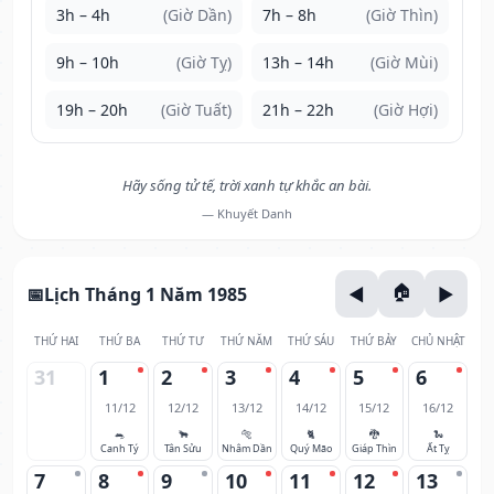
3h – 4h
(Giờ Dần)
7h – 8h
(Giờ Thìn)
9h – 10h
(Giờ Tỵ)
13h – 14h
(Giờ Mùi)
19h – 20h
(Giờ Tuất)
21h – 22h
(Giờ Hợi)
Hãy sống tử tế, trời xanh tự khắc an bài.
— Khuyết Danh
Lịch Tháng 1 Năm 1985
THỨ HAI
THỨ BA
THỨ TƯ
THỨ NĂM
THỨ SÁU
THỨ BẢY
CHỦ NHẬT
31
1
2
3
4
5
6
11/12
12/12
13/12
14/12
15/12
16/12
🐀
🐂
🐅
🐈
🐉
🐍
Canh Tý
Tân Sửu
Nhâm Dần
Quý Mão
Giáp Thìn
Ất Tỵ
7
8
9
10
11
12
13