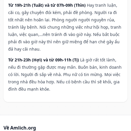
Từ 19h-21h (Tuất) và từ 07h-09h (Thìn)
Hay tranh luận,
cãi cọ, gây chuyện đói kém, phải đề phòng. Người ra đi
tốt nhất nên hoãn lại. Phòng người người nguyền rủa,
tránh lây bệnh. Nói chung những việc như hội họp, tranh
luận, việc quan,…nên tránh đi vào giờ này. Nếu bắt buộc
phải đi vào giờ này thì nên giữ miệng để hạn ché gây ẩu
đả hay cãi nhau.
Từ 21h-23h (Hợi) và từ 09h-11h (Tị)
Là giờ rất tốt lành,
nếu đi thường gặp được may mắn. Buôn bán, kinh doanh
có lời. Người đi sắp về nhà. Phụ nữ có tin mừng. Mọi việc
trong nhà đều hòa hợp. Nếu có bệnh cầu thì sẽ khỏi, gia
đình đều mạnh khỏe.
Về Amlich.org