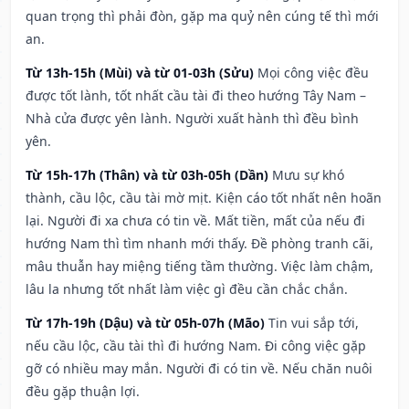
quan trọng thì phải đòn, gặp ma quỷ nên cúng tế thì mới
an.
Từ 13h-15h (Mùi) và từ 01-03h (Sửu)
Mọi công việc đều
được tốt lành, tốt nhất cầu tài đi theo hướng Tây Nam –
Nhà cửa được yên lành. Người xuất hành thì đều bình
yên.
Từ 15h-17h (Thân) và từ 03h-05h (Dần)
Mưu sự khó
thành, cầu lộc, cầu tài mờ mịt. Kiện cáo tốt nhất nên hoãn
lại. Người đi xa chưa có tin về. Mất tiền, mất của nếu đi
hướng Nam thì tìm nhanh mới thấy. Đề phòng tranh cãi,
mâu thuẫn hay miệng tiếng tầm thường. Việc làm chậm,
lâu la nhưng tốt nhất làm việc gì đều cần chắc chắn.
Từ 17h-19h (Dậu) và từ 05h-07h (Mão)
Tin vui sắp tới,
nếu cầu lộc, cầu tài thì đi hướng Nam. Đi công việc gặp
gỡ có nhiều may mắn. Người đi có tin về. Nếu chăn nuôi
đều gặp thuận lợi.