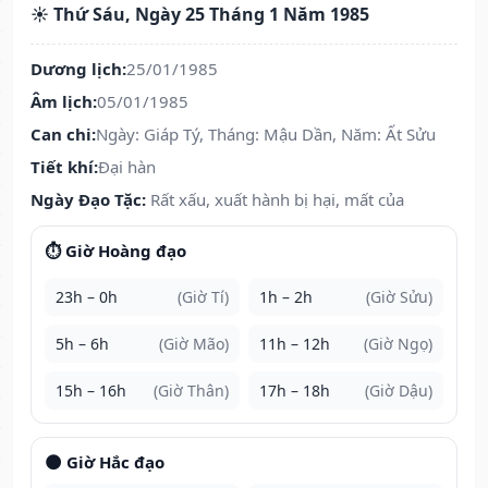
☀️ Thứ Sáu, Ngày 25 Tháng 1 Năm 1985
Dương lịch:
25/01/1985
Âm lịch:
05/01/1985
Can chi:
Ngày: Giáp Tý, Tháng: Mậu Dần, Năm: Ất Sửu
Tiết khí:
Đại hàn
Ngày Đạo Tặc:
Rất xấu, xuất hành bị hại, mất của
⏱️ Giờ Hoàng đạo
23h – 0h
(Giờ Tí)
1h – 2h
(Giờ Sửu)
5h – 6h
(Giờ Mão)
11h – 12h
(Giờ Ngọ)
15h – 16h
(Giờ Thân)
17h – 18h
(Giờ Dậu)
🌑 Giờ Hắc đạo