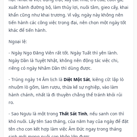
xuất hành đường bộ, làm thủy lợi, nuôi tằm, gieo cấy, khai
khẩn cũng như khai trương. Vì vậy, ngày này không nên
tiến hành các công việc trọng đại, nên chọn một ngày tốt
khác để tiến hành.
Ngoại lệ
:
- Ngày Ngọ Đăng Viên rất tốt. Ngày Tuất thì yên lành.
Ngày Dần là Tuyệt Nhật, không nên động tác việc chi,
riêng có ngày Nhâm Dần thì dùng được.
- Trúng ngày 14 Âm lịch là
Diệt Một Sát
, kiêng cữ: lập lò
nhuộm lò gốm, làm rượu, thừa kế sự nghiệp, vào làm
hành chánh, nhất là đi thuyền chẳng thể tránh khỏi rủi
ro.
- Sao Ngưu là một trong
Thất Sát Tinh
, nếu sanh con thì
khó nuôi. Lấy tên Sao tháng, của năm hay của ngày để đặt
tên cho con kết hợp làm việc Âm Đức ngay trong tháng
sinh mới mong nuôi con khôn lớn được.