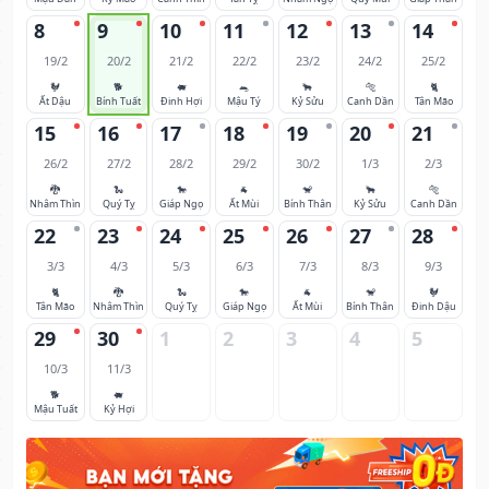
8
9
10
11
12
13
14
19/2
20/2
21/2
22/2
23/2
24/2
25/2
🐓
🐕
🐖
🐀
🐂
🐅
🐈
Ất Dậu
Bính Tuất
Đinh Hợi
Mậu Tý
Kỷ Sửu
Canh Dần
Tân Mão
15
16
17
18
19
20
21
26/2
27/2
28/2
29/2
30/2
1/3
2/3
🐉
🐍
🐎
🐐
🐒
🐂
🐅
Nhâm Thìn
Quý Tỵ
Giáp Ngọ
Ất Mùi
Bính Thân
Kỷ Sửu
Canh Dần
22
23
24
25
26
27
28
3/3
4/3
5/3
6/3
7/3
8/3
9/3
🐈
🐉
🐍
🐎
🐐
🐒
🐓
Tân Mão
Nhâm Thìn
Quý Tỵ
Giáp Ngọ
Ất Mùi
Bính Thân
Đinh Dậu
29
30
1
2
3
4
5
10/3
11/3
🐕
🐖
Mậu Tuất
Kỷ Hợi