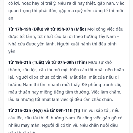
có lợi, hoặc hay bị trái ý. Nếu ra đi hay thiệt, gặp nạn, việc
quan trọng thì phải đòn, gặp ma quỷ nên cúng tế thì mới
an.
Từ 17h-19h (Dậu) và từ 05h-07h (Mão)
Mọi công việc đều
được tốt lành, tốt nhất cầu tài đi theo hướng Tây Nam –
Nhà cửa được yên lành. Người xuất hành thì đều bình
yên.
Từ 19h-21h (Tuất) và từ 07h-09h (Thìn)
Mưu sự khó
thành, cầu lộc, cầu tài mờ mịt. Kiện cáo tốt nhất nên hoãn
lại. Người đi xa chưa có tin về. Mất tiền, mất của nếu đi
hướng Nam thì tìm nhanh mới thấy. Đề phòng tranh cãi,
mâu thuẫn hay miệng tiếng tầm thường. Việc làm chậm,
lâu la nhưng tốt nhất làm việc gì đều cần chắc chắn.
Từ 21h-23h (Hợi) và từ 09h-11h (Tị)
Tin vui sắp tới, nếu
cầu lộc, cầu tài thì đi hướng Nam. Đi công việc gặp gỡ có
nhiều may mắn. Người đi có tin về. Nếu chăn nuôi đều
gặp thuận lợi.