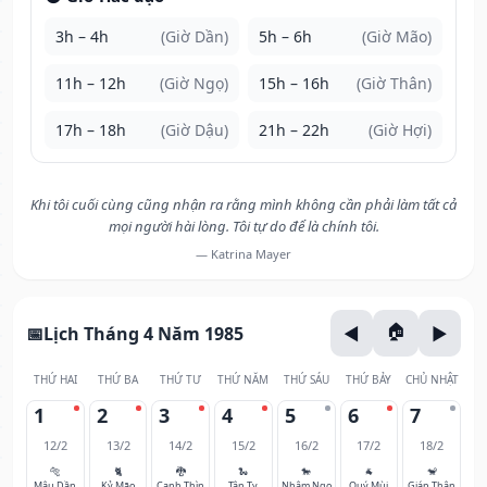
3h – 4h
(Giờ Dần)
5h – 6h
(Giờ Mão)
11h – 12h
(Giờ Ngọ)
15h – 16h
(Giờ Thân)
17h – 18h
(Giờ Dậu)
21h – 22h
(Giờ Hợi)
Khi tôi cuối cùng cũng nhận ra rằng mình không cần phải làm tất cả
mọi người hài lòng. Tôi tự do để là chính tôi.
— Katrina Mayer
Lịch Tháng 4 Năm 1985
THỨ HAI
THỨ BA
THỨ TƯ
THỨ NĂM
THỨ SÁU
THỨ BẢY
CHỦ NHẬT
1
2
3
4
5
6
7
12/2
13/2
14/2
15/2
16/2
17/2
18/2
🐅
🐈
🐉
🐍
🐎
🐐
🐒
Mậu Dần
Kỷ Mão
Canh Thìn
Tân Tỵ
Nhâm Ngọ
Quý Mùi
Giáp Thân