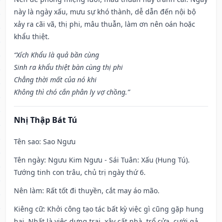
này là ngày xấu, mưu sự khó thành, dễ dẫn đến nội bộ
xảy ra cãi vã, thị phi, mâu thuẫn, làm ơn nên oán hoặc
khẩu thiệt.
“Xích Khẩu là quả bần cùng
Sinh ra khẩu thiệt bàn cùng thị phi
Chẳng thời mất của nó khi
Không thì chó cắn phân ly vợ chồng.”
Nhị Thập Bát Tú
Tên sao
: Sao Ngưu
Tên ngày
: Ngưu Kim Ngưu - Sái Tuân: Xấu (Hung Tú).
Tướng tinh con trâu, chủ trị ngày thứ 6.
Nên làm
: Rất tốt đi thuyền, cắt may áo mão.
Kiêng cữ
: Khởi công tạo tác bất kỳ việc gì cũng gặp hung
hại. Nhất là việc dựng trại, xây cất nhà, trổ cửa, cưới gả,