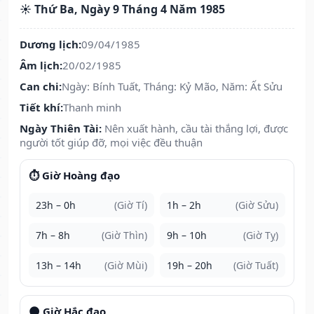
☀️ Thứ Ba, Ngày 9 Tháng 4 Năm 1985
Dương lịch:
09/04/1985
Âm lịch:
20/02/1985
Can chi:
Ngày: Bính Tuất, Tháng: Kỷ Mão, Năm: Ất Sửu
Tiết khí:
Thanh minh
Ngày Thiên Tài:
Nên xuất hành, cầu tài thắng lợi, được
người tốt giúp đỡ, mọi việc đều thuận
⏱️ Giờ Hoàng đạo
23h – 0h
(Giờ Tí)
1h – 2h
(Giờ Sửu)
7h – 8h
(Giờ Thìn)
9h – 10h
(Giờ Tỵ)
13h – 14h
(Giờ Mùi)
19h – 20h
(Giờ Tuất)
🌑 Giờ Hắc đạo