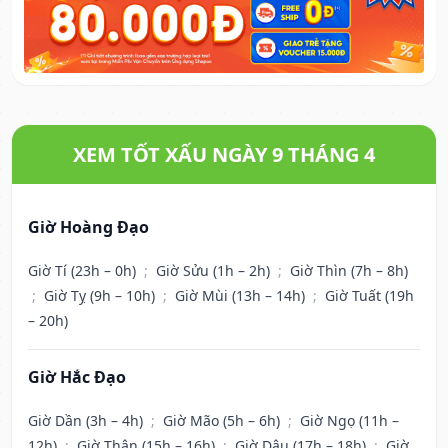
XEM TỐT XẤU NGÀY 9 THÁNG 4
Giờ Hoàng Đạo
Giờ Tí (23h – 0h)
;
Giờ Sửu (1h – 2h)
;
Giờ Thìn (7h – 8h)
;
Giờ Tỵ (9h – 10h)
;
Giờ Mùi (13h – 14h)
;
Giờ Tuất (19h
– 20h)
Giờ Hắc Đạo
Giờ Dần (3h – 4h)
;
Giờ Mão (5h – 6h)
;
Giờ Ngọ (11h –
12h)
;
Giờ Thân (15h – 16h)
;
Giờ Dậu (17h – 18h)
;
Giờ