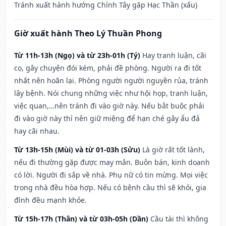
Tránh xuất hành hướng Chính Tây gặp Hạc Thần (xấu)
Giờ xuất hành Theo Lý Thuần Phong
Từ 11h-13h (Ngọ) và từ 23h-01h (Tý)
Hay tranh luận, cãi
cọ, gây chuyện đói kém, phải đề phòng. Người ra đi tốt
nhất nên hoãn lại. Phòng người người nguyền rủa, tránh
lây bệnh. Nói chung những việc như hội họp, tranh luận,
việc quan,…nên tránh đi vào giờ này. Nếu bắt buộc phải
đi vào giờ này thì nên giữ miệng để hạn ché gây ẩu đả
hay cãi nhau.
Từ 13h-15h (Mùi) và từ 01-03h (Sửu)
Là giờ rất tốt lành,
nếu đi thường gặp được may mắn. Buôn bán, kinh doanh
có lời. Người đi sắp về nhà. Phụ nữ có tin mừng. Mọi việc
trong nhà đều hòa hợp. Nếu có bệnh cầu thì sẽ khỏi, gia
đình đều mạnh khỏe.
Từ 15h-17h (Thân) và từ 03h-05h (Dần)
Cầu tài thì không