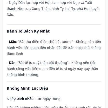
- Ngày Dần lục hợp với Hợi, tam hợp với Ngọ và Tuất
thành Hỏa cục. Xung Thân, hình Tỵ, hại Tỵ, phá Hợi, tuyệt
Dậu.
Bành Tổ Bách Kỵ Nhật
-
Mậu
: “Bất thụ điền điền chủ bất tường” - Không nên tiến
hành việc liên quan đến nhận đất để tránh gia chủ không
được lành
-
Dần
: “Bất tế tự quỷ thần bất thường” - Không nên tiến
hành công việc liên quan đến tế tự vì ngày này quỷ thần
không bình thường
Khổng Minh Lục Diệu
Ngày:
Xích Khẩu
- tức ngày Hung.
Nên đề phòng miệng lưỡi, mâu thuẫn hay tranh cãi. Ngày