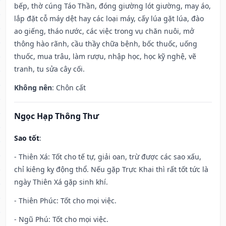
bếp, thờ cúng Táo Thần, đóng giường lót giường, may áo,
lắp đặt cỗ máy dệt hay các loại máy, cấy lúa gặt lúa, đào
ao giếng, tháo nước, các việc trong vụ chăn nuôi, mở
thông hào rãnh, cầu thầy chữa bệnh, bốc thuốc, uống
thuốc, mua trâu, làm rượu, nhập học, học kỹ nghệ, vẽ
tranh, tu sửa cây cối.
Không nên
: Chôn cất
Ngọc Hạp Thông Thư
Sao tốt
:
- Thiên Xá: Tốt cho tế tự, giải oan, trừ được các sao xấu,
chỉ kiêng kỵ động thổ. Nếu gặp Trực Khai thì rất tốt tức là
ngày Thiên Xá gặp sinh khí.
- Thiên Phúc: Tốt cho mọi việc.
- Ngũ Phú: Tốt cho mọi việc.